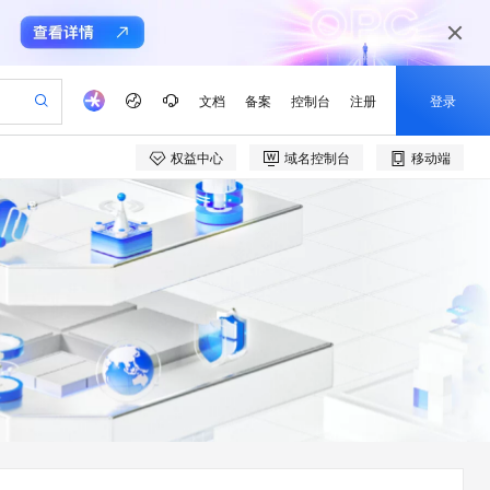
文档
备案
控制台
注册
登录
权益中心
域名控制台
移动端
验
作计划
器
AI 活动
专业服务
服务伙伴合作计划
开发者社区
加入我们
产品动态
服务平台百炼
阿里云 OPC 创新助力计划
一站式生成采购清单，支持单品或批量购买
io：打造专属 AI 语音助手
S产品伙伴计划（繁花）
峰会
CS
造的大模型服务与应用开发平台
一句话生成原生可编辑精美 PPT 文稿
AI 生产力先锋
Al MaaS 服务伙伴赋能合作
域名
博文
Careers
至高可申请百万元
Qwen3.8-Max 模型上线
开启高性价比 AI 编程新体验
弹性可伸缩的云计算服务
Qwen-Audio-3.0-Realtime 端到端实时语音角色扮演
输入一句话想法, 轻松生成专业的 PPT
先锋实践拓展 AI 生产力的边界
Token 补贴，五大权
计划
海大会
伙伴信用分合作计划
商标
问答
社会招聘
益加速 OPC 成功
eek-V4-Pro
SS
一键部署幻兽帕鲁游戏服务器
飞天发布时刻
HOT
Open Search 向量检索版支
划
备案
电子书
校园招聘
pSeek-V4-Pro
视频创作，一键激活电商全链路生产力
稳定、安全、高性价比、高性能的云存储服务
一键购买专属联机服务器，轻松开启游戏
所见，即是所愿
持视频检索 Pipeline 功能
更多支持
划
公司注册
镜像站
视频生成
语音识别与合成
专属 QwenPaw
漫剧工坊：一站式动画创作平台
AI 实训营
HOT
应用身份服务 (IDaaS)
合作伙伴培训与认证
划
上云迁移
站生成，高效打造优质广告素材
全接入的云上超级电脑
从聊天伙伴进化为能主动干活的本地数字员工
快速生产连贯的高质量长漫剧
从基础到进阶，Agent 创客手把手教你
OpenClaw 管理能力上线
e-1.1-T2V
Qwen3-TTS-Flash
lScope
我要反馈
查询合作伙伴
畅细腻的高质量视频
离线语音合成大模型，多语言方言自适应，低延迟高稳定
n Alibaba Cloud ISV 合作
代维服务
建企业门户网站
10 分钟搭建微信、支付宝小程序
MaxCompute MaxFrame 提
创新加速
ope
登录合作伙伴管理后台
我要建议
站，无忧落地极速上线
以可视化方式快速构建移动和 PC 门户网站
国内短信简单易用，安全可靠，秒级触达，全球覆盖200+国家和地区。
高效部署网站，快速应用到小程序
供自动弹性内存功能
e-1.1-I2V
Cosyvoice-V3-Flash