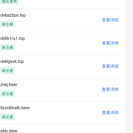
最近查询
息提取
与 AI 智能体进行实时音视频通话
从文本、图片、视频中提取结构化的属性信息
构建支持视频理解的 AI 音视频实时通话应用
ck8a22po.top
查看详情
t.diy 一步搞定创意建站
构建大模型应用的安全防护体系
新注册
通过自然语言交互简化开发流程,全栈开发支持
通过阿里云安全产品对 AI 应用进行安全防护
ck8b1ru1.top
查看详情
新注册
ck8lgevk.top
查看详情
新注册
zhkj.beer
查看详情
新注册
9xxcibhalb.beer
查看详情
新注册
ablx.beer