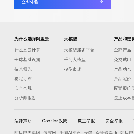
立即体验
to contact the Registrant, Admin, or Tech contact of the quer
Registry Admin ID:
Admin Name:
Admin Organization:
Admin Street:
为什么选择阿里云
大模型
产品和定
Admin Street:
什么是云计算
大模型服务平台
全部产品
Admin Street:
全球基础设施
千问大模型
免费试用
Admin City:
Admin State/Province:
技术领先
模型市场
产品动态
Admin Postal Code:
稳定可靠
产品定价
Admin Country:
安全合规
配置报价
Admin Phone:
分析师报告
云上成本
Admin Phone Ext:
Admin Fax:
Admin Fax Ext:
法律声明
Cookies政策
廉正举报
安全举报
Admin Email:
Registry Tech ID:
阿里巴巴集团
淘宝网
千问AI平台
天猫
全球速卖通
阿里巴