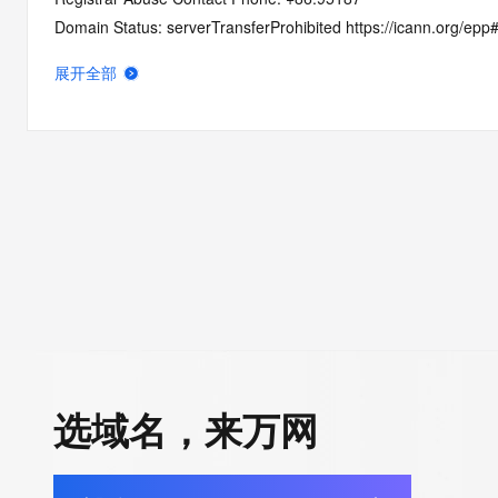
Domain Status: serverTransferProhibited https://icann.org/epp
Domain Status: addPeriod https://icann.org/epp#addPeriod
展开全部
Registry Registrant ID: REDACTED FOR PRIVACY
Registrant Name: REDACTED FOR PRIVACY
Registrant Organization: hang zhou wei xu wang luo ke ji you x
Registrant Street: REDACTED FOR PRIVACY
Registrant Street: REDACTED FOR PRIVACY
Registrant Street: REDACTED FOR PRIVACY
Registrant City: REDACTED FOR PRIVACY
Registrant State/Province: zhe jiang
Registrant Postal Code: REDACTED FOR PRIVACY
Registrant Country: CN
Registrant Phone: REDACTED FOR PRIVACY
Registrant Phone Ext: REDACTED FOR PRIVACY
选域名，来万网
Registrant Fax: REDACTED FOR PRIVACY
Registrant Fax Ext: REDACTED FOR PRIVACY
Registrant Email: Please query the RDDS service of the Registrar