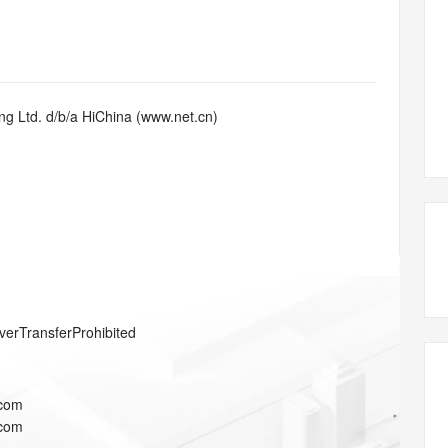
态智能体模型
旗舰 MoE 大模型，百万上下文与顶尖推理能力
图生视频，流
同享
万小智 AI 建站低至 15元/月
Qoder CN
AI 短剧/漫剧
云原生数据库 
快递物流查询
WordPress
成为服务伙
高校合作
点，立即开启云上创新
覆盖公网/内网、递归/权威、移动APP等全场景解析服务
送.CN域名，送备案服务码
基于千问大模型等，支持代码智能生成、研发智能问答
AI助力短剧
GLM-5.2
Wan2.7-T
Ubuntu
服务生态伙伴
视觉 Coding、空间感知、多模态思考等全面升级
1M上下文，专为长程任务能力而生
云工开物
企业应用
Works
Night Plan 支持 Qwen 3.8-Max
云原生大数据计算服务 MaxCompute
AI 办公
容器服务 Kub
NEW
Red Hat
30+ 款产品免费体验
Data Agent 驱动的一站式 Data+AI 开发治理平台
夜间 5 折，Qwen/Meoo/TokenPlan 客户专享
面向分析的企业级SaaS模式云数据仓库
AI智能应用
提供一站式管
科研合作
g Ltd. d/b/a HiChina (www.net.cn)
ERP
堂（旗舰版）
SUSE
智能客服
AI 应用构建
大模型原生
CRM
防护产品
2个月
自动承接线索
建站小程序
Qoder
大模型服务平台百炼-应用模版
OA 办公系统
HOT
NEW
面向真实软件
个人版上线、团队版降价；千问3.8-Max首发发尝鲜
丰富多元化的应用模版和解决方案
力提升
财税管理
模板建站
万有无界
大模型服务平台百炼-智能体
400电话
定制建站
的模型效果
灵活可视化地构建企业级 Agent
方案
广告营销
模板小程序
秒悟
人工智能平台 PAI
verTransferProhibited
定制小程序
云端极速 AI 
新一代 AI 视频生成模型，深度适配广告营销等场景
AI Native 的算法工程平台，一站式完成建模、训练、推理服务部署
APP 开发
.com
建站系统
.com