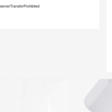
#serverTransferProhibited
ian gong si
 of Record identified in this output for information on how 