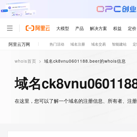
大模型
产品
解决方案
权益
定价
阿里云万网
热门活动
域名注册
域名交易
智能建站
定
大模型
产品
解决方案
权益
定价
云市场
伙伴
服务
了解阿里云
精选产品
精选解决方案
普惠上云
产品定价
精选商城
成为销售伙伴
售前咨询
为什么选择阿里云
千问AI平台
whois首页
>
域名ck8vnu0601188.beer的whois信息
了解云产品的定价详情
大模型服务平台百炼
千问办公，解锁你的工作
普惠上云 官方力荐
分销伙伴
在线服务
网站建设
什么是云计算
大
大模型服务与应用平台
企业级Agent产品，直接
云服务器38元/年起，超
域名ck8vnu060118
咨询伙伴
多端小程序
技术领先
云上成本管理
售后服务
轻量应用服务器
Agency Agents：拥
官方推荐返现计划
大模型
精选产品
精选解决方案
Salesforce 国际版订阅
稳定可靠
管理和优化成本
推荐新用户得奖励，单订单
销售伙伴合作计划
自助服务
友盟天域
安全合规
人工智能与机器学习
AI
文本生成
在这里，您可以了解一个域名的注册信息、所有者、注册
云数据库 RDS
HappyHorse 打造一
云工开物
无影生态合作计划
在线服务
观测云
分析师报告
高校专属算力普惠，学生认
计算
互联网应用开发
Qwen3.8-Max
HOT
Salesforce On Alibaba C
工单服务
智能体时代全能旗舰模型
Tuya 物联网平台阿里云
研究报告与白皮书
人工智能平台 PAI
快速拥有专属 OpenClaw
大模
Consulting Partner 合
大数据
容器
免费试用
短信专区
一站式AI开发、训练和推
蓝凌 OA
Qwen3.7-Plus
AI 大模型销售与服务生
现代化应用