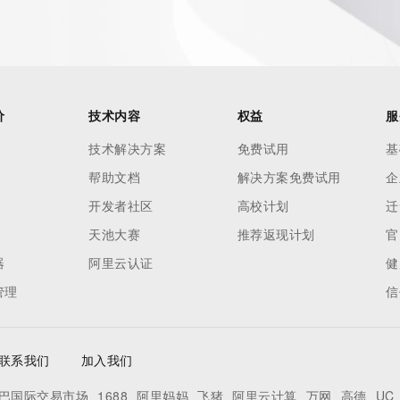
ied domain name.
价
技术内容
权益
服
技术解决方案
免费试用
基
帮助文档
解决方案免费试用
企
开发者社区
高校计划
迁
天池大赛
推荐返现计划
官
器
阿里云认证
健
管理
信
联系我们
加入我们
巴国际交易市场
1688
阿里妈妈
飞猪
阿里云计算
万网
高德
UC