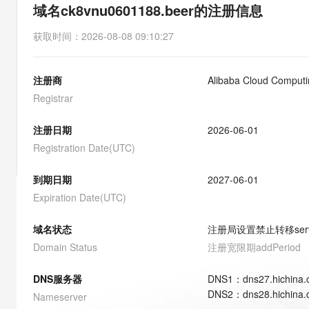
存储
天池大赛
能看、能想、能动手的多模
域名ck8vnu0601188.beer的注册信息
云解析DNS
解决方案免费试用 新老
电子合同
最高领取价值200元试用
安全
网络与CDN
AI 算法大赛
Qwen3-VL-Plus
获取时间
：
2026-08-08 09:10:27
畅捷通
大数据开发治理平台 Data
AI 产品 免费试用
网络
安全
云开发大赛
Tableau 订阅
1亿+ 大模型 tokens 和 
注册商
Alibaba Cloud Computin
可观测
入门学习赛
中间件
AI空中课堂在线直播课
云防火墙
140+云产品 免费试用
Registrar
大模型服务
上云与迁云
云原生的云上边界网络安全
产品新客免费试用，最长1
数据库
生态解决方案
注册日期
2026-06-01
千问AI平台-Token Plan
企业出海
大模型ACA认证体验
大数据计算
Registration Date(UTC)
助力企业全员 AI 认知与能
行业生态解决方案
政企业务
媒体服务
千问AI平台-模型体验
到期日期
2027-06-01
开发者生态解决方案
在线体验全尺寸、多种模态
Expiration Date(UTC)
企业服务与云通信
AI 开发和 AI 应用解决
Happy 系列大模型
域名与网站
域名状态
注册局设置禁止转移
ser
Domain Status
注册宽限期
addPeriod
终端用户计算
DNS服务器
DNS
1
：
dns27.hichina
Serverless
大模型解决方案
DNS
2
：
dns28.hichina
Nameserver
开发工具