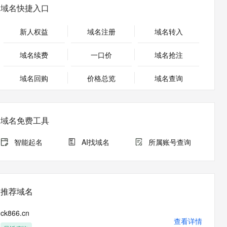
安全
畅自然，细节丰富
高表现力语音合成大模型，语音克隆听感自然
我要投诉
PolarDB
域名快捷入口
上云场景组合购
Milvus 弹性伸缩功能新增节
伴
漫剧创作，剧本、分镜、视频高效生成
100%兼容MySQL、PostgreSQL，兼容Oracle，支持集中和分布式
覆盖90%+业务场景，专享组合折扣价
点支持范围
2V
VPN
Fun-ASR
新人权益
域名注册
域名转入
文戏情感细腻自然，动作戏激烈拳拳到肉，实现更强表演能力
支持中英文自由切换，具备更强的噪声鲁棒性
ernetes 版 ACK
云聚AI 严选权益
AI 原生数据库服务发布
SSL 证书
，一键激活高效办公新体验
理容器应用的 K8s 服务
精选AI产品，从模型到应用全链提效
Agent 数据网关
域名续费
一口价
域名抢注
堡垒机
AI 用量加速计划
云原生数据库 PolarDB
应用
域名回购
价格总览
防火墙
域名查询
、识别商机，让客服更高效、服务更出色。
新老同享，达量后返
Agentic Database 发布
千问办公
主机安全
NEW
的智能体编程平台
一站式AI生产力平台
域名免费工具
AI 应用及服务市场
伶鹊
企业级人与Agent协作平台，接入和调度多个数字员工
智能客服平台，对话机器人、对话分析、智能外呼
智能起名
AI找域名
所属账号查询
AI 应用
大模型服务平台百炼 - 全妙
大模型
应用创作平台
多模态内容创作工具，已接入 DeepSeek
自然语言处理
推荐域名
数据标注
ck866.cn
机器学习
查看详情