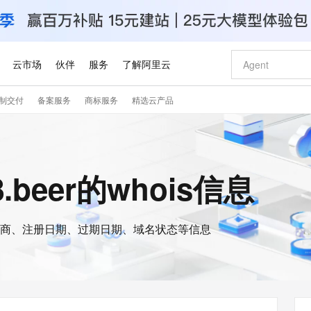
云市场
伙伴
服务
了解阿里云
制交付
备案服务
商标服务
精选云产品
AI 特惠
数据与 API
成为产品伙伴
企业增值服务
最佳实践
价格计算器
AI 场景体
基础软件
产品伙伴合
阿里云认证
市场活动
配置报价
大模型
自助选配和估算价格
新方式
睿译宝，AI翻译排版一步到位
智启 AI 普惠权益
产品生态集成认证中心
企业支持计划
云上春晚
域名与网站
千问官方 MaaS 平台，为开发者和 Agent 而生，新用户赠送 1 亿 + tokens 额度
Qwen Aud
AI Coding
阿里云Maa
2026 阿里云
云服务器 E
为企业打
数据集
Windows
大模型认证
模型
NEW
NEW
交付可用成果
值低价云产品抢先购
上传文档即自动完成翻译和格式还原
至高享 1亿+免费 tokens，加速 Al 应用落地
提供智能易用的域名与建站服务
智能编程，一键
安全可靠、
8.beer的whois信息
产品生态伙伴
专家技术服务
云上奥运之旅
弹性计算合作
阿里云中企出
手机三要素
宝塔 Linux
全部认证
价格优势
有专属领域专家
GLM-5.2：长任务时代开源旗舰模型
阿里云 OPC 创新助力计划
千问大模型
即刻拥有 DeepS
AI 电商营销
对象存储 O
大模型
产品生态伙伴工作台
企业增值服务台
云栖战略参考
云存储合作计
云栖大会
身份实名认证
CentOS
训练营
推动算力普惠，释放技术红利
最高返9万
多领域专家智能体,一键组建 AI 虚拟交付团队
快速构建应用程序和网站，即刻迈出上云第一步
至高百万元 Token 补贴，加速一人公司成长
多元化、高性能、安全可靠的大模型服务
真正可用的 1M 上下文,一次完成代码全链路开发
轻松解锁专属 Dee
从图文生成到
云上的中国
数据库合作计
活动全景
短信
Docker
图片和
商、注册日期、过期日期、域名状态等信息
站式影视创作平台
Hermes Agent，打造自进化智能体
Token Plan 模型订阅计划
数字证书管理服务（原SSL证书）
5 分钟轻松部署
AI 广告创作
无影云电脑
企业成长
NEW
信息公告
看见新力量
云网络合作计
OCR 文字识别
JAVA
证享300元代金券
可视化编排打通从文字构思到成片全链路闭环
全托管，含MySQL、PostgreSQL、SQL Server、MariaDB多引擎
自主进化，持久记忆，越用越聪明
Qwen3.8-Max 首发尝鲜，限时加量 10 倍，夜间低至2折
实现全站HTTPS，呈现可信的WEB访问
图文、视频一
随时随地安
Kimi-K3
HappyHors
NEW
魔搭 Mode
loud
服务实践
官网公告
Kimi 最新旗舰模型，长程编程与推理利器
让文字生成流
金融模力时刻
Salesforce O
版
发票查验
全能环境
Claude Code + GStack 打造工程团队
千问办公，限时限量积分加倍
Qoder
低代码高效构
AI 建站
短信服务
型
NEW
作计划
计划
创新中心
魔搭 ModelSc
健康状态
理服务
让AI从“聊天伙伴”进化为能干活的“数字员工”
安装技能 GStack，拥有专属 AI 工程团队
你的AI工作搭子，覆盖日常办公高频场景
面向真实软件的智能体编程平台
0 代码专业建
客户案例
天气预报查询
操作系统
Deepseek-v4-pro
HappyHors
态合作计划