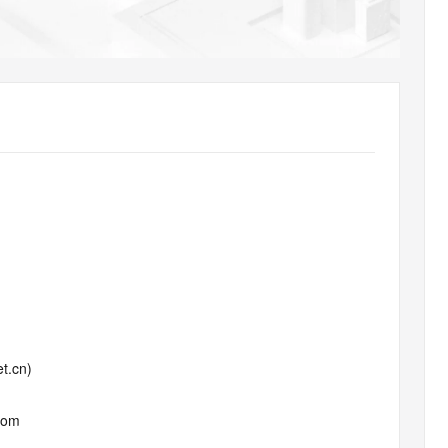
AI 应用
10分钟微调：让0.6B模型媲美235B模
多模态数据信
型
依托云原生高可用架构,实现Dify私有化部署
用1%尺寸在特定领域达到大模型90%以上效果
一个 AI 助手
超强辅助，Bol
即刻拥有 DeepSeek-R1 满血版
在企业官网、通讯软件中为客户提供 AI 客服
多种方案随心选，轻松解锁专属 DeepSeek
t.cn)
com