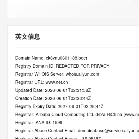
快速部署 Dify，高效搭建 
迁移与运维管理
10 分钟在聊天系统中增加
专有云
英文信息
Domain Name: ck8vnu0601188.beer
Registry Domain ID: REDACTED FOR PRIVACY
Registrar WHOIS Server: whois.aliyun.com
Registrar URL: www.net.cn
Updated Date: 2026-06-01T02:31:58Z
Creation Date: 2026-06-01T02:28:44Z
Registry Expiry Date: 2027-06-01T02:28:44Z
Registrar: Alibaba Cloud Computing Ltd. d/b/a HiChina (www.ne
Registrar IANA ID: 1599
Registrar Abuse Contact Email: domainabuse@service.aliyun.
Registrar Abuse Contact Phone: +86.95187