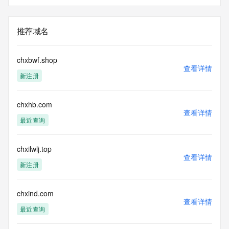
推荐域名
chxbwf.shop
查看详情
新注册
chxhb.com
查看详情
最近查询
chxilwlj.top
查看详情
新注册
chxind.com
查看详情
最近查询