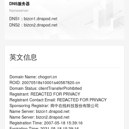
DNS服务器
Nameserver
DNS
1
：
bizcn1.dnspod.net
DNS
2
：
bizcn2.dnspod.net
英文信息
Domain Name: chogori.cn
ROID: 20070518s10001s40587820-cn
Domain Status: clientTransferProhibited
Registrant: REDACTED FOR PRIVACY
Registrant Contact Email: REDACTED FOR PRIVACY
Sponsoring Registrar: 商中在线科技股份有限公司
Name Server: bizcn1.dnspod.net
Name Server: bizcn2.dnspod.net
Registration Time: 2007-05-18 15:39:16
Expiration Time: 2031-05-18 15:39:16