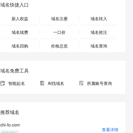
安全
畅自然，细节丰富
高表现力语音合成大模型，语音克隆听感自然
我要投诉
PolarDB
域名快捷入口
上云场景组合购
伴
Qoder CN V1.7.0 发布
漫剧创作，剧本、分镜、视频高效生成
100%兼容MySQL、PostgreSQL，兼容Oracle，支持集中和分布式
覆盖90%+业务场景，专享组合折扣价
2V
VPN
Fun-ASR
新人权益
域名注册
域名转入
文戏情感细腻自然，动作戏激烈拳拳到肉，实现更强表演能力
支持中英文自由切换，具备更强的噪声鲁棒性
ernetes 版 ACK
云聚AI 严选权益
云安全中心 AI BAS 智能自动
SSL 证书
，一键激活高效办公新体验
理容器应用的 K8s 服务
精选AI产品，从模型到应用全链提效
化模拟渗透攻击产品发布
域名续费
一口价
域名抢注
堡垒机
AI 用量加速计划
DataWorks ChatBI 会话支持
应用
域名回购
价格总览
防火墙
域名查询
、识别商机，让客服更高效、服务更出色。
新老同享，达量后返
上传临时文件分析
千问办公
主机安全
NEW
的智能体编程平台
一站式AI生产力平台
域名免费工具
AI 应用及服务市场
伶鹊
企业级人与Agent协作平台，接入和调度多个数字员工
智能客服平台，对话机器人、对话分析、智能外呼
智能起名
AI找域名
所属账号查询
AI 应用
大模型服务平台百炼 - 全妙
大模型
应用创作平台
多模态内容创作工具，已接入 DeepSeek
自然语言处理
推荐域名
数据标注
chi-fo.com
机器学习
查看详情