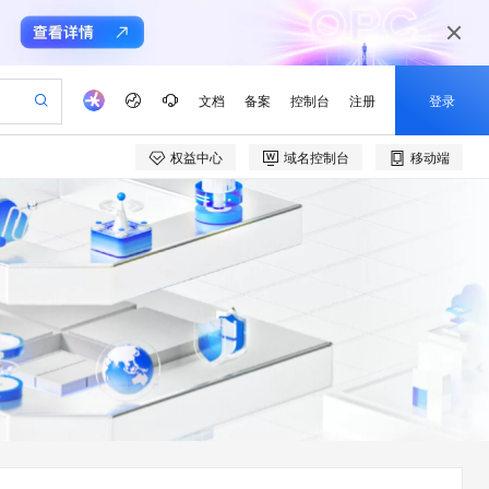
文档
备案
控制台
注册
登录
权益中心
域名控制台
移动端
验
作计划
器
AI 活动
专业服务
服务伙伴合作计划
开发者社区
加入我们
产品动态
服务平台百炼
阿里云 OPC 创新助力计划
一站式生成采购清单，支持单品或批量购买
可编辑精美 PPT 文稿
S产品伙伴计划（繁花）
峰会
CS
造的大模型服务与应用开发平台
Agency Agents：拥有专属领域专家
AI 生产力先锋
Al MaaS 服务伙伴赋能合作
域名
博文
Careers
PolarDB Agentic Database
至高可申请百万元
 轻松生成专业的 PPT
开启高性价比 AI 编程新体验
弹性可伸缩的云计算服务
先锋实践拓展 AI 生产力的边界
发布
多领域专家智能体,一键组建 AI 虚拟交付团队
Token 补贴，五大权
计划
海大会
伙伴信用分合作计划
商标
问答
社会招聘
益加速 OPC 成功
帕鲁游戏服务器
SS
HappyHorse 打造一站式影视创作平台
飞天发布时刻
HOT
秒悟 Meoo CLI 支持一键部
划
备案
电子书
校园招聘
联机服务器，轻松开启游戏
视频创作，一键激活电商全链路生产力
稳定、安全、高性价比、高性能的云存储服务
所见，即是所愿
署项目至阿里云账号
可视化编排打通从文字构思到成片全链路闭环
更多支持
划
公司注册
镜像站
视频生成
语音识别与合成
 智能体与工作流应用
漫剧工坊：一站式动画创作平台
AI 实训营
Flink OSS 支持
合作伙伴培训与认证
划
上云迁移
站生成，高效打造优质广告素材
全接入的云上超级电脑
通过阿里云百炼高效搭建AI应用,助力高效开发
快速生产连贯的高质量长漫剧
从基础到进阶，Agent 创客手把手教你
AssumeRole 角色自定义
e-1.1-T2V
Qwen3-TTS-Flash
lScope
我要反馈
查询合作伙伴
畅细腻的高质量视频
离线语音合成大模型，多语言方言自适应，低延迟高稳定
n Alibaba Cloud ISV 合作
代维服务
建企业门户网站
10 分钟搭建微信、支付宝小程序
百炼 Qwen3.7-Flash 系列模
创新加速
ope
登录合作伙伴管理后台
我要建议
站，无忧落地极速上线
以可视化方式快速构建移动和 PC 门户网站
国内短信简单易用，安全可靠，秒级触达，全球覆盖200+国家和地区。
高效部署网站，快速应用到小程序
型发布
e-1.1-I2V
Cosyvoice-V3-Flash