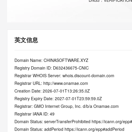
DNS
3
：
VERIFICATIO
快速部署 Dify，高效搭建 
迁移与运维管理
10 分钟在聊天系统中增加
专有云
英文信息
Domain Name: CHINASOFTWARE.XYZ
Registry Domain ID: D632436675-CNIC
Registrar WHOIS Server: whois.discount-domain.com
Registrar URL: http://www.onamae.com
Creation Date: 2026-07-01T13:26:35.0Z
Registry Expiry Date: 2027-07-01T23:59:59.0Z
Registrar: GMO Internet Group, Inc. d/b/a Onamae.com
Registrar IANA ID: 49
Domain Status: serverTransferProhibited https://icann.org/epp
Domain Status: addPeriod https://icann.org/epp#addPeriod