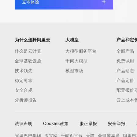
立即体验
The Whois and RDAP services are provided by CentralNic, and
information pertaining to Internet domain names registered by 
our customers. By using this service you are agreeing (1) not t
information presented here for any purpose other than determi
ownership of domain names, (2) not to store or reproduce this 
为什么选择阿里云
大模型
产品和定
any way, (3) not to use any high-volume, automated, electroni
什么是云计算
to obtain data from this service. Abuse of this service is monit
大模型服务平台
全部产品
actions in contravention of these terms will result in being per
全球基础设施
千问大模型
免费试用
blacklisted. All data is (c) CentralNic Ltd (https://www.centralni
技术领先
模型市场
产品动态
稳定可靠
产品定价
Access to the Whois and RDAP services is rate limited. For mo
安全合规
配置报价
information, visit https://centralnicregistry.com/policies/whois-g
分析师报告
云上成本
法律声明
Cookies政策
廉正举报
安全举报
阿里巴巴集团
淘宝网
千问AI平台
天猫
全球速卖通
阿里巴