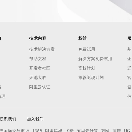
 contain
our
o use any
ning
data in
价
技术内容
权益
服
c processes
ored and
技术解决方案
免费试用
基
manently
帮助文档
解决方案免费试用
企
cregistry.com)
开发者社区
高校计划
迁
天池大赛
推荐返现计划
官
re
器
阿里云认证
健
uidance.
管理
信
联系我们
加入我们
巴国际交易市场
1688
阿里妈妈
飞猪
阿里云计算
万网
高德
UC