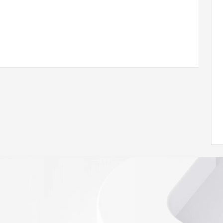
.NS101.VERIFY.HN
w.icann.org/wicf/
Z <<<
//icann.org/epp
RDAP: please visit
<
nal