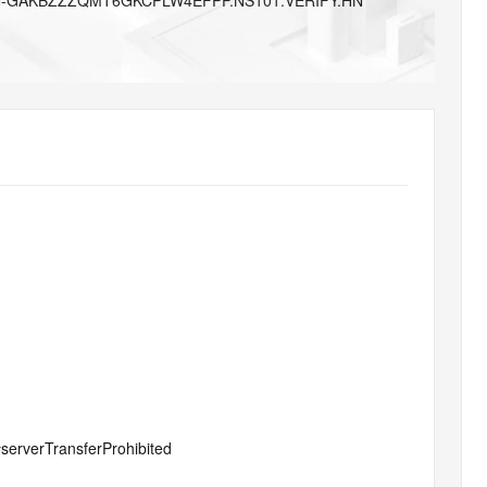
N-GAKBZZZQMT6GKCPLW4EFPP.NS101.VERIFY.HN
AI 应用
10分钟微调：让0.6B模型媲美235B模
多模态数据信
型
依托云原生高可用架构,实现Dify私有化部署
用1%尺寸在特定领域达到大模型90%以上效果
一个 AI 助手
超强辅助，Bol
即刻拥有 DeepSeek-R1 满血版
在企业官网、通讯软件中为客户提供 AI 客服
多种方案随心选，轻松解锁专属 DeepSeek
#serverTransferProhibited