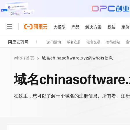
大模型
产品
解决方案
权益
定价
阿里云万网
热门活动
域名注册
域名交易
智能建站
定
大模型
产品
解决方案
权益
定价
云市场
伙伴
服务
了解阿里云
精选产品
精选解决方案
普惠上云
产品定价
精选商城
成为销售伙伴
售前咨询
为什么选择阿里云
千问AI平台
whois首页
>
域名chinasoftware.xyz的whois信息
了解云产品的定价详情
大模型服务平台百炼
睿译宝，AI翻译排版一
普惠上云 官方力荐
分销伙伴
在线服务
网站建设
什么是云计算
大
大模型服务与应用平台
上传文档即自动完成翻译和
云服务器38元/年起，超
域名chinasoftwar
咨询伙伴
多端小程序
技术领先
云上成本管理
售后服务
轻量应用服务器
GLM-5.2：长任务时代
官方推荐返现计划
大模型
精选产品
精选解决方案
Salesforce 国际版订阅
稳定可靠
管理和优化成本
推荐新用户得奖励，单订单
销售伙伴合作计划
自助服务
友盟天域
安全合规
人工智能与机器学习
AI
文本生成
在这里，您可以了解一个域名的注册信息、所有者、注册
云数据库 RDS
Hermes Agent，打造
云工开物
无影生态合作计划
在线服务
观测云
分析师报告
自主进化，持久记忆，越用
高校专属算力普惠，学生认
计算
互联网应用开发
Qwen3.8-Max
HOT
Salesforce On Alibaba C
工单服务
智能体时代全能旗舰模型
Tuya 物联网平台阿里云
研究报告与白皮书
人工智能平台 PAI
快速拥有专属 OpenClaw
大模
Consulting Partner 合
大数据
容器
免费试用
短信专区
一站式AI开发、训练和推
蓝凌 OA
Qwen3.7-Plus
AI 大模型销售与服务生
现代化应用