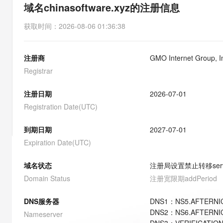
存储
天池大赛
能看、能想、能动手的多模
域名chinasoftware.xyz的注册信息
云解析DNS
解决方案免费试用 新老
电子合同
最高领取价值200元试用
安全
网络与CDN
AI 算法大赛
Qwen3-VL-Plus
获取时间
：
2026-08-06 01:36:38
畅捷通
大数据开发治理平台 Data
AI 产品 免费试用
网络
安全
云开发大赛
Tableau 订阅
1亿+ 大模型 tokens 和 
注册商
GMO Internet Group, 
可观测
入门学习赛
中间件
AI空中课堂在线直播课
云防火墙
140+云产品 免费试用
Registrar
大模型服务
上云与迁云
云原生的云上边界网络安全
产品新客免费试用，最长1
数据库
生态解决方案
注册日期
2026-07-01
千问AI平台-Token Plan
企业出海
大模型ACA认证体验
大数据计算
Registration Date(UTC)
助力企业全员 AI 认知与能
行业生态解决方案
政企业务
媒体服务
千问AI平台-模型体验
到期日期
2027-07-01
开发者生态解决方案
在线体验全尺寸、多种模态
Expiration Date(UTC)
企业服务与云通信
AI 开发和 AI 应用解决
Happy 系列大模型
域名与网站
域名状态
注册局设置禁止转移
ser
Domain Status
注册宽限期
addPeriod
终端用户计算
DNS服务器
DNS
1
：
NS5.AFTERNI
Serverless
大模型解决方案
DNS
2
：
NS6.AFTERNI
Nameserver
开发工具