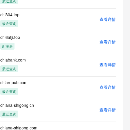
最近查询
息提取
与 AI 智能体进行实时音视频通话
从文本、图片、视频中提取结构化的属性信息
构建支持视频理解的 AI 音视频实时通话应用
chi304.top
查看详情
t.diy 一步搞定创意建站
构建大模型应用的安全防护体系
最近查询
通过自然语言交互简化开发流程,全栈开发支持
通过阿里云安全产品对 AI 应用进行安全防护
chi6afji.top
查看详情
新注册
chiabank.com
查看详情
最近查询
chian-pub.com
查看详情
最近查询
chiana-shigong.cn
查看详情
最近查询
chiana-shigong.com