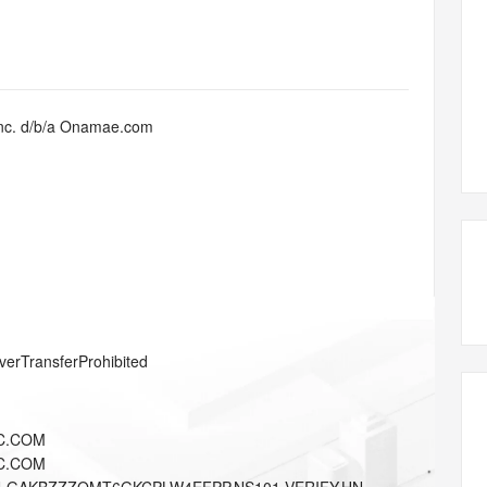
态智能体模型
旗舰 MoE 大模型，百万上下文与顶尖推理能力
图生视频，流
同享
万小智 AI 建站低至 15元/月
Qoder CN
AI 短剧/漫剧
云原生数据库 
快递物流查询
WordPress
成为服务伙
高校合作
点，立即开启云上创新
覆盖公网/内网、递归/权威、移动APP等全场景解析服务
送.CN域名，送备案服务码
基于千问大模型等，支持代码智能生成、研发智能问答
AI助力短剧
GLM-5.2
Wan2.7-T
Ubuntu
服务生态伙伴
视觉 Coding、空间感知、多模态思考等全面升级
1M上下文，专为长程任务能力而生
云工开物
企业应用
Works
Night Plan 支持 Qwen 3.8-Max
云原生大数据计算服务 MaxCompute
AI 办公
容器服务 Kub
NEW
Red Hat
30+ 款产品免费体验
Data Agent 驱动的一站式 Data+AI 开发治理平台
夜间 5 折，Qwen/Meoo/TokenPlan 客户专享
面向分析的企业级SaaS模式云数据仓库
AI智能应用
提供一站式管
科研合作
Inc. d/b/a Onamae.com
ERP
堂（旗舰版）
SUSE
智能客服
AI 应用构建
大模型原生
CRM
防护产品
2个月
自动承接线索
建站小程序
Qoder
大模型服务平台百炼-应用模版
OA 办公系统
HOT
NEW
面向真实软件
个人版上线、团队版降价；千问3.8-Max首发发尝鲜
丰富多元化的应用模版和解决方案
力提升
财税管理
模板建站
万有无界
大模型服务平台百炼-智能体
400电话
定制建站
的模型效果
灵活可视化地构建企业级 Agent
方案
广告营销
模板小程序
秒悟
人工智能平台 PAI
verTransferProhibited
定制小程序
云端极速 AI 
新一代 AI 视频生成模型，深度适配广告营销等场景
AI Native 的算法工程平台，一站式完成建模、训练、推理服务部署
APP 开发
C.COM
建站系统
C.COM