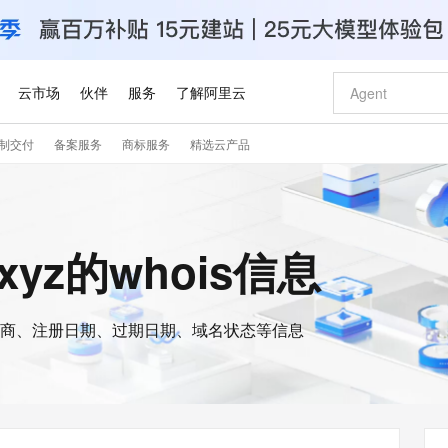
云市场
伙伴
服务
了解阿里云
制交付
备案服务
商标服务
精选云产品
AI 特惠
数据与 API
成为产品伙伴
企业增值服务
最佳实践
价格计算器
AI 场景体
基础软件
产品伙伴合
阿里云认证
市场活动
配置报价
大模型
自助选配和估算价格
步到位
智启 AI 普惠权益
产品生态集成认证中心
企业支持计划
云上春晚
域名与网站
Qwen Audio：打造专属 AI 语音助手
千问官方 MaaS 平台，为开发者和 Agent 而生，新用户赠送 1 亿 + tokens 额度
一句话生成原生
AI Coding
阿里云Maa
2026 阿里云
云服务器 E
为企业打
数据集
Windows
大模型认证
模型
NEW
NEW
格式还原
值低价云产品抢先购
至高享 1亿+免费 tokens，加速 Al 应用落地
提供智能易用的域名与建站服务
Qwen-Audio-3.0-Realtime 端到端实时语音角色扮演
输入一句话想法,
智能编程，一键
安全可靠、
e.xyz的whois信息
产品生态伙伴
专家技术服务
云上奥运之旅
弹性计算合作
阿里云中企出
手机三要素
宝塔 Linux
全部认证
价格优势
开源旗舰模型
即刻拥有 DeepSeek-V4-Pro
阿里云 OPC 创新助力计划
千问大模型
一键部署幻兽
AI 电商营销
对象存储 O
大模型
产品生态伙伴工作台
企业增值服务台
云栖战略参考
云存储合作计
云栖大会
身份实名认证
CentOS
训练营
推动算力普惠，释放技术红利
最高返9万
真正可用的 1M 上下文,一次完成代码全链路开发
快速构建应用程序和网站，即刻迈出上云第一步
轻松解锁专属 DeepSeek-V4-Pro
至高百万元 Token 补贴，加速一人公司成长
多元化、高性能、安全可靠的大模型服务
一键购买专属
从图文生成到
云上的中国
数据库合作计
活动全景
短信
Docker
图片和
商、注册日期、过期日期、域名状态等信息
自进化智能体
5 分钟轻松部署专属 QwenPaw
Token Plan 模型订阅计划
数字证书管理服务（原SSL证书）
高效搭建 AI
AI 广告创作
无影云电脑
企业成长
NEW
HOT
信息公告
看见新力量
云网络合作计
OCR 文字识别
JAVA
越聪明
证享300元代金券
全托管，含MySQL、PostgreSQL、SQL Server、MariaDB多引擎
Qwen3.8-Max 首发尝鲜，限时加量 10 倍，夜间低至2折
实现全站 HTTPS，呈现可信的 Web 访问
从聊天伙伴进化为能主动干活的本地数字员工
图文、视频一
随时随地安
Kimi-K3
HappyHors
NEW
魔搭 Mode
loud
服务实践
官网公告
Kimi 最新旗舰模型，长程编程与推理利器
让文字生成流
金融模力时刻
Salesforce O
版
发票查验
全能环境
Claude Code + GStack 打造工程团队
千问办公，限时限量积分加倍
Qoder
低代码高效构
AI 建站
短信服务
型
NEW
作计划
计划
创新中心
魔搭 ModelSc
健康状态
理服务
让AI从“聊天伙伴”进化为能干活的“数字员工”
安装技能 GStack，拥有专属 AI 工程团队
你的AI工作搭子，覆盖日常办公高频场景
面向真实软件的智能体编程平台
0 代码专业建
客户案例
天气预报查询
操作系统
Deepseek-v4-pro
HappyHors
态合作计划