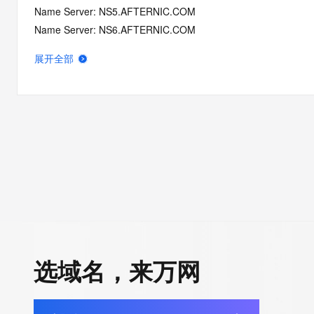
Name Server: NS5.AFTERNIC.COM
Name Server: NS6.AFTERNIC.COM
Name Server: VERIFICATION-GAKBZZZQMT6GKCPLW4EFPP
展开全部
DNSSEC: unsigned
Registrar Abuse Contact Email: abuse@internet.gmo
Registrar Abuse Contact Phone: +81.337709199
URL of the ICANN Whois Inaccuracy Complaint Form: https://ww
>>> Last update of WHOIS database: 2026-07-03T06:51:21.0
For more information on Whois status codes, please visit https:
>>> IMPORTANT INFORMATION ABOUT THE DEPLOYMENT OF 
https://www.centralnicregistry.com/support/information/rdap <<
选域名，来万网
The registration data available in this service is limited. Additio
data may be available at https://lookup.icann.org