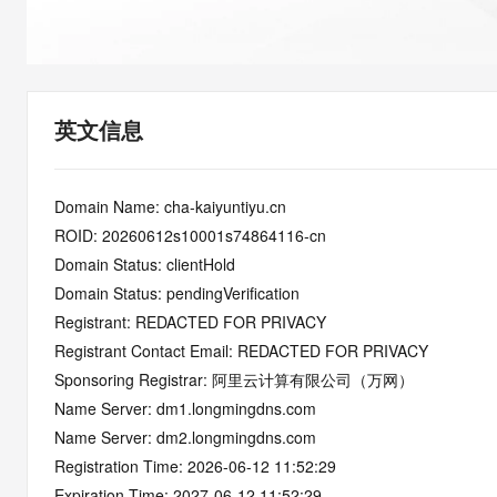
快速部署 Dify，高效搭建 
迁移与运维管理
10 分钟在聊天系统中增加
专有云
英文信息
Domain Name: cha-kaiyuntiyu.cn
ROID: 20260612s10001s74864116-cn
Domain Status: clientHold
Domain Status: pendingVerification
Registrant: REDACTED FOR PRIVACY
Registrant Contact Email: REDACTED FOR PRIVACY
Sponsoring Registrar: 阿里云计算有限公司（万网）
Name Server: dm1.longmingdns.com
Name Server: dm2.longmingdns.com
Registration Time: 2026-06-12 11:52:29
Expiration Time: 2027-06-12 11:52:29