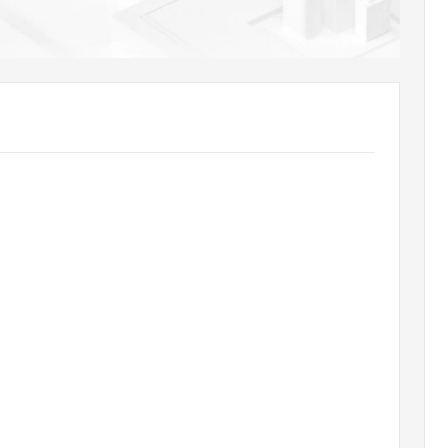
AI 应用
10分钟微调：让0.6B模型媲美235B模
多模态数据信
型
依托云原生高可用架构,实现Dify私有化部署
用1%尺寸在特定领域达到大模型90%以上效果
一个 AI 助手
超强辅助，Bol
即刻拥有 DeepSeek-R1 满血版
在企业官网、通讯软件中为客户提供 AI 客服
多种方案随心选，轻松解锁专属 DeepSeek