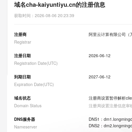
存储
天池大赛
能看、能想、能动手的多模
域名cha-kaiyuntiyu.cn的注册信息
云解析DNS
解决方案免费试用 新老
电子合同
最高领取价值200元试用
安全
网络与CDN
AI 算法大赛
Qwen3-VL-Plus
获取时间
：
2026-08-06 20:23:39
畅捷通
大数据开发治理平台 Data
AI 产品 免费试用
网络
安全
云开发大赛
Tableau 订阅
1亿+ 大模型 tokens 和 
注册商
阿里云计算有限公司（
可观测
入门学习赛
中间件
AI空中课堂在线直播课
云防火墙
140+云产品 免费试用
Registrar
大模型服务
上云与迁云
云原生的云上边界网络安全
产品新客免费试用，最长1
数据库
生态解决方案
注册日期
2026-06-12
千问AI平台-Token Plan
企业出海
大模型ACA认证体验
大数据计算
Registration Date(UTC)
助力企业全员 AI 认知与能
行业生态解决方案
政企业务
媒体服务
千问AI平台-模型体验
到期日期
2027-06-12
开发者生态解决方案
在线体验全尺寸、多种模态
Expiration Date(UTC)
企业服务与云通信
AI 开发和 AI 应用解决
Happy 系列大模型
域名与网站
域名状态
注册商设置暂停解析
cli
Domain Status
注册局设置注册信息审
终端用户计算
DNS服务器
DNS
1
：
dm1.longming
Serverless
大模型解决方案
DNS
2
：
dm2.longming
Nameserver
开发工具