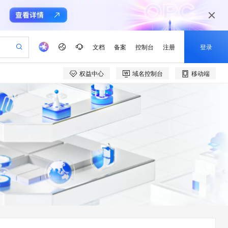
文档
备案
控制台
注册
登录
权益中心
域名控制台
移动端
验
作计划
器
AI 活动
专业服务
服务伙伴合作计划
开发者社区
加入我们
产品动态
服务平台百炼
阿里云 OPC 创新助力计划
一站式生成采购清单，支持单品或批量购买
可编辑精美 PPT 文稿
S产品伙伴计划（繁花）
峰会
CS
造的大模型服务与应用开发平台
Agency Agents：拥有专属领域专家
AI 生产力先锋
Al MaaS 服务伙伴赋能合作
域名
博文
Careers
至高可申请百万元
Qwen3.8-Max 模型上线
 轻松生成专业的 PPT
开启高性价比 AI 编程新体验
弹性可伸缩的云计算服务
先锋实践拓展 AI 生产力的边界
多领域专家智能体,一键组建 AI 虚拟交付团队
Token 补贴，五大权
计划
海大会
伙伴信用分合作计划
商标
问答
社会招聘
益加速 OPC 成功
帕鲁游戏服务器
SS
HappyHorse 打造一站式影视创作平台
飞天发布时刻
HOT
Open Search 向量检索版支
划
备案
电子书
校园招聘
联机服务器，轻松开启游戏
视频创作，一键激活电商全链路生产力
稳定、安全、高性价比、高性能的云存储服务
所见，即是所愿
持视频检索 Pipeline 功能
可视化编排打通从文字构思到成片全链路闭环
更多支持
划
公司注册
镜像站
视频生成
语音识别与合成
 智能体与工作流应用
漫剧工坊：一站式动画创作平台
AI 实训营
应用身份服务 (IDaaS)
合作伙伴培训与认证
划
上云迁移
站生成，高效打造优质广告素材
全接入的云上超级电脑
通过阿里云百炼高效搭建AI应用,助力高效开发
快速生产连贯的高质量长漫剧
从基础到进阶，Agent 创客手把手教你
OpenClaw 管理能力上线
e-1.1-T2V
Qwen3-TTS-Flash
lScope
我要反馈
查询合作伙伴
畅细腻的高质量视频
离线语音合成大模型，多语言方言自适应，低延迟高稳定
n Alibaba Cloud ISV 合作
代维服务
建企业门户网站
10 分钟搭建微信、支付宝小程序
MaxCompute MaxFrame 提
创新加速
ope
登录合作伙伴管理后台
我要建议
站，无忧落地极速上线
以可视化方式快速构建移动和 PC 门户网站
国内短信简单易用，安全可靠，秒级触达，全球覆盖200+国家和地区。
高效部署网站，快速应用到小程序
供自动弹性内存功能
e-1.1-I2V
Cosyvoice-V3-Flash