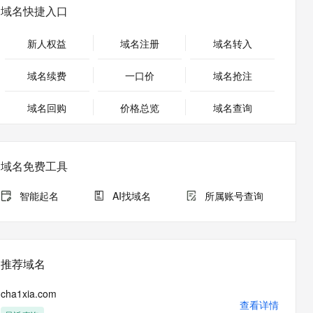
安全
畅自然，细节丰富
高表现力语音合成大模型，语音克隆听感自然
我要投诉
PolarDB
域名快捷入口
上云场景组合购
Milvus 弹性伸缩功能新增节
伴
漫剧创作，剧本、分镜、视频高效生成
100%兼容MySQL、PostgreSQL，兼容Oracle，支持集中和分布式
覆盖90%+业务场景，专享组合折扣价
点支持范围
2V
VPN
Fun-ASR
新人权益
域名注册
域名转入
文戏情感细腻自然，动作戏激烈拳拳到肉，实现更强表演能力
支持中英文自由切换，具备更强的噪声鲁棒性
ernetes 版 ACK
云聚AI 严选权益
AI 原生数据库服务发布
SSL 证书
，一键激活高效办公新体验
理容器应用的 K8s 服务
精选AI产品，从模型到应用全链提效
Agent 数据网关
域名续费
一口价
域名抢注
堡垒机
AI 用量加速计划
云原生数据库 PolarDB
应用
域名回购
价格总览
防火墙
域名查询
、识别商机，让客服更高效、服务更出色。
新老同享，达量后返
Agentic Database 发布
千问办公
主机安全
NEW
的智能体编程平台
一站式AI生产力平台
域名免费工具
AI 应用及服务市场
伶鹊
企业级人与Agent协作平台，接入和调度多个数字员工
智能客服平台，对话机器人、对话分析、智能外呼
智能起名
AI找域名
所属账号查询
AI 应用
大模型服务平台百炼 - 全妙
大模型
应用创作平台
多模态内容创作工具，已接入 DeepSeek
自然语言处理
推荐域名
数据标注
cha1xia.com
机器学习
查看详情