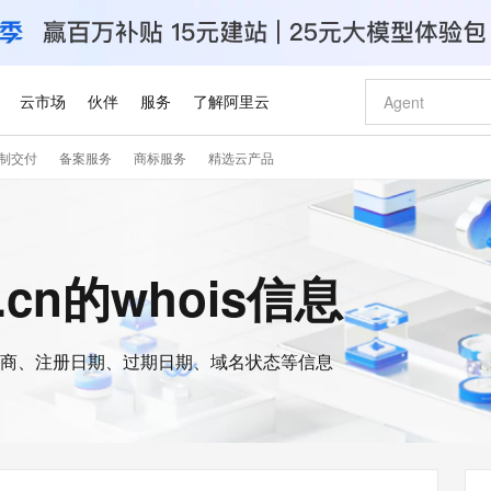
云市场
伙伴
服务
了解阿里云
制交付
备案服务
商标服务
精选云产品
AI 特惠
数据与 API
成为产品伙伴
企业增值服务
最佳实践
价格计算器
AI 场景体
基础软件
产品伙伴合
阿里云认证
市场活动
配置报价
大模型
自助选配和估算价格
步到位
智启 AI 普惠权益
产品生态集成认证中心
企业支持计划
云上春晚
域名与网站
Qwen Audio：打造专属 AI 语音助手
千问官方 MaaS 平台，为开发者和 Agent 而生，新用户赠送 1 亿 + tokens 额度
一句话生成原生
AI Coding
阿里云Maa
2026 阿里云
云服务器 E
为企业打
数据集
Windows
大模型认证
模型
NEW
NEW
格式还原
值低价云产品抢先购
至高享 1亿+免费 tokens，加速 Al 应用落地
提供智能易用的域名与建站服务
Qwen-Audio-3.0-Realtime 端到端实时语音角色扮演
输入一句话想法,
智能编程，一键
安全可靠、
u.cn的whois信息
产品生态伙伴
专家技术服务
云上奥运之旅
弹性计算合作
阿里云中企出
手机三要素
宝塔 Linux
全部认证
价格优势
开源旗舰模型
即刻拥有 DeepSeek-V4-Pro
阿里云 OPC 创新助力计划
千问大模型
一键部署幻兽
AI 电商营销
对象存储 O
大模型
产品生态伙伴工作台
企业增值服务台
云栖战略参考
云存储合作计
云栖大会
身份实名认证
CentOS
训练营
推动算力普惠，释放技术红利
最高返9万
真正可用的 1M 上下文,一次完成代码全链路开发
快速构建应用程序和网站，即刻迈出上云第一步
轻松解锁专属 DeepSeek-V4-Pro
至高百万元 Token 补贴，加速一人公司成长
多元化、高性能、安全可靠的大模型服务
一键购买专属
从图文生成到
云上的中国
数据库合作计
活动全景
短信
Docker
图片和
商、注册日期、过期日期、域名状态等信息
自进化智能体
5 分钟轻松部署专属 QwenPaw
Token Plan 模型订阅计划
数字证书管理服务（原SSL证书）
高效搭建 AI
AI 广告创作
无影云电脑
企业成长
NEW
HOT
信息公告
看见新力量
云网络合作计
OCR 文字识别
JAVA
越聪明
证享300元代金券
全托管，含MySQL、PostgreSQL、SQL Server、MariaDB多引擎
Qwen3.8-Max 首发尝鲜，限时加量 10 倍，夜间低至2折
实现全站HTTPS，呈现可信的WEB访问
从聊天伙伴进化为能主动干活的本地数字员工
图文、视频一
随时随地安
Kimi-K3
HappyHors
NEW
魔搭 Mode
loud
服务实践
官网公告
Kimi 最新旗舰模型，长程编程与推理利器
让文字生成流
金融模力时刻
Salesforce O
版
发票查验
全能环境
Claude Code + GStack 打造工程团队
千问办公，限时限量积分加倍
Qoder
低代码高效构
AI 建站
短信服务
型
NEW
作计划
计划
创新中心
魔搭 ModelSc
健康状态
理服务
让AI从“聊天伙伴”进化为能干活的“数字员工”
安装技能 GStack，拥有专属 AI 工程团队
你的AI工作搭子，覆盖日常办公高频场景
面向真实软件的智能体编程平台
0 代码专业建
客户案例
天气预报查询
操作系统
Deepseek-v4-pro
HappyHors
态合作计划