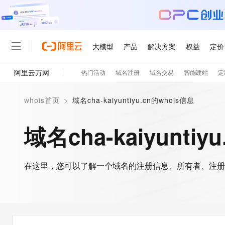
大模型
产品
解决方案
权益
定价
阿里云万网
热门活动
域名注册
域名交易
智能建站
定
大模型
产品
解决方案
权益
定价
云市场
伙伴
服务
了解阿里云
精选产品
精选解决方案
普惠上云
产品定价
精选商城
成为销售伙伴
售前咨询
为什么选择阿里云
千问AI平台
whois首页
>
域名cha-kaiyuntiyu.cn的whois信息
了解云产品的定价详情
大模型服务平台百炼
睿译宝，AI翻译排版一
普惠上云 官方力荐
分销伙伴
在线服务
网站建设
什么是云计算
大
大模型服务与应用平台
上传文档即自动完成翻译和
云服务器38元/年起，超
域名cha-kaiyuntiy
咨询伙伴
多端小程序
技术领先
云上成本管理
售后服务
轻量应用服务器
GLM-5.2：长任务时代
官方推荐返现计划
大模型
精选产品
精选解决方案
Salesforce 国际版订阅
稳定可靠
管理和优化成本
推荐新用户得奖励，单订单
销售伙伴合作计划
自助服务
友盟天域
安全合规
人工智能与机器学习
AI
文本生成
在这里，您可以了解一个域名的注册信息、所有者、注册
云数据库 RDS
Hermes Agent，打造
云工开物
无影生态合作计划
在线服务
观测云
分析师报告
自主进化，持久记忆，越用
高校专属算力普惠，学生认
计算
互联网应用开发
Qwen3.8-Max
HOT
Salesforce On Alibaba C
工单服务
智能体时代全能旗舰模型
Tuya 物联网平台阿里云
研究报告与白皮书
人工智能平台 PAI
快速拥有专属 OpenClaw
大模
Consulting Partner 合
大数据
容器
免费试用
短信专区
一站式AI开发、训练和推
蓝凌 OA
Qwen3.7-Plus
AI 大模型销售与服务生
现代化应用