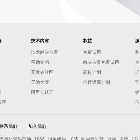
价
技术内容
权益
服
技术解决方案
免费试用
基
帮助文档
解决方案免费试用
企
开发者社区
高校计划
迁
天池大赛
推荐返现计划
官
器
阿里云认证
健
管理
信
联系我们
加入我们
巴国际交易市场
1688
阿里妈妈
飞猪
阿里云计算
万网
高德
UC