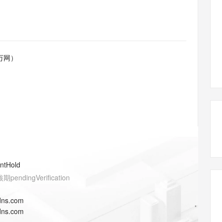
态智能体模型
旗舰 MoE 大模型，百万上下文与顶尖推理能力
图生视频，流
同享
万小智 AI 建站低至 15元/月
Qoder CN
AI 短剧/漫剧
云原生数据库 
快递物流查询
WordPress
成为服务伙
高校合作
点，立即开启云上创新
覆盖公网/内网、递归/权威、移动APP等全场景解析服务
送.CN域名，送备案服务码
基于千问大模型等，支持代码智能生成、研发智能问答
AI助力短剧
GLM-5.2
Wan2.7-T
Ubuntu
服务生态伙伴
视觉 Coding、空间感知、多模态思考等全面升级
1M上下文，专为长程任务能力而生
云工开物
企业应用
Works
Night Plan 支持 Qwen 3.8-Max
云原生大数据计算服务 MaxCompute
AI 办公
容器服务 Kub
NEW
Red Hat
30+ 款产品免费体验
Data Agent 驱动的一站式 Data+AI 开发治理平台
夜间 5 折，Qwen/Meoo/TokenPlan 客户专享
面向分析的企业级SaaS模式云数据仓库
AI智能应用
提供一站式管
科研合作
万网）
ERP
堂（旗舰版）
SUSE
智能客服
AI 应用构建
大模型原生
CRM
防护产品
2个月
自动承接线索
建站小程序
Qoder
大模型服务平台百炼-应用模版
OA 办公系统
HOT
NEW
面向真实软件
个人版上线、团队版降价；千问3.8-Max首发发尝鲜
丰富多元化的应用模版和解决方案
力提升
财税管理
模板建站
万有无界
大模型服务平台百炼-智能体
400电话
定制建站
的模型效果
灵活可视化地构建企业级 Agent
方案
广告营销
模板小程序
秒悟
人工智能平台 PAI
entHold
定制小程序
云端极速 AI 
新一代 AI 视频生成模型，深度适配广告营销等场景
AI Native 的算法工程平台，一站式完成建模、训练、推理服务部署
核期
pendingVerification
APP 开发
dns.com
建站系统
dns.com