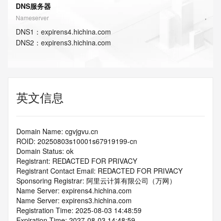
DNS服务器
Nameserver
DNS
1
：
expirens4.hichina.com
DNS
2
：
expirens3.hichina.com
英文信息
Domain Name: cgvjgvu.cn
ROID: 20250803s10001s67919199-cn
Domain Status: ok
Registrant: REDACTED FOR PRIVACY
Registrant Contact Email: REDACTED FOR PRIVACY
Sponsoring Registrar: 阿里云计算有限公司（万网）
Name Server: expirens4.hichina.com
Name Server: expirens3.hichina.com
Registration Time: 2025-08-03 14:48:59
Expiration Time: 2027-08-03 14:48:59