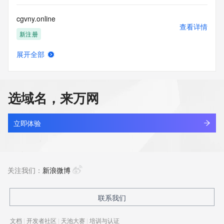
cgvny.online
查看详情
新注册
展开全部
cgvny.top
查看详情
最近查询
选域名，来万网
cgvoka.cn
查看详情
最近查询
立即体验
cgvzs.cn
查看详情
最近查询
关注我们：
新浪微博
kingsun.cn
联系我们
查看详情
最近查询
文档
|
开发者社区
|
天池大赛
|
培训与认证