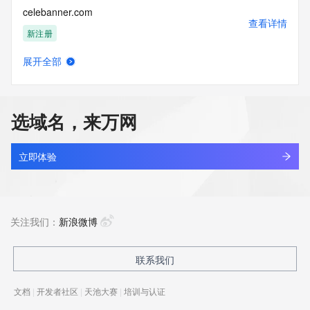
celebanner.com
查看详情
新注册
展开全部
celecean.com
查看详情
新注册
选域名，来万网
celecotw.com
查看详情
新注册
立即体验
celeris.asia
查看详情
最近查询
关注我们：
新浪微博
celery.cn
联系我们
查看详情
最近查询
文档
|
开发者社区
|
天池大赛
|
培训与认证