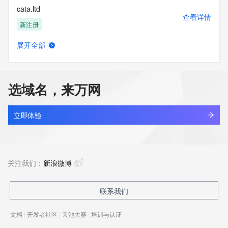
cata.ltd
查看详情
新注册
展开全部
catact.cn
查看详情
最近查询
选域名，来万网
catakordeals.shop
查看详情
新注册
立即体验
catalk.cc
查看详情
最近查询
关注我们：
新浪微博
catalystads.top
联系我们
查看详情
新注册
文档
|
开发者社区
|
天池大赛
|
培训与认证