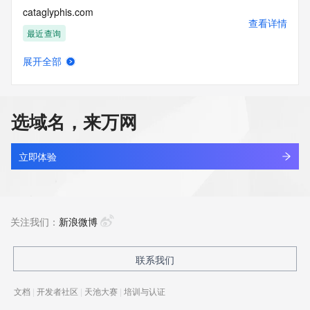
cataglyphis.com
查看详情
最近查询
展开全部
catail.xin
查看详情
最近查询
选域名，来万网
catakordeals.shop
查看详情
新注册
立即体验
catakorss.shop
查看详情
最近查询
关注我们：
新浪微博
catalystads.top
联系我们
查看详情
新注册
文档
|
开发者社区
|
天池大赛
|
培训与认证