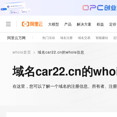
大模型
产品
解决方案
权益
定价
阿里云万网
热门活动
域名注册
域名交易
智能建站
定
大模型
产品
解决方案
权益
定价
云市场
伙伴
服务
了解阿里云
精选产品
精选解决方案
普惠上云
产品定价
精选商城
成为销售伙伴
售前咨询
为什么选择阿里云
千问AI平台
whois首页
>
域名car22.cn的whois信息
了解云产品的定价详情
大模型服务平台百炼
千问办公，解锁你的工作
普惠上云 官方力荐
分销伙伴
在线服务
网站建设
什么是云计算
大
大模型服务与应用平台
企业级Agent产品，直接
云服务器38元/年起，超
域名car22.cn的wh
咨询伙伴
多端小程序
技术领先
云上成本管理
售后服务
轻量应用服务器
Agency Agents：拥
官方推荐返现计划
大模型
精选产品
精选解决方案
Salesforce 国际版订阅
稳定可靠
管理和优化成本
推荐新用户得奖励，单订单
销售伙伴合作计划
自助服务
友盟天域
安全合规
人工智能与机器学习
AI
文本生成
在这里，您可以了解一个域名的注册信息、所有者、注册
云数据库 RDS
HappyHorse 打造一
云工开物
无影生态合作计划
在线服务
观测云
分析师报告
高校专属算力普惠，学生认
计算
互联网应用开发
Qwen3.8-Max
HOT
Salesforce On Alibaba C
工单服务
智能体时代全能旗舰模型
Tuya 物联网平台阿里云
研究报告与白皮书
人工智能平台 PAI
快速拥有专属 OpenClaw
大模
Consulting Partner 合
大数据
容器
免费试用
短信专区
一站式AI开发、训练和推
蓝凌 OA
Qwen3.7-Plus
AI 大模型销售与服务生
现代化应用