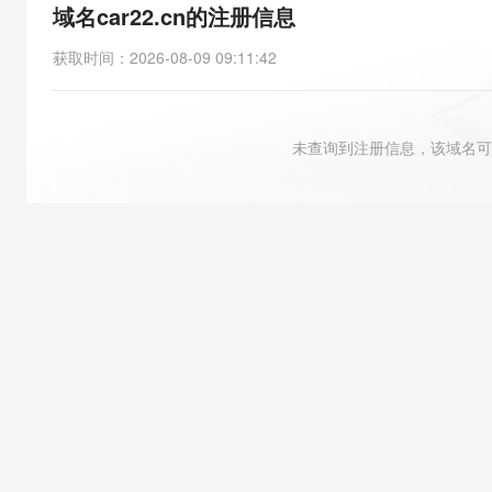
存储
天池大赛
能看、能想、能动手的多模
域名car22.cn的注册信息
云解析DNS
解决方案免费试用 新老
电子合同
最高领取价值200元试用
安全
网络与CDN
AI 算法大赛
Qwen3-VL-Plus
获取时间
：
2026-08-09 09:11:42
畅捷通
大数据开发治理平台 Data
AI 产品 免费试用
网络
安全
云开发大赛
Tableau 订阅
1亿+ 大模型 tokens 和 
可观测
入门学习赛
中间件
AI空中课堂在线直播课
未查询到注册信息，该域名可
云防火墙
140+云产品 免费试用
大模型服务
上云与迁云
云原生的云上边界网络安全
产品新客免费试用，最长1
数据库
生态解决方案
千问AI平台-Token Plan
企业出海
大模型ACA认证体验
大数据计算
助力企业全员 AI 认知与能
行业生态解决方案
政企业务
媒体服务
千问AI平台-模型体验
开发者生态解决方案
在线体验全尺寸、多种模态
企业服务与云通信
AI 开发和 AI 应用解决
Happy 系列大模型
域名与网站
终端用户计算
Serverless
大模型解决方案
开发工具