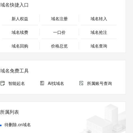
安全
畅自然，细节丰富
高表现力语音合成大模型，语音克隆听感自然
我要投诉
PolarDB
域名快捷入口
上云场景组合购
Milvus 弹性伸缩功能新增节
伴
漫剧创作，剧本、分镜、视频高效生成
100%兼容MySQL、PostgreSQL，兼容Oracle，支持集中和分布式
覆盖90%+业务场景，专享组合折扣价
点支持范围
2V
VPN
Fun-ASR
新人权益
域名注册
域名转入
文戏情感细腻自然，动作戏激烈拳拳到肉，实现更强表演能力
支持中英文自由切换，具备更强的噪声鲁棒性
ernetes 版 ACK
云聚AI 严选权益
AI 原生数据库服务发布
SSL 证书
，一键激活高效办公新体验
理容器应用的 K8s 服务
精选AI产品，从模型到应用全链提效
Agent 数据网关
域名续费
一口价
域名抢注
堡垒机
AI 用量加速计划
云原生数据库 PolarDB
应用
域名回购
价格总览
防火墙
域名查询
、识别商机，让客服更高效、服务更出色。
新老同享，达量后返
Agentic Database 发布
千问办公
主机安全
NEW
的智能体编程平台
一站式AI生产力平台
域名免费工具
AI 应用及服务市场
伶鹊
企业级人与Agent协作平台，接入和调度多个数字员工
智能客服平台，对话机器人、对话分析、智能外呼
智能起名
AI找域名
所属账号查询
AI 应用
大模型服务平台百炼 - 全妙
大模型
应用创作平台
多模态内容创作工具，已接入 DeepSeek
自然语言处理
所属列表
数据标注
待删除.cn域名
机器学习