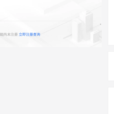
态智能体模型
旗舰 MoE 大模型，百万上下文与顶尖推理能力
图生视频，流
同享
万小智 AI 建站低至 15元/月
Qoder CN
AI 短剧/漫剧
云原生数据库 
快递物流查询
WordPress
成为服务伙
高校合作
点，立即开启云上创新
覆盖公网/内网、递归/权威、移动APP等全场景解析服务
送.CN域名，送备案服务码
基于千问大模型等，支持代码智能生成、研发智能问答
AI助力短剧
GLM-5.2
Wan2.7-T
Ubuntu
服务生态伙伴
视觉 Coding、空间感知、多模态思考等全面升级
1M上下文，专为长程任务能力而生
云工开物
企业应用
Works
Night Plan 支持 Qwen 3.8-Max
云原生大数据计算服务 MaxCompute
AI 办公
容器服务 Kub
NEW
Red Hat
30+ 款产品免费体验
Data Agent 驱动的一站式 Data+AI 开发治理平台
夜间 5 折，Qwen/Meoo/TokenPlan 客户专享
面向分析的企业级SaaS模式云数据仓库
AI智能应用
提供一站式管
科研合作
ERP
堂（旗舰版）
SUSE
能尚未注册
立即注册查询
智能客服
AI 应用构建
大模型原生
CRM
防护产品
2个月
自动承接线索
建站小程序
Qoder
大模型服务平台百炼-应用模版
OA 办公系统
HOT
NEW
面向真实软件
个人版上线、团队版降价；千问3.8-Max首发发尝鲜
丰富多元化的应用模版和解决方案
力提升
财税管理
模板建站
万有无界
大模型服务平台百炼-智能体
400电话
定制建站
的模型效果
灵活可视化地构建企业级 Agent
方案
广告营销
模板小程序
秒悟
人工智能平台 PAI
定制小程序
云端极速 AI 
新一代 AI 视频生成模型，深度适配广告营销等场景
AI Native 的算法工程平台，一站式完成建模、训练、推理服务部署
APP 开发
建站系统