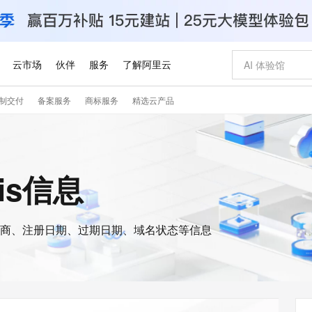
云市场
伙伴
服务
了解阿里云
制交付
备案服务
商标服务
精选云产品
AI 特惠
数据与 API
成为产品伙伴
企业增值服务
最佳实践
价格计算器
AI 场景体
基础软件
产品伙伴合
阿里云认证
市场活动
配置报价
大模型
自助选配和估算价格
新方式
睿译宝，AI翻译排版一步到位
智启 AI 普惠权益
产品生态集成认证中心
企业支持计划
云上春晚
域名与网站
千问官方 MaaS 平台，为开发者和 Agent 而生，新用户赠送 1 亿 + tokens 额度
Qwen Aud
AI Coding
阿里云Maa
2026 阿里云
云服务器 E
为企业打
数据集
Windows
大模型认证
模型
NEW
NEW
交付可用成果
值低价云产品抢先购
上传文档即自动完成翻译和格式还原
至高享 1亿+免费 tokens，加速 Al 应用落地
提供智能易用的域名与建站服务
智能编程，一键
安全可靠、
ois信息
产品生态伙伴
专家技术服务
云上奥运之旅
弹性计算合作
阿里云中企出
手机三要素
宝塔 Linux
全部认证
价格优势
有专属领域专家
GLM-5.2：长任务时代开源旗舰模型
阿里云 OPC 创新助力计划
千问大模型
即刻拥有 DeepS
AI 电商营销
对象存储 O
大模型
产品生态伙伴工作台
企业增值服务台
云栖战略参考
云存储合作计
云栖大会
身份实名认证
CentOS
训练营
推动算力普惠，释放技术红利
最高返9万
多领域专家智能体,一键组建 AI 虚拟交付团队
快速构建应用程序和网站，即刻迈出上云第一步
至高百万元 Token 补贴，加速一人公司成长
多元化、高性能、安全可靠的大模型服务
真正可用的 1M 上下文,一次完成代码全链路开发
轻松解锁专属 Dee
从图文生成到
云上的中国
数据库合作计
活动全景
短信
Docker
图片和
商、注册日期、过期日期、域名状态等信息
站式影视创作平台
Hermes Agent，打造自进化智能体
Token Plan 模型订阅计划
数字证书管理服务（原SSL证书）
5 分钟轻松部署
AI 广告创作
无影云电脑
企业成长
NEW
信息公告
看见新力量
云网络合作计
OCR 文字识别
JAVA
证享300元代金券
可视化编排打通从文字构思到成片全链路闭环
全托管，含MySQL、PostgreSQL、SQL Server、MariaDB多引擎
自主进化，持久记忆，越用越聪明
Qwen3.8-Max 首发尝鲜，限时加量 10 倍，夜间低至2折
实现全站HTTPS，呈现可信的WEB访问
图文、视频一
随时随地安
Kimi-K3
HappyHors
NEW
魔搭 Mode
loud
服务实践
官网公告
Kimi 最新旗舰模型，长程编程与推理利器
让文字生成流
金融模力时刻
Salesforce O
版
发票查验
全能环境
Claude Code + GStack 打造工程团队
千问办公，限时限量积分加倍
Qoder
低代码高效构
AI 建站
短信服务
型
NEW
作计划
计划
创新中心
魔搭 ModelSc
健康状态
理服务
让AI从“聊天伙伴”进化为能干活的“数字员工”
安装技能 GStack，拥有专属 AI 工程团队
你的AI工作搭子，覆盖日常办公高频场景
面向真实软件的智能体编程平台
0 代码专业建
客户案例
天气预报查询
操作系统
Deepseek-v4-pro
HappyHors
态合作计划