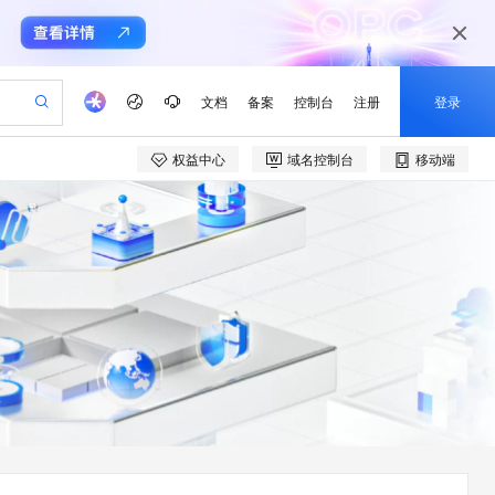
文档
备案
控制台
注册
登录
权益中心
域名控制台
移动端
验
作计划
器
AI 活动
专业服务
服务伙伴合作计划
开发者社区
加入我们
产品动态
服务平台百炼
阿里云 OPC 创新助力计划
一站式生成采购清单，支持单品或批量购买
io：打造专属 AI 语音助手
S产品伙伴计划（繁花）
峰会
CS
造的大模型服务与应用开发平台
一句话生成原生可编辑精美 PPT 文稿
AI 生产力先锋
Al MaaS 服务伙伴赋能合作
域名
博文
Careers
至高可申请百万元
Qwen3.8-Max 模型上线
开启高性价比 AI 编程新体验
弹性可伸缩的云计算服务
Qwen-Audio-3.0-Realtime 端到端实时语音角色扮演
输入一句话想法, 轻松生成专业的 PPT
先锋实践拓展 AI 生产力的边界
Token 补贴，五大权
计划
海大会
伙伴信用分合作计划
商标
问答
社会招聘
益加速 OPC 成功
eek-V4-Pro
SS
一键部署幻兽帕鲁游戏服务器
飞天发布时刻
HOT
Open Search 向量检索版支
划
备案
电子书
校园招聘
pSeek-V4-Pro
视频创作，一键激活电商全链路生产力
稳定、安全、高性价比、高性能的云存储服务
一键购买专属联机服务器，轻松开启游戏
所见，即是所愿
持视频检索 Pipeline 功能
更多支持
划
公司注册
镜像站
视频生成
语音识别与合成
专属 QwenPaw
漫剧工坊：一站式动画创作平台
AI 实训营
HOT
应用身份服务 (IDaaS)
合作伙伴培训与认证
划
上云迁移
站生成，高效打造优质广告素材
全接入的云上超级电脑
从聊天伙伴进化为能主动干活的本地数字员工
快速生产连贯的高质量长漫剧
从基础到进阶，Agent 创客手把手教你
OpenClaw 管理能力上线
e-1.1-T2V
Qwen3-TTS-Flash
lScope
我要反馈
查询合作伙伴
畅细腻的高质量视频
离线语音合成大模型，多语言方言自适应，低延迟高稳定
n Alibaba Cloud ISV 合作
代维服务
建企业门户网站
10 分钟搭建微信、支付宝小程序
MaxCompute MaxFrame 提
创新加速
ope
登录合作伙伴管理后台
我要建议
站，无忧落地极速上线
以可视化方式快速构建移动和 PC 门户网站
国内短信简单易用，安全可靠，秒级触达，全球覆盖200+国家和地区。
高效部署网站，快速应用到小程序
供自动弹性内存功能
e-1.1-I2V
Cosyvoice-V3-Flash