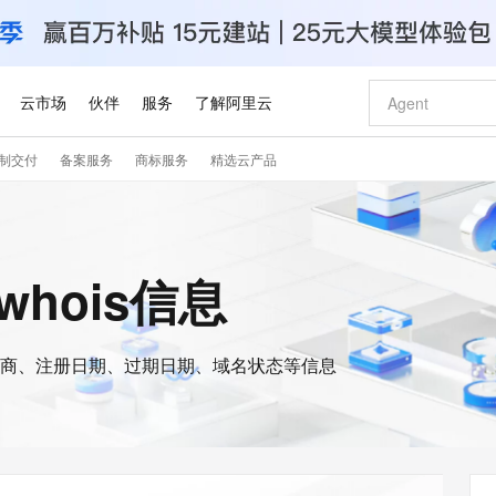
云市场
伙伴
服务
了解阿里云
制交付
备案服务
商标服务
精选云产品
AI 特惠
数据与 API
成为产品伙伴
企业增值服务
最佳实践
价格计算器
AI 场景体
基础软件
产品伙伴合
阿里云认证
市场活动
配置报价
大模型
自助选配和估算价格
步到位
智启 AI 普惠权益
产品生态集成认证中心
企业支持计划
云上春晚
域名与网站
Qwen Audio：打造专属 AI 语音助手
千问官方 MaaS 平台，为开发者和 Agent 而生，新用户赠送 1 亿 + tokens 额度
一句话生成原生
AI Coding
阿里云Maa
2026 阿里云
云服务器 E
为企业打
数据集
Windows
大模型认证
模型
NEW
NEW
格式还原
值低价云产品抢先购
至高享 1亿+免费 tokens，加速 Al 应用落地
提供智能易用的域名与建站服务
Qwen-Audio-3.0-Realtime 端到端实时语音角色扮演
输入一句话想法,
智能编程，一键
安全可靠、
的whois信息
产品生态伙伴
专家技术服务
云上奥运之旅
弹性计算合作
阿里云中企出
手机三要素
宝塔 Linux
全部认证
价格优势
开源旗舰模型
即刻拥有 DeepSeek-V4-Pro
阿里云 OPC 创新助力计划
千问大模型
一键部署幻兽
AI 电商营销
对象存储 O
大模型
产品生态伙伴工作台
企业增值服务台
云栖战略参考
云存储合作计
云栖大会
身份实名认证
CentOS
训练营
推动算力普惠，释放技术红利
最高返9万
真正可用的 1M 上下文,一次完成代码全链路开发
快速构建应用程序和网站，即刻迈出上云第一步
轻松解锁专属 DeepSeek-V4-Pro
至高百万元 Token 补贴，加速一人公司成长
多元化、高性能、安全可靠的大模型服务
一键购买专属
从图文生成到
云上的中国
数据库合作计
活动全景
短信
Docker
图片和
商、注册日期、过期日期、域名状态等信息
自进化智能体
5 分钟轻松部署专属 QwenPaw
Token Plan 模型订阅计划
数字证书管理服务（原SSL证书）
高效搭建 AI
AI 广告创作
无影云电脑
企业成长
NEW
HOT
信息公告
看见新力量
云网络合作计
OCR 文字识别
JAVA
越聪明
证享300元代金券
全托管，含MySQL、PostgreSQL、SQL Server、MariaDB多引擎
Qwen3.8-Max 首发尝鲜，限时加量 10 倍，夜间低至2折
实现全站HTTPS，呈现可信的WEB访问
从聊天伙伴进化为能主动干活的本地数字员工
图文、视频一
随时随地安
Kimi-K3
HappyHors
NEW
魔搭 Mode
loud
服务实践
官网公告
Kimi 最新旗舰模型，长程编程与推理利器
让文字生成流
金融模力时刻
Salesforce O
版
发票查验
全能环境
Claude Code + GStack 打造工程团队
千问办公，限时限量积分加倍
Qoder
低代码高效构
AI 建站
短信服务
型
NEW
作计划
计划
创新中心
魔搭 ModelSc
健康状态
理服务
让AI从“聊天伙伴”进化为能干活的“数字员工”
安装技能 GStack，拥有专属 AI 工程团队
你的AI工作搭子，覆盖日常办公高频场景
面向真实软件的智能体编程平台
0 代码专业建
客户案例
天气预报查询
操作系统
Deepseek-v4-pro
HappyHors
态合作计划