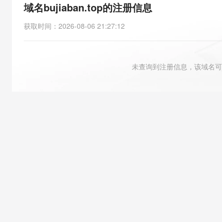
存储
天池大赛
能看、能想、能动手的多模
域名bujiaban.top的注册信息
云解析DNS
解决方案免费试用 新老
电子合同
最高领取价值200元试用
安全
网络与CDN
AI 算法大赛
Qwen3-VL-Plus
获取时间
：
2026-08-06 21:27:12
畅捷通
大数据开发治理平台 Data
AI 产品 免费试用
网络
安全
云开发大赛
Tableau 订阅
1亿+ 大模型 tokens 和 
可观测
入门学习赛
中间件
AI空中课堂在线直播课
未查询到注册信息，该域名可
云防火墙
140+云产品 免费试用
大模型服务
上云与迁云
云原生的云上边界网络安全
产品新客免费试用，最长1
数据库
生态解决方案
千问AI平台-Token Plan
企业出海
大模型ACA认证体验
大数据计算
助力企业全员 AI 认知与能
行业生态解决方案
政企业务
媒体服务
千问AI平台-模型体验
开发者生态解决方案
在线体验全尺寸、多种模态
企业服务与云通信
AI 开发和 AI 应用解决
Happy 系列大模型
域名与网站
终端用户计算
Serverless
大模型解决方案
开发工具