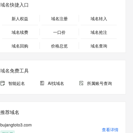
安全
畅自然，细节丰富
高表现力语音合成大模型，语音克隆听感自然
我要投诉
PolarDB
域名快捷入口
上云场景组合购
Milvus 弹性伸缩功能新增节
伴
漫剧创作，剧本、分镜、视频高效生成
100%兼容MySQL、PostgreSQL，兼容Oracle，支持集中和分布式
覆盖90%+业务场景，专享组合折扣价
点支持范围
2V
VPN
Fun-ASR
新人权益
域名注册
域名转入
文戏情感细腻自然，动作戏激烈拳拳到肉，实现更强表演能力
支持中英文自由切换，具备更强的噪声鲁棒性
ernetes 版 ACK
云聚AI 严选权益
AI 原生数据库服务发布
SSL 证书
，一键激活高效办公新体验
理容器应用的 K8s 服务
精选AI产品，从模型到应用全链提效
Agent 数据网关
域名续费
一口价
域名抢注
堡垒机
AI 用量加速计划
云原生数据库 PolarDB
应用
域名回购
价格总览
防火墙
域名查询
、识别商机，让客服更高效、服务更出色。
新老同享，达量后返
Agentic Database 发布
千问办公
主机安全
NEW
的智能体编程平台
一站式AI生产力平台
域名免费工具
AI 应用及服务市场
伶鹊
企业级人与Agent协作平台，接入和调度多个数字员工
智能客服平台，对话机器人、对话分析、智能外呼
智能起名
AI找域名
所属账号查询
AI 应用
大模型服务平台百炼 - 全妙
大模型
应用创作平台
多模态内容创作工具，已接入 DeepSeek
自然语言处理
推荐域名
数据标注
bujangtoto3.com
机器学习
查看详情