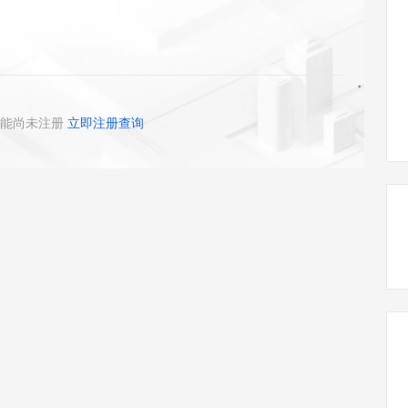
态智能体模型
旗舰 MoE 大模型，百万上下文与顶尖推理能力
图生视频，流
同享
万小智 AI 建站低至 15元/月
Qoder CN
AI 短剧/漫剧
云原生数据库 
快递物流查询
WordPress
成为服务伙
高校合作
点，立即开启云上创新
覆盖公网/内网、递归/权威、移动APP等全场景解析服务
送.CN域名，送备案服务码
基于千问大模型等，支持代码智能生成、研发智能问答
AI助力短剧
GLM-5.2
Wan2.7-T
Ubuntu
服务生态伙伴
视觉 Coding、空间感知、多模态思考等全面升级
1M上下文，专为长程任务能力而生
云工开物
企业应用
Works
Night Plan 支持 Qwen 3.8-Max
云原生大数据计算服务 MaxCompute
AI 办公
容器服务 Kub
NEW
Red Hat
30+ 款产品免费体验
Data Agent 驱动的一站式 Data+AI 开发治理平台
夜间 5 折，Qwen/Meoo/TokenPlan 客户专享
面向分析的企业级SaaS模式云数据仓库
AI智能应用
提供一站式管
科研合作
ERP
堂（旗舰版）
SUSE
能尚未注册
立即注册查询
智能客服
AI 应用构建
大模型原生
CRM
防护产品
2个月
自动承接线索
建站小程序
Qoder
大模型服务平台百炼-应用模版
OA 办公系统
HOT
NEW
面向真实软件
个人版上线、团队版降价；千问3.8-Max首发发尝鲜
丰富多元化的应用模版和解决方案
力提升
财税管理
模板建站
万有无界
大模型服务平台百炼-智能体
400电话
定制建站
的模型效果
灵活可视化地构建企业级 Agent
方案
广告营销
模板小程序
秒悟
人工智能平台 PAI
定制小程序
云端极速 AI 
新一代 AI 视频生成模型，深度适配广告营销等场景
AI Native 的算法工程平台，一站式完成建模、训练、推理服务部署
APP 开发
建站系统