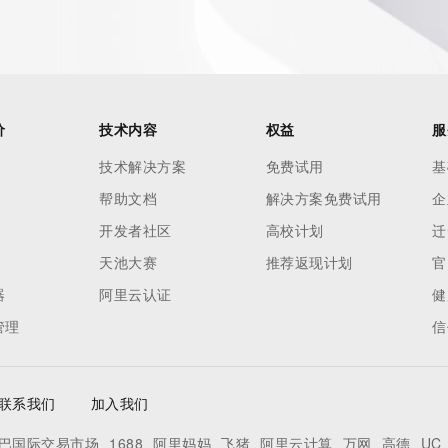
价
技术内容
权益
服
技术解决方案
免费试用
基
帮助文档
解决方案免费试用
企
开发者社区
高校计划
迁
天池大赛
推荐返现计划
官
器
阿里云认证
健
管理
信
联系我们
加入我们
巴国际交易市场
1688
阿里妈妈
飞猪
阿里云计算
万网
高德
UC