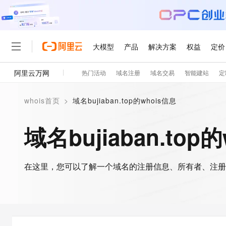
大模型
产品
解决方案
权益
定价
阿里云万网
热门活动
域名注册
域名交易
智能建站
定
大模型
产品
解决方案
权益
定价
云市场
伙伴
服务
了解阿里云
精选产品
精选解决方案
普惠上云
产品定价
精选商城
成为销售伙伴
售前咨询
为什么选择阿里云
千问AI平台
whois首页
>
域名bujiaban.top的whois信息
了解云产品的定价详情
大模型服务平台百炼
睿译宝，AI翻译排版一
普惠上云 官方力荐
分销伙伴
在线服务
网站建设
什么是云计算
大
大模型服务与应用平台
上传文档即自动完成翻译和
云服务器38元/年起，超
域名bujiaban.top
咨询伙伴
多端小程序
技术领先
云上成本管理
售后服务
轻量应用服务器
GLM-5.2：长任务时代
官方推荐返现计划
大模型
精选产品
精选解决方案
Salesforce 国际版订阅
稳定可靠
管理和优化成本
推荐新用户得奖励，单订单
销售伙伴合作计划
自助服务
友盟天域
安全合规
人工智能与机器学习
AI
文本生成
在这里，您可以了解一个域名的注册信息、所有者、注册
云数据库 RDS
Hermes Agent，打造
云工开物
无影生态合作计划
在线服务
观测云
分析师报告
自主进化，持久记忆，越用
高校专属算力普惠，学生认
计算
互联网应用开发
Qwen3.8-Max
HOT
Salesforce On Alibaba C
工单服务
智能体时代全能旗舰模型
Tuya 物联网平台阿里云
研究报告与白皮书
人工智能平台 PAI
快速拥有专属 OpenClaw
大模
Consulting Partner 合
大数据
容器
免费试用
短信专区
一站式AI开发、训练和推
蓝凌 OA
Qwen3.7-Plus
AI 大模型销售与服务生
现代化应用