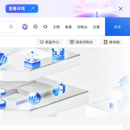
文档
备案
控制台
注册
登录
权益中心
域名控制台
移动端
验
作计划
器
AI 活动
专业服务
服务伙伴合作计划
开发者社区
加入我们
产品动态
服务平台百炼
阿里云 OPC 创新助力计划
一站式生成采购清单，支持单品或批量购买
可编辑精美 PPT 文稿
S产品伙伴计划（繁花）
峰会
CS
造的大模型服务与应用开发平台
Agency Agents：拥有专属领域专家
AI 生产力先锋
Al MaaS 服务伙伴赋能合作
域名
博文
Careers
至高可申请百万元
Qwen3.8-Max 模型上线
 轻松生成专业的 PPT
开启高性价比 AI 编程新体验
弹性可伸缩的云计算服务
先锋实践拓展 AI 生产力的边界
多领域专家智能体,一键组建 AI 虚拟交付团队
Token 补贴，五大权
计划
海大会
伙伴信用分合作计划
商标
问答
社会招聘
益加速 OPC 成功
帕鲁游戏服务器
SS
HappyHorse 打造一站式影视创作平台
飞天发布时刻
HOT
Open Search 向量检索版支
划
备案
电子书
校园招聘
联机服务器，轻松开启游戏
视频创作，一键激活电商全链路生产力
稳定、安全、高性价比、高性能的云存储服务
所见，即是所愿
持视频检索 Pipeline 功能
可视化编排打通从文字构思到成片全链路闭环
更多支持
划
公司注册
镜像站
视频生成
语音识别与合成
 智能体与工作流应用
漫剧工坊：一站式动画创作平台
AI 实训营
应用身份服务 (IDaaS)
合作伙伴培训与认证
划
上云迁移
站生成，高效打造优质广告素材
全接入的云上超级电脑
通过阿里云百炼高效搭建AI应用,助力高效开发
快速生产连贯的高质量长漫剧
从基础到进阶，Agent 创客手把手教你
OpenClaw 管理能力上线
e-1.1-T2V
Qwen3-TTS-Flash
lScope
我要反馈
查询合作伙伴
畅细腻的高质量视频
离线语音合成大模型，多语言方言自适应，低延迟高稳定
n Alibaba Cloud ISV 合作
代维服务
建企业门户网站
10 分钟搭建微信、支付宝小程序
MaxCompute MaxFrame 提
创新加速
ope
登录合作伙伴管理后台
我要建议
站，无忧落地极速上线
以可视化方式快速构建移动和 PC 门户网站
国内短信简单易用，安全可靠，秒级触达，全球覆盖200+国家和地区。
高效部署网站，快速应用到小程序
供自动弹性内存功能
e-1.1-I2V
Cosyvoice-V3-Flash