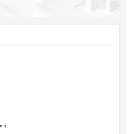
AI 应用
10分钟微调：让0.6B模型媲美235B模
多模态数据信
型
依托云原生高可用架构,实现Dify私有化部署
用1%尺寸在特定领域达到大模型90%以上效果
一个 AI 助手
超强辅助，Bol
即刻拥有 DeepSeek-R1 满血版
在企业官网、通讯软件中为客户提供 AI 客服
多种方案随心选，轻松解锁专属 DeepSeek
com