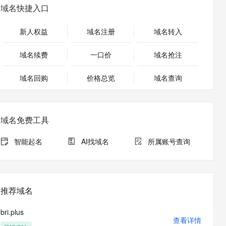
安全
畅自然，细节丰富
高表现力语音合成大模型，语音克隆听感自然
我要投诉
PolarDB
域名快捷入口
上云场景组合购
伴
Qoder CN V1.7.0 发布
漫剧创作，剧本、分镜、视频高效生成
100%兼容MySQL、PostgreSQL，兼容Oracle，支持集中和分布式
覆盖90%+业务场景，专享组合折扣价
2V
VPN
Fun-ASR
新人权益
域名注册
域名转入
文戏情感细腻自然，动作戏激烈拳拳到肉，实现更强表演能力
支持中英文自由切换，具备更强的噪声鲁棒性
ernetes 版 ACK
云聚AI 严选权益
云安全中心 AI BAS 智能自动
SSL 证书
，一键激活高效办公新体验
理容器应用的 K8s 服务
精选AI产品，从模型到应用全链提效
化模拟渗透攻击产品发布
域名续费
一口价
域名抢注
堡垒机
AI 用量加速计划
DataWorks ChatBI 会话支持
应用
域名回购
价格总览
防火墙
域名查询
、识别商机，让客服更高效、服务更出色。
新老同享，达量后返
上传临时文件分析
千问办公
主机安全
NEW
的智能体编程平台
一站式AI生产力平台
域名免费工具
AI 应用及服务市场
伶鹊
企业级人与Agent协作平台，接入和调度多个数字员工
智能客服平台，对话机器人、对话分析、智能外呼
智能起名
AI找域名
所属账号查询
AI 应用
大模型服务平台百炼 - 全妙
大模型
应用创作平台
多模态内容创作工具，已接入 DeepSeek
自然语言处理
推荐域名
数据标注
bri.plus
机器学习
查看详情