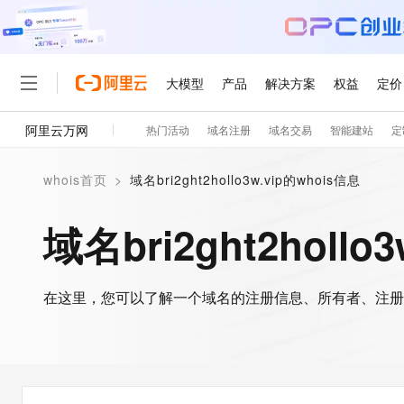
大模型
产品
解决方案
权益
定价
阿里云万网
热门活动
域名注册
域名交易
智能建站
定
大模型
产品
解决方案
权益
定价
云市场
伙伴
服务
了解阿里云
精选产品
精选解决方案
普惠上云
产品定价
精选商城
成为销售伙伴
售前咨询
为什么选择阿里云
千问AI平台
whois首页
>
域名bri2ght2hollo3w.vip的whois信息
了解云产品的定价详情
大模型服务平台百炼
睿译宝，AI翻译排版一
普惠上云 官方力荐
分销伙伴
在线服务
网站建设
什么是云计算
大
大模型服务与应用平台
上传文档即自动完成翻译和
云服务器38元/年起，超
域名bri2ght2hollo
咨询伙伴
多端小程序
技术领先
云上成本管理
售后服务
轻量应用服务器
GLM-5.2：长任务时代
官方推荐返现计划
大模型
精选产品
精选解决方案
Salesforce 国际版订阅
稳定可靠
管理和优化成本
推荐新用户得奖励，单订单
销售伙伴合作计划
自助服务
友盟天域
安全合规
人工智能与机器学习
AI
文本生成
在这里，您可以了解一个域名的注册信息、所有者、注册
云数据库 RDS
Hermes Agent，打造
云工开物
无影生态合作计划
在线服务
观测云
分析师报告
自主进化，持久记忆，越用
高校专属算力普惠，学生认
计算
互联网应用开发
Qwen3.8-Max
HOT
Salesforce On Alibaba C
工单服务
智能体时代全能旗舰模型
Tuya 物联网平台阿里云
研究报告与白皮书
人工智能平台 PAI
快速拥有专属 OpenClaw
大模
Consulting Partner 合
大数据
容器
免费试用
短信专区
一站式AI开发、训练和推
蓝凌 OA
Qwen3.7-Plus
AI 大模型销售与服务生
现代化应用