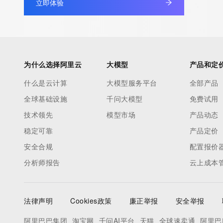
立即体验
to contact the Registrant, Admin, or Tech contact of the quer
Registry Admin ID:
Admin Name:
Admin Organization:
Admin Street:
为什么选择阿里云
大模型
产品和定
Admin Street:
什么是云计算
大模型服务平台
全部产品
Admin Street:
全球基础设施
千问大模型
免费试用
Admin City:
Admin State/Province:
技术领先
模型市场
产品动态
Admin Postal Code:
稳定可靠
产品定价
Admin Country:
安全合规
配置报价
Admin Phone:
分析师报告
云上成本
Admin Phone Ext:
Admin Fax:
Admin Fax Ext:
法律声明
Cookies政策
廉正举报
安全举报
Admin Email:
Registry Tech ID:
阿里巴巴集团
淘宝网
千问AI平台
天猫
全球速卖通
阿里巴