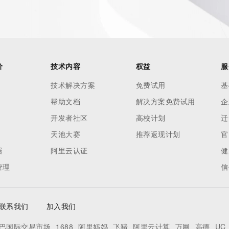
ied domain name.
价
技术内容
权益
服
技术解决方案
免费试用
基
帮助文档
解决方案免费试用
企
开发者社区
高校计划
迁
天池大赛
推荐返现计划
官
器
阿里云认证
健
管理
信
联系我们
加入我们
巴国际交易市场
1688
阿里妈妈
飞猪
阿里云计算
万网
高德
UC