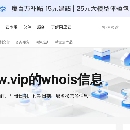
云市场
伙伴
服务
了解阿里云
制交付
备案服务
商标服务
精选云产品
AI 特惠
数据与 API
成为产品伙伴
企业增值服务
最佳实践
价格计算器
AI 场景体
基础软件
产品伙伴合
阿里云认证
市场活动
配置报价
大模型
自助选配和估算价格
步到位
智启 AI 普惠权益
产品生态集成认证中心
企业支持计划
云上春晚
域名与网站
Qwen Audio：打造专属 AI 语音助手
千问官方 MaaS 平台，为开发者和 Agent 而生，新用户赠送 1 亿 + tokens 额度
一句话生成原生
AI Coding
阿里云Maa
2026 阿里云
云服务器 E
为企业打
数据集
Windows
大模型认证
模型
NEW
NEW
格式还原
值低价云产品抢先购
至高享 1亿+免费 tokens，加速 Al 应用落地
提供智能易用的域名与建站服务
Qwen-Audio-3.0-Realtime 端到端实时语音角色扮演
输入一句话想法,
智能编程，一键
安全可靠、
3w.vip的whois信息
产品生态伙伴
专家技术服务
云上奥运之旅
弹性计算合作
阿里云中企出
手机三要素
宝塔 Linux
全部认证
价格优势
开源旗舰模型
即刻拥有 DeepSeek-V4-Pro
阿里云 OPC 创新助力计划
千问大模型
一键部署幻兽
AI 电商营销
对象存储 O
大模型
产品生态伙伴工作台
企业增值服务台
云栖战略参考
云存储合作计
云栖大会
身份实名认证
CentOS
训练营
推动算力普惠，释放技术红利
最高返9万
真正可用的 1M 上下文,一次完成代码全链路开发
快速构建应用程序和网站，即刻迈出上云第一步
轻松解锁专属 DeepSeek-V4-Pro
至高百万元 Token 补贴，加速一人公司成长
多元化、高性能、安全可靠的大模型服务
一键购买专属
从图文生成到
云上的中国
数据库合作计
活动全景
短信
Docker
图片和
商、注册日期、过期日期、域名状态等信息
自进化智能体
5 分钟轻松部署专属 QwenPaw
Token Plan 模型订阅计划
数字证书管理服务（原SSL证书）
高效搭建 AI
AI 广告创作
无影云电脑
企业成长
NEW
HOT
信息公告
看见新力量
云网络合作计
OCR 文字识别
JAVA
越聪明
证享300元代金券
全托管，含MySQL、PostgreSQL、SQL Server、MariaDB多引擎
Qwen3.8-Max 首发尝鲜，限时加量 10 倍，夜间低至2折
实现全站HTTPS，呈现可信的WEB访问
从聊天伙伴进化为能主动干活的本地数字员工
图文、视频一
随时随地安
Kimi-K3
HappyHors
NEW
魔搭 Mode
loud
服务实践
官网公告
Kimi 最新旗舰模型，长程编程与推理利器
让文字生成流
金融模力时刻
Salesforce O
版
发票查验
全能环境
Claude Code + GStack 打造工程团队
千问办公，限时限量积分加倍
Qoder
低代码高效构
AI 建站
短信服务
型
NEW
作计划
计划
创新中心
魔搭 ModelSc
健康状态
理服务
让AI从“聊天伙伴”进化为能干活的“数字员工”
安装技能 GStack，拥有专属 AI 工程团队
你的AI工作搭子，覆盖日常办公高频场景
面向真实软件的智能体编程平台
0 代码专业建
客户案例
天气预报查询
操作系统
Deepseek-v4-pro
HappyHors
态合作计划