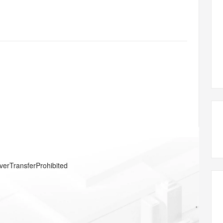
态智能体模型
旗舰 MoE 大模型，百万上下文与顶尖推理能力
图生视频，流
同享
万小智 AI 建站低至 15元/月
Qoder CN
AI 短剧/漫剧
云原生数据库 
快递物流查询
WordPress
成为服务伙
高校合作
点，立即开启云上创新
覆盖公网/内网、递归/权威、移动APP等全场景解析服务
送.CN域名，送备案服务码
基于千问大模型等，支持代码智能生成、研发智能问答
AI助力短剧
GLM-5.2
Wan2.7-T
Ubuntu
服务生态伙伴
视觉 Coding、空间感知、多模态思考等全面升级
1M上下文，专为长程任务能力而生
云工开物
企业应用
Works
Night Plan 支持 Qwen 3.8-Max
云原生大数据计算服务 MaxCompute
AI 办公
容器服务 Kub
NEW
Red Hat
30+ 款产品免费体验
Data Agent 驱动的一站式 Data+AI 开发治理平台
夜间 5 折，Qwen/Meoo/TokenPlan 客户专享
面向分析的企业级SaaS模式云数据仓库
AI智能应用
提供一站式管
科研合作
ERP
堂（旗舰版）
SUSE
智能客服
AI 应用构建
大模型原生
CRM
防护产品
2个月
自动承接线索
建站小程序
Qoder
大模型服务平台百炼-应用模版
OA 办公系统
HOT
NEW
面向真实软件
个人版上线、团队版降价；千问3.8-Max首发发尝鲜
丰富多元化的应用模版和解决方案
力提升
财税管理
模板建站
万有无界
大模型服务平台百炼-智能体
400电话
定制建站
的模型效果
灵活可视化地构建企业级 Agent
方案
广告营销
模板小程序
秒悟
人工智能平台 PAI
verTransferProhibited
定制小程序
云端极速 AI 
新一代 AI 视频生成模型，深度适配广告营销等场景
AI Native 的算法工程平台，一站式完成建模、训练、推理服务部署
APP 开发
建站系统