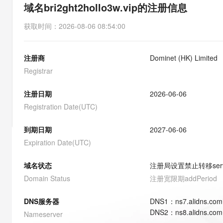
存储
天池大赛
能看、能想、能动手的多模
域名bri2ght2hollo3w.vip的注册信息
云解析DNS
解决方案免费试用 新老
电子合同
最高领取价值200元试用
安全
网络与CDN
AI 算法大赛
Qwen3-VL-Plus
获取时间
：
2026-08-06 08:54:00
畅捷通
大数据开发治理平台 Data
AI 产品 免费试用
网络
安全
云开发大赛
Tableau 订阅
1亿+ 大模型 tokens 和 
注册商
Dominet (HK) Limited
可观测
入门学习赛
中间件
AI空中课堂在线直播课
云防火墙
140+云产品 免费试用
Registrar
大模型服务
上云与迁云
云原生的云上边界网络安全
产品新客免费试用，最长1
数据库
生态解决方案
注册日期
2026-06-06
千问AI平台-Token Plan
企业出海
大模型ACA认证体验
大数据计算
Registration Date(UTC)
助力企业全员 AI 认知与能
行业生态解决方案
政企业务
媒体服务
千问AI平台-模型体验
到期日期
2027-06-06
开发者生态解决方案
在线体验全尺寸、多种模态
Expiration Date(UTC)
企业服务与云通信
AI 开发和 AI 应用解决
Happy 系列大模型
域名与网站
域名状态
注册局设置禁止转移
ser
Domain Status
注册宽限期
addPeriod
终端用户计算
DNS服务器
DNS
1
：
ns7.alidns.com
Serverless
大模型解决方案
DNS
2
：
ns8.alidns.com
Nameserver
开发工具