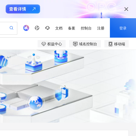
文档
备案
控制台
注册
登录
权益中心
域名控制台
移动端
验
作计划
器
AI 活动
专业服务
服务伙伴合作计划
开发者社区
加入我们
产品动态
服务平台百炼
阿里云 OPC 创新助力计划
一站式生成采购清单，支持单品或批量购买
可编辑精美 PPT 文稿
S产品伙伴计划（繁花）
峰会
CS
造的大模型服务与应用开发平台
Agency Agents：拥有专属领域专家
AI 生产力先锋
Al MaaS 服务伙伴赋能合作
域名
博文
Careers
PolarDB Agentic Database
至高可申请百万元
 轻松生成专业的 PPT
开启高性价比 AI 编程新体验
弹性可伸缩的云计算服务
先锋实践拓展 AI 生产力的边界
发布
多领域专家智能体,一键组建 AI 虚拟交付团队
Token 补贴，五大权
计划
海大会
伙伴信用分合作计划
商标
问答
社会招聘
益加速 OPC 成功
帕鲁游戏服务器
SS
HappyHorse 打造一站式影视创作平台
飞天发布时刻
HOT
秒悟 Meoo CLI 支持一键部
划
备案
电子书
校园招聘
联机服务器，轻松开启游戏
视频创作，一键激活电商全链路生产力
稳定、安全、高性价比、高性能的云存储服务
所见，即是所愿
署项目至阿里云账号
可视化编排打通从文字构思到成片全链路闭环
更多支持
划
公司注册
镜像站
视频生成
语音识别与合成
 智能体与工作流应用
漫剧工坊：一站式动画创作平台
AI 实训营
Flink OSS 支持
合作伙伴培训与认证
划
上云迁移
站生成，高效打造优质广告素材
全接入的云上超级电脑
通过阿里云百炼高效搭建AI应用,助力高效开发
快速生产连贯的高质量长漫剧
从基础到进阶，Agent 创客手把手教你
AssumeRole 角色自定义
e-1.1-T2V
Qwen3-TTS-Flash
lScope
我要反馈
查询合作伙伴
畅细腻的高质量视频
离线语音合成大模型，多语言方言自适应，低延迟高稳定
n Alibaba Cloud ISV 合作
代维服务
建企业门户网站
10 分钟搭建微信、支付宝小程序
百炼 Qwen3.7-Flash 系列模
创新加速
ope
登录合作伙伴管理后台
我要建议
站，无忧落地极速上线
以可视化方式快速构建移动和 PC 门户网站
国内短信简单易用，安全可靠，秒级触达，全球覆盖200+国家和地区。
高效部署网站，快速应用到小程序
型发布
e-1.1-I2V
Cosyvoice-V3-Flash