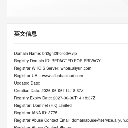
快速部署 Dify，高效搭建 
迁移与运维管理
10 分钟在聊天系统中增加
专有云
英文信息
Domain Name: bri2ght2hollo3w.vip
Registry Domain ID: REDACTED FOR PRIVACY
Registrar WHOIS Server: whois.aliyun.com
Registrar URL: www.alibabacloud.com
Updated Date:
Creation Date: 2026-06-06T14:18:37Z
Registry Expiry Date: 2027-06-06T14:18:37Z
Registrar: Dominet (HK) Limited
Registrar IANA ID: 3775
Registrar Abuse Contact Email: domainabuse@service.aliyun.
Registrar Abuse Contact Phone: