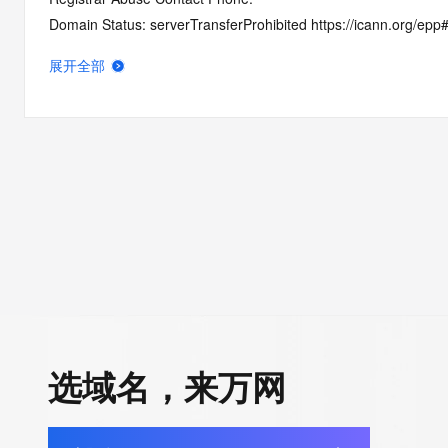
Domain Status: serverTransferProhibited https://icann.org/epp
Domain Status: addPeriod https://icann.org/epp#addPeriod
展开全部
Registry Registrant ID: REDACTED FOR PRIVACY
Registrant Name: REDACTED FOR PRIVACY
Registrant Organization: MELODY MARLENE ALDAY
Registrant Street: REDACTED FOR PRIVACY
Registrant Street: REDACTED FOR PRIVACY
Registrant Street: REDACTED FOR PRIVACY
Registrant City: REDACTED FOR PRIVACY
Registrant State/Province: New Mexico
Registrant Postal Code: REDACTED FOR PRIVACY
Registrant Country: US
Registrant Phone: REDACTED FOR PRIVACY
Registrant Phone Ext: REDACTED FOR PRIVACY
选域名，来万网
Registrant Fax: REDACTED FOR PRIVACY
Registrant Fax Ext: REDACTED FOR PRIVACY
Registrant Email: Please query the RDDS service of the Registrar