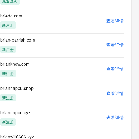
最近查询
息提取
与 AI 智能体进行实时音视频通话
从文本、图片、视频中提取结构化的属性信息
构建支持视频理解的 AI 音视频实时通话应用
bri4da.com
查看详情
t.diy 一步搞定创意建站
构建大模型应用的安全防护体系
新注册
通过自然语言交互简化开发流程,全栈开发支持
通过阿里云安全产品对 AI 应用进行安全防护
brian-parrish.com
查看详情
新注册
brianknow.com
查看详情
新注册
briannappu.shop
查看详情
新注册
briannappu.xyz
查看详情
新注册
brianwill6666.xyz