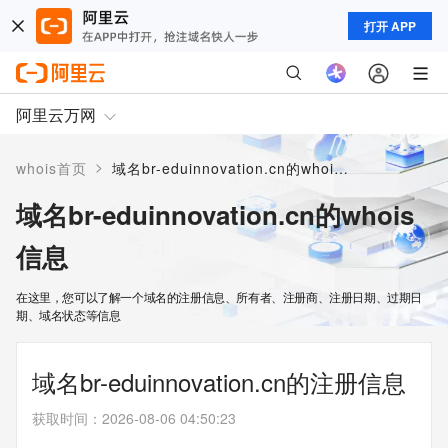
打开 APP
阿里云万网
>
whois首页
域名br-eduinnovation.cn的whois信息
域名br-eduinnovation.cn的whois
信息
在这里，您可以了解一个域名的注册信息、所有者、注册商、注册日期、过期日
期、域名状态等信息
域名br-eduinnovation.cn的注册信息
获取时间
：
2026-08-06 04:50:23