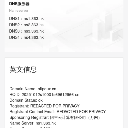
DNS服务器
Nameserver
DNS
1
：
ns1.363.hk
DNS
2
：
ns2.363.hk
DNS
3
：
ns3.363.hk
DNS
4
：
ns4.363.hk
英文信息
Domain Name: bltpdux.cn
ROID: 20251012s10001s69612966-cn
Domain Status: ok
Registrant: REDACTED FOR PRIVACY
Registrant Contact Email: REDACTED FOR PRIVACY
Sponsoring Registrar: 阿里云计算有限公司（万网）
Name Server: ns1.363.hk