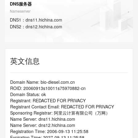
DNS服务器
Nameserver
DNS
1
：
dns11.hichina.com
DNS
2
：
dns12.hichina.com
英文信息
Domain Name: bio-diesel.com.cn
ROID: 20060913s10011s75970882-cn
Domain Status: ok
Registrant: REDACTED FOR PRIVACY
Registrant Contact Email: REDACTED FOR PRIVACY
Sponsoring Registrar: 阿里云计算有限公司（万网）
Name Server: dns11.hichina.com
Name Server: dns12.hichina.com
Registration Time: 2006-09-13 11:25:58
Expiration Time: 2027-09-13 11:25:58