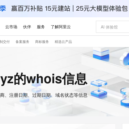
云市场
伙伴
服务
了解阿里云
制交付
备案服务
商标服务
精选云产品
AI 特惠
数据与 API
成为产品伙伴
企业增值服务
最佳实践
价格计算器
AI 场景体
基础软件
产品伙伴合
阿里云认证
市场活动
配置报价
大模型
自助选配和估算价格
新方式
睿译宝，AI翻译排版一步到位
智启 AI 普惠权益
产品生态集成认证中心
企业支持计划
云上春晚
域名与网站
千问官方 MaaS 平台，为开发者和 Agent 而生，新用户赠送 1 亿 + tokens 额度
Qwen Aud
AI Coding
阿里云Maa
2026 阿里云
云服务器 E
为企业打
数据集
Windows
大模型认证
模型
NEW
NEW
交付可用成果
值低价云产品抢先购
上传文档即自动完成翻译和格式还原
至高享 1亿+免费 tokens，加速 Al 应用落地
提供智能易用的域名与建站服务
智能编程，一键
安全可靠、
j.xyz的whois信息
产品生态伙伴
专家技术服务
云上奥运之旅
弹性计算合作
阿里云中企出
手机三要素
宝塔 Linux
全部认证
价格优势
有专属领域专家
GLM-5.2：长任务时代开源旗舰模型
阿里云 OPC 创新助力计划
千问大模型
即刻拥有 DeepS
AI 电商营销
对象存储 O
大模型
产品生态伙伴工作台
企业增值服务台
云栖战略参考
云存储合作计
云栖大会
身份实名认证
CentOS
训练营
推动算力普惠，释放技术红利
最高返9万
多领域专家智能体,一键组建 AI 虚拟交付团队
快速构建应用程序和网站，即刻迈出上云第一步
至高百万元 Token 补贴，加速一人公司成长
多元化、高性能、安全可靠的大模型服务
真正可用的 1M 上下文,一次完成代码全链路开发
轻松解锁专属 Dee
从图文生成到
云上的中国
数据库合作计
活动全景
短信
Docker
图片和
商、注册日期、过期日期、域名状态等信息
站式影视创作平台
Hermes Agent，打造自进化智能体
Token Plan 模型订阅计划
数字证书管理服务（原SSL证书）
5 分钟轻松部署
AI 广告创作
无影云电脑
企业成长
NEW
信息公告
看见新力量
云网络合作计
OCR 文字识别
JAVA
证享300元代金券
可视化编排打通从文字构思到成片全链路闭环
全托管，含MySQL、PostgreSQL、SQL Server、MariaDB多引擎
自主进化，持久记忆，越用越聪明
Qwen3.8-Max 首发尝鲜，限时加量 10 倍，夜间低至2折
实现全站HTTPS，呈现可信的WEB访问
图文、视频一
随时随地安
Kimi-K3
HappyHors
NEW
魔搭 Mode
loud
服务实践
官网公告
Kimi 最新旗舰模型，长程编程与推理利器
让文字生成流
金融模力时刻
Salesforce O
版
发票查验
全能环境
Claude Code + GStack 打造工程团队
千问办公，限时限量积分加倍
Qoder
低代码高效构
AI 建站
短信服务
型
NEW
作计划
计划
创新中心
魔搭 ModelSc
健康状态
理服务
让AI从“聊天伙伴”进化为能干活的“数字员工”
安装技能 GStack，拥有专属 AI 工程团队
你的AI工作搭子，覆盖日常办公高频场景
面向真实软件的智能体编程平台
0 代码专业建
客户案例
天气预报查询
操作系统
Deepseek-v4-pro
HappyHors
态合作计划