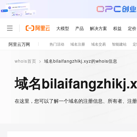
大模型
产品
解决方案
权益
定价
阿里云万网
热门活动
域名注册
域名交易
智能建站
定
大模型
产品
解决方案
权益
定价
云市场
伙伴
服务
了解阿里云
精选产品
精选解决方案
普惠上云
产品定价
精选商城
成为销售伙伴
售前咨询
为什么选择阿里云
千问AI平台
whois首页
>
域名bilaifangzhikj.xyz的whois信息
了解云产品的定价详情
大模型服务平台百炼
千问办公，解锁你的工作
普惠上云 官方力荐
分销伙伴
在线服务
网站建设
什么是云计算
大
大模型服务与应用平台
企业级Agent产品，直接
云服务器38元/年起，超
域名bilaifangzhik
咨询伙伴
多端小程序
技术领先
云上成本管理
售后服务
轻量应用服务器
Agency Agents：拥
官方推荐返现计划
大模型
精选产品
精选解决方案
Salesforce 国际版订阅
稳定可靠
管理和优化成本
推荐新用户得奖励，单订单
销售伙伴合作计划
自助服务
友盟天域
安全合规
人工智能与机器学习
AI
文本生成
在这里，您可以了解一个域名的注册信息、所有者、注册
云数据库 RDS
HappyHorse 打造一
云工开物
无影生态合作计划
在线服务
观测云
分析师报告
高校专属算力普惠，学生认
计算
互联网应用开发
Qwen3.8-Max
HOT
Salesforce On Alibaba C
工单服务
智能体时代全能旗舰模型
Tuya 物联网平台阿里云
研究报告与白皮书
人工智能平台 PAI
快速拥有专属 OpenClaw
大模
Consulting Partner 合
大数据
容器
免费试用
短信专区
一站式AI开发、训练和推
蓝凌 OA
Qwen3.7-Plus
AI 大模型销售与服务生
现代化应用