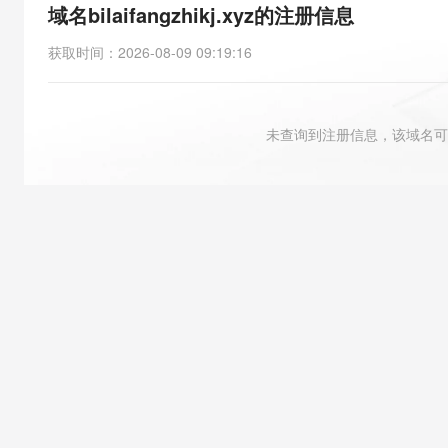
存储
天池大赛
能看、能想、能动手的多模
域名bilaifangzhikj.xyz的注册信息
云解析DNS
解决方案免费试用 新老
电子合同
最高领取价值200元试用
安全
网络与CDN
AI 算法大赛
Qwen3-VL-Plus
获取时间
：
2026-08-09 09:19:16
畅捷通
大数据开发治理平台 Data
AI 产品 免费试用
网络
安全
云开发大赛
Tableau 订阅
1亿+ 大模型 tokens 和 
可观测
入门学习赛
中间件
AI空中课堂在线直播课
未查询到注册信息，该域名可
云防火墙
140+云产品 免费试用
大模型服务
上云与迁云
云原生的云上边界网络安全
产品新客免费试用，最长1
数据库
生态解决方案
千问AI平台-Token Plan
企业出海
大模型ACA认证体验
大数据计算
助力企业全员 AI 认知与能
行业生态解决方案
政企业务
媒体服务
千问AI平台-模型体验
开发者生态解决方案
在线体验全尺寸、多种模态
企业服务与云通信
AI 开发和 AI 应用解决
Happy 系列大模型
域名与网站
终端用户计算
Serverless
大模型解决方案
开发工具