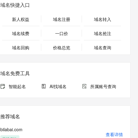
安全
畅自然，细节丰富
高表现力语音合成大模型，语音克隆听感自然
我要投诉
PolarDB
域名快捷入口
上云场景组合购
Milvus 弹性伸缩功能新增节
伴
漫剧创作，剧本、分镜、视频高效生成
100%兼容MySQL、PostgreSQL，兼容Oracle，支持集中和分布式
覆盖90%+业务场景，专享组合折扣价
点支持范围
2V
VPN
Fun-ASR
新人权益
域名注册
域名转入
文戏情感细腻自然，动作戏激烈拳拳到肉，实现更强表演能力
支持中英文自由切换，具备更强的噪声鲁棒性
ernetes 版 ACK
云聚AI 严选权益
AI 原生数据库服务发布
SSL 证书
，一键激活高效办公新体验
理容器应用的 K8s 服务
精选AI产品，从模型到应用全链提效
Agent 数据网关
域名续费
一口价
域名抢注
堡垒机
AI 用量加速计划
云原生数据库 PolarDB
应用
域名回购
价格总览
防火墙
域名查询
、识别商机，让客服更高效、服务更出色。
新老同享，达量后返
Agentic Database 发布
千问办公
主机安全
NEW
的智能体编程平台
一站式AI生产力平台
域名免费工具
AI 应用及服务市场
伶鹊
企业级人与Agent协作平台，接入和调度多个数字员工
智能客服平台，对话机器人、对话分析、智能外呼
智能起名
AI找域名
所属账号查询
AI 应用
大模型服务平台百炼 - 全妙
大模型
应用创作平台
多模态内容创作工具，已接入 DeepSeek
自然语言处理
推荐域名
数据标注
bilabai.com
机器学习
查看详情