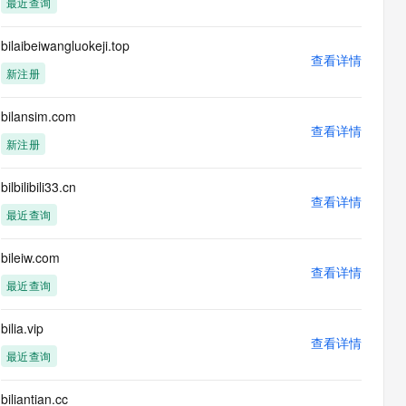
最近查询
息提取
与 AI 智能体进行实时音视频通话
从文本、图片、视频中提取结构化的属性信息
构建支持视频理解的 AI 音视频实时通话应用
bilaibeiwangluokeji.top
查看详情
t.diy 一步搞定创意建站
构建大模型应用的安全防护体系
新注册
通过自然语言交互简化开发流程,全栈开发支持
通过阿里云安全产品对 AI 应用进行安全防护
bilansim.com
查看详情
新注册
bilbilibili33.cn
查看详情
最近查询
bileiw.com
查看详情
最近查询
bilia.vip
查看详情
最近查询
biliantian.cc