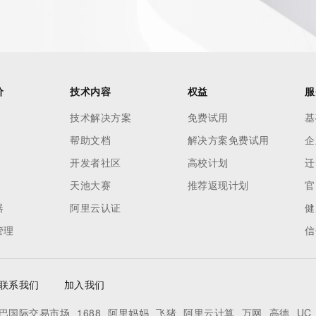
价
技术内容
权益
服
技术解决方案
免费试用
基
帮助文档
解决方案免费试用
企
开发者社区
高校计划
迁
天池大赛
推荐返现计划
官
器
阿里云认证
健
管理
信
联系我们
加入我们
巴国际交易市场
1688
阿里妈妈
飞猪
阿里云计算
万网
高德
UC