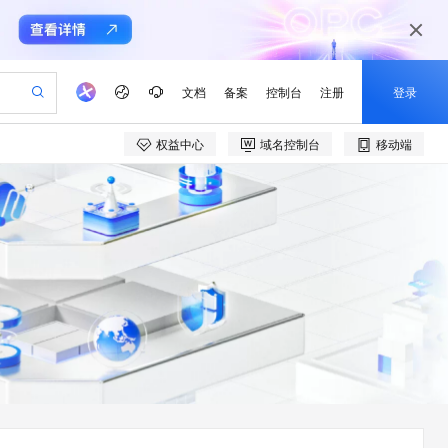
文档
备案
控制台
注册
登录
权益中心
域名控制台
移动端
验
作计划
器
AI 活动
专业服务
服务伙伴合作计划
开发者社区
加入我们
产品动态
服务平台百炼
阿里云 OPC 创新助力计划
一站式生成采购清单，支持单品或批量购买
io：打造专属 AI 语音助手
S产品伙伴计划（繁花）
峰会
CS
造的大模型服务与应用开发平台
一句话生成原生可编辑精美 PPT 文稿
AI 生产力先锋
Al MaaS 服务伙伴赋能合作
域名
博文
Careers
至高可申请百万元
Qwen3.8-Max 模型上线
开启高性价比 AI 编程新体验
弹性可伸缩的云计算服务
Qwen-Audio-3.0-Realtime 端到端实时语音角色扮演
输入一句话想法, 轻松生成专业的 PPT
先锋实践拓展 AI 生产力的边界
Token 补贴，五大权
计划
海大会
伙伴信用分合作计划
商标
问答
社会招聘
益加速 OPC 成功
eek-V4-Pro
SS
一键部署幻兽帕鲁游戏服务器
飞天发布时刻
HOT
Open Search 向量检索版支
划
备案
电子书
校园招聘
pSeek-V4-Pro
视频创作，一键激活电商全链路生产力
稳定、安全、高性价比、高性能的云存储服务
一键购买专属联机服务器，轻松开启游戏
所见，即是所愿
持视频检索 Pipeline 功能
更多支持
划
公司注册
镜像站
视频生成
语音识别与合成
专属 QwenPaw
漫剧工坊：一站式动画创作平台
AI 实训营
HOT
应用身份服务 (IDaaS)
合作伙伴培训与认证
划
上云迁移
站生成，高效打造优质广告素材
全接入的云上超级电脑
从聊天伙伴进化为能主动干活的本地数字员工
快速生产连贯的高质量长漫剧
从基础到进阶，Agent 创客手把手教你
OpenClaw 管理能力上线
e-1.1-T2V
Qwen3-TTS-Flash
lScope
我要反馈
查询合作伙伴
畅细腻的高质量视频
离线语音合成大模型，多语言方言自适应，低延迟高稳定
n Alibaba Cloud ISV 合作
代维服务
建企业门户网站
10 分钟搭建微信、支付宝小程序
MaxCompute MaxFrame 提
创新加速
ope
登录合作伙伴管理后台
我要建议
站，无忧落地极速上线
以可视化方式快速构建移动和 PC 门户网站
国内短信简单易用，安全可靠，秒级触达，全球覆盖200+国家和地区。
高效部署网站，快速应用到小程序
供自动弹性内存功能
e-1.1-I2V
Cosyvoice-V3-Flash