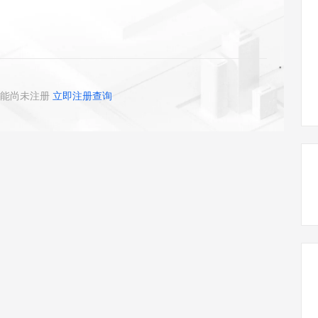
态智能体模型
旗舰 MoE 大模型，百万上下文与顶尖推理能力
图生视频，流
同享
万小智 AI 建站低至 15元/月
Qoder CN
AI 短剧/漫剧
云原生数据库 
快递物流查询
WordPress
成为服务伙
高校合作
点，立即开启云上创新
覆盖公网/内网、递归/权威、移动APP等全场景解析服务
送.CN域名，送备案服务码
基于千问大模型等，支持代码智能生成、研发智能问答
AI助力短剧
GLM-5.2
Wan2.7-T
Ubuntu
服务生态伙伴
视觉 Coding、空间感知、多模态思考等全面升级
1M上下文，专为长程任务能力而生
云工开物
企业应用
Works
Night Plan 支持 Qwen 3.8-Max
云原生大数据计算服务 MaxCompute
AI 办公
容器服务 Kub
NEW
Red Hat
30+ 款产品免费体验
Data Agent 驱动的一站式 Data+AI 开发治理平台
夜间 5 折，Qwen/Meoo/TokenPlan 客户专享
面向分析的企业级SaaS模式云数据仓库
AI智能应用
提供一站式管
科研合作
ERP
堂（旗舰版）
SUSE
能尚未注册
立即注册查询
智能客服
AI 应用构建
大模型原生
CRM
防护产品
2个月
自动承接线索
建站小程序
Qoder
大模型服务平台百炼-应用模版
OA 办公系统
HOT
NEW
面向真实软件
个人版上线、团队版降价；千问3.8-Max首发发尝鲜
丰富多元化的应用模版和解决方案
力提升
财税管理
模板建站
万有无界
大模型服务平台百炼-智能体
400电话
定制建站
的模型效果
灵活可视化地构建企业级 Agent
方案
广告营销
模板小程序
秒悟
人工智能平台 PAI
定制小程序
云端极速 AI 
新一代 AI 视频生成模型，深度适配广告营销等场景
AI Native 的算法工程平台，一站式完成建模、训练、推理服务部署
APP 开发
建站系统