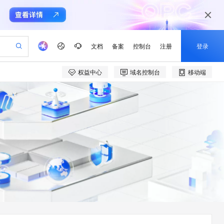
文档
备案
控制台
注册
登录
权益中心
域名控制台
移动端
验
作计划
器
AI 活动
专业服务
服务伙伴合作计划
开发者社区
加入我们
产品动态
服务平台百炼
阿里云 OPC 创新助力计划
一站式生成采购清单，支持单品或批量购买
可编辑精美 PPT 文稿
S产品伙伴计划（繁花）
峰会
CS
造的大模型服务与应用开发平台
Agency Agents：拥有专属领域专家
AI 生产力先锋
Al MaaS 服务伙伴赋能合作
域名
博文
Careers
至高可申请百万元
Qwen3.8-Max 模型上线
 轻松生成专业的 PPT
开启高性价比 AI 编程新体验
弹性可伸缩的云计算服务
先锋实践拓展 AI 生产力的边界
多领域专家智能体,一键组建 AI 虚拟交付团队
Token 补贴，五大权
计划
海大会
伙伴信用分合作计划
商标
问答
社会招聘
益加速 OPC 成功
帕鲁游戏服务器
SS
HappyHorse 打造一站式影视创作平台
飞天发布时刻
HOT
Open Search 向量检索版支
划
备案
电子书
校园招聘
联机服务器，轻松开启游戏
视频创作，一键激活电商全链路生产力
稳定、安全、高性价比、高性能的云存储服务
所见，即是所愿
持视频检索 Pipeline 功能
可视化编排打通从文字构思到成片全链路闭环
更多支持
划
公司注册
镜像站
视频生成
语音识别与合成
 智能体与工作流应用
漫剧工坊：一站式动画创作平台
AI 实训营
应用身份服务 (IDaaS)
合作伙伴培训与认证
划
上云迁移
站生成，高效打造优质广告素材
全接入的云上超级电脑
通过阿里云百炼高效搭建AI应用,助力高效开发
快速生产连贯的高质量长漫剧
从基础到进阶，Agent 创客手把手教你
OpenClaw 管理能力上线
e-1.1-T2V
Qwen3-TTS-Flash
lScope
我要反馈
查询合作伙伴
畅细腻的高质量视频
离线语音合成大模型，多语言方言自适应，低延迟高稳定
n Alibaba Cloud ISV 合作
代维服务
建企业门户网站
10 分钟搭建微信、支付宝小程序
MaxCompute MaxFrame 提
创新加速
ope
登录合作伙伴管理后台
我要建议
站，无忧落地极速上线
以可视化方式快速构建移动和 PC 门户网站
国内短信简单易用，安全可靠，秒级触达，全球覆盖200+国家和地区。
高效部署网站，快速应用到小程序
供自动弹性内存功能
e-1.1-I2V
Cosyvoice-V3-Flash