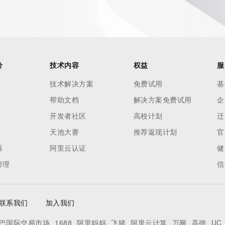
our
o use any
ning
data in
c processes
价
技术内容
权益
服
ored and
技术解决方案
免费试用
基
manently
帮助文档
解决方案免费试用
企
cregistry.com)
开发者社区
高校计划
迁
re
天池大赛
推荐返现计划
官
uidance.
器
阿里云认证
健
管理
信
联系我们
加入我们
巴国际交易市场
1688
阿里妈妈
飞猪
阿里云计算
万网
高德
UC