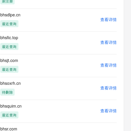
新注册
息提取
与 AI 智能体进行实时音视频通话
从文本、图片、视频中提取结构化的属性信息
构建支持视频理解的 AI 音视频实时通话应用
bhsdlpe.cn
查看详情
t.diy 一步搞定创意建站
构建大模型应用的安全防护体系
最近查询
通过自然语言交互简化开发流程,全栈开发支持
通过阿里云安全产品对 AI 应用进行安全防护
bhsfic.top
查看详情
最近查询
bhsjt.com
查看详情
最近查询
bhsoxrh.cn
查看详情
待删除
bhsquim.cn
查看详情
最近查询
bhsr.com