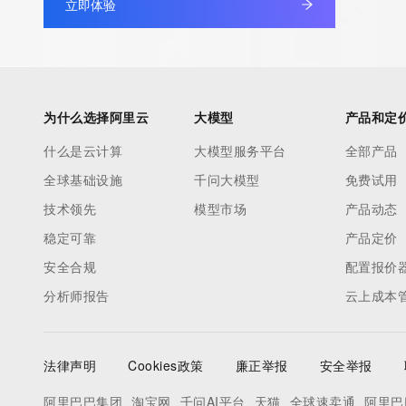
立即体验
information pertaining to Internet domain names registered by 
our customers. By using this service you are agreeing (1) not t
information presented here for any purpose other than determi
ownership of domain names, (2) not to store or reproduce this 
any way, (3) not to use any high-volume, automated, electroni
为什么选择阿里云
大模型
产品和定
to obtain data from this service. Abuse of this service is monit
什么是云计算
大模型服务平台
全部产品
actions in contravention of these terms will result in being per
全球基础设施
千问大模型
免费试用
blacklisted. All data is (c) CentralNic Ltd (https://www.centralni
技术领先
模型市场
产品动态
Access to the Whois and RDAP services is rate limited. For mo
稳定可靠
产品定价
information, visit https://centralnicregistry.com/policies/whois-g
安全合规
配置报价
分析师报告
云上成本
法律声明
Cookies政策
廉正举报
安全举报
阿里巴巴集团
淘宝网
千问AI平台
天猫
全球速卖通
阿里巴