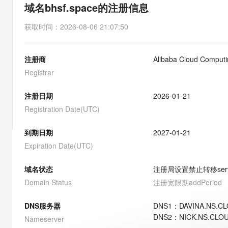
存储
天池大赛
能看、能想、能动手的多模
域名bhsf.space的注册信息
云解析DNS
解决方案免费试用 新老
电子合同
最高领取价值200元试用
安全
网络与CDN
AI 算法大赛
Qwen3-VL-Plus
获取时间
：
2026-08-06 21:07:50
畅捷通
大数据开发治理平台 Data
AI 产品 免费试用
网络
安全
云开发大赛
Tableau 订阅
1亿+ 大模型 tokens 和 
注册商
Alibaba Cloud Computin
可观测
入门学习赛
中间件
AI空中课堂在线直播课
云防火墙
140+云产品 免费试用
Registrar
大模型服务
上云与迁云
云原生的云上边界网络安全
产品新客免费试用，最长1
数据库
生态解决方案
注册日期
2026-01-21
千问AI平台-Token Plan
企业出海
大模型ACA认证体验
大数据计算
Registration Date(UTC)
助力企业全员 AI 认知与能
行业生态解决方案
政企业务
媒体服务
千问AI平台-模型体验
到期日期
2027-01-21
开发者生态解决方案
在线体验全尺寸、多种模态
Expiration Date(UTC)
企业服务与云通信
AI 开发和 AI 应用解决
Happy 系列大模型
域名与网站
域名状态
注册局设置禁止转移
ser
Domain Status
注册宽限期
addPeriod
终端用户计算
DNS服务器
DNS
1
：
DAVINA.NS.C
Serverless
大模型解决方案
DNS
2
：
NICK.NS.CLO
Nameserver
开发工具