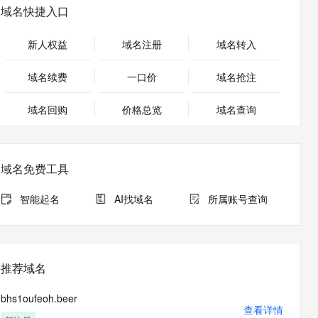
安全
畅自然，细节丰富
高表现力语音合成大模型，语音克隆听感自然
我要投诉
PolarDB
域名快捷入口
上云场景组合购
Milvus 弹性伸缩功能新增节
伴
漫剧创作，剧本、分镜、视频高效生成
100%兼容MySQL、PostgreSQL，兼容Oracle，支持集中和分布式
覆盖90%+业务场景，专享组合折扣价
点支持范围
2V
VPN
Fun-ASR
新人权益
域名注册
域名转入
文戏情感细腻自然，动作戏激烈拳拳到肉，实现更强表演能力
支持中英文自由切换，具备更强的噪声鲁棒性
ernetes 版 ACK
云聚AI 严选权益
AI 原生数据库服务发布
SSL 证书
，一键激活高效办公新体验
理容器应用的 K8s 服务
精选AI产品，从模型到应用全链提效
Agent 数据网关
域名续费
一口价
域名抢注
堡垒机
AI 用量加速计划
云原生数据库 PolarDB
应用
域名回购
价格总览
防火墙
域名查询
、识别商机，让客服更高效、服务更出色。
新老同享，达量后返
Agentic Database 发布
千问办公
主机安全
NEW
的智能体编程平台
一站式AI生产力平台
域名免费工具
AI 应用及服务市场
伶鹊
企业级人与Agent协作平台，接入和调度多个数字员工
智能客服平台，对话机器人、对话分析、智能外呼
智能起名
AI找域名
所属账号查询
AI 应用
大模型服务平台百炼 - 全妙
大模型
应用创作平台
多模态内容创作工具，已接入 DeepSeek
自然语言处理
推荐域名
数据标注
bhs1oufeoh.beer
机器学习
查看详情