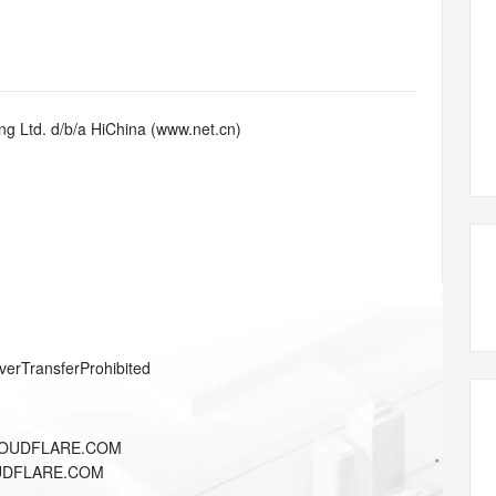
态智能体模型
旗舰 MoE 大模型，百万上下文与顶尖推理能力
图生视频，流
同享
万小智 AI 建站低至 15元/月
Qoder CN
AI 短剧/漫剧
云原生数据库 
快递物流查询
WordPress
成为服务伙
高校合作
点，立即开启云上创新
覆盖公网/内网、递归/权威、移动APP等全场景解析服务
送.CN域名，送备案服务码
基于千问大模型等，支持代码智能生成、研发智能问答
AI助力短剧
GLM-5.2
Wan2.7-T
Ubuntu
服务生态伙伴
视觉 Coding、空间感知、多模态思考等全面升级
1M上下文，专为长程任务能力而生
云工开物
企业应用
Works
Night Plan 支持 Qwen 3.8-Max
云原生大数据计算服务 MaxCompute
AI 办公
容器服务 Kub
NEW
Red Hat
30+ 款产品免费体验
Data Agent 驱动的一站式 Data+AI 开发治理平台
夜间 5 折，Qwen/Meoo/TokenPlan 客户专享
面向分析的企业级SaaS模式云数据仓库
AI智能应用
提供一站式管
科研合作
g Ltd. d/b/a HiChina (www.net.cn)
ERP
堂（旗舰版）
SUSE
智能客服
AI 应用构建
大模型原生
CRM
防护产品
2个月
自动承接线索
建站小程序
Qoder
大模型服务平台百炼-应用模版
OA 办公系统
HOT
NEW
面向真实软件
个人版上线、团队版降价；千问3.8-Max首发发尝鲜
丰富多元化的应用模版和解决方案
力提升
财税管理
模板建站
万有无界
大模型服务平台百炼-智能体
400电话
定制建站
的模型效果
灵活可视化地构建企业级 Agent
方案
广告营销
模板小程序
秒悟
人工智能平台 PAI
verTransferProhibited
定制小程序
云端极速 AI 
新一代 AI 视频生成模型，深度适配广告营销等场景
AI Native 的算法工程平台，一站式完成建模、训练、推理服务部署
APP 开发
LOUDFLARE.COM
建站系统
UDFLARE.COM