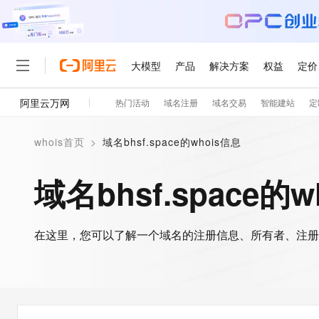
大模型
产品
解决方案
权益
定价
阿里云万网
热门活动
域名注册
域名交易
智能建站
定
大模型
产品
解决方案
权益
定价
云市场
伙伴
服务
了解阿里云
精选产品
精选解决方案
普惠上云
产品定价
精选商城
成为销售伙伴
售前咨询
为什么选择阿里云
千问AI平台
whois首页
>
域名bhsf.space的whois信息
了解云产品的定价详情
大模型服务平台百炼
睿译宝，AI翻译排版一
普惠上云 官方力荐
分销伙伴
在线服务
网站建设
什么是云计算
大
大模型服务与应用平台
上传文档即自动完成翻译和
云服务器38元/年起，超
域名bhsf.space的
咨询伙伴
多端小程序
技术领先
云上成本管理
售后服务
轻量应用服务器
GLM-5.2：长任务时代
官方推荐返现计划
大模型
精选产品
精选解决方案
Salesforce 国际版订阅
稳定可靠
管理和优化成本
推荐新用户得奖励，单订单
销售伙伴合作计划
自助服务
友盟天域
安全合规
人工智能与机器学习
AI
文本生成
在这里，您可以了解一个域名的注册信息、所有者、注册
云数据库 RDS
Hermes Agent，打造
云工开物
无影生态合作计划
在线服务
观测云
分析师报告
自主进化，持久记忆，越用
高校专属算力普惠，学生认
计算
互联网应用开发
Qwen3.8-Max
HOT
Salesforce On Alibaba C
工单服务
智能体时代全能旗舰模型
Tuya 物联网平台阿里云
研究报告与白皮书
人工智能平台 PAI
快速拥有专属 OpenClaw
大模
Consulting Partner 合
大数据
容器
免费试用
短信专区
一站式AI开发、训练和推
蓝凌 OA
Qwen3.7-Plus
AI 大模型销售与服务生
现代化应用