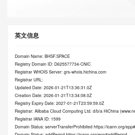
快速部署 Dify，高效搭建 
迁移与运维管理
10 分钟在聊天系统中增加
专有云
英文信息
Domain Name: BHSF.SPACE
Registry Domain ID: D625577734-CNIC
Registrar WHOIS Server: grs-whois.hichina.com
Registrar URL:
Updated Date: 2026-01-21T13:36:31.0Z
Creation Date: 2026-01-21T13:34:08.0Z
Registry Expiry Date: 2027-01-21T23:59:59.0Z
Registrar: Alibaba Cloud Computing Ltd. d/b/a HiChina (www.ne
Registrar IANA ID: 1599
Domain Status: serverTransferProhibited https://icann.org/epp
Domain Status: addPeriod https://icann.org/epp#addPeriod