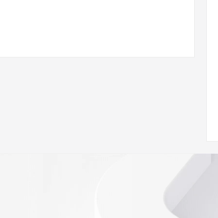
com
w.icann.org/wicf/
Z <<<
//icann.org/epp
RDAP: please visit
<
nal
 contain