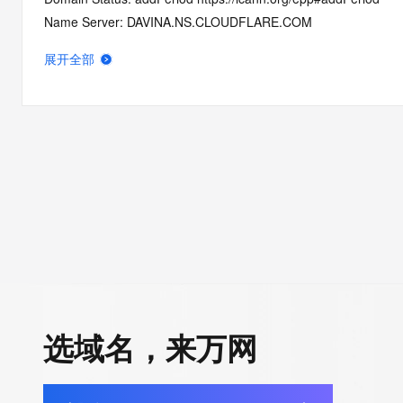
Name Server: DAVINA.NS.CLOUDFLARE.COM
Name Server: NICK.NS.CLOUDFLARE.COM
展开全部
DNSSEC: unsigned
Registrar Abuse Contact Email: domainabuse@service.aliyun.
Registrar Abuse Contact Phone: +86.95187
URL of the ICANN Whois Inaccuracy Complaint Form: https://ww
>>> Last update of WHOIS database: 2026-01-24T06:30:47.0
For more information on Whois status codes, please visit https:
>>> IMPORTANT INFORMATION ABOUT THE DEPLOYMENT OF 
https://www.centralnicregistry.com/support/information/rdap <<
The registration data available in this service is limited. Additio
选域名，来万网
data may be available at https://lookup.icann.org
The Whois and RDAP services are provided by CentralNic, and