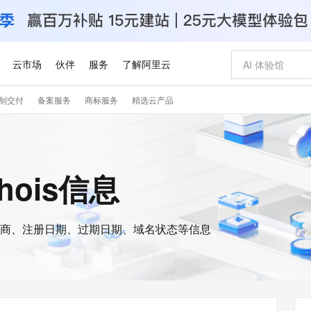
云市场
伙伴
服务
了解阿里云
制交付
备案服务
商标服务
精选云产品
AI 特惠
数据与 API
成为产品伙伴
企业增值服务
最佳实践
价格计算器
AI 场景体
基础软件
产品伙伴合
阿里云认证
市场活动
配置报价
大模型
自助选配和估算价格
步到位
智启 AI 普惠权益
产品生态集成认证中心
企业支持计划
云上春晚
域名与网站
Qwen Audio：打造专属 AI 语音助手
千问官方 MaaS 平台，为开发者和 Agent 而生，新用户赠送 1 亿 + tokens 额度
一句话生成原生
AI Coding
阿里云Maa
2026 阿里云
云服务器 E
为企业打
数据集
Windows
大模型认证
模型
NEW
NEW
格式还原
值低价云产品抢先购
至高享 1亿+免费 tokens，加速 Al 应用落地
提供智能易用的域名与建站服务
Qwen-Audio-3.0-Realtime 端到端实时语音角色扮演
输入一句话想法,
智能编程，一键
安全可靠、
whois信息
产品生态伙伴
专家技术服务
云上奥运之旅
弹性计算合作
阿里云中企出
手机三要素
宝塔 Linux
全部认证
价格优势
开源旗舰模型
即刻拥有 DeepSeek-V4-Pro
阿里云 OPC 创新助力计划
千问大模型
一键部署幻兽
AI 电商营销
对象存储 O
大模型
产品生态伙伴工作台
企业增值服务台
云栖战略参考
云存储合作计
云栖大会
身份实名认证
CentOS
训练营
推动算力普惠，释放技术红利
最高返9万
真正可用的 1M 上下文,一次完成代码全链路开发
快速构建应用程序和网站，即刻迈出上云第一步
轻松解锁专属 DeepSeek-V4-Pro
至高百万元 Token 补贴，加速一人公司成长
多元化、高性能、安全可靠的大模型服务
一键购买专属
从图文生成到
云上的中国
数据库合作计
活动全景
短信
Docker
图片和
商、注册日期、过期日期、域名状态等信息
自进化智能体
5 分钟轻松部署专属 QwenPaw
Token Plan 模型订阅计划
数字证书管理服务（原SSL证书）
高效搭建 AI
AI 广告创作
无影云电脑
企业成长
NEW
HOT
信息公告
看见新力量
云网络合作计
OCR 文字识别
JAVA
越聪明
证享300元代金券
全托管，含MySQL、PostgreSQL、SQL Server、MariaDB多引擎
Qwen3.8-Max 首发尝鲜，限时加量 10 倍，夜间低至2折
实现全站HTTPS，呈现可信的WEB访问
从聊天伙伴进化为能主动干活的本地数字员工
图文、视频一
随时随地安
Kimi-K3
HappyHors
NEW
魔搭 Mode
loud
服务实践
官网公告
Kimi 最新旗舰模型，长程编程与推理利器
让文字生成流
金融模力时刻
Salesforce O
版
发票查验
全能环境
Claude Code + GStack 打造工程团队
千问办公，限时限量积分加倍
Qoder
低代码高效构
AI 建站
短信服务
型
NEW
作计划
计划
创新中心
魔搭 ModelSc
健康状态
理服务
让AI从“聊天伙伴”进化为能干活的“数字员工”
安装技能 GStack，拥有专属 AI 工程团队
你的AI工作搭子，覆盖日常办公高频场景
面向真实软件的智能体编程平台
0 代码专业建
客户案例
天气预报查询
操作系统
Deepseek-v4-pro
HappyHors
态合作计划