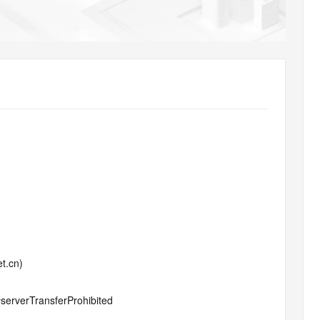
AI 应用
10分钟微调：让0.6B模型媲美235B模
多模态数据信
型
依托云原生高可用架构,实现Dify私有化部署
用1%尺寸在特定领域达到大模型90%以上效果
一个 AI 助手
超强辅助，Bol
即刻拥有 DeepSeek-R1 满血版
在企业官网、通讯软件中为客户提供 AI 客服
多种方案随心选，轻松解锁专属 DeepSeek
t.cn)
#serverTransferProhibited