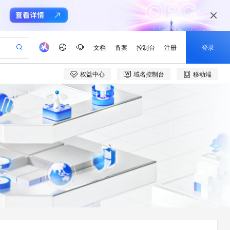
文档
备案
控制台
注册
登录
权益中心
域名控制台
移动端
验
作计划
器
AI 活动
专业服务
服务伙伴合作计划
开发者社区
加入我们
产品动态
服务平台百炼
阿里云 OPC 创新助力计划
一站式生成采购清单，支持单品或批量购买
io：打造专属 AI 语音助手
S产品伙伴计划（繁花）
峰会
CS
造的大模型服务与应用开发平台
一句话生成原生可编辑精美 PPT 文稿
AI 生产力先锋
Al MaaS 服务伙伴赋能合作
域名
博文
Careers
至高可申请百万元
Qwen3.8-Max 模型上线
开启高性价比 AI 编程新体验
弹性可伸缩的云计算服务
Qwen-Audio-3.0-Realtime 端到端实时语音角色扮演
输入一句话想法, 轻松生成专业的 PPT
先锋实践拓展 AI 生产力的边界
Token 补贴，五大权
计划
海大会
伙伴信用分合作计划
商标
问答
社会招聘
益加速 OPC 成功
eek-V4-Pro
SS
一键部署幻兽帕鲁游戏服务器
飞天发布时刻
HOT
Open Search 向量检索版支
划
备案
电子书
校园招聘
pSeek-V4-Pro
视频创作，一键激活电商全链路生产力
稳定、安全、高性价比、高性能的云存储服务
一键购买专属联机服务器，轻松开启游戏
所见，即是所愿
持视频检索 Pipeline 功能
更多支持
划
公司注册
镜像站
视频生成
语音识别与合成
专属 QwenPaw
漫剧工坊：一站式动画创作平台
AI 实训营
HOT
应用身份服务 (IDaaS)
合作伙伴培训与认证
划
上云迁移
站生成，高效打造优质广告素材
全接入的云上超级电脑
从聊天伙伴进化为能主动干活的本地数字员工
快速生产连贯的高质量长漫剧
从基础到进阶，Agent 创客手把手教你
OpenClaw 管理能力上线
e-1.1-T2V
Qwen3-TTS-Flash
lScope
我要反馈
查询合作伙伴
畅细腻的高质量视频
离线语音合成大模型，多语言方言自适应，低延迟高稳定
n Alibaba Cloud ISV 合作
代维服务
建企业门户网站
10 分钟搭建微信、支付宝小程序
MaxCompute MaxFrame 提
创新加速
ope
登录合作伙伴管理后台
我要建议
站，无忧落地极速上线
以可视化方式快速构建移动和 PC 门户网站
国内短信简单易用，安全可靠，秒级触达，全球覆盖200+国家和地区。
高效部署网站，快速应用到小程序
供自动弹性内存功能
e-1.1-I2V
Cosyvoice-V3-Flash