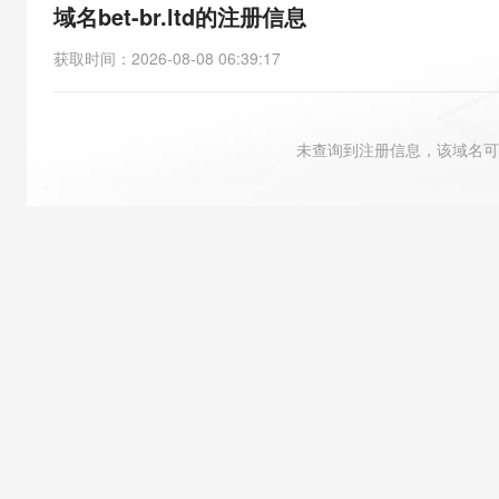
存储
天池大赛
能看、能想、能动手的多模
域名bet-br.ltd的注册信息
云解析DNS
解决方案免费试用 新老
电子合同
最高领取价值200元试用
安全
网络与CDN
AI 算法大赛
Qwen3-VL-Plus
获取时间
：
2026-08-08 06:39:17
畅捷通
大数据开发治理平台 Data
AI 产品 免费试用
网络
安全
云开发大赛
Tableau 订阅
1亿+ 大模型 tokens 和 
可观测
入门学习赛
中间件
AI空中课堂在线直播课
未查询到注册信息，该域名可
云防火墙
140+云产品 免费试用
大模型服务
上云与迁云
云原生的云上边界网络安全
产品新客免费试用，最长1
数据库
生态解决方案
千问AI平台-Token Plan
企业出海
大模型ACA认证体验
大数据计算
助力企业全员 AI 认知与能
行业生态解决方案
政企业务
媒体服务
千问AI平台-模型体验
开发者生态解决方案
在线体验全尺寸、多种模态
企业服务与云通信
AI 开发和 AI 应用解决
Happy 系列大模型
域名与网站
终端用户计算
Serverless
大模型解决方案
开发工具