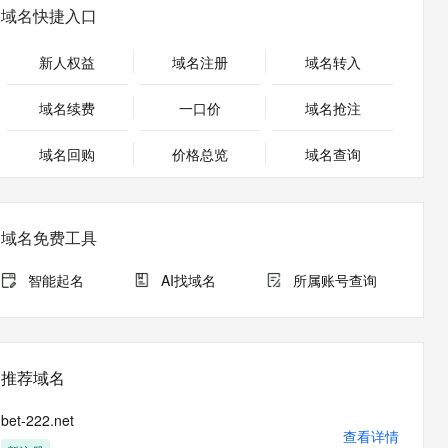
安全
畅自然，细节丰富
高表现力语音合成大模型，语音克隆听感自然
我要投诉
PolarDB
域名快捷入口
上云场景组合购
Milvus 弹性伸缩功能新增节
伴
漫剧创作，剧本、分镜、视频高效生成
100%兼容MySQL、PostgreSQL，兼容Oracle，支持集中和分布式
覆盖90%+业务场景，专享组合折扣价
点支持范围
2V
VPN
Fun-ASR
新人权益
域名注册
域名转入
文戏情感细腻自然，动作戏激烈拳拳到肉，实现更强表演能力
支持中英文自由切换，具备更强的噪声鲁棒性
ernetes 版 ACK
云聚AI 严选权益
AI 原生数据库服务发布
SSL 证书
，一键激活高效办公新体验
理容器应用的 K8s 服务
精选AI产品，从模型到应用全链提效
Agent 数据网关
域名续费
一口价
域名抢注
堡垒机
AI 用量加速计划
云原生数据库 PolarDB
应用
域名回购
价格总览
防火墙
域名查询
、识别商机，让客服更高效、服务更出色。
新老同享，达量后返
Agentic Database 发布
千问办公
主机安全
NEW
的智能体编程平台
一站式AI生产力平台
域名免费工具
AI 应用及服务市场
伶鹊
企业级人与Agent协作平台，接入和调度多个数字员工
智能客服平台，对话机器人、对话分析、智能外呼
智能起名
AI找域名
所属账号查询
AI 应用
大模型服务平台百炼 - 全妙
大模型
应用创作平台
多模态内容创作工具，已接入 DeepSeek
自然语言处理
推荐域名
数据标注
bet-222.net
机器学习
查看详情