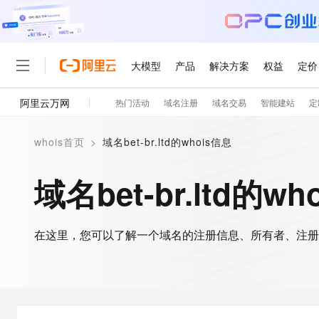
大模型
产品
解决方案
权益
定价
阿里云万网
热门活动
域名注册
域名交易
智能建站
定
大模型
产品
解决方案
权益
定价
云市场
伙伴
服务
了解阿里云
精选产品
精选解决方案
普惠上云
产品定价
精选商城
成为销售伙伴
售前咨询
为什么选择阿里云
千问AI平台
whois首页
>
域名bet-br.ltd的whois信息
了解云产品的定价详情
大模型服务平台百炼
千问办公，解锁你的工作
普惠上云 官方力荐
分销伙伴
在线服务
网站建设
什么是云计算
大
大模型服务与应用平台
企业级Agent产品，直接
云服务器38元/年起，超
域名bet-br.ltd的wh
咨询伙伴
多端小程序
技术领先
云上成本管理
售后服务
轻量应用服务器
Agency Agents：拥
官方推荐返现计划
大模型
精选产品
精选解决方案
Salesforce 国际版订阅
稳定可靠
管理和优化成本
推荐新用户得奖励，单订单
销售伙伴合作计划
自助服务
友盟天域
安全合规
人工智能与机器学习
AI
文本生成
在这里，您可以了解一个域名的注册信息、所有者、注册
云数据库 RDS
HappyHorse 打造一
云工开物
无影生态合作计划
在线服务
观测云
分析师报告
高校专属算力普惠，学生认
计算
互联网应用开发
Qwen3.8-Max
HOT
Salesforce On Alibaba C
工单服务
智能体时代全能旗舰模型
Tuya 物联网平台阿里云
研究报告与白皮书
人工智能平台 PAI
快速拥有专属 OpenClaw
大模
Consulting Partner 合
大数据
容器
免费试用
短信专区
一站式AI开发、训练和推
蓝凌 OA
Qwen3.7-Plus
AI 大模型销售与服务生
现代化应用