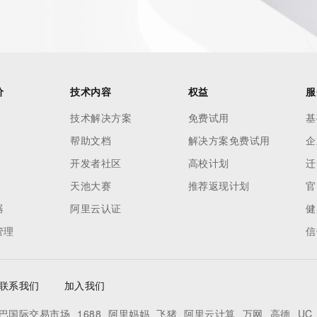
价
技术内容
权益
服
技术解决方案
免费试用
基
帮助文档
解决方案免费试用
企
开发者社区
高校计划
迁
天池大赛
推荐返现计划
官
器
阿里云认证
健
管理
信
联系我们
加入我们
巴国际交易市场
1688
阿里妈妈
飞猪
阿里云计算
万网
高德
UC