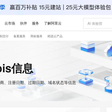
云市场
伙伴
服务
了解阿里云
制交付
备案服务
商标服务
精选云产品
AI 特惠
数据与 API
成为产品伙伴
企业增值服务
最佳实践
价格计算器
AI 场景体
基础软件
产品伙伴合
阿里云认证
市场活动
配置报价
大模型
自助选配和估算价格
新方式
睿译宝，AI翻译排版一步到位
智启 AI 普惠权益
产品生态集成认证中心
企业支持计划
云上春晚
域名与网站
千问官方 MaaS 平台，为开发者和 Agent 而生，新用户赠送 1 亿 + tokens 额度
Qwen Aud
AI Coding
阿里云Maa
2026 阿里云
云服务器 E
为企业打
数据集
Windows
大模型认证
模型
NEW
NEW
交付可用成果
值低价云产品抢先购
上传文档即自动完成翻译和格式还原
至高享 1亿+免费 tokens，加速 Al 应用落地
提供智能易用的域名与建站服务
智能编程，一键
安全可靠、
ois信息
产品生态伙伴
专家技术服务
云上奥运之旅
弹性计算合作
阿里云中企出
手机三要素
宝塔 Linux
全部认证
价格优势
有专属领域专家
GLM-5.2：长任务时代开源旗舰模型
阿里云 OPC 创新助力计划
千问大模型
即刻拥有 DeepS
AI 电商营销
对象存储 O
大模型
产品生态伙伴工作台
企业增值服务台
云栖战略参考
云存储合作计
云栖大会
身份实名认证
CentOS
训练营
推动算力普惠，释放技术红利
最高返9万
多领域专家智能体,一键组建 AI 虚拟交付团队
快速构建应用程序和网站，即刻迈出上云第一步
至高百万元 Token 补贴，加速一人公司成长
多元化、高性能、安全可靠的大模型服务
真正可用的 1M 上下文,一次完成代码全链路开发
轻松解锁专属 Dee
从图文生成到
云上的中国
数据库合作计
活动全景
短信
Docker
图片和
商、注册日期、过期日期、域名状态等信息
站式影视创作平台
Hermes Agent，打造自进化智能体
Token Plan 模型订阅计划
数字证书管理服务（原SSL证书）
5 分钟轻松部署
AI 广告创作
无影云电脑
企业成长
NEW
信息公告
看见新力量
云网络合作计
OCR 文字识别
JAVA
证享300元代金券
可视化编排打通从文字构思到成片全链路闭环
全托管，含MySQL、PostgreSQL、SQL Server、MariaDB多引擎
自主进化，持久记忆，越用越聪明
Qwen3.8-Max 首发尝鲜，限时加量 10 倍，夜间低至2折
实现全站HTTPS，呈现可信的WEB访问
图文、视频一
随时随地安
Kimi-K3
HappyHors
NEW
魔搭 Mode
loud
服务实践
官网公告
Kimi 最新旗舰模型，长程编程与推理利器
让文字生成流
金融模力时刻
Salesforce O
版
发票查验
全能环境
Claude Code + GStack 打造工程团队
千问办公，限时限量积分加倍
Qoder
低代码高效构
AI 建站
短信服务
型
NEW
作计划
计划
创新中心
魔搭 ModelSc
健康状态
理服务
让AI从“聊天伙伴”进化为能干活的“数字员工”
安装技能 GStack，拥有专属 AI 工程团队
你的AI工作搭子，覆盖日常办公高频场景
面向真实软件的智能体编程平台
0 代码专业建
客户案例
天气预报查询
操作系统
Deepseek-v4-pro
HappyHors
态合作计划