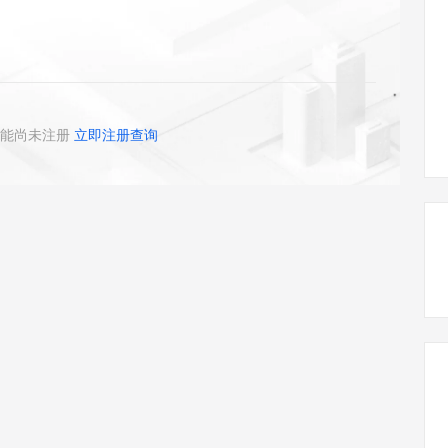
态智能体模型
旗舰 MoE 大模型，百万上下文与顶尖推理能力
图生视频，流
同享
万小智 AI 建站低至 15元/月
Qoder CN
AI 短剧/漫剧
云原生数据库 
快递物流查询
WordPress
成为服务伙
高校合作
点，立即开启云上创新
覆盖公网/内网、递归/权威、移动APP等全场景解析服务
送.CN域名，送备案服务码
基于千问大模型等，支持代码智能生成、研发智能问答
AI助力短剧
GLM-5.2
Wan2.7-T
Ubuntu
服务生态伙伴
视觉 Coding、空间感知、多模态思考等全面升级
1M上下文，专为长程任务能力而生
云工开物
企业应用
Works
Night Plan 支持 Qwen 3.8-Max
云原生大数据计算服务 MaxCompute
AI 办公
容器服务 Kub
NEW
Red Hat
30+ 款产品免费体验
Data Agent 驱动的一站式 Data+AI 开发治理平台
夜间 5 折，Qwen/Meoo/TokenPlan 客户专享
面向分析的企业级SaaS模式云数据仓库
AI智能应用
提供一站式管
科研合作
ERP
堂（旗舰版）
SUSE
能尚未注册
立即注册查询
智能客服
AI 应用构建
大模型原生
CRM
防护产品
2个月
自动承接线索
建站小程序
Qoder
大模型服务平台百炼-应用模版
OA 办公系统
HOT
NEW
面向真实软件
个人版上线、团队版降价；千问3.8-Max首发发尝鲜
丰富多元化的应用模版和解决方案
力提升
财税管理
模板建站
万有无界
大模型服务平台百炼-智能体
400电话
定制建站
的模型效果
灵活可视化地构建企业级 Agent
方案
广告营销
模板小程序
秒悟
人工智能平台 PAI
定制小程序
云端极速 AI 
新一代 AI 视频生成模型，深度适配广告营销等场景
AI Native 的算法工程平台，一站式完成建模、训练、推理服务部署
APP 开发
建站系统