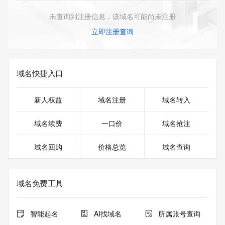
未查询到注册信息，该域名可能尚未注册
立即注册查询
域名快捷入口
新人权益
域名注册
域名转入
域名续费
一口价
域名抢注
域名回购
价格总览
域名查询
域名免费工具
智能起名
AI找域名
所属账号查询