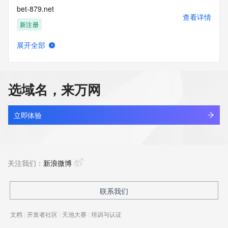
bet-879.net
查看详情
新注册
展开全部
bet-959.org
查看详情
最近查询
选域名，来万网
bet-969.net
查看详情
新注册
立即体验
bet0010-hc.com
查看详情
最近查询
关注我们：
新浪微博
bet0010-zx.com
联系我们
查看详情
最近查询
文档
|
开发者社区
|
天池大赛
|
培训与认证