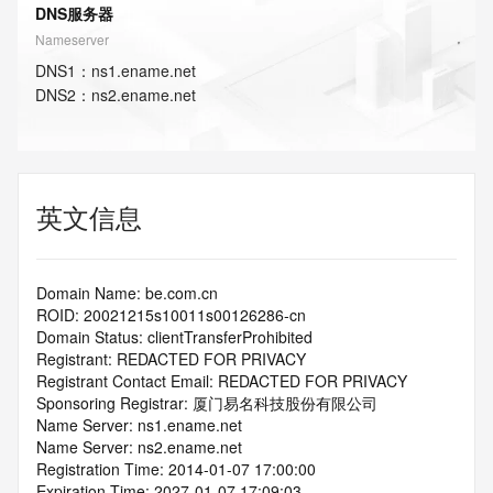
DNS服务器
Nameserver
DNS
1
：
ns1.ename.net
DNS
2
：
ns2.ename.net
英文信息
Domain Name: be.com.cn
ROID: 20021215s10011s00126286-cn
Domain Status: clientTransferProhibited
Registrant: REDACTED FOR PRIVACY
Registrant Contact Email: REDACTED FOR PRIVACY
Sponsoring Registrar: 厦门易名科技股份有限公司
Name Server: ns1.ename.net
Name Server: ns2.ename.net
Registration Time: 2014-01-07 17:00:00
Expiration Time: 2027-01-07 17:09:03