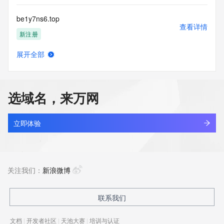
be1y7ns6.top
查看详情
新注册
展开全部
be26j08208xy.com
查看详情
最近查询
选域名，来万网
be2h6yw7.top
查看详情
新注册
立即体验
be4mgxg0.top
查看详情
新注册
关注我们：
新浪微博
be4pkyfw.top
联系我们
查看详情
新注册
文档
|
开发者社区
|
天池大赛
|
培训与认证