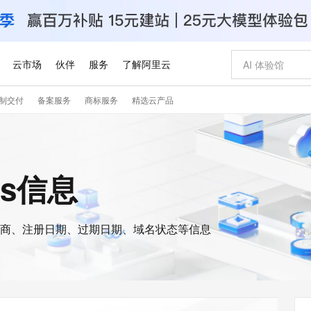
云市场
伙伴
服务
了解阿里云
制交付
备案服务
商标服务
精选云产品
AI 特惠
数据与 API
成为产品伙伴
企业增值服务
最佳实践
价格计算器
AI 场景体
基础软件
产品伙伴合
阿里云认证
市场活动
配置报价
大模型
自助选配和估算价格
新方式
睿译宝，AI翻译排版一步到位
智启 AI 普惠权益
产品生态集成认证中心
企业支持计划
云上春晚
域名与网站
千问官方 MaaS 平台，为开发者和 Agent 而生，新用户赠送 1 亿 + tokens 额度
Qwen Aud
AI Coding
阿里云Maa
2026 阿里云
云服务器 E
为企业打
数据集
Windows
大模型认证
模型
NEW
NEW
交付可用成果
值低价云产品抢先购
上传文档即自动完成翻译和格式还原
至高享 1亿+免费 tokens，加速 Al 应用落地
提供智能易用的域名与建站服务
智能编程，一键
安全可靠、
is信息
产品生态伙伴
专家技术服务
云上奥运之旅
弹性计算合作
阿里云中企出
手机三要素
宝塔 Linux
全部认证
价格优势
有专属领域专家
GLM-5.2：长任务时代开源旗舰模型
阿里云 OPC 创新助力计划
千问大模型
即刻拥有 DeepS
AI 电商营销
对象存储 O
大模型
产品生态伙伴工作台
企业增值服务台
云栖战略参考
云存储合作计
云栖大会
身份实名认证
CentOS
训练营
推动算力普惠，释放技术红利
最高返9万
多领域专家智能体,一键组建 AI 虚拟交付团队
快速构建应用程序和网站，即刻迈出上云第一步
至高百万元 Token 补贴，加速一人公司成长
多元化、高性能、安全可靠的大模型服务
真正可用的 1M 上下文,一次完成代码全链路开发
轻松解锁专属 Dee
从图文生成到
云上的中国
数据库合作计
活动全景
短信
Docker
图片和
商、注册日期、过期日期、域名状态等信息
站式影视创作平台
Hermes Agent，打造自进化智能体
Token Plan 模型订阅计划
数字证书管理服务（原SSL证书）
5 分钟轻松部署
AI 广告创作
无影云电脑
企业成长
NEW
信息公告
看见新力量
云网络合作计
OCR 文字识别
JAVA
证享300元代金券
可视化编排打通从文字构思到成片全链路闭环
全托管，含MySQL、PostgreSQL、SQL Server、MariaDB多引擎
自主进化，持久记忆，越用越聪明
Qwen3.8-Max 首发尝鲜，限时加量 10 倍，夜间低至2折
实现全站HTTPS，呈现可信的WEB访问
图文、视频一
随时随地安
Kimi-K3
HappyHors
NEW
魔搭 Mode
loud
服务实践
官网公告
Kimi 最新旗舰模型，长程编程与推理利器
让文字生成流
金融模力时刻
Salesforce O
版
发票查验
全能环境
Claude Code + GStack 打造工程团队
千问办公，限时限量积分加倍
Qoder
低代码高效构
AI 建站
短信服务
型
NEW
作计划
计划
创新中心
魔搭 ModelSc
健康状态
理服务
让AI从“聊天伙伴”进化为能干活的“数字员工”
安装技能 GStack，拥有专属 AI 工程团队
你的AI工作搭子，覆盖日常办公高频场景
面向真实软件的智能体编程平台
0 代码专业建
客户案例
天气预报查询
操作系统
Deepseek-v4-pro
HappyHors
态合作计划