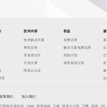
价
技术内容
权益
服
技术解决方案
免费试用
基
帮助文档
解决方案免费试用
企
开发者社区
高校计划
迁
天池大赛
推荐返现计划
官
器
阿里云认证
健
管理
信
联系我们
加入我们
巴国际交易市场
1688
阿里妈妈
飞猪
阿里云计算
万网
高德
UC