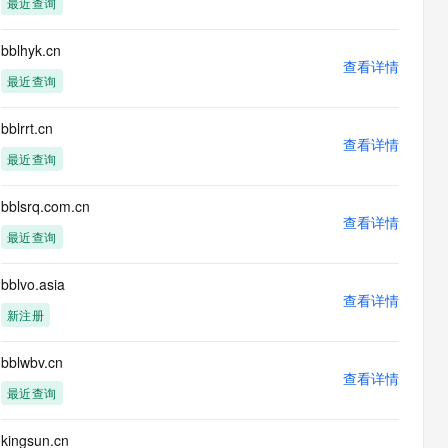
最近查询
息提取
与 AI 智能体进行实时音视频通话
从文本、图片、视频中提取结构化的属性信息
构建支持视频理解的 AI 音视频实时通话应用
bblhyk.cn
查看详情
t.diy 一步搞定创意建站
构建大模型应用的安全防护体系
最近查询
通过自然语言交互简化开发流程,全栈开发支持
通过阿里云安全产品对 AI 应用进行安全防护
bblrrt.cn
查看详情
最近查询
bblsrq.com.cn
查看详情
最近查询
bblvo.asia
查看详情
新注册
bblwbv.cn
查看详情
最近查询
kingsun.cn