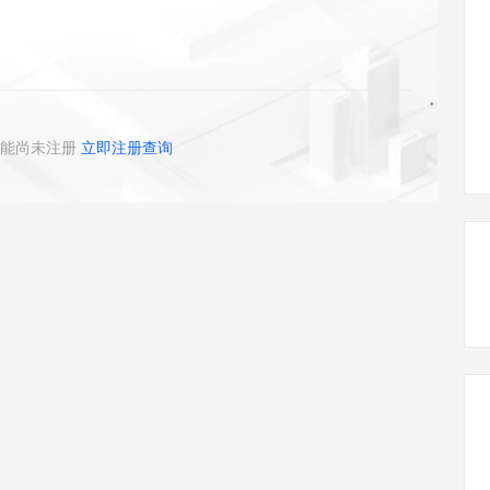
态智能体模型
旗舰 MoE 大模型，百万上下文与顶尖推理能力
图生视频，流
同享
万小智 AI 建站低至 15元/月
Qoder CN
AI 短剧/漫剧
云原生数据库 
快递物流查询
WordPress
成为服务伙
高校合作
点，立即开启云上创新
覆盖公网/内网、递归/权威、移动APP等全场景解析服务
送.CN域名，送备案服务码
基于千问大模型等，支持代码智能生成、研发智能问答
AI助力短剧
GLM-5.2
Wan2.7-T
Ubuntu
服务生态伙伴
视觉 Coding、空间感知、多模态思考等全面升级
1M上下文，专为长程任务能力而生
云工开物
企业应用
Works
Night Plan 支持 Qwen 3.8-Max
云原生大数据计算服务 MaxCompute
AI 办公
容器服务 Kub
NEW
Red Hat
30+ 款产品免费体验
Data Agent 驱动的一站式 Data+AI 开发治理平台
夜间 5 折，Qwen/Meoo/TokenPlan 客户专享
面向分析的企业级SaaS模式云数据仓库
AI智能应用
提供一站式管
科研合作
ERP
堂（旗舰版）
SUSE
能尚未注册
立即注册查询
智能客服
AI 应用构建
大模型原生
CRM
防护产品
2个月
自动承接线索
建站小程序
Qoder
大模型服务平台百炼-应用模版
OA 办公系统
HOT
NEW
面向真实软件
个人版上线、团队版降价；千问3.8-Max首发发尝鲜
丰富多元化的应用模版和解决方案
力提升
财税管理
模板建站
万有无界
大模型服务平台百炼-智能体
400电话
定制建站
的模型效果
灵活可视化地构建企业级 Agent
方案
广告营销
模板小程序
秒悟
人工智能平台 PAI
定制小程序
云端极速 AI 
新一代 AI 视频生成模型，深度适配广告营销等场景
AI Native 的算法工程平台，一站式完成建模、训练、推理服务部署
APP 开发
建站系统