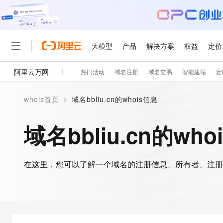
大模型
产品
解决方案
权益
定价
阿里云万网
热门活动
域名注册
域名交易
智能建站
定
大模型
产品
解决方案
权益
定价
云市场
伙伴
服务
了解阿里云
精选产品
精选解决方案
普惠上云
产品定价
精选商城
成为销售伙伴
售前咨询
为什么选择阿里云
千问AI平台
whois首页
>
域名bbliu.cn的whois信息
了解云产品的定价详情
大模型服务平台百炼
千问办公，解锁你的工作
普惠上云 官方力荐
分销伙伴
在线服务
网站建设
什么是云计算
大
大模型服务与应用平台
企业级Agent产品，直接
云服务器38元/年起，超
域名bbliu.cn的who
咨询伙伴
多端小程序
技术领先
云上成本管理
售后服务
轻量应用服务器
Agency Agents：拥
官方推荐返现计划
大模型
精选产品
精选解决方案
Salesforce 国际版订阅
稳定可靠
管理和优化成本
推荐新用户得奖励，单订单
销售伙伴合作计划
自助服务
友盟天域
安全合规
人工智能与机器学习
AI
文本生成
在这里，您可以了解一个域名的注册信息、所有者、注册
云数据库 RDS
HappyHorse 打造一
云工开物
无影生态合作计划
在线服务
观测云
分析师报告
高校专属算力普惠，学生认
计算
互联网应用开发
Qwen3.8-Max
HOT
Salesforce On Alibaba C
工单服务
智能体时代全能旗舰模型
Tuya 物联网平台阿里云
研究报告与白皮书
人工智能平台 PAI
快速拥有专属 OpenClaw
大模
Consulting Partner 合
大数据
容器
免费试用
短信专区
一站式AI开发、训练和推
蓝凌 OA
Qwen3.7-Plus
AI 大模型销售与服务生
现代化应用