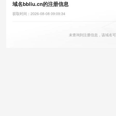
存储
天池大赛
能看、能想、能动手的多模
域名bbliu.cn的注册信息
云解析DNS
解决方案免费试用 新老
电子合同
最高领取价值200元试用
安全
网络与CDN
AI 算法大赛
Qwen3-VL-Plus
获取时间
：
2026-08-08 09:09:34
畅捷通
大数据开发治理平台 Data
AI 产品 免费试用
网络
安全
云开发大赛
Tableau 订阅
1亿+ 大模型 tokens 和 
可观测
入门学习赛
中间件
AI空中课堂在线直播课
未查询到注册信息，该域名可
云防火墙
140+云产品 免费试用
大模型服务
上云与迁云
云原生的云上边界网络安全
产品新客免费试用，最长1
数据库
生态解决方案
千问AI平台-Token Plan
企业出海
大模型ACA认证体验
大数据计算
助力企业全员 AI 认知与能
行业生态解决方案
政企业务
媒体服务
千问AI平台-模型体验
开发者生态解决方案
在线体验全尺寸、多种模态
企业服务与云通信
AI 开发和 AI 应用解决
Happy 系列大模型
域名与网站
终端用户计算
Serverless
大模型解决方案
开发工具