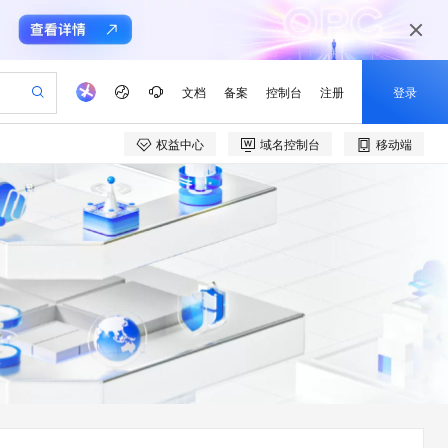
文档
备案
控制台
注册
登录
权益中心
域名控制台
移动端
验
作计划
器
AI 活动
专业服务
服务伙伴合作计划
开发者社区
加入我们
产品动态
服务平台百炼
阿里云 OPC 创新助力计划
一站式生成采购清单，支持单品或批量购买
io：打造专属 AI 语音助手
S产品伙伴计划（繁花）
峰会
CS
造的大模型服务与应用开发平台
一句话生成原生可编辑精美 PPT 文稿
AI 生产力先锋
Al MaaS 服务伙伴赋能合作
域名
博文
Careers
至高可申请百万元
Qwen3.8-Max 模型上线
开启高性价比 AI 编程新体验
弹性可伸缩的云计算服务
Qwen-Audio-3.0-Realtime 端到端实时语音角色扮演
输入一句话想法, 轻松生成专业的 PPT
先锋实践拓展 AI 生产力的边界
Token 补贴，五大权
计划
海大会
伙伴信用分合作计划
商标
问答
社会招聘
益加速 OPC 成功
eek-V4-Pro
SS
一键部署幻兽帕鲁游戏服务器
飞天发布时刻
HOT
Open Search 向量检索版支
划
备案
电子书
校园招聘
pSeek-V4-Pro
视频创作，一键激活电商全链路生产力
稳定、安全、高性价比、高性能的云存储服务
一键购买专属联机服务器，轻松开启游戏
所见，即是所愿
持视频检索 Pipeline 功能
更多支持
划
公司注册
镜像站
视频生成
语音识别与合成
专属 QwenPaw
漫剧工坊：一站式动画创作平台
AI 实训营
HOT
应用身份服务 (IDaaS)
合作伙伴培训与认证
划
上云迁移
站生成，高效打造优质广告素材
全接入的云上超级电脑
从聊天伙伴进化为能主动干活的本地数字员工
快速生产连贯的高质量长漫剧
从基础到进阶，Agent 创客手把手教你
OpenClaw 管理能力上线
e-1.1-T2V
Qwen3-TTS-Flash
lScope
我要反馈
查询合作伙伴
畅细腻的高质量视频
离线语音合成大模型，多语言方言自适应，低延迟高稳定
n Alibaba Cloud ISV 合作
代维服务
建企业门户网站
10 分钟搭建微信、支付宝小程序
MaxCompute MaxFrame 提
创新加速
ope
登录合作伙伴管理后台
我要建议
站，无忧落地极速上线
以可视化方式快速构建移动和 PC 门户网站
国内短信简单易用，安全可靠，秒级触达，全球覆盖200+国家和地区。
高效部署网站，快速应用到小程序
供自动弹性内存功能
e-1.1-I2V
Cosyvoice-V3-Flash