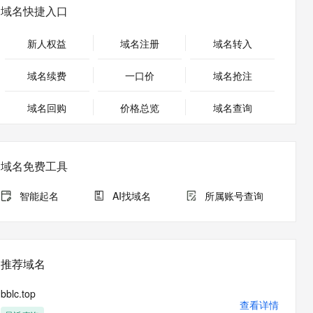
安全
畅自然，细节丰富
高表现力语音合成大模型，语音克隆听感自然
我要投诉
PolarDB
域名快捷入口
上云场景组合购
Milvus 弹性伸缩功能新增节
伴
漫剧创作，剧本、分镜、视频高效生成
100%兼容MySQL、PostgreSQL，兼容Oracle，支持集中和分布式
覆盖90%+业务场景，专享组合折扣价
点支持范围
2V
VPN
Fun-ASR
新人权益
域名注册
域名转入
文戏情感细腻自然，动作戏激烈拳拳到肉，实现更强表演能力
支持中英文自由切换，具备更强的噪声鲁棒性
ernetes 版 ACK
云聚AI 严选权益
AI 原生数据库服务发布
SSL 证书
，一键激活高效办公新体验
理容器应用的 K8s 服务
精选AI产品，从模型到应用全链提效
Agent 数据网关
域名续费
一口价
域名抢注
堡垒机
AI 用量加速计划
云原生数据库 PolarDB
应用
域名回购
价格总览
防火墙
域名查询
、识别商机，让客服更高效、服务更出色。
新老同享，达量后返
Agentic Database 发布
千问办公
主机安全
NEW
的智能体编程平台
一站式AI生产力平台
域名免费工具
AI 应用及服务市场
伶鹊
企业级人与Agent协作平台，接入和调度多个数字员工
智能客服平台，对话机器人、对话分析、智能外呼
智能起名
AI找域名
所属账号查询
AI 应用
大模型服务平台百炼 - 全妙
大模型
应用创作平台
多模态内容创作工具，已接入 DeepSeek
自然语言处理
推荐域名
数据标注
bblc.top
机器学习
查看详情