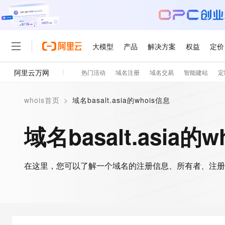
大模型
产品
解决方案
权益
定价
阿里云万网
热门活动
域名注册
域名交易
智能建站
定
大模型
产品
解决方案
权益
定价
云市场
伙伴
服务
了解阿里云
精选产品
精选解决方案
普惠上云
产品定价
精选商城
成为销售伙伴
售前咨询
为什么选择阿里云
千问AI平台
whois首页
>
域名basalt.asia的whois信息
了解云产品的定价详情
大模型服务平台百炼
千问办公，解锁你的工作
普惠上云 官方力荐
分销伙伴
在线服务
网站建设
什么是云计算
大
大模型服务与应用平台
企业级Agent产品，直接
云服务器38元/年起，超
域名basalt.asia的
咨询伙伴
多端小程序
技术领先
云上成本管理
售后服务
轻量应用服务器
Agency Agents：拥
官方推荐返现计划
大模型
精选产品
精选解决方案
Salesforce 国际版订阅
稳定可靠
管理和优化成本
推荐新用户得奖励，单订单
销售伙伴合作计划
自助服务
友盟天域
安全合规
人工智能与机器学习
AI
文本生成
在这里，您可以了解一个域名的注册信息、所有者、注册
云数据库 RDS
HappyHorse 打造一
云工开物
无影生态合作计划
在线服务
观测云
分析师报告
高校专属算力普惠，学生认
计算
互联网应用开发
Qwen3.8-Max
HOT
Salesforce On Alibaba C
工单服务
智能体时代全能旗舰模型
Tuya 物联网平台阿里云
研究报告与白皮书
人工智能平台 PAI
快速拥有专属 OpenClaw
大模
Consulting Partner 合
大数据
容器
免费试用
短信专区
一站式AI开发、训练和推
蓝凌 OA
Qwen3.7-Plus
AI 大模型销售与服务生
现代化应用