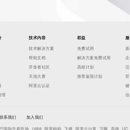
价
技术内容
权益
服
技术解决方案
免费试用
基
帮助文档
解决方案免费试用
企
开发者社区
高校计划
迁
天池大赛
推荐返现计划
官
器
阿里云认证
健
管理
信
联系我们
加入我们
巴国际交易市场
1688
阿里妈妈
飞猪
阿里云计算
万网
高德
UC