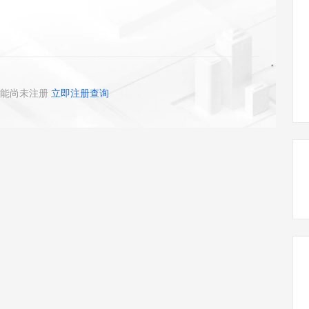
态智能体模型
旗舰 MoE 大模型，百万上下文与顶尖推理能力
图生视频，流
同享
万小智 AI 建站低至 15元/月
Qoder CN
AI 短剧/漫剧
云原生数据库 
快递物流查询
WordPress
成为服务伙
高校合作
点，立即开启云上创新
覆盖公网/内网、递归/权威、移动APP等全场景解析服务
送.CN域名，送备案服务码
基于千问大模型等，支持代码智能生成、研发智能问答
AI助力短剧
GLM-5.2
Wan2.7-T
Ubuntu
服务生态伙伴
视觉 Coding、空间感知、多模态思考等全面升级
1M上下文，专为长程任务能力而生
云工开物
企业应用
Works
Night Plan 支持 Qwen 3.8-Max
云原生大数据计算服务 MaxCompute
AI 办公
容器服务 Kub
NEW
Red Hat
30+ 款产品免费体验
Data Agent 驱动的一站式 Data+AI 开发治理平台
夜间 5 折，Qwen/Meoo/TokenPlan 客户专享
面向分析的企业级SaaS模式云数据仓库
AI智能应用
提供一站式管
科研合作
ERP
堂（旗舰版）
SUSE
能尚未注册
立即注册查询
智能客服
AI 应用构建
大模型原生
CRM
防护产品
2个月
自动承接线索
建站小程序
Qoder
大模型服务平台百炼-应用模版
OA 办公系统
HOT
NEW
面向真实软件
个人版上线、团队版降价；千问3.8-Max首发发尝鲜
丰富多元化的应用模版和解决方案
力提升
财税管理
模板建站
万有无界
大模型服务平台百炼-智能体
400电话
定制建站
的模型效果
灵活可视化地构建企业级 Agent
方案
广告营销
模板小程序
秒悟
人工智能平台 PAI
定制小程序
云端极速 AI 
新一代 AI 视频生成模型，深度适配广告营销等场景
AI Native 的算法工程平台，一站式完成建模、训练、推理服务部署
APP 开发
建站系统