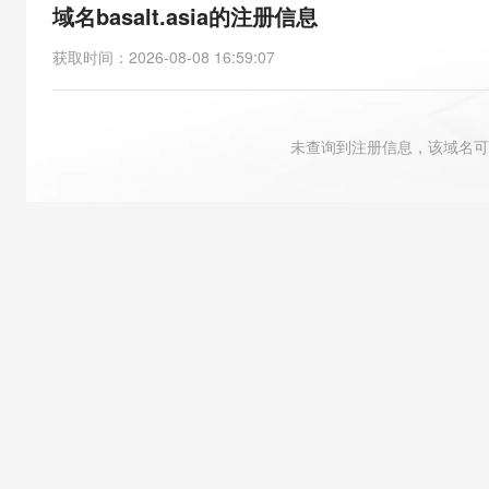
存储
天池大赛
能看、能想、能动手的多模
域名basalt.asia的注册信息
云解析DNS
解决方案免费试用 新老
电子合同
最高领取价值200元试用
安全
网络与CDN
AI 算法大赛
Qwen3-VL-Plus
获取时间
：
2026-08-08 16:59:07
畅捷通
大数据开发治理平台 Data
AI 产品 免费试用
网络
安全
云开发大赛
Tableau 订阅
1亿+ 大模型 tokens 和 
可观测
入门学习赛
中间件
AI空中课堂在线直播课
未查询到注册信息，该域名可
云防火墙
140+云产品 免费试用
大模型服务
上云与迁云
云原生的云上边界网络安全
产品新客免费试用，最长1
数据库
生态解决方案
千问AI平台-Token Plan
企业出海
大模型ACA认证体验
大数据计算
助力企业全员 AI 认知与能
行业生态解决方案
政企业务
媒体服务
千问AI平台-模型体验
开发者生态解决方案
在线体验全尺寸、多种模态
企业服务与云通信
AI 开发和 AI 应用解决
Happy 系列大模型
域名与网站
终端用户计算
Serverless
大模型解决方案
开发工具