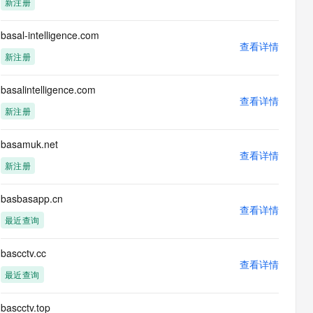
新注册
息提取
与 AI 智能体进行实时音视频通话
从文本、图片、视频中提取结构化的属性信息
构建支持视频理解的 AI 音视频实时通话应用
basal-intelligence.com
查看详情
t.diy 一步搞定创意建站
构建大模型应用的安全防护体系
新注册
通过自然语言交互简化开发流程,全栈开发支持
通过阿里云安全产品对 AI 应用进行安全防护
basalintelligence.com
查看详情
新注册
basamuk.net
查看详情
新注册
basbasapp.cn
查看详情
最近查询
bascctv.cc
查看详情
最近查询
bascctv.top