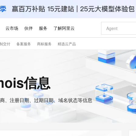
云市场
伙伴
服务
了解阿里云
制交付
备案服务
商标服务
精选云产品
AI 特惠
数据与 API
成为产品伙伴
企业增值服务
最佳实践
价格计算器
AI 场景体
基础软件
产品伙伴合
阿里云认证
市场活动
配置报价
大模型
自助选配和估算价格
新方式
睿译宝，AI翻译排版一步到位
智启 AI 普惠权益
产品生态集成认证中心
企业支持计划
云上春晚
域名与网站
千问官方 MaaS 平台，为开发者和 Agent 而生，新用户赠送 1 亿 + tokens 额度
Qwen Aud
AI Coding
阿里云Maa
2026 阿里云
云服务器 E
为企业打
数据集
Windows
大模型认证
模型
NEW
NEW
交付可用成果
值低价云产品抢先购
上传文档即自动完成翻译和格式还原
至高享 1亿+免费 tokens，加速 Al 应用落地
提供智能易用的域名与建站服务
智能编程，一键
安全可靠、
whois信息
产品生态伙伴
专家技术服务
云上奥运之旅
弹性计算合作
阿里云中企出
手机三要素
宝塔 Linux
全部认证
价格优势
有专属领域专家
GLM-5.2：长任务时代开源旗舰模型
阿里云 OPC 创新助力计划
千问大模型
即刻拥有 DeepS
AI 电商营销
对象存储 O
大模型
产品生态伙伴工作台
企业增值服务台
云栖战略参考
云存储合作计
云栖大会
身份实名认证
CentOS
训练营
推动算力普惠，释放技术红利
最高返9万
多领域专家智能体,一键组建 AI 虚拟交付团队
快速构建应用程序和网站，即刻迈出上云第一步
至高百万元 Token 补贴，加速一人公司成长
多元化、高性能、安全可靠的大模型服务
真正可用的 1M 上下文,一次完成代码全链路开发
轻松解锁专属 Dee
从图文生成到
云上的中国
数据库合作计
活动全景
短信
Docker
图片和
商、注册日期、过期日期、域名状态等信息
站式影视创作平台
Hermes Agent，打造自进化智能体
Token Plan 模型订阅计划
数字证书管理服务（原SSL证书）
5 分钟轻松部署
AI 广告创作
无影云电脑
企业成长
NEW
信息公告
看见新力量
云网络合作计
OCR 文字识别
JAVA
证享300元代金券
可视化编排打通从文字构思到成片全链路闭环
全托管，含MySQL、PostgreSQL、SQL Server、MariaDB多引擎
自主进化，持久记忆，越用越聪明
Qwen3.8-Max 首发尝鲜，限时加量 10 倍，夜间低至2折
实现全站HTTPS，呈现可信的WEB访问
图文、视频一
随时随地安
Kimi-K3
HappyHors
NEW
魔搭 Mode
loud
服务实践
官网公告
Kimi 最新旗舰模型，长程编程与推理利器
让文字生成流
金融模力时刻
Salesforce O
版
发票查验
全能环境
Claude Code + GStack 打造工程团队
千问办公，限时限量积分加倍
Qoder
低代码高效构
AI 建站
短信服务
型
NEW
作计划
计划
创新中心
魔搭 ModelSc
健康状态
理服务
让AI从“聊天伙伴”进化为能干活的“数字员工”
安装技能 GStack，拥有专属 AI 工程团队
你的AI工作搭子，覆盖日常办公高频场景
面向真实软件的智能体编程平台
0 代码专业建
客户案例
天气预报查询
操作系统
Deepseek-v4-pro
HappyHors
态合作计划