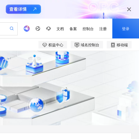
文档
备案
控制台
注册
登录
权益中心
域名控制台
移动端
验
作计划
器
AI 活动
专业服务
服务伙伴合作计划
开发者社区
加入我们
产品动态
服务平台百炼
阿里云 OPC 创新助力计划
一站式生成采购清单，支持单品或批量购买
io：打造专属 AI 语音助手
S产品伙伴计划（繁花）
峰会
CS
造的大模型服务与应用开发平台
一句话生成原生可编辑精美 PPT 文稿
AI 生产力先锋
Al MaaS 服务伙伴赋能合作
域名
博文
Careers
至高可申请百万元
Qwen3.8-Max 模型上线
开启高性价比 AI 编程新体验
弹性可伸缩的云计算服务
Qwen-Audio-3.0-Realtime 端到端实时语音角色扮演
输入一句话想法, 轻松生成专业的 PPT
先锋实践拓展 AI 生产力的边界
Token 补贴，五大权
计划
海大会
伙伴信用分合作计划
商标
问答
社会招聘
益加速 OPC 成功
eek-V4-Pro
SS
一键部署幻兽帕鲁游戏服务器
飞天发布时刻
HOT
Open Search 向量检索版支
划
备案
电子书
校园招聘
pSeek-V4-Pro
视频创作，一键激活电商全链路生产力
稳定、安全、高性价比、高性能的云存储服务
一键购买专属联机服务器，轻松开启游戏
所见，即是所愿
持视频检索 Pipeline 功能
更多支持
划
公司注册
镜像站
视频生成
语音识别与合成
专属 QwenPaw
漫剧工坊：一站式动画创作平台
AI 实训营
HOT
应用身份服务 (IDaaS)
合作伙伴培训与认证
划
上云迁移
站生成，高效打造优质广告素材
全接入的云上超级电脑
从聊天伙伴进化为能主动干活的本地数字员工
快速生产连贯的高质量长漫剧
从基础到进阶，Agent 创客手把手教你
OpenClaw 管理能力上线
e-1.1-T2V
Qwen3-TTS-Flash
lScope
我要反馈
查询合作伙伴
畅细腻的高质量视频
离线语音合成大模型，多语言方言自适应，低延迟高稳定
n Alibaba Cloud ISV 合作
代维服务
建企业门户网站
10 分钟搭建微信、支付宝小程序
MaxCompute MaxFrame 提
创新加速
ope
登录合作伙伴管理后台
我要建议
站，无忧落地极速上线
以可视化方式快速构建移动和 PC 门户网站
国内短信简单易用，安全可靠，秒级触达，全球覆盖200+国家和地区。
高效部署网站，快速应用到小程序
供自动弹性内存功能
e-1.1-I2V
Cosyvoice-V3-Flash