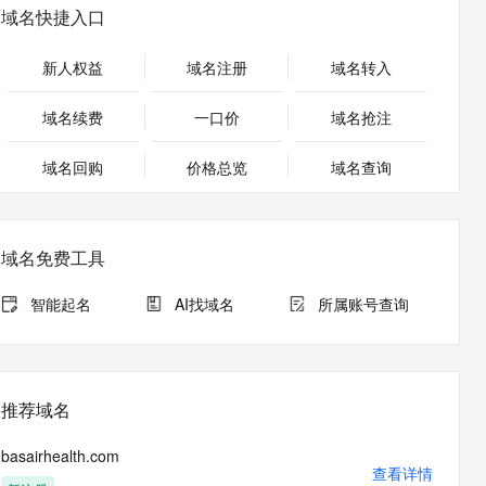
安全
畅自然，细节丰富
高表现力语音合成大模型，语音克隆听感自然
我要投诉
PolarDB
域名快捷入口
上云场景组合购
Milvus 弹性伸缩功能新增节
伴
漫剧创作，剧本、分镜、视频高效生成
100%兼容MySQL、PostgreSQL，兼容Oracle，支持集中和分布式
覆盖90%+业务场景，专享组合折扣价
点支持范围
2V
VPN
Fun-ASR
新人权益
域名注册
域名转入
文戏情感细腻自然，动作戏激烈拳拳到肉，实现更强表演能力
支持中英文自由切换，具备更强的噪声鲁棒性
ernetes 版 ACK
云聚AI 严选权益
AI 原生数据库服务发布
SSL 证书
，一键激活高效办公新体验
理容器应用的 K8s 服务
精选AI产品，从模型到应用全链提效
Agent 数据网关
域名续费
一口价
域名抢注
堡垒机
AI 用量加速计划
云原生数据库 PolarDB
应用
域名回购
价格总览
防火墙
域名查询
、识别商机，让客服更高效、服务更出色。
新老同享，达量后返
Agentic Database 发布
千问办公
主机安全
NEW
的智能体编程平台
一站式AI生产力平台
域名免费工具
AI 应用及服务市场
伶鹊
企业级人与Agent协作平台，接入和调度多个数字员工
智能客服平台，对话机器人、对话分析、智能外呼
智能起名
AI找域名
所属账号查询
AI 应用
大模型服务平台百炼 - 全妙
大模型
应用创作平台
多模态内容创作工具，已接入 DeepSeek
自然语言处理
推荐域名
数据标注
basairhealth.com
机器学习
查看详情