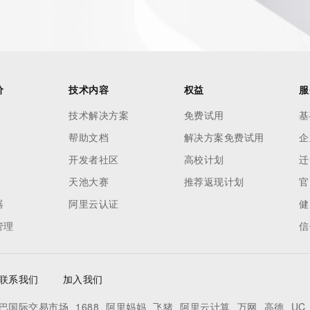
价
技术内容
权益
服
技术解决方案
免费试用
基
帮助文档
解决方案免费试用
企
开发者社区
高校计划
迁
天池大赛
推荐返现计划
官
器
阿里云认证
健
管理
信
联系我们
加入我们
巴国际交易市场
1688
阿里妈妈
飞猪
阿里云计算
万网
高德
UC