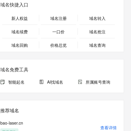
安全
畅自然，细节丰富
高表现力语音合成大模型，语音克隆听感自然
我要投诉
PolarDB
域名快捷入口
上云场景组合购
Milvus 弹性伸缩功能新增节
伴
漫剧创作，剧本、分镜、视频高效生成
100%兼容MySQL、PostgreSQL，兼容Oracle，支持集中和分布式
覆盖90%+业务场景，专享组合折扣价
点支持范围
2V
VPN
Fun-ASR
新人权益
域名注册
域名转入
文戏情感细腻自然，动作戏激烈拳拳到肉，实现更强表演能力
支持中英文自由切换，具备更强的噪声鲁棒性
ernetes 版 ACK
云聚AI 严选权益
AI 原生数据库服务发布
SSL 证书
，一键激活高效办公新体验
理容器应用的 K8s 服务
精选AI产品，从模型到应用全链提效
Agent 数据网关
域名续费
一口价
域名抢注
堡垒机
AI 用量加速计划
云原生数据库 PolarDB
应用
域名回购
价格总览
防火墙
域名查询
、识别商机，让客服更高效、服务更出色。
新老同享，达量后返
Agentic Database 发布
千问办公
主机安全
NEW
的智能体编程平台
一站式AI生产力平台
域名免费工具
AI 应用及服务市场
伶鹊
企业级人与Agent协作平台，接入和调度多个数字员工
智能客服平台，对话机器人、对话分析、智能外呼
智能起名
AI找域名
所属账号查询
AI 应用
大模型服务平台百炼 - 全妙
大模型
应用创作平台
多模态内容创作工具，已接入 DeepSeek
自然语言处理
推荐域名
数据标注
bao-laser.cn
机器学习
查看详情