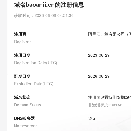
存储
天池大赛
能看、能想、能动手的多模
域名baoanii.cn的注册信息
云解析DNS
解决方案免费试用 新老
电子合同
最高领取价值200元试用
安全
网络与CDN
AI 算法大赛
Qwen3-VL-Plus
获取时间
：
2026-08-08 04:51:36
畅捷通
大数据开发治理平台 Data
AI 产品 免费试用
网络
安全
云开发大赛
Tableau 订阅
1亿+ 大模型 tokens 和 
注册商
阿里云计算有限公司（
可观测
入门学习赛
中间件
AI空中课堂在线直播课
云防火墙
140+云产品 免费试用
Registrar
大模型服务
上云与迁云
云原生的云上边界网络安全
产品新客免费试用，最长1
数据库
生态解决方案
注册日期
2023-06-29
千问AI平台-Token Plan
企业出海
大模型ACA认证体验
大数据计算
Registration Date(UTC)
助力企业全员 AI 认知与能
行业生态解决方案
政企业务
媒体服务
千问AI平台-模型体验
到期日期
2026-06-29
开发者生态解决方案
在线体验全尺寸、多种模态
Expiration Date(UTC)
企业服务与云通信
AI 开发和 AI 应用解决
Happy 系列大模型
域名与网站
域名状态
注册局设置待删除期
pe
Domain Status
非激活状态
inactive
终端用户计算
DNS服务器
暂无
Serverless
大模型解决方案
Nameserver
开发工具