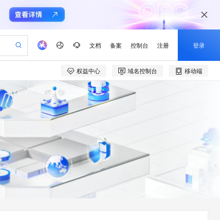
文档
备案
控制台
注册
登录
权益中心
域名控制台
移动端
验
作计划
器
AI 活动
专业服务
服务伙伴合作计划
开发者社区
加入我们
产品动态
服务平台百炼
阿里云 OPC 创新助力计划
一站式生成采购清单，支持单品或批量购买
io：打造专属 AI 语音助手
S产品伙伴计划（繁花）
峰会
CS
造的大模型服务与应用开发平台
一句话生成原生可编辑精美 PPT 文稿
AI 生产力先锋
Al MaaS 服务伙伴赋能合作
域名
博文
Careers
至高可申请百万元
Qwen3.8-Max 模型上线
开启高性价比 AI 编程新体验
弹性可伸缩的云计算服务
Qwen-Audio-3.0-Realtime 端到端实时语音角色扮演
输入一句话想法, 轻松生成专业的 PPT
先锋实践拓展 AI 生产力的边界
Token 补贴，五大权
计划
海大会
伙伴信用分合作计划
商标
问答
社会招聘
益加速 OPC 成功
eek-V4-Pro
SS
一键部署幻兽帕鲁游戏服务器
飞天发布时刻
HOT
Open Search 向量检索版支
划
备案
电子书
校园招聘
pSeek-V4-Pro
视频创作，一键激活电商全链路生产力
稳定、安全、高性价比、高性能的云存储服务
一键购买专属联机服务器，轻松开启游戏
所见，即是所愿
持视频检索 Pipeline 功能
更多支持
划
公司注册
镜像站
视频生成
语音识别与合成
专属 QwenPaw
漫剧工坊：一站式动画创作平台
AI 实训营
HOT
应用身份服务 (IDaaS)
合作伙伴培训与认证
划
上云迁移
站生成，高效打造优质广告素材
全接入的云上超级电脑
从聊天伙伴进化为能主动干活的本地数字员工
快速生产连贯的高质量长漫剧
从基础到进阶，Agent 创客手把手教你
OpenClaw 管理能力上线
e-1.1-T2V
Qwen3-TTS-Flash
lScope
我要反馈
查询合作伙伴
畅细腻的高质量视频
离线语音合成大模型，多语言方言自适应，低延迟高稳定
n Alibaba Cloud ISV 合作
代维服务
建企业门户网站
10 分钟搭建微信、支付宝小程序
MaxCompute MaxFrame 提
创新加速
ope
登录合作伙伴管理后台
我要建议
站，无忧落地极速上线
以可视化方式快速构建移动和 PC 门户网站
国内短信简单易用，安全可靠，秒级触达，全球覆盖200+国家和地区。
高效部署网站，快速应用到小程序
供自动弹性内存功能
e-1.1-I2V
Cosyvoice-V3-Flash