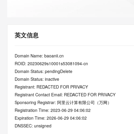
快速部署 Dify，高效搭建 
迁移与运维管理
10 分钟在聊天系统中增加
专有云
英文信息
Domain Name: baoanii.cn
ROID: 20230629s10001s53081094-cn
Domain Status: pendingDelete
Domain Status: inactive
Registrant: REDACTED FOR PRIVACY
Registrant Contact Email: REDACTED FOR PRIVACY
Sponsoring Registrar: 阿里云计算有限公司（万网）
Registration Time: 2023-06-29 04:06:02
Expiration Time: 2026-06-29 04:06:02
DNSSEC: unsigned