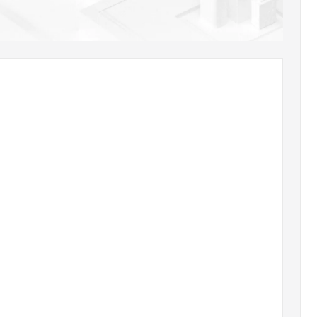
AI 应用
10分钟微调：让0.6B模型媲美235B模
多模态数据信
型
依托云原生高可用架构,实现Dify私有化部署
用1%尺寸在特定领域达到大模型90%以上效果
一个 AI 助手
超强辅助，Bol
即刻拥有 DeepSeek-R1 满血版
在企业官网、通讯软件中为客户提供 AI 客服
多种方案随心选，轻松解锁专属 DeepSeek