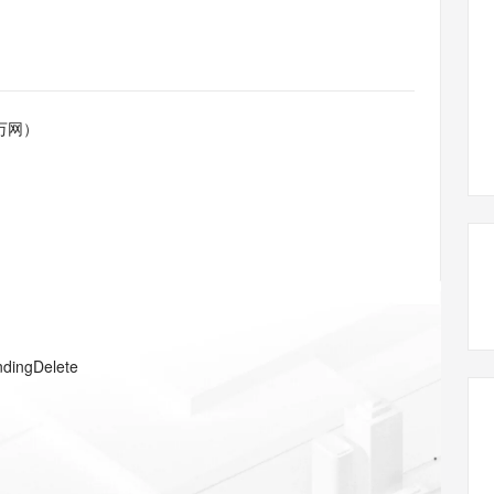
态智能体模型
旗舰 MoE 大模型，百万上下文与顶尖推理能力
图生视频，流
同享
万小智 AI 建站低至 15元/月
Qoder CN
AI 短剧/漫剧
云原生数据库 
快递物流查询
WordPress
成为服务伙
高校合作
点，立即开启云上创新
覆盖公网/内网、递归/权威、移动APP等全场景解析服务
送.CN域名，送备案服务码
基于千问大模型等，支持代码智能生成、研发智能问答
AI助力短剧
GLM-5.2
Wan2.7-T
Ubuntu
服务生态伙伴
视觉 Coding、空间感知、多模态思考等全面升级
1M上下文，专为长程任务能力而生
云工开物
企业应用
Works
Night Plan 支持 Qwen 3.8-Max
云原生大数据计算服务 MaxCompute
AI 办公
容器服务 Kub
NEW
Red Hat
30+ 款产品免费体验
Data Agent 驱动的一站式 Data+AI 开发治理平台
夜间 5 折，Qwen/Meoo/TokenPlan 客户专享
面向分析的企业级SaaS模式云数据仓库
AI智能应用
提供一站式管
科研合作
万网）
ERP
堂（旗舰版）
SUSE
智能客服
AI 应用构建
大模型原生
CRM
防护产品
2个月
自动承接线索
建站小程序
Qoder
大模型服务平台百炼-应用模版
OA 办公系统
HOT
NEW
面向真实软件
个人版上线、团队版降价；千问3.8-Max首发发尝鲜
丰富多元化的应用模版和解决方案
力提升
财税管理
模板建站
万有无界
大模型服务平台百炼-智能体
400电话
定制建站
的模型效果
灵活可视化地构建企业级 Agent
方案
广告营销
模板小程序
秒悟
人工智能平台 PAI
ndingDelete
定制小程序
云端极速 AI 
新一代 AI 视频生成模型，深度适配广告营销等场景
AI Native 的算法工程平台，一站式完成建模、训练、推理服务部署
APP 开发
建站系统