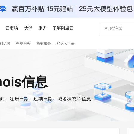
云市场
伙伴
服务
了解阿里云
制交付
备案服务
商标服务
精选云产品
AI 特惠
数据与 API
成为产品伙伴
企业增值服务
最佳实践
价格计算器
AI 场景体
基础软件
产品伙伴合
阿里云认证
市场活动
配置报价
大模型
自助选配和估算价格
新方式
睿译宝，AI翻译排版一步到位
智启 AI 普惠权益
产品生态集成认证中心
企业支持计划
云上春晚
域名与网站
千问官方 MaaS 平台，为开发者和 Agent 而生，新用户赠送 1 亿 + tokens 额度
Qwen Aud
AI Coding
阿里云Maa
2026 阿里云
云服务器 E
为企业打
数据集
Windows
大模型认证
模型
NEW
NEW
交付可用成果
值低价云产品抢先购
上传文档即自动完成翻译和格式还原
至高享 1亿+免费 tokens，加速 Al 应用落地
提供智能易用的域名与建站服务
智能编程，一键
安全可靠、
hois信息
产品生态伙伴
专家技术服务
云上奥运之旅
弹性计算合作
阿里云中企出
手机三要素
宝塔 Linux
全部认证
价格优势
有专属领域专家
GLM-5.2：长任务时代开源旗舰模型
阿里云 OPC 创新助力计划
千问大模型
即刻拥有 DeepS
AI 电商营销
对象存储 O
大模型
产品生态伙伴工作台
企业增值服务台
云栖战略参考
云存储合作计
云栖大会
身份实名认证
CentOS
训练营
推动算力普惠，释放技术红利
最高返9万
多领域专家智能体,一键组建 AI 虚拟交付团队
快速构建应用程序和网站，即刻迈出上云第一步
至高百万元 Token 补贴，加速一人公司成长
多元化、高性能、安全可靠的大模型服务
真正可用的 1M 上下文,一次完成代码全链路开发
轻松解锁专属 Dee
从图文生成到
云上的中国
数据库合作计
活动全景
短信
Docker
图片和
商、注册日期、过期日期、域名状态等信息
站式影视创作平台
Hermes Agent，打造自进化智能体
Token Plan 模型订阅计划
数字证书管理服务（原SSL证书）
5 分钟轻松部署
AI 广告创作
无影云电脑
企业成长
NEW
信息公告
看见新力量
云网络合作计
OCR 文字识别
JAVA
证享300元代金券
可视化编排打通从文字构思到成片全链路闭环
全托管，含MySQL、PostgreSQL、SQL Server、MariaDB多引擎
自主进化，持久记忆，越用越聪明
Qwen3.8-Max 首发尝鲜，限时加量 10 倍，夜间低至2折
实现全站HTTPS，呈现可信的WEB访问
图文、视频一
随时随地安
Kimi-K3
HappyHors
NEW
魔搭 Mode
loud
服务实践
官网公告
Kimi 最新旗舰模型，长程编程与推理利器
让文字生成流
金融模力时刻
Salesforce O
版
发票查验
全能环境
Claude Code + GStack 打造工程团队
千问办公，限时限量积分加倍
Qoder
低代码高效构
AI 建站
短信服务
型
NEW
作计划
计划
创新中心
魔搭 ModelSc
健康状态
理服务
让AI从“聊天伙伴”进化为能干活的“数字员工”
安装技能 GStack，拥有专属 AI 工程团队
你的AI工作搭子，覆盖日常办公高频场景
面向真实软件的智能体编程平台
0 代码专业建
客户案例
天气预报查询
操作系统
Deepseek-v4-pro
HappyHors
态合作计划