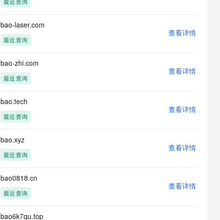
最近查询
息提取
与 AI 智能体进行实时音视频通话
从文本、图片、视频中提取结构化的属性信息
构建支持视频理解的 AI 音视频实时通话应用
bao-laser.com
查看详情
t.diy 一步搞定创意建站
构建大模型应用的安全防护体系
最近查询
通过自然语言交互简化开发流程,全栈开发支持
通过阿里云安全产品对 AI 应用进行安全防护
bao-zhi.com
查看详情
最近查询
bao.tech
查看详情
最近查询
bao.xyz
查看详情
最近查询
bao0818.cn
查看详情
最近查询
bao6k7qu.top