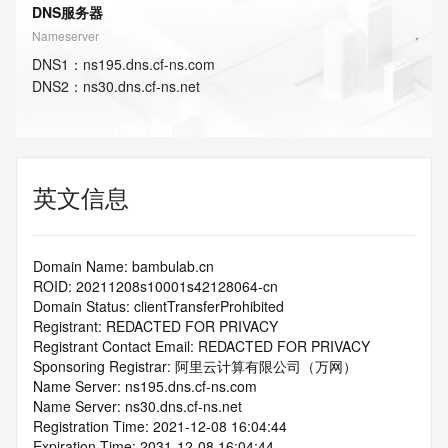
DNS服务器
Nameserver
DNS
1
：
ns195.dns.cf-ns.com
DNS
2
：
ns30.dns.cf-ns.net
英文信息
Domain Name: bambulab.cn
ROID: 20211208s10001s42128064-cn
Domain Status: clientTransferProhibited
Registrant: REDACTED FOR PRIVACY
Registrant Contact Email: REDACTED FOR PRIVACY
Sponsoring Registrar: 阿里云计算有限公司（万网）
Name Server: ns195.dns.cf-ns.com
Name Server: ns30.dns.cf-ns.net
Registration Time: 2021-12-08 16:04:44
Expiration Time: 2031-12-08 16:04:44