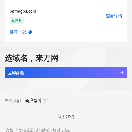
bamagps.com
查看详情
新注册
展开全部
bamagx.com
查看详情
最近查询
选域名，来万网
bamaletao.com
查看详情
最近查询
立即体验
bamanshengwu.com
查看详情
最近查询
关注我们：
新浪微博
bamaso.com
联系我们
查看详情
最近查询
文档
|
开发者社区
|
天池大赛
|
培训与认证