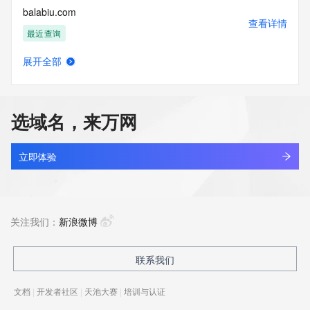
balabiu.com
查看详情
最近查询
展开全部
balaitoto8.com
查看详情
新注册
选域名，来万网
balaitotoc.com
查看详情
新注册
立即体验
balaitotoe.com
查看详情
新注册
关注我们：
新浪微博
balanceblaze.com
联系我们
查看详情
最近查询
文档
|
开发者社区
|
天池大赛
|
培训与认证