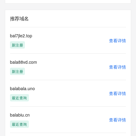
推荐域名
bal7jle2.top
查看详情
新注册
bala88vd.com
查看详情
新注册
balabala.uno
查看详情
最近查询
balabiu.cn
查看详情
最近查询