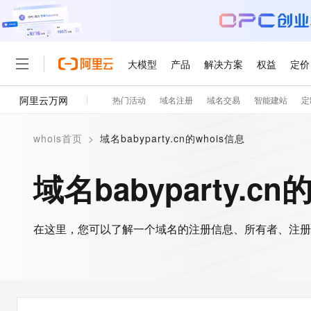
大模型
产品
解决方案
权益
定价
阿里云万网
热门活动
域名注册
域名交易
智能建站
定
大模型
产品
解决方案
权益
定价
云市场
伙伴
服务
了解阿里云
精选产品
精选解决方案
普惠上云
产品定价
精选商城
成为销售伙伴
售前咨询
为什么选择阿里云
千问AI平台
whois首页
>
域名babyparty.cn的whois信息
了解云产品的定价详情
大模型服务平台百炼
千问办公，解锁你的工作
普惠上云 官方力荐
分销伙伴
在线服务
网站建设
什么是云计算
大
大模型服务与应用平台
企业级Agent产品，直接
云服务器38元/年起，超
域名babyparty.cn
咨询伙伴
多端小程序
技术领先
云上成本管理
售后服务
轻量应用服务器
Agency Agents：拥
官方推荐返现计划
大模型
精选产品
精选解决方案
Salesforce 国际版订阅
稳定可靠
管理和优化成本
推荐新用户得奖励，单订单
销售伙伴合作计划
自助服务
友盟天域
安全合规
人工智能与机器学习
AI
文本生成
在这里，您可以了解一个域名的注册信息、所有者、注册
云数据库 RDS
HappyHorse 打造一
云工开物
无影生态合作计划
在线服务
观测云
分析师报告
高校专属算力普惠，学生认
计算
互联网应用开发
Qwen3.8-Max
HOT
Salesforce On Alibaba C
工单服务
智能体时代全能旗舰模型
Tuya 物联网平台阿里云
研究报告与白皮书
人工智能平台 PAI
快速拥有专属 OpenClaw
大模
Consulting Partner 合
大数据
容器
免费试用
短信专区
一站式AI开发、训练和推
蓝凌 OA
Qwen3.7-Plus
AI 大模型销售与服务生
现代化应用