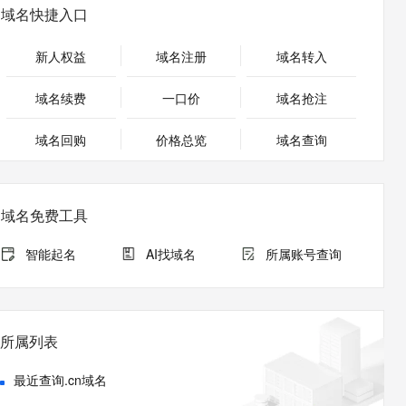
安全
畅自然，细节丰富
高表现力语音合成大模型，语音克隆听感自然
我要投诉
PolarDB
域名快捷入口
上云场景组合购
Milvus 弹性伸缩功能新增节
伴
漫剧创作，剧本、分镜、视频高效生成
100%兼容MySQL、PostgreSQL，兼容Oracle，支持集中和分布式
覆盖90%+业务场景，专享组合折扣价
点支持范围
2V
VPN
Fun-ASR
新人权益
域名注册
域名转入
文戏情感细腻自然，动作戏激烈拳拳到肉，实现更强表演能力
支持中英文自由切换，具备更强的噪声鲁棒性
ernetes 版 ACK
云聚AI 严选权益
AI 原生数据库服务发布
SSL 证书
，一键激活高效办公新体验
理容器应用的 K8s 服务
精选AI产品，从模型到应用全链提效
Agent 数据网关
域名续费
一口价
域名抢注
堡垒机
AI 用量加速计划
云原生数据库 PolarDB
应用
域名回购
价格总览
防火墙
域名查询
、识别商机，让客服更高效、服务更出色。
新老同享，达量后返
Agentic Database 发布
千问办公
主机安全
NEW
的智能体编程平台
一站式AI生产力平台
域名免费工具
AI 应用及服务市场
伶鹊
企业级人与Agent协作平台，接入和调度多个数字员工
智能客服平台，对话机器人、对话分析、智能外呼
智能起名
AI找域名
所属账号查询
AI 应用
大模型服务平台百炼 - 全妙
大模型
应用创作平台
多模态内容创作工具，已接入 DeepSeek
自然语言处理
所属列表
数据标注
最近查询.cn域名
机器学习