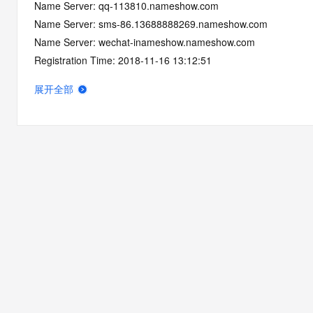
Name Server: qq-113810.nameshow.com
Name Server: sms-86.13688888269.nameshow.com
Name Server: wechat-inameshow.nameshow.com
Registration Time: 2018-11-16 13:12:51
Expiration Time: 2026-11-16 13:12:51
展开全部
DNSSEC: unsigned