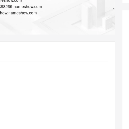
meshow.com
AI 应用
10分钟微调：让0.6B模型媲美235B模
多模态数据信
888269.nameshow.com
型
依托云原生高可用架构,实现Dify私有化部署
show.nameshow.com
用1%尺寸在特定领域达到大模型90%以上效果
一个 AI 助手
超强辅助，Bol
即刻拥有 DeepSeek-R1 满血版
在企业官网、通讯软件中为客户提供 AI 客服
多种方案随心选，轻松解锁专属 DeepSeek