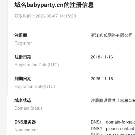
存储
天池大赛
能看、能想、能动手的多模
域名babyparty.cn的注册信息
云解析DNS
解决方案免费试用 新老
电子合同
最高领取价值200元试用
安全
网络与CDN
AI 算法大赛
Qwen3-VL-Plus
获取时间
：
2026-08-07 14:15:20
畅捷通
大数据开发治理平台 Data
AI 产品 免费试用
网络
安全
云开发大赛
Tableau 订阅
1亿+ 大模型 tokens 和 
注册商
浙江贰贰网络有限公司
可观测
入门学习赛
中间件
AI空中课堂在线直播课
云防火墙
140+云产品 免费试用
Registrar
大模型服务
上云与迁云
云原生的云上边界网络安全
产品新客免费试用，最长1
数据库
生态解决方案
注册日期
2018-11-16
千问AI平台-Token Plan
企业出海
大模型ACA认证体验
大数据计算
Registration Date(UTC)
助力企业全员 AI 认知与能
行业生态解决方案
政企业务
媒体服务
千问AI平台-模型体验
到期日期
2026-11-16
开发者生态解决方案
在线体验全尺寸、多种模态
Expiration Date(UTC)
企业服务与云通信
AI 开发和 AI 应用解决
Happy 系列大模型
域名与网站
域名状态
注册商设置禁止转移
cli
Domain Status
终端用户计算
DNS服务器
DNS
1
：
domain-for-sa
Serverless
大模型解决方案
DNS
2
：
please-contac
Nameserver
开发工具