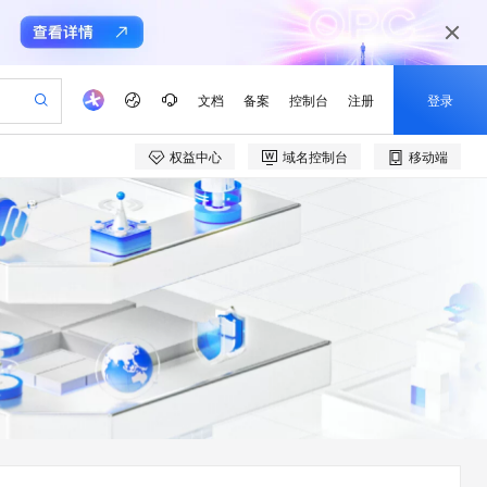
文档
备案
控制台
注册
登录
权益中心
域名控制台
移动端
验
作计划
器
AI 活动
专业服务
服务伙伴合作计划
开发者社区
加入我们
产品动态
服务平台百炼
阿里云 OPC 创新助力计划
一站式生成采购清单，支持单品或批量购买
io：打造专属 AI 语音助手
S产品伙伴计划（繁花）
峰会
CS
造的大模型服务与应用开发平台
一句话生成原生可编辑精美 PPT 文稿
AI 生产力先锋
Al MaaS 服务伙伴赋能合作
域名
博文
Careers
至高可申请百万元
Qwen3.8-Max 模型上线
开启高性价比 AI 编程新体验
弹性可伸缩的云计算服务
Qwen-Audio-3.0-Realtime 端到端实时语音角色扮演
输入一句话想法, 轻松生成专业的 PPT
先锋实践拓展 AI 生产力的边界
Token 补贴，五大权
计划
海大会
伙伴信用分合作计划
商标
问答
社会招聘
益加速 OPC 成功
eek-V4-Pro
SS
一键部署幻兽帕鲁游戏服务器
飞天发布时刻
HOT
Open Search 向量检索版支
划
备案
电子书
校园招聘
pSeek-V4-Pro
视频创作，一键激活电商全链路生产力
稳定、安全、高性价比、高性能的云存储服务
一键购买专属联机服务器，轻松开启游戏
所见，即是所愿
持视频检索 Pipeline 功能
更多支持
划
公司注册
镜像站
视频生成
语音识别与合成
专属 QwenPaw
漫剧工坊：一站式动画创作平台
AI 实训营
HOT
应用身份服务 (IDaaS)
合作伙伴培训与认证
划
上云迁移
站生成，高效打造优质广告素材
全接入的云上超级电脑
从聊天伙伴进化为能主动干活的本地数字员工
快速生产连贯的高质量长漫剧
从基础到进阶，Agent 创客手把手教你
OpenClaw 管理能力上线
e-1.1-T2V
Qwen3-TTS-Flash
lScope
我要反馈
查询合作伙伴
畅细腻的高质量视频
离线语音合成大模型，多语言方言自适应，低延迟高稳定
n Alibaba Cloud ISV 合作
代维服务
建企业门户网站
10 分钟搭建微信、支付宝小程序
MaxCompute MaxFrame 提
创新加速
ope
登录合作伙伴管理后台
我要建议
站，无忧落地极速上线
以可视化方式快速构建移动和 PC 门户网站
国内短信简单易用，安全可靠，秒级触达，全球覆盖200+国家和地区。
高效部署网站，快速应用到小程序
供自动弹性内存功能
e-1.1-I2V
Cosyvoice-V3-Flash