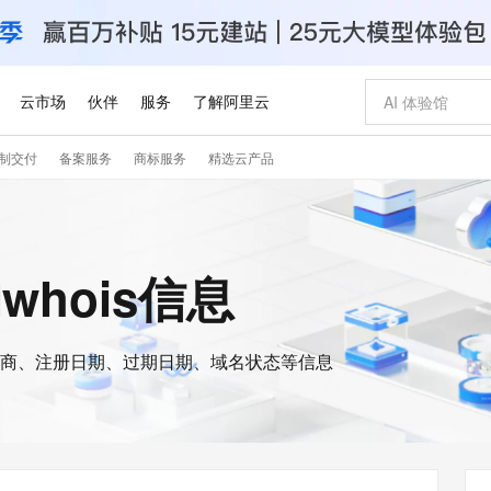
云市场
伙伴
服务
了解阿里云
制交付
备案服务
商标服务
精选云产品
AI 特惠
数据与 API
成为产品伙伴
企业增值服务
最佳实践
价格计算器
AI 场景体
基础软件
产品伙伴合
阿里云认证
市场活动
配置报价
大模型
自助选配和估算价格
新方式
睿译宝，AI翻译排版一步到位
智启 AI 普惠权益
产品生态集成认证中心
企业支持计划
云上春晚
域名与网站
千问官方 MaaS 平台，为开发者和 Agent 而生，新用户赠送 1 亿 + tokens 额度
Qwen Aud
AI Coding
阿里云Maa
2026 阿里云
云服务器 E
为企业打
数据集
Windows
大模型认证
模型
NEW
NEW
交付可用成果
值低价云产品抢先购
上传文档即自动完成翻译和格式还原
至高享 1亿+免费 tokens，加速 Al 应用落地
提供智能易用的域名与建站服务
智能编程，一键
安全可靠、
的whois信息
产品生态伙伴
专家技术服务
云上奥运之旅
弹性计算合作
阿里云中企出
手机三要素
宝塔 Linux
全部认证
价格优势
有专属领域专家
GLM-5.2：长任务时代开源旗舰模型
阿里云 OPC 创新助力计划
千问大模型
即刻拥有 DeepS
AI 电商营销
对象存储 O
大模型
产品生态伙伴工作台
企业增值服务台
云栖战略参考
云存储合作计
云栖大会
身份实名认证
CentOS
训练营
推动算力普惠，释放技术红利
最高返9万
多领域专家智能体,一键组建 AI 虚拟交付团队
快速构建应用程序和网站，即刻迈出上云第一步
至高百万元 Token 补贴，加速一人公司成长
多元化、高性能、安全可靠的大模型服务
真正可用的 1M 上下文,一次完成代码全链路开发
轻松解锁专属 Dee
从图文生成到
云上的中国
数据库合作计
活动全景
短信
Docker
图片和
商、注册日期、过期日期、域名状态等信息
站式影视创作平台
Hermes Agent，打造自进化智能体
Token Plan 模型订阅计划
数字证书管理服务（原SSL证书）
5 分钟轻松部署
AI 广告创作
无影云电脑
企业成长
NEW
信息公告
看见新力量
云网络合作计
OCR 文字识别
JAVA
证享300元代金券
可视化编排打通从文字构思到成片全链路闭环
全托管，含MySQL、PostgreSQL、SQL Server、MariaDB多引擎
自主进化，持久记忆，越用越聪明
Qwen3.8-Max 首发尝鲜，限时加量 10 倍，夜间低至2折
实现全站HTTPS，呈现可信的WEB访问
图文、视频一
随时随地安
Kimi-K3
HappyHors
NEW
魔搭 Mode
loud
服务实践
官网公告
Kimi 最新旗舰模型，长程编程与推理利器
让文字生成流
金融模力时刻
Salesforce O
版
发票查验
全能环境
Claude Code + GStack 打造工程团队
千问办公，限时限量积分加倍
Qoder
低代码高效构
AI 建站
短信服务
型
NEW
作计划
计划
创新中心
魔搭 ModelSc
健康状态
理服务
让AI从“聊天伙伴”进化为能干活的“数字员工”
安装技能 GStack，拥有专属 AI 工程团队
你的AI工作搭子，覆盖日常办公高频场景
面向真实软件的智能体编程平台
0 代码专业建
客户案例
天气预报查询
操作系统
Deepseek-v4-pro
HappyHors
态合作计划