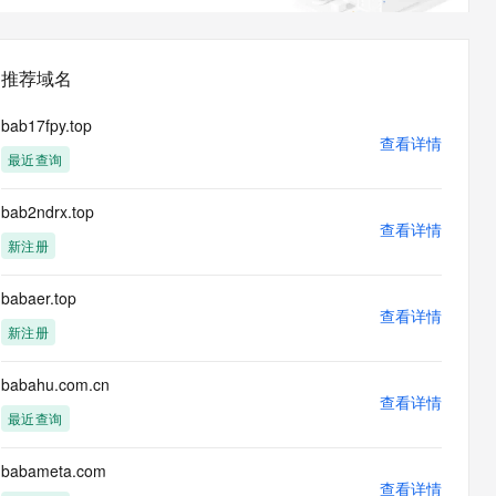
息提取
与 AI 智能体进行实时音视频通话
从文本、图片、视频中提取结构化的属性信息
构建支持视频理解的 AI 音视频实时通话应用
推荐域名
t.diy 一步搞定创意建站
构建大模型应用的安全防护体系
通过自然语言交互简化开发流程,全栈开发支持
通过阿里云安全产品对 AI 应用进行安全防护
bab17fpy.top
查看详情
最近查询
bab2ndrx.top
查看详情
新注册
babaer.top
查看详情
新注册
babahu.com.cn
查看详情
最近查询
babameta.com
查看详情