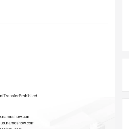
态智能体模型
旗舰 MoE 大模型，百万上下文与顶尖推理能力
图生视频，流
同享
万小智 AI 建站低至 15元/月
Qoder CN
AI 短剧/漫剧
云原生数据库 
快递物流查询
WordPress
成为服务伙
高校合作
点，立即开启云上创新
覆盖公网/内网、递归/权威、移动APP等全场景解析服务
送.CN域名，送备案服务码
基于千问大模型等，支持代码智能生成、研发智能问答
AI助力短剧
GLM-5.2
Wan2.7-T
Ubuntu
服务生态伙伴
视觉 Coding、空间感知、多模态思考等全面升级
1M上下文，专为长程任务能力而生
云工开物
企业应用
Works
Night Plan 支持 Qwen 3.8-Max
云原生大数据计算服务 MaxCompute
AI 办公
容器服务 Kub
NEW
Red Hat
30+ 款产品免费体验
Data Agent 驱动的一站式 Data+AI 开发治理平台
夜间 5 折，Qwen/Meoo/TokenPlan 客户专享
面向分析的企业级SaaS模式云数据仓库
AI智能应用
提供一站式管
科研合作
ERP
堂（旗舰版）
SUSE
智能客服
AI 应用构建
大模型原生
CRM
防护产品
2个月
自动承接线索
建站小程序
Qoder
大模型服务平台百炼-应用模版
OA 办公系统
HOT
NEW
面向真实软件
个人版上线、团队版降价；千问3.8-Max首发发尝鲜
丰富多元化的应用模版和解决方案
力提升
财税管理
模板建站
万有无界
大模型服务平台百炼-智能体
400电话
定制建站
的模型效果
灵活可视化地构建企业级 Agent
方案
广告营销
模板小程序
秒悟
人工智能平台 PAI
entTransferProhibited
定制小程序
云端极速 AI 
新一代 AI 视频生成模型，深度适配广告营销等场景
AI Native 的算法工程平台，一站式完成建模、训练、推理服务部署
APP 开发
le.nameshow.com
建站系统
t-us.nameshow.com