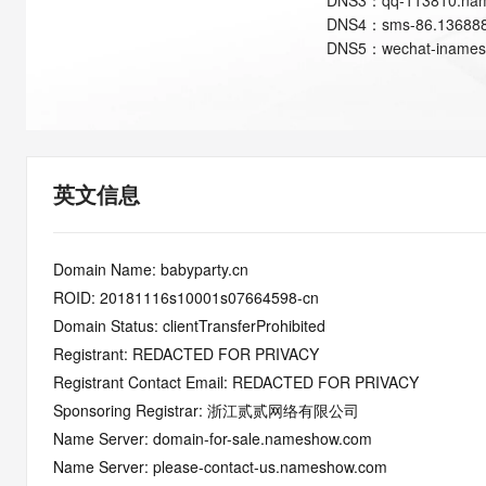
DNS
3
：
qq-113810.na
快速部署 Dify，高效搭建 
DNS
4
：
sms-86.13688
迁移与运维管理
DNS
5
：
wechat-iname
10 分钟在聊天系统中增加
专有云
英文信息
Domain Name: babyparty.cn
ROID: 20181116s10001s07664598-cn
Domain Status: clientTransferProhibited
Registrant: REDACTED FOR PRIVACY
Registrant Contact Email: REDACTED FOR PRIVACY
Sponsoring Registrar: 浙江贰贰网络有限公司
Name Server: domain-for-sale.nameshow.com
Name Server: please-contact-us.nameshow.com