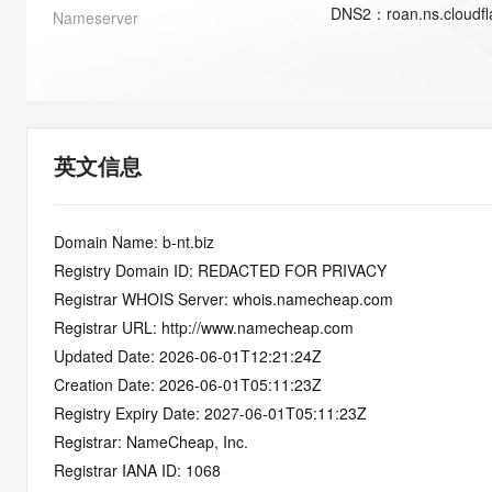
快速部署 Dify，高效搭建 
DNS
2
：
roan.ns.cloudf
Nameserver
迁移与运维管理
10 分钟在聊天系统中增加
专有云
英文信息
Domain Name: b-nt.biz
Registry Domain ID: REDACTED FOR PRIVACY
Registrar WHOIS Server: whois.namecheap.com
Registrar URL: http://www.namecheap.com
Updated Date: 2026-06-01T12:21:24Z
Creation Date: 2026-06-01T05:11:23Z
Registry Expiry Date: 2027-06-01T05:11:23Z
Registrar: NameCheap, Inc.
Registrar IANA ID: 1068