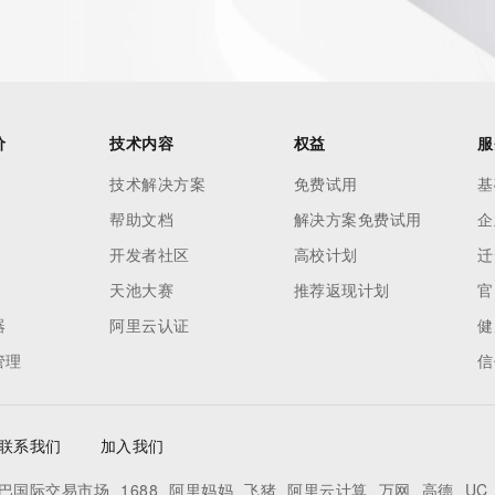
 of Record identified in this output for information on how 
ied domain name.
价
技术内容
权益
服
技术解决方案
免费试用
基
帮助文档
解决方案免费试用
企
开发者社区
高校计划
迁
天池大赛
推荐返现计划
官
器
阿里云认证
健
管理
信
联系我们
加入我们
巴国际交易市场
1688
阿里妈妈
飞猪
阿里云计算
万网
高德
UC