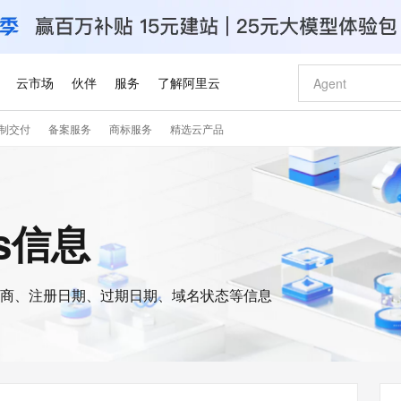
云市场
伙伴
服务
了解阿里云
制交付
备案服务
商标服务
精选云产品
AI 特惠
数据与 API
成为产品伙伴
企业增值服务
最佳实践
价格计算器
AI 场景体
基础软件
产品伙伴合
阿里云认证
市场活动
配置报价
大模型
自助选配和估算价格
新方式
睿译宝，AI翻译排版一步到位
智启 AI 普惠权益
产品生态集成认证中心
企业支持计划
云上春晚
域名与网站
千问官方 MaaS 平台，为开发者和 Agent 而生，新用户赠送 1 亿 + tokens 额度
Qwen Aud
AI Coding
阿里云Maa
2026 阿里云
云服务器 E
为企业打
数据集
Windows
大模型认证
模型
NEW
NEW
交付可用成果
值低价云产品抢先购
上传文档即自动完成翻译和格式还原
至高享 1亿+免费 tokens，加速 Al 应用落地
提供智能易用的域名与建站服务
智能编程，一键
安全可靠、
is信息
产品生态伙伴
专家技术服务
云上奥运之旅
弹性计算合作
阿里云中企出
手机三要素
宝塔 Linux
全部认证
价格优势
有专属领域专家
GLM-5.2：长任务时代开源旗舰模型
阿里云 OPC 创新助力计划
千问大模型
即刻拥有 DeepS
AI 电商营销
对象存储 O
大模型
产品生态伙伴工作台
企业增值服务台
云栖战略参考
云存储合作计
云栖大会
身份实名认证
CentOS
训练营
推动算力普惠，释放技术红利
最高返9万
多领域专家智能体,一键组建 AI 虚拟交付团队
快速构建应用程序和网站，即刻迈出上云第一步
至高百万元 Token 补贴，加速一人公司成长
多元化、高性能、安全可靠的大模型服务
真正可用的 1M 上下文,一次完成代码全链路开发
轻松解锁专属 Dee
从图文生成到
云上的中国
数据库合作计
活动全景
短信
Docker
图片和
商、注册日期、过期日期、域名状态等信息
站式影视创作平台
Hermes Agent，打造自进化智能体
Token Plan 模型订阅计划
数字证书管理服务（原SSL证书）
5 分钟轻松部署
AI 广告创作
无影云电脑
企业成长
NEW
信息公告
看见新力量
云网络合作计
OCR 文字识别
JAVA
证享300元代金券
可视化编排打通从文字构思到成片全链路闭环
全托管，含MySQL、PostgreSQL、SQL Server、MariaDB多引擎
自主进化，持久记忆，越用越聪明
Qwen3.8-Max 首发尝鲜，限时加量 10 倍，夜间低至2折
实现全站HTTPS，呈现可信的WEB访问
图文、视频一
随时随地安
Kimi-K3
HappyHors
NEW
魔搭 Mode
loud
服务实践
官网公告
Kimi 最新旗舰模型，长程编程与推理利器
让文字生成流
金融模力时刻
Salesforce O
版
发票查验
全能环境
Claude Code + GStack 打造工程团队
千问办公，限时限量积分加倍
Qoder
低代码高效构
AI 建站
短信服务
型
NEW
作计划
计划
创新中心
魔搭 ModelSc
健康状态
理服务
让AI从“聊天伙伴”进化为能干活的“数字员工”
安装技能 GStack，拥有专属 AI 工程团队
你的AI工作搭子，覆盖日常办公高频场景
面向真实软件的智能体编程平台
0 代码专业建
客户案例
天气预报查询
操作系统
Deepseek-v4-pro
HappyHors
态合作计划