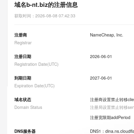
存储
天池大赛
能看、能想、能动手的多模
域名b-nt.biz的注册信息
云解析DNS
解决方案免费试用 新老
电子合同
最高领取价值200元试用
安全
网络与CDN
AI 算法大赛
Qwen3-VL-Plus
获取时间
：
2026-08-08 07:42:33
畅捷通
大数据开发治理平台 Data
AI 产品 免费试用
网络
安全
云开发大赛
Tableau 订阅
1亿+ 大模型 tokens 和 
注册商
NameCheap, Inc.
可观测
入门学习赛
中间件
AI空中课堂在线直播课
云防火墙
140+云产品 免费试用
Registrar
大模型服务
上云与迁云
云原生的云上边界网络安全
产品新客免费试用，最长1
数据库
生态解决方案
注册日期
2026-06-01
千问AI平台-Token Plan
企业出海
大模型ACA认证体验
大数据计算
Registration Date(UTC)
助力企业全员 AI 认知与能
行业生态解决方案
政企业务
媒体服务
千问AI平台-模型体验
到期日期
2027-06-01
开发者生态解决方案
在线体验全尺寸、多种模态
Expiration Date(UTC)
企业服务与云通信
AI 开发和 AI 应用解决
Happy 系列大模型
域名与网站
域名状态
注册商设置禁止转移
cli
Domain Status
注册局设置禁止转移
ser
终端用户计算
注册宽限期
addPeriod
Serverless
大模型解决方案
DNS服务器
DNS
1
：
dina.ns.cloudf
开发工具