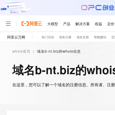
大模型
产品
解决方案
权益
定价
阿里云万网
热门活动
域名注册
域名交易
智能建站
定
大模型
产品
解决方案
权益
定价
云市场
伙伴
服务
了解阿里云
精选产品
精选解决方案
普惠上云
产品定价
精选商城
成为销售伙伴
售前咨询
为什么选择阿里云
千问AI平台
whois首页
>
域名b-nt.biz的whois信息
了解云产品的定价详情
大模型服务平台百炼
千问办公，解锁你的工作
普惠上云 官方力荐
分销伙伴
在线服务
网站建设
什么是云计算
大
大模型服务与应用平台
企业级Agent产品，直接
云服务器38元/年起，超
域名b-nt.biz的who
咨询伙伴
多端小程序
技术领先
云上成本管理
售后服务
轻量应用服务器
Agency Agents：拥
官方推荐返现计划
大模型
精选产品
精选解决方案
Salesforce 国际版订阅
稳定可靠
管理和优化成本
推荐新用户得奖励，单订单
销售伙伴合作计划
自助服务
友盟天域
安全合规
人工智能与机器学习
AI
文本生成
在这里，您可以了解一个域名的注册信息、所有者、注册
云数据库 RDS
HappyHorse 打造一
云工开物
无影生态合作计划
在线服务
观测云
分析师报告
高校专属算力普惠，学生认
计算
互联网应用开发
Qwen3.8-Max
HOT
Salesforce On Alibaba C
工单服务
智能体时代全能旗舰模型
Tuya 物联网平台阿里云
研究报告与白皮书
人工智能平台 PAI
快速拥有专属 OpenClaw
大模
Consulting Partner 合
大数据
容器
免费试用
短信专区
一站式AI开发、训练和推
蓝凌 OA
Qwen3.7-Plus
AI 大模型销售与服务生
现代化应用