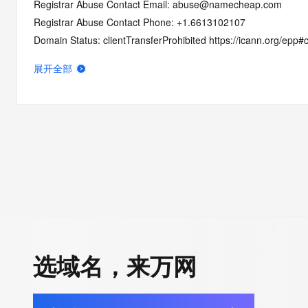
Registrar Abuse Contact Email: abuse@namecheap.com
Registrar Abuse Contact Phone: +1.6613102107
Domain Status: clientTransferProhibited https://icann.org/epp#c
Domain Status: serverTransferProhibited https://icann.org/epp
展开全部
Domain Status: addPeriod https://icann.org/epp#addPeriod
Registry Registrant ID: REDACTED FOR PRIVACY
Registrant Name: REDACTED FOR PRIVACY
Registrant Organization: Privacy service provided by Withheld f
Registrant Street: REDACTED FOR PRIVACY
Registrant Street: REDACTED FOR PRIVACY
Registrant Street: REDACTED FOR PRIVACY
Registrant City: REDACTED FOR PRIVACY
Registrant State/Province: Capital Region
Registrant Postal Code: REDACTED FOR PRIVACY
Registrant Country: IS
选域名，来万网
Registrant Phone: REDACTED FOR PRIVACY
Registrant Phone Ext: REDACTED FOR PRIVACY