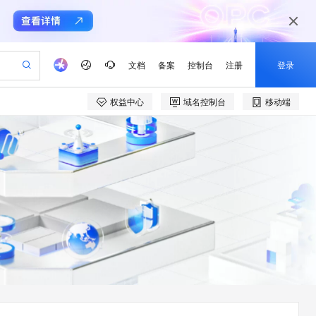
文档
备案
控制台
注册
登录
权益中心
域名控制台
移动端
验
作计划
器
AI 活动
专业服务
服务伙伴合作计划
开发者社区
加入我们
产品动态
服务平台百炼
阿里云 OPC 创新助力计划
一站式生成采购清单，支持单品或批量购买
io：打造专属 AI 语音助手
S产品伙伴计划（繁花）
峰会
CS
造的大模型服务与应用开发平台
一句话生成原生可编辑精美 PPT 文稿
AI 生产力先锋
Al MaaS 服务伙伴赋能合作
域名
博文
Careers
至高可申请百万元
Qwen3.8-Max 模型上线
开启高性价比 AI 编程新体验
弹性可伸缩的云计算服务
Qwen-Audio-3.0-Realtime 端到端实时语音角色扮演
输入一句话想法, 轻松生成专业的 PPT
先锋实践拓展 AI 生产力的边界
Token 补贴，五大权
计划
海大会
伙伴信用分合作计划
商标
问答
社会招聘
益加速 OPC 成功
eek-V4-Pro
SS
一键部署幻兽帕鲁游戏服务器
飞天发布时刻
HOT
Open Search 向量检索版支
划
备案
电子书
校园招聘
pSeek-V4-Pro
视频创作，一键激活电商全链路生产力
稳定、安全、高性价比、高性能的云存储服务
一键购买专属联机服务器，轻松开启游戏
所见，即是所愿
持视频检索 Pipeline 功能
更多支持
划
公司注册
镜像站
视频生成
语音识别与合成
专属 QwenPaw
漫剧工坊：一站式动画创作平台
AI 实训营
HOT
应用身份服务 (IDaaS)
合作伙伴培训与认证
划
上云迁移
站生成，高效打造优质广告素材
全接入的云上超级电脑
从聊天伙伴进化为能主动干活的本地数字员工
快速生产连贯的高质量长漫剧
从基础到进阶，Agent 创客手把手教你
OpenClaw 管理能力上线
e-1.1-T2V
Qwen3-TTS-Flash
lScope
我要反馈
查询合作伙伴
畅细腻的高质量视频
离线语音合成大模型，多语言方言自适应，低延迟高稳定
n Alibaba Cloud ISV 合作
代维服务
建企业门户网站
10 分钟搭建微信、支付宝小程序
MaxCompute MaxFrame 提
创新加速
ope
登录合作伙伴管理后台
我要建议
站，无忧落地极速上线
以可视化方式快速构建移动和 PC 门户网站
国内短信简单易用，安全可靠，秒级触达，全球覆盖200+国家和地区。
高效部署网站，快速应用到小程序
供自动弹性内存功能
e-1.1-I2V
Cosyvoice-V3-Flash