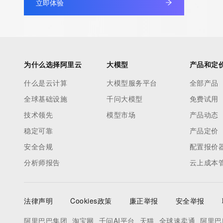
Registrant Fax: REDACTED FOR PRIVACY
立即体验
Registrant Fax Ext: REDACTED FOR PRIVACY
Registrant Email: Please query the RDDS service of the Registrar
to contact the Registrant, Admin, or Tech contact of the quer
Registry Admin ID:
为什么选择阿里云
大模型
产品和定
Admin Name:
Admin Organization:
什么是云计算
大模型服务平台
全部产品
Admin Street:
全球基础设施
千问大模型
免费试用
Admin Street:
技术领先
模型市场
产品动态
Admin Street:
Admin City:
稳定可靠
产品定价
Admin State/Province:
安全合规
配置报价
Admin Postal Code:
分析师报告
云上成本
Admin Country:
Admin Phone:
Admin Phone Ext:
法律声明
Cookies政策
廉正举报
安全举报
Admin Fax:
Admin Fax Ext:
阿里巴巴集团
淘宝网
千问AI平台
天猫
全球速卖通
阿里巴