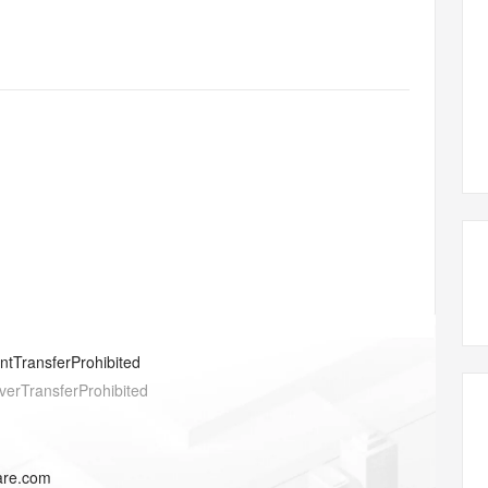
态智能体模型
旗舰 MoE 大模型，百万上下文与顶尖推理能力
图生视频，流
同享
万小智 AI 建站低至 15元/月
Qoder CN
AI 短剧/漫剧
云原生数据库 
快递物流查询
WordPress
成为服务伙
高校合作
点，立即开启云上创新
覆盖公网/内网、递归/权威、移动APP等全场景解析服务
送.CN域名，送备案服务码
基于千问大模型等，支持代码智能生成、研发智能问答
AI助力短剧
GLM-5.2
Wan2.7-T
Ubuntu
服务生态伙伴
视觉 Coding、空间感知、多模态思考等全面升级
1M上下文，专为长程任务能力而生
云工开物
企业应用
Works
Night Plan 支持 Qwen 3.8-Max
云原生大数据计算服务 MaxCompute
AI 办公
容器服务 Kub
NEW
Red Hat
30+ 款产品免费体验
Data Agent 驱动的一站式 Data+AI 开发治理平台
夜间 5 折，Qwen/Meoo/TokenPlan 客户专享
面向分析的企业级SaaS模式云数据仓库
AI智能应用
提供一站式管
科研合作
ERP
堂（旗舰版）
SUSE
智能客服
AI 应用构建
大模型原生
CRM
防护产品
2个月
自动承接线索
建站小程序
Qoder
大模型服务平台百炼-应用模版
OA 办公系统
HOT
NEW
面向真实软件
个人版上线、团队版降价；千问3.8-Max首发发尝鲜
丰富多元化的应用模版和解决方案
力提升
财税管理
模板建站
万有无界
大模型服务平台百炼-智能体
400电话
定制建站
的模型效果
灵活可视化地构建企业级 Agent
方案
广告营销
模板小程序
秒悟
人工智能平台 PAI
entTransferProhibited
定制小程序
云端极速 AI 
新一代 AI 视频生成模型，深度适配广告营销等场景
AI Native 的算法工程平台，一站式完成建模、训练、推理服务部署
verTransferProhibited
APP 开发
建站系统
lare.com