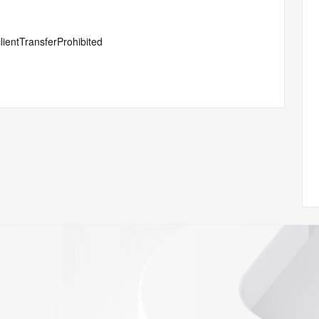
lientTransferProhibited
#serverTransferProhibited
or Privacy ehf