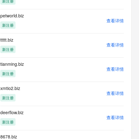
新注册
息提取
与 AI 智能体进行实时音视频通话
从文本、图片、视频中提取结构化的属性信息
构建支持视频理解的 AI 音视频实时通话应用
petworld.biz
查看详情
t.diy 一步搞定创意建站
构建大模型应用的安全防护体系
新注册
通过自然语言交互简化开发流程,全栈开发支持
通过阿里云安全产品对 AI 应用进行安全防护
ttttt.biz
查看详情
新注册
tianming.biz
查看详情
新注册
xmtio2.biz
查看详情
新注册
deerflow.biz
查看详情
新注册
8678.biz