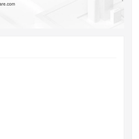
AI 应用
10分钟微调：让0.6B模型媲美235B模
多模态数据信
lare.com
型
依托云原生高可用架构,实现Dify私有化部署
用1%尺寸在特定领域达到大模型90%以上效果
一个 AI 助手
超强辅助，Bol
即刻拥有 DeepSeek-R1 满血版
在企业官网、通讯软件中为客户提供 AI 客服
多种方案随心选，轻松解锁专属 DeepSeek