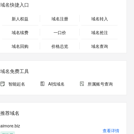
安全
畅自然，细节丰富
高表现力语音合成大模型，语音克隆听感自然
我要投诉
PolarDB
域名快捷入口
上云场景组合购
Milvus 弹性伸缩功能新增节
伴
漫剧创作，剧本、分镜、视频高效生成
100%兼容MySQL、PostgreSQL，兼容Oracle，支持集中和分布式
覆盖90%+业务场景，专享组合折扣价
点支持范围
2V
VPN
Fun-ASR
新人权益
域名注册
域名转入
文戏情感细腻自然，动作戏激烈拳拳到肉，实现更强表演能力
支持中英文自由切换，具备更强的噪声鲁棒性
ernetes 版 ACK
云聚AI 严选权益
AI 原生数据库服务发布
SSL 证书
，一键激活高效办公新体验
理容器应用的 K8s 服务
精选AI产品，从模型到应用全链提效
Agent 数据网关
域名续费
一口价
域名抢注
堡垒机
AI 用量加速计划
云原生数据库 PolarDB
应用
域名回购
价格总览
防火墙
域名查询
、识别商机，让客服更高效、服务更出色。
新老同享，达量后返
Agentic Database 发布
千问办公
主机安全
NEW
的智能体编程平台
一站式AI生产力平台
域名免费工具
AI 应用及服务市场
伶鹊
企业级人与Agent协作平台，接入和调度多个数字员工
智能客服平台，对话机器人、对话分析、智能外呼
智能起名
AI找域名
所属账号查询
AI 应用
大模型服务平台百炼 - 全妙
大模型
应用创作平台
多模态内容创作工具，已接入 DeepSeek
自然语言处理
推荐域名
数据标注
aimore.biz
机器学习
查看详情