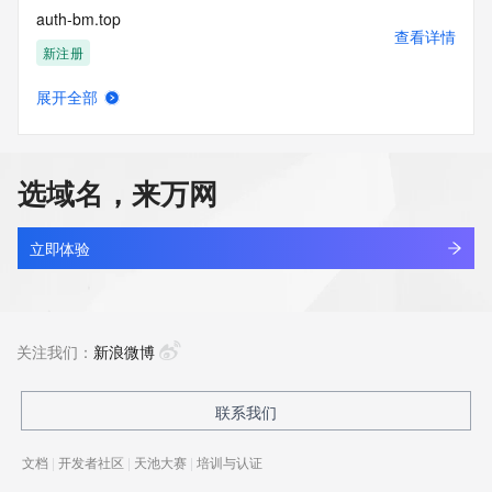
auth-bm.top
查看详情
新注册
展开全部
auth-centraldlspatch.com
查看详情
最近查询
选域名，来万网
auth-kieinanzeigen.com
查看详情
新注册
立即体验
auth-r3328.com
查看详情
新注册
关注我们：
新浪微博
auth-zcmmx-teeth.top
联系我们
查看详情
新注册
文档
|
开发者社区
|
天池大赛
|
培训与认证