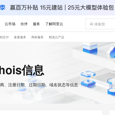
云市场
伙伴
服务
了解阿里云
制交付
备案服务
商标服务
精选云产品
AI 特惠
数据与 API
成为产品伙伴
企业增值服务
最佳实践
价格计算器
AI 场景体
基础软件
产品伙伴合
阿里云认证
市场活动
配置报价
大模型
自助选配和估算价格
新方式
睿译宝，AI翻译排版一步到位
智启 AI 普惠权益
产品生态集成认证中心
企业支持计划
云上春晚
域名与网站
千问官方 MaaS 平台，为开发者和 Agent 而生，新用户赠送 1 亿 + tokens 额度
Qwen Aud
AI Coding
阿里云Maa
2026 阿里云
云服务器 E
为企业打
数据集
Windows
大模型认证
模型
NEW
NEW
交付可用成果
值低价云产品抢先购
上传文档即自动完成翻译和格式还原
至高享 1亿+免费 tokens，加速 Al 应用落地
提供智能易用的域名与建站服务
智能编程，一键
安全可靠、
whois信息
产品生态伙伴
专家技术服务
云上奥运之旅
弹性计算合作
阿里云中企出
手机三要素
宝塔 Linux
全部认证
价格优势
有专属领域专家
GLM-5.2：长任务时代开源旗舰模型
阿里云 OPC 创新助力计划
千问大模型
即刻拥有 DeepS
AI 电商营销
对象存储 O
大模型
产品生态伙伴工作台
企业增值服务台
云栖战略参考
云存储合作计
云栖大会
身份实名认证
CentOS
训练营
推动算力普惠，释放技术红利
最高返9万
多领域专家智能体,一键组建 AI 虚拟交付团队
快速构建应用程序和网站，即刻迈出上云第一步
至高百万元 Token 补贴，加速一人公司成长
多元化、高性能、安全可靠的大模型服务
真正可用的 1M 上下文,一次完成代码全链路开发
轻松解锁专属 Dee
从图文生成到
云上的中国
数据库合作计
活动全景
短信
Docker
图片和
商、注册日期、过期日期、域名状态等信息
站式影视创作平台
Hermes Agent，打造自进化智能体
Token Plan 模型订阅计划
数字证书管理服务（原SSL证书）
5 分钟轻松部署
AI 广告创作
无影云电脑
企业成长
NEW
信息公告
看见新力量
云网络合作计
OCR 文字识别
JAVA
证享300元代金券
可视化编排打通从文字构思到成片全链路闭环
全托管，含MySQL、PostgreSQL、SQL Server、MariaDB多引擎
自主进化，持久记忆，越用越聪明
Qwen3.8-Max 首发尝鲜，限时加量 10 倍，夜间低至2折
实现全站HTTPS，呈现可信的WEB访问
图文、视频一
随时随地安
Kimi-K3
HappyHors
NEW
魔搭 Mode
loud
服务实践
官网公告
Kimi 最新旗舰模型，长程编程与推理利器
让文字生成流
金融模力时刻
Salesforce O
版
发票查验
全能环境
Claude Code + GStack 打造工程团队
千问办公，限时限量积分加倍
Qoder
低代码高效构
AI 建站
短信服务
型
NEW
作计划
计划
创新中心
魔搭 ModelSc
健康状态
理服务
让AI从“聊天伙伴”进化为能干活的“数字员工”
安装技能 GStack，拥有专属 AI 工程团队
你的AI工作搭子，覆盖日常办公高频场景
面向真实软件的智能体编程平台
0 代码专业建
客户案例
天气预报查询
操作系统
Deepseek-v4-pro
HappyHors
态合作计划