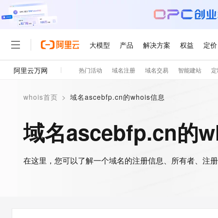
大模型
产品
解决方案
权益
定价
阿里云万网
热门活动
域名注册
域名交易
智能建站
定
大模型
产品
解决方案
权益
定价
云市场
伙伴
服务
了解阿里云
精选产品
精选解决方案
普惠上云
产品定价
精选商城
成为销售伙伴
售前咨询
为什么选择阿里云
千问AI平台
whois首页
>
域名ascebfp.cn的whois信息
了解云产品的定价详情
大模型服务平台百炼
千问办公，解锁你的工作
普惠上云 官方力荐
分销伙伴
在线服务
网站建设
什么是云计算
大
大模型服务与应用平台
企业级Agent产品，直接
云服务器38元/年起，超
域名ascebfp.cn的
咨询伙伴
多端小程序
技术领先
云上成本管理
售后服务
轻量应用服务器
Agency Agents：拥
官方推荐返现计划
大模型
精选产品
精选解决方案
Salesforce 国际版订阅
稳定可靠
管理和优化成本
推荐新用户得奖励，单订单
销售伙伴合作计划
自助服务
友盟天域
安全合规
人工智能与机器学习
AI
文本生成
在这里，您可以了解一个域名的注册信息、所有者、注册
云数据库 RDS
HappyHorse 打造一
云工开物
无影生态合作计划
在线服务
观测云
分析师报告
高校专属算力普惠，学生认
计算
互联网应用开发
Qwen3.8-Max
HOT
Salesforce On Alibaba C
工单服务
智能体时代全能旗舰模型
Tuya 物联网平台阿里云
研究报告与白皮书
人工智能平台 PAI
快速拥有专属 OpenClaw
大模
Consulting Partner 合
大数据
容器
免费试用
短信专区
一站式AI开发、训练和推
蓝凌 OA
Qwen3.7-Plus
AI 大模型销售与服务生
现代化应用