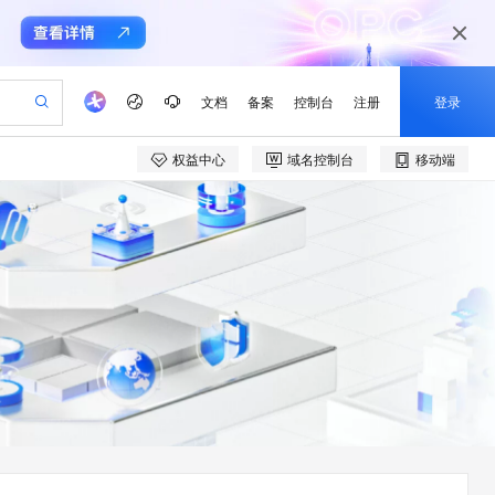
文档
备案
控制台
注册
登录
权益中心
域名控制台
移动端
验
作计划
器
AI 活动
专业服务
服务伙伴合作计划
开发者社区
加入我们
产品动态
服务平台百炼
阿里云 OPC 创新助力计划
一站式生成采购清单，支持单品或批量购买
io：打造专属 AI 语音助手
S产品伙伴计划（繁花）
峰会
CS
造的大模型服务与应用开发平台
一句话生成原生可编辑精美 PPT 文稿
AI 生产力先锋
Al MaaS 服务伙伴赋能合作
域名
博文
Careers
至高可申请百万元
Qwen3.8-Max 模型上线
开启高性价比 AI 编程新体验
弹性可伸缩的云计算服务
Qwen-Audio-3.0-Realtime 端到端实时语音角色扮演
输入一句话想法, 轻松生成专业的 PPT
先锋实践拓展 AI 生产力的边界
Token 补贴，五大权
计划
海大会
伙伴信用分合作计划
商标
问答
社会招聘
益加速 OPC 成功
eek-V4-Pro
SS
一键部署幻兽帕鲁游戏服务器
飞天发布时刻
HOT
Open Search 向量检索版支
划
备案
电子书
校园招聘
pSeek-V4-Pro
视频创作，一键激活电商全链路生产力
稳定、安全、高性价比、高性能的云存储服务
一键购买专属联机服务器，轻松开启游戏
所见，即是所愿
持视频检索 Pipeline 功能
更多支持
划
公司注册
镜像站
视频生成
语音识别与合成
专属 QwenPaw
漫剧工坊：一站式动画创作平台
AI 实训营
HOT
应用身份服务 (IDaaS)
合作伙伴培训与认证
划
上云迁移
站生成，高效打造优质广告素材
全接入的云上超级电脑
从聊天伙伴进化为能主动干活的本地数字员工
快速生产连贯的高质量长漫剧
从基础到进阶，Agent 创客手把手教你
OpenClaw 管理能力上线
e-1.1-T2V
Qwen3-TTS-Flash
lScope
我要反馈
查询合作伙伴
畅细腻的高质量视频
离线语音合成大模型，多语言方言自适应，低延迟高稳定
n Alibaba Cloud ISV 合作
代维服务
建企业门户网站
10 分钟搭建微信、支付宝小程序
MaxCompute MaxFrame 提
创新加速
ope
登录合作伙伴管理后台
我要建议
站，无忧落地极速上线
以可视化方式快速构建移动和 PC 门户网站
国内短信简单易用，安全可靠，秒级触达，全球覆盖200+国家和地区。
高效部署网站，快速应用到小程序
供自动弹性内存功能
e-1.1-I2V
Cosyvoice-V3-Flash