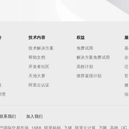
价
技术内容
权益
服
技术解决方案
免费试用
基
帮助文档
解决方案免费试用
企
开发者社区
高校计划
迁
天池大赛
推荐返现计划
官
器
阿里云认证
健
管理
信
联系我们
加入我们
巴国际交易市场
1688
阿里妈妈
飞猪
阿里云计算
万网
高德
UC