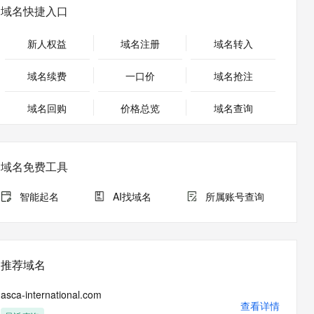
安全
畅自然，细节丰富
高表现力语音合成大模型，语音克隆听感自然
我要投诉
PolarDB
域名快捷入口
上云场景组合购
Milvus 弹性伸缩功能新增节
伴
漫剧创作，剧本、分镜、视频高效生成
100%兼容MySQL、PostgreSQL，兼容Oracle，支持集中和分布式
覆盖90%+业务场景，专享组合折扣价
点支持范围
2V
VPN
Fun-ASR
新人权益
域名注册
域名转入
文戏情感细腻自然，动作戏激烈拳拳到肉，实现更强表演能力
支持中英文自由切换，具备更强的噪声鲁棒性
ernetes 版 ACK
云聚AI 严选权益
AI 原生数据库服务发布
SSL 证书
，一键激活高效办公新体验
理容器应用的 K8s 服务
精选AI产品，从模型到应用全链提效
Agent 数据网关
域名续费
一口价
域名抢注
堡垒机
AI 用量加速计划
云原生数据库 PolarDB
应用
域名回购
价格总览
防火墙
域名查询
、识别商机，让客服更高效、服务更出色。
新老同享，达量后返
Agentic Database 发布
千问办公
主机安全
NEW
的智能体编程平台
一站式AI生产力平台
域名免费工具
AI 应用及服务市场
伶鹊
企业级人与Agent协作平台，接入和调度多个数字员工
智能客服平台，对话机器人、对话分析、智能外呼
智能起名
AI找域名
所属账号查询
AI 应用
大模型服务平台百炼 - 全妙
大模型
应用创作平台
多模态内容创作工具，已接入 DeepSeek
自然语言处理
推荐域名
数据标注
asca-international.com
机器学习
查看详情