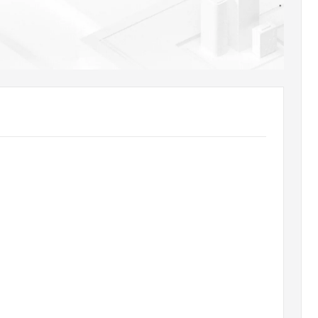
AI 应用
10分钟微调：让0.6B模型媲美235B模
多模态数据信
型
依托云原生高可用架构,实现Dify私有化部署
用1%尺寸在特定领域达到大模型90%以上效果
一个 AI 助手
超强辅助，Bol
即刻拥有 DeepSeek-R1 满血版
在企业官网、通讯软件中为客户提供 AI 客服
多种方案随心选，轻松解锁专属 DeepSeek