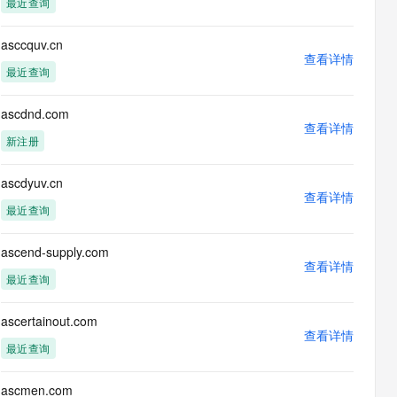
最近查询
息提取
与 AI 智能体进行实时音视频通话
从文本、图片、视频中提取结构化的属性信息
构建支持视频理解的 AI 音视频实时通话应用
asccquv.cn
查看详情
t.diy 一步搞定创意建站
构建大模型应用的安全防护体系
最近查询
通过自然语言交互简化开发流程,全栈开发支持
通过阿里云安全产品对 AI 应用进行安全防护
ascdnd.com
查看详情
新注册
ascdyuv.cn
查看详情
最近查询
ascend-supply.com
查看详情
最近查询
ascertainout.com
查看详情
最近查询
ascmen.com