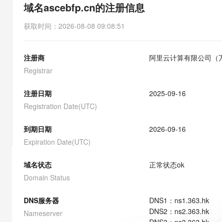
存储
天池大赛
能看、能想、能动手的多模
域名ascebfp.cn的注册信息
云解析DNS
解决方案免费试用 新老
电子合同
最高领取价值200元试用
安全
网络与CDN
AI 算法大赛
Qwen3-VL-Plus
获取时间
：
2026-08-08 09:08:51
畅捷通
大数据开发治理平台 Data
AI 产品 免费试用
网络
安全
云开发大赛
Tableau 订阅
1亿+ 大模型 tokens 和 
注册商
阿里云计算有限公司（
可观测
入门学习赛
中间件
AI空中课堂在线直播课
云防火墙
140+云产品 免费试用
Registrar
大模型服务
上云与迁云
云原生的云上边界网络安全
产品新客免费试用，最长1
数据库
生态解决方案
注册日期
2025-09-16
千问AI平台-Token Plan
企业出海
大模型ACA认证体验
大数据计算
Registration Date(UTC)
助力企业全员 AI 认知与能
行业生态解决方案
政企业务
媒体服务
千问AI平台-模型体验
到期日期
2026-09-16
开发者生态解决方案
在线体验全尺寸、多种模态
Expiration Date(UTC)
企业服务与云通信
AI 开发和 AI 应用解决
Happy 系列大模型
域名与网站
域名状态
正常状态
ok
Domain Status
终端用户计算
DNS服务器
DNS
1
：
ns1.363.hk
Serverless
大模型解决方案
DNS
2
：
ns2.363.hk
Nameserver
开发工具