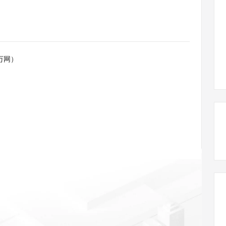
态智能体模型
旗舰 MoE 大模型，百万上下文与顶尖推理能力
图生视频，流
同享
万小智 AI 建站低至 15元/月
Qoder CN
AI 短剧/漫剧
云原生数据库 
快递物流查询
WordPress
成为服务伙
高校合作
点，立即开启云上创新
覆盖公网/内网、递归/权威、移动APP等全场景解析服务
送.CN域名，送备案服务码
基于千问大模型等，支持代码智能生成、研发智能问答
AI助力短剧
GLM-5.2
Wan2.7-T
Ubuntu
服务生态伙伴
视觉 Coding、空间感知、多模态思考等全面升级
1M上下文，专为长程任务能力而生
云工开物
企业应用
Works
Night Plan 支持 Qwen 3.8-Max
云原生大数据计算服务 MaxCompute
AI 办公
容器服务 Kub
NEW
Red Hat
30+ 款产品免费体验
Data Agent 驱动的一站式 Data+AI 开发治理平台
夜间 5 折，Qwen/Meoo/TokenPlan 客户专享
面向分析的企业级SaaS模式云数据仓库
AI智能应用
提供一站式管
科研合作
万网）
ERP
堂（旗舰版）
SUSE
智能客服
AI 应用构建
大模型原生
CRM
防护产品
2个月
自动承接线索
建站小程序
Qoder
大模型服务平台百炼-应用模版
OA 办公系统
HOT
NEW
面向真实软件
个人版上线、团队版降价；千问3.8-Max首发发尝鲜
丰富多元化的应用模版和解决方案
力提升
财税管理
模板建站
万有无界
大模型服务平台百炼-智能体
400电话
定制建站
的模型效果
灵活可视化地构建企业级 Agent
方案
广告营销
模板小程序
秒悟
人工智能平台 PAI
定制小程序
云端极速 AI 
新一代 AI 视频生成模型，深度适配广告营销等场景
AI Native 的算法工程平台，一站式完成建模、训练、推理服务部署
APP 开发
建站系统