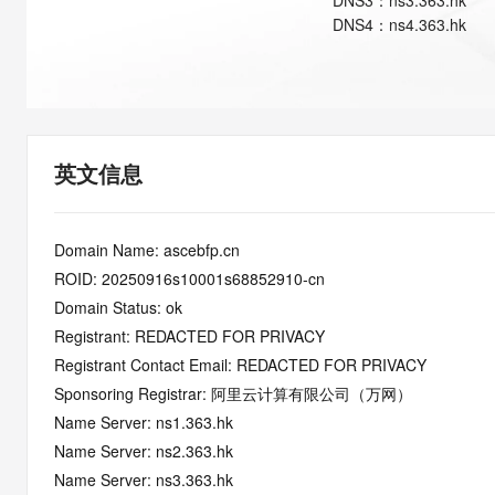
DNS
3
：
ns3.363.hk
快速部署 Dify，高效搭建 
DNS
4
：
ns4.363.hk
迁移与运维管理
10 分钟在聊天系统中增加
专有云
英文信息
Domain Name: ascebfp.cn
ROID: 20250916s10001s68852910-cn
Domain Status: ok
Registrant: REDACTED FOR PRIVACY
Registrant Contact Email: REDACTED FOR PRIVACY
Sponsoring Registrar: 阿里云计算有限公司（万网）
Name Server: ns1.363.hk
Name Server: ns2.363.hk
Name Server: ns3.363.hk