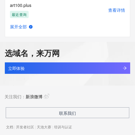
art100.plus
查看详情
最近查询
展开全部
art138.com
查看详情
最近查询
选域名，来万网
art19.asia
查看详情
最近查询
立即体验
art1995.cn
查看详情
最近查询
关注我们：
新浪微博
art777.cn
联系我们
查看详情
最近查询
文档
|
开发者社区
|
天池大赛
|
培训与认证