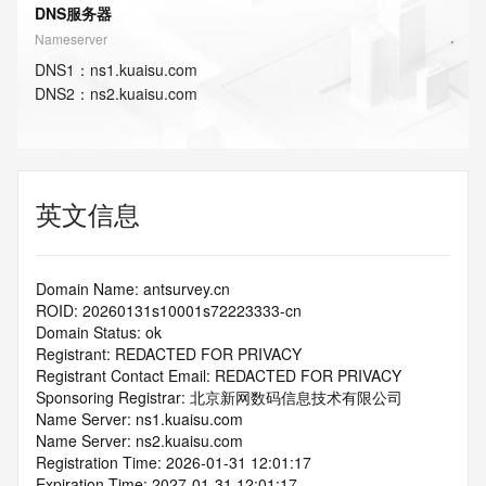
DNS服务器
Nameserver
DNS
1
：
ns1.kuaisu.com
DNS
2
：
ns2.kuaisu.com
英文信息
Domain Name: antsurvey.cn
ROID: 20260131s10001s72223333-cn
Domain Status: ok
Registrant: REDACTED FOR PRIVACY
Registrant Contact Email: REDACTED FOR PRIVACY
Sponsoring Registrar: 北京新网数码信息技术有限公司
Name Server: ns1.kuaisu.com
Name Server: ns2.kuaisu.com
Registration Time: 2026-01-31 12:01:17
Expiration Time: 2027-01-31 12:01:17