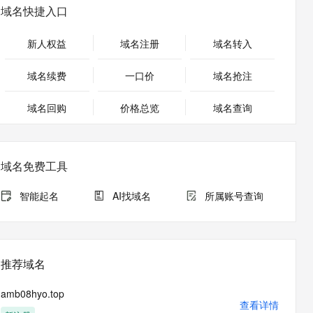
安全
畅自然，细节丰富
高表现力语音合成大模型，语音克隆听感自然
我要投诉
PolarDB
域名快捷入口
上云场景组合购
Milvus 弹性伸缩功能新增节
伴
漫剧创作，剧本、分镜、视频高效生成
100%兼容MySQL、PostgreSQL，兼容Oracle，支持集中和分布式
覆盖90%+业务场景，专享组合折扣价
点支持范围
2V
VPN
Fun-ASR
新人权益
域名注册
域名转入
文戏情感细腻自然，动作戏激烈拳拳到肉，实现更强表演能力
支持中英文自由切换，具备更强的噪声鲁棒性
ernetes 版 ACK
云聚AI 严选权益
AI 原生数据库服务发布
SSL 证书
，一键激活高效办公新体验
理容器应用的 K8s 服务
精选AI产品，从模型到应用全链提效
Agent 数据网关
域名续费
一口价
域名抢注
堡垒机
AI 用量加速计划
云原生数据库 PolarDB
应用
域名回购
价格总览
防火墙
域名查询
、识别商机，让客服更高效、服务更出色。
新老同享，达量后返
Agentic Database 发布
千问办公
主机安全
NEW
的智能体编程平台
一站式AI生产力平台
域名免费工具
AI 应用及服务市场
伶鹊
企业级人与Agent协作平台，接入和调度多个数字员工
智能客服平台，对话机器人、对话分析、智能外呼
智能起名
AI找域名
所属账号查询
AI 应用
大模型服务平台百炼 - 全妙
大模型
应用创作平台
多模态内容创作工具，已接入 DeepSeek
自然语言处理
推荐域名
数据标注
amb08hyo.top
机器学习
查看详情