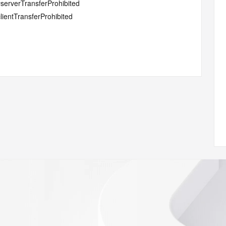
#serverTransferProhibited
lientTransferProhibited
com
w.icann.org/wicf/
Z <<<
//icann.org/epp
RDAP: please visit
<
nal