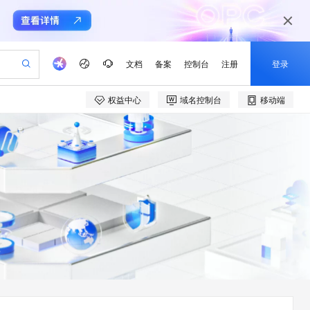
文档
备案
控制台
注册
登录
权益中心
域名控制台
移动端
验
作计划
器
AI 活动
专业服务
服务伙伴合作计划
开发者社区
加入我们
产品动态
服务平台百炼
阿里云 OPC 创新助力计划
一站式生成采购清单，支持单品或批量购买
io：打造专属 AI 语音助手
S产品伙伴计划（繁花）
峰会
CS
造的大模型服务与应用开发平台
一句话生成原生可编辑精美 PPT 文稿
AI 生产力先锋
Al MaaS 服务伙伴赋能合作
域名
博文
Careers
至高可申请百万元
Qwen3.8-Max 模型上线
开启高性价比 AI 编程新体验
弹性可伸缩的云计算服务
Qwen-Audio-3.0-Realtime 端到端实时语音角色扮演
输入一句话想法, 轻松生成专业的 PPT
先锋实践拓展 AI 生产力的边界
Token 补贴，五大权
计划
海大会
伙伴信用分合作计划
商标
问答
社会招聘
益加速 OPC 成功
eek-V4-Pro
SS
一键部署幻兽帕鲁游戏服务器
飞天发布时刻
HOT
Open Search 向量检索版支
划
备案
电子书
校园招聘
pSeek-V4-Pro
视频创作，一键激活电商全链路生产力
稳定、安全、高性价比、高性能的云存储服务
一键购买专属联机服务器，轻松开启游戏
所见，即是所愿
持视频检索 Pipeline 功能
更多支持
划
公司注册
镜像站
视频生成
语音识别与合成
专属 QwenPaw
漫剧工坊：一站式动画创作平台
AI 实训营
HOT
应用身份服务 (IDaaS)
合作伙伴培训与认证
划
上云迁移
站生成，高效打造优质广告素材
全接入的云上超级电脑
从聊天伙伴进化为能主动干活的本地数字员工
快速生产连贯的高质量长漫剧
从基础到进阶，Agent 创客手把手教你
OpenClaw 管理能力上线
e-1.1-T2V
Qwen3-TTS-Flash
lScope
我要反馈
查询合作伙伴
畅细腻的高质量视频
离线语音合成大模型，多语言方言自适应，低延迟高稳定
n Alibaba Cloud ISV 合作
代维服务
建企业门户网站
10 分钟搭建微信、支付宝小程序
MaxCompute MaxFrame 提
创新加速
ope
登录合作伙伴管理后台
我要建议
站，无忧落地极速上线
以可视化方式快速构建移动和 PC 门户网站
国内短信简单易用，安全可靠，秒级触达，全球覆盖200+国家和地区。
高效部署网站，快速应用到小程序
供自动弹性内存功能
e-1.1-I2V
Cosyvoice-V3-Flash