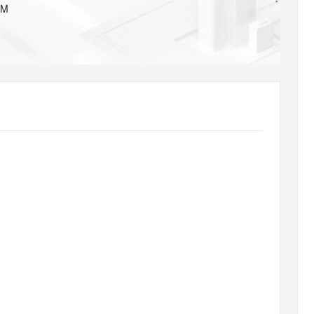
AI 应用
10分钟微调：让0.6B模型媲美235B模
多模态数据信
OM
型
依托云原生高可用架构,实现Dify私有化部署
用1%尺寸在特定领域达到大模型90%以上效果
一个 AI 助手
超强辅助，Bol
即刻拥有 DeepSeek-R1 满血版
在企业官网、通讯软件中为客户提供 AI 客服
多种方案随心选，轻松解锁专属 DeepSeek