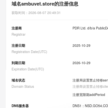
存储
天池大赛
能看、能想、能动手的多模
域名ambuvet.store的注册信息
云解析DNS
解决方案免费试用 新老
电子合同
最高领取价值200元试用
安全
网络与CDN
AI 算法大赛
Qwen3-VL-Plus
获取时间
：
2026-08-07 20:49:31
畅捷通
大数据开发治理平台 Data
AI 产品 免费试用
网络
安全
云开发大赛
Tableau 订阅
1亿+ 大模型 tokens 和 
注册商
PDR Ltd. d/b/a Public
可观测
入门学习赛
中间件
AI空中课堂在线直播课
云防火墙
140+云产品 免费试用
Registrar
大模型服务
上云与迁云
云原生的云上边界网络安全
产品新客免费试用，最长1
数据库
生态解决方案
注册日期
2025-10-29
千问AI平台-Token Plan
企业出海
大模型ACA认证体验
大数据计算
Registration Date(UTC)
助力企业全员 AI 认知与能
行业生态解决方案
政企业务
媒体服务
千问AI平台-模型体验
到期日期
2026-10-29
开发者生态解决方案
在线体验全尺寸、多种模态
Expiration Date(UTC)
企业服务与云通信
AI 开发和 AI 应用解决
Happy 系列大模型
域名与网站
域名状态
注册局设置禁止转移
ser
Domain Status
注册商设置禁止转移
cli
终端用户计算
注册宽限期
addPeriod
Serverless
大模型解决方案
DNS服务器
DNS
1
：
NSD.GO54.C
开发工具