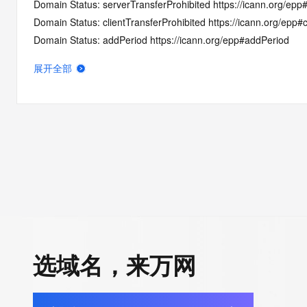
Domain Status: serverTransferProhibited https://icann.org/epp
Domain Status: clientTransferProhibited https://icann.org/epp#c
Domain Status: addPeriod https://icann.org/epp#addPeriod
Name Server: NSD.GO54.COM
展开全部
Name Server: NSC.GO54.COM
DNSSEC: unsigned
Registrar Abuse Contact Email: abuse@publicdomainregistry.
Registrar Abuse Contact Phone: +1.2013775952
URL of the ICANN Whois Inaccuracy Complaint Form: https://ww
>>> Last update of WHOIS database: 2025-10-31T06:33:42.0
For more information on Whois status codes, please visit https:
>>> IMPORTANT INFORMATION ABOUT THE DEPLOYMENT OF 
https://www.centralnicregistry.com/support/information/rdap <<
选域名，来万网
The registration data available in this service is limited. Additio