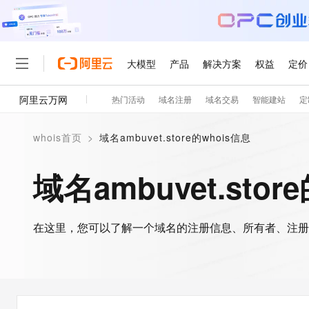
大模型
产品
解决方案
权益
定价
阿里云万网
热门活动
域名注册
域名交易
智能建站
定
大模型
产品
解决方案
权益
定价
云市场
伙伴
服务
了解阿里云
精选产品
精选解决方案
普惠上云
产品定价
精选商城
成为销售伙伴
售前咨询
为什么选择阿里云
千问AI平台
whois首页
>
域名ambuvet.store的whois信息
了解云产品的定价详情
大模型服务平台百炼
千问办公，解锁你的工作
普惠上云 官方力荐
分销伙伴
在线服务
网站建设
什么是云计算
大
大模型服务与应用平台
企业级Agent产品，直接
云服务器38元/年起，超
域名ambuvet.stor
咨询伙伴
多端小程序
技术领先
云上成本管理
售后服务
轻量应用服务器
Agency Agents：拥
官方推荐返现计划
大模型
精选产品
精选解决方案
Salesforce 国际版订阅
稳定可靠
管理和优化成本
推荐新用户得奖励，单订单
销售伙伴合作计划
自助服务
友盟天域
安全合规
人工智能与机器学习
AI
文本生成
在这里，您可以了解一个域名的注册信息、所有者、注册
云数据库 RDS
HappyHorse 打造一
云工开物
无影生态合作计划
在线服务
观测云
分析师报告
高校专属算力普惠，学生认
计算
互联网应用开发
Qwen3.8-Max
HOT
Salesforce On Alibaba C
工单服务
智能体时代全能旗舰模型
Tuya 物联网平台阿里云
研究报告与白皮书
人工智能平台 PAI
快速拥有专属 OpenClaw
大模
Consulting Partner 合
大数据
容器
免费试用
短信专区
一站式AI开发、训练和推
蓝凌 OA
Qwen3.7-Plus
AI 大模型销售与服务生
现代化应用