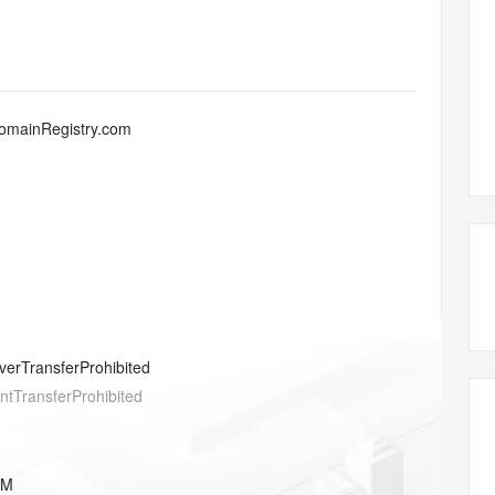
态智能体模型
旗舰 MoE 大模型，百万上下文与顶尖推理能力
图生视频，流
同享
万小智 AI 建站低至 15元/月
Qoder CN
AI 短剧/漫剧
云原生数据库 
快递物流查询
WordPress
成为服务伙
高校合作
点，立即开启云上创新
覆盖公网/内网、递归/权威、移动APP等全场景解析服务
送.CN域名，送备案服务码
基于千问大模型等，支持代码智能生成、研发智能问答
AI助力短剧
GLM-5.2
Wan2.7-T
Ubuntu
服务生态伙伴
视觉 Coding、空间感知、多模态思考等全面升级
1M上下文，专为长程任务能力而生
云工开物
企业应用
Works
Night Plan 支持 Qwen 3.8-Max
云原生大数据计算服务 MaxCompute
AI 办公
容器服务 Kub
NEW
Red Hat
30+ 款产品免费体验
Data Agent 驱动的一站式 Data+AI 开发治理平台
夜间 5 折，Qwen/Meoo/TokenPlan 客户专享
面向分析的企业级SaaS模式云数据仓库
AI智能应用
提供一站式管
科研合作
DomainRegistry.com
ERP
堂（旗舰版）
SUSE
智能客服
AI 应用构建
大模型原生
CRM
防护产品
2个月
自动承接线索
建站小程序
Qoder
大模型服务平台百炼-应用模版
OA 办公系统
HOT
NEW
面向真实软件
个人版上线、团队版降价；千问3.8-Max首发发尝鲜
丰富多元化的应用模版和解决方案
力提升
财税管理
模板建站
万有无界
大模型服务平台百炼-智能体
400电话
定制建站
的模型效果
灵活可视化地构建企业级 Agent
方案
广告营销
模板小程序
秒悟
人工智能平台 PAI
verTransferProhibited
定制小程序
云端极速 AI 
新一代 AI 视频生成模型，深度适配广告营销等场景
AI Native 的算法工程平台，一站式完成建模、训练、推理服务部署
entTransferProhibited
APP 开发
建站系统
OM