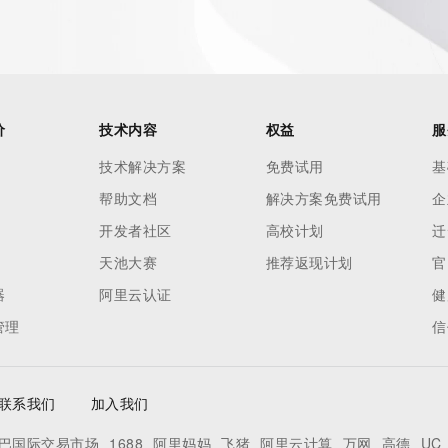
 contain
our
o use any
价
技术内容
权益
服
ning
data in
技术解决方案
免费试用
基
c processes
帮助文档
解决方案免费试用
企
ored and
开发者社区
高校计划
迁
manently
cregistry.com)
天池大赛
推荐返现计划
官
器
阿里云认证
健
re
管理
信
uidance.
联系我们
加入我们
巴国际交易市场
1688
阿里妈妈
飞猪
阿里云计算
万网
高德
UC