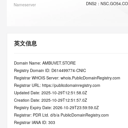
快速部署 Dify，高效搭建 
DNS
2
：
NSC.GO54.C
Nameserver
迁移与运维管理
10 分钟在聊天系统中增加
专有云
英文信息
Domain Name: AMBUVET.STORE
Registry Domain ID: D614499774-CNIC
Registrar WHOIS Server: whois.PublicDomainRegistry.com
Registrar URL: https://publicdomainregistry.com
Updated Date: 2025-10-29T12:51:58.0Z
Creation Date: 2025-10-29T12:51:57.0Z
Registry Expiry Date: 2026-10-29T23:59:59.0Z
Registrar: PDR Ltd. d/b/a PublicDomainRegistry.com
Registrar IANA ID: 303