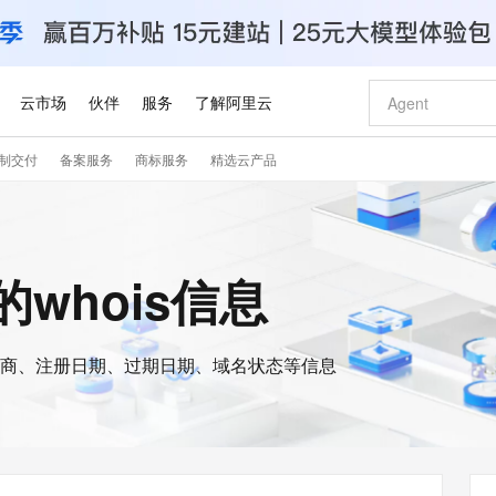
云市场
伙伴
服务
了解阿里云
制交付
备案服务
商标服务
精选云产品
AI 特惠
数据与 API
成为产品伙伴
企业增值服务
最佳实践
价格计算器
AI 场景体
基础软件
产品伙伴合
阿里云认证
市场活动
配置报价
大模型
自助选配和估算价格
新方式
睿译宝，AI翻译排版一步到位
智启 AI 普惠权益
产品生态集成认证中心
企业支持计划
云上春晚
域名与网站
千问官方 MaaS 平台，为开发者和 Agent 而生，新用户赠送 1 亿 + tokens 额度
Qwen Aud
AI Coding
阿里云Maa
2026 阿里云
云服务器 E
为企业打
数据集
Windows
大模型认证
模型
NEW
NEW
交付可用成果
值低价云产品抢先购
上传文档即自动完成翻译和格式还原
至高享 1亿+免费 tokens，加速 Al 应用落地
提供智能易用的域名与建站服务
智能编程，一键
安全可靠、
e的whois信息
产品生态伙伴
专家技术服务
云上奥运之旅
弹性计算合作
阿里云中企出
手机三要素
宝塔 Linux
全部认证
价格优势
有专属领域专家
GLM-5.2：长任务时代开源旗舰模型
阿里云 OPC 创新助力计划
千问大模型
即刻拥有 DeepS
AI 电商营销
对象存储 O
大模型
产品生态伙伴工作台
企业增值服务台
云栖战略参考
云存储合作计
云栖大会
身份实名认证
CentOS
训练营
推动算力普惠，释放技术红利
最高返9万
多领域专家智能体,一键组建 AI 虚拟交付团队
快速构建应用程序和网站，即刻迈出上云第一步
至高百万元 Token 补贴，加速一人公司成长
多元化、高性能、安全可靠的大模型服务
真正可用的 1M 上下文,一次完成代码全链路开发
轻松解锁专属 Dee
从图文生成到
云上的中国
数据库合作计
活动全景
短信
Docker
图片和
商、注册日期、过期日期、域名状态等信息
站式影视创作平台
Hermes Agent，打造自进化智能体
Token Plan 模型订阅计划
数字证书管理服务（原SSL证书）
5 分钟轻松部署
AI 广告创作
无影云电脑
企业成长
NEW
信息公告
看见新力量
云网络合作计
OCR 文字识别
JAVA
证享300元代金券
可视化编排打通从文字构思到成片全链路闭环
全托管，含MySQL、PostgreSQL、SQL Server、MariaDB多引擎
自主进化，持久记忆，越用越聪明
Qwen3.8-Max 首发尝鲜，限时加量 10 倍，夜间低至2折
实现全站HTTPS，呈现可信的WEB访问
图文、视频一
随时随地安
Kimi-K3
HappyHors
NEW
魔搭 Mode
loud
服务实践
官网公告
Kimi 最新旗舰模型，长程编程与推理利器
让文字生成流
金融模力时刻
Salesforce O
版
发票查验
全能环境
Claude Code + GStack 打造工程团队
千问办公，限时限量积分加倍
Qoder
低代码高效构
AI 建站
短信服务
型
NEW
作计划
计划
创新中心
魔搭 ModelSc
健康状态
理服务
让AI从“聊天伙伴”进化为能干活的“数字员工”
安装技能 GStack，拥有专属 AI 工程团队
你的AI工作搭子，覆盖日常办公高频场景
面向真实软件的智能体编程平台
0 代码专业建
客户案例
天气预报查询
操作系统
Deepseek-v4-pro
HappyHors
态合作计划