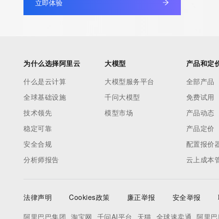
data may be available at https://lookup.icann.org
立即体验
The Whois and RDAP services are provided by CentralNic, and
information pertaining to Internet domain names registered by 
our customers. By using this service you are agreeing (1) not t
为什么选择阿里云
大模型
产品和定
information presented here for any purpose other than determi
ownership of domain names, (2) not to store or reproduce this 
什么是云计算
大模型服务平台
全部产品
any way, (3) not to use any high-volume, automated, electroni
全球基础设施
千问大模型
免费试用
to obtain data from this service. Abuse of this service is monit
技术领先
模型市场
产品动态
actions in contravention of these terms will result in being per
blacklisted. All data is (c) CentralNic Ltd (https://www.centralni
稳定可靠
产品定价
安全合规
配置报价
Access to the Whois and RDAP services is rate limited. For mo
分析师报告
云上成本
information, visit https://centralnicregistry.com/policies/whois-g
法律声明
Cookies政策
廉正举报
安全举报
阿里巴巴集团
淘宝网
千问AI平台
天猫
全球速卖通
阿里巴