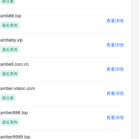
新注册
息提取
与 AI 智能体进行实时音视频通话
从文本、图片、视频中提取结构化的属性信息
构建支持视频理解的 AI 音视频实时通话应用
amb88.top
查看详情
t.diy 一步搞定创意建站
构建大模型应用的安全防护体系
最近查询
通过自然语言交互简化开发流程,全栈开发支持
通过阿里云安全产品对 AI 应用进行安全防护
ambaby.vip
查看详情
最近查询
ambell.com.cn
查看详情
最近查询
amber-vision.com
查看详情
新注册
amber888.top
查看详情
最近查询
amber9999.top