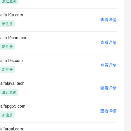
最近查询
息提取
与 AI 智能体进行实时音视频通话
从文本、图片、视频中提取结构化的属性信息
构建支持视频理解的 AI 音视频实时通话应用
alfa19a.com
查看详情
t.diy 一步搞定创意建站
构建大模型应用的安全防护体系
新注册
通过自然语言交互简化开发流程,全栈开发支持
通过阿里云安全产品对 AI 应用进行安全防护
alfa19com.com
查看详情
新注册
alfa19s.com
查看详情
新注册
alfalaval.tech
查看详情
最近查询
alfapg55.com
查看详情
新注册
alfareal.com