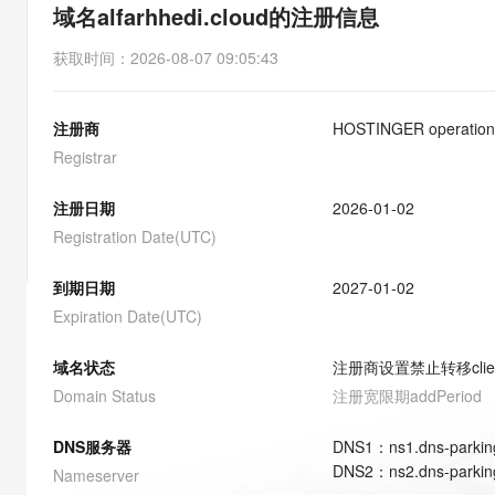
存储
天池大赛
能看、能想、能动手的多模
域名alfarhhedi.cloud的注册信息
云解析DNS
解决方案免费试用 新老
电子合同
最高领取价值200元试用
安全
网络与CDN
AI 算法大赛
Qwen3-VL-Plus
获取时间
：
2026-08-07 09:05:43
畅捷通
大数据开发治理平台 Data
AI 产品 免费试用
网络
安全
云开发大赛
Tableau 订阅
1亿+ 大模型 tokens 和 
注册商
HOSTINGER operation
可观测
入门学习赛
中间件
AI空中课堂在线直播课
云防火墙
140+云产品 免费试用
Registrar
大模型服务
上云与迁云
云原生的云上边界网络安全
产品新客免费试用，最长1
数据库
生态解决方案
注册日期
2026-01-02
千问AI平台-Token Plan
企业出海
大模型ACA认证体验
大数据计算
Registration Date(UTC)
助力企业全员 AI 认知与能
行业生态解决方案
政企业务
媒体服务
千问AI平台-模型体验
到期日期
2027-01-02
开发者生态解决方案
在线体验全尺寸、多种模态
Expiration Date(UTC)
企业服务与云通信
AI 开发和 AI 应用解决
Happy 系列大模型
域名与网站
域名状态
注册商设置禁止转移
cli
Domain Status
注册宽限期
addPeriod
终端用户计算
DNS服务器
DNS
1
：
ns1.dns-parki
Serverless
大模型解决方案
DNS
2
：
ns2.dns-parki
Nameserver
开发工具