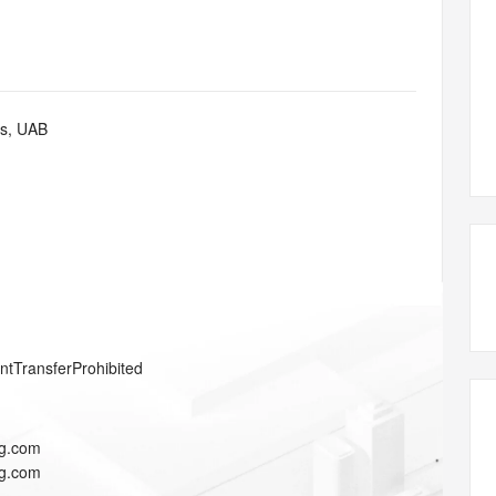
态智能体模型
旗舰 MoE 大模型，百万上下文与顶尖推理能力
图生视频，流
同享
万小智 AI 建站低至 15元/月
Qoder CN
AI 短剧/漫剧
云原生数据库 
快递物流查询
WordPress
成为服务伙
高校合作
点，立即开启云上创新
覆盖公网/内网、递归/权威、移动APP等全场景解析服务
送.CN域名，送备案服务码
基于千问大模型等，支持代码智能生成、研发智能问答
AI助力短剧
GLM-5.2
Wan2.7-T
Ubuntu
服务生态伙伴
视觉 Coding、空间感知、多模态思考等全面升级
1M上下文，专为长程任务能力而生
云工开物
企业应用
Works
Night Plan 支持 Qwen 3.8-Max
云原生大数据计算服务 MaxCompute
AI 办公
容器服务 Kub
NEW
Red Hat
30+ 款产品免费体验
Data Agent 驱动的一站式 Data+AI 开发治理平台
夜间 5 折，Qwen/Meoo/TokenPlan 客户专享
面向分析的企业级SaaS模式云数据仓库
AI智能应用
提供一站式管
科研合作
s, UAB
ERP
堂（旗舰版）
SUSE
智能客服
AI 应用构建
大模型原生
CRM
防护产品
2个月
自动承接线索
建站小程序
Qoder
大模型服务平台百炼-应用模版
OA 办公系统
HOT
NEW
面向真实软件
个人版上线、团队版降价；千问3.8-Max首发发尝鲜
丰富多元化的应用模版和解决方案
力提升
财税管理
模板建站
万有无界
大模型服务平台百炼-智能体
400电话
定制建站
的模型效果
灵活可视化地构建企业级 Agent
方案
广告营销
模板小程序
秒悟
人工智能平台 PAI
entTransferProhibited
定制小程序
云端极速 AI 
新一代 AI 视频生成模型，深度适配广告营销等场景
AI Native 的算法工程平台，一站式完成建模、训练、推理服务部署
APP 开发
ng.com
建站系统
ng.com