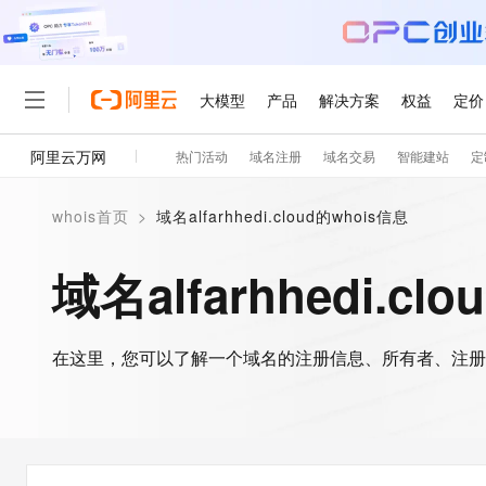
大模型
产品
解决方案
权益
定价
阿里云万网
热门活动
域名注册
域名交易
智能建站
定
大模型
产品
解决方案
权益
定价
云市场
伙伴
服务
了解阿里云
精选产品
精选解决方案
普惠上云
产品定价
精选商城
成为销售伙伴
售前咨询
为什么选择阿里云
千问AI平台
whois首页
>
域名alfarhhedi.cloud的whois信息
了解云产品的定价详情
大模型服务平台百炼
千问办公，解锁你的工作
普惠上云 官方力荐
分销伙伴
在线服务
网站建设
什么是云计算
大
大模型服务与应用平台
企业级Agent产品，直接
云服务器38元/年起，超
域名alfarhhedi.cl
咨询伙伴
多端小程序
技术领先
云上成本管理
售后服务
轻量应用服务器
Agency Agents：拥
官方推荐返现计划
大模型
精选产品
精选解决方案
Salesforce 国际版订阅
稳定可靠
管理和优化成本
推荐新用户得奖励，单订单
销售伙伴合作计划
自助服务
友盟天域
安全合规
人工智能与机器学习
AI
文本生成
在这里，您可以了解一个域名的注册信息、所有者、注册
云数据库 RDS
HappyHorse 打造一
云工开物
无影生态合作计划
在线服务
观测云
分析师报告
高校专属算力普惠，学生认
计算
互联网应用开发
Qwen3.8-Max
HOT
Salesforce On Alibaba C
工单服务
智能体时代全能旗舰模型
Tuya 物联网平台阿里云
研究报告与白皮书
人工智能平台 PAI
快速拥有专属 OpenClaw
大模
Consulting Partner 合
大数据
容器
免费试用
短信专区
一站式AI开发、训练和推
蓝凌 OA
Qwen3.7-Plus
AI 大模型销售与服务生
现代化应用