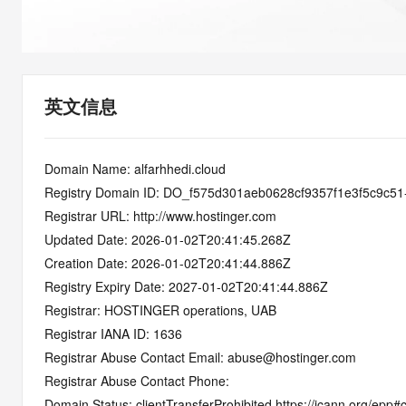
快速部署 Dify，高效搭建 
迁移与运维管理
10 分钟在聊天系统中增加
专有云
英文信息
Domain Name: alfarhhedi.cloud
Registry Domain ID: DO_f575d301aeb0628cf9357f1e3f5c9c5
Registrar URL: http://www.hostinger.com
Updated Date: 2026-01-02T20:41:45.268Z
Creation Date: 2026-01-02T20:41:44.886Z
Registry Expiry Date: 2027-01-02T20:41:44.886Z
Registrar: HOSTINGER operations, UAB
Registrar IANA ID: 1636
Registrar Abuse Contact Email: abuse@hostinger.com
Registrar Abuse Contact Phone: 
Domain Status: clientTransferProhibited https://icann.org/epp#c