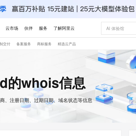
云市场
伙伴
服务
了解阿里云
制交付
备案服务
商标服务
精选云产品
AI 特惠
数据与 API
成为产品伙伴
企业增值服务
最佳实践
价格计算器
AI 场景体
基础软件
产品伙伴合
阿里云认证
市场活动
配置报价
大模型
自助选配和估算价格
新方式
睿译宝，AI翻译排版一步到位
智启 AI 普惠权益
产品生态集成认证中心
企业支持计划
云上春晚
域名与网站
千问官方 MaaS 平台，为开发者和 Agent 而生，新用户赠送 1 亿 + tokens 额度
Qwen Aud
AI Coding
阿里云Maa
2026 阿里云
云服务器 E
为企业打
数据集
Windows
大模型认证
模型
NEW
NEW
交付可用成果
值低价云产品抢先购
上传文档即自动完成翻译和格式还原
至高享 1亿+免费 tokens，加速 Al 应用落地
提供智能易用的域名与建站服务
智能编程，一键
安全可靠、
oud的whois信息
产品生态伙伴
专家技术服务
云上奥运之旅
弹性计算合作
阿里云中企出
手机三要素
宝塔 Linux
全部认证
价格优势
有专属领域专家
GLM-5.2：长任务时代开源旗舰模型
阿里云 OPC 创新助力计划
千问大模型
即刻拥有 DeepS
AI 电商营销
对象存储 O
大模型
产品生态伙伴工作台
企业增值服务台
云栖战略参考
云存储合作计
云栖大会
身份实名认证
CentOS
训练营
推动算力普惠，释放技术红利
最高返9万
多领域专家智能体,一键组建 AI 虚拟交付团队
快速构建应用程序和网站，即刻迈出上云第一步
至高百万元 Token 补贴，加速一人公司成长
多元化、高性能、安全可靠的大模型服务
真正可用的 1M 上下文,一次完成代码全链路开发
轻松解锁专属 Dee
从图文生成到
云上的中国
数据库合作计
活动全景
短信
Docker
图片和
商、注册日期、过期日期、域名状态等信息
站式影视创作平台
Hermes Agent，打造自进化智能体
Token Plan 模型订阅计划
数字证书管理服务（原SSL证书）
5 分钟轻松部署
AI 广告创作
无影云电脑
企业成长
NEW
信息公告
看见新力量
云网络合作计
OCR 文字识别
JAVA
证享300元代金券
可视化编排打通从文字构思到成片全链路闭环
全托管，含MySQL、PostgreSQL、SQL Server、MariaDB多引擎
自主进化，持久记忆，越用越聪明
Qwen3.8-Max 首发尝鲜，限时加量 10 倍，夜间低至2折
实现全站HTTPS，呈现可信的WEB访问
图文、视频一
随时随地安
Kimi-K3
HappyHors
NEW
魔搭 Mode
loud
服务实践
官网公告
Kimi 最新旗舰模型，长程编程与推理利器
让文字生成流
金融模力时刻
Salesforce O
版
发票查验
全能环境
Claude Code + GStack 打造工程团队
千问办公，限时限量积分加倍
Qoder
低代码高效构
AI 建站
短信服务
型
NEW
作计划
计划
创新中心
魔搭 ModelSc
健康状态
理服务
让AI从“聊天伙伴”进化为能干活的“数字员工”
安装技能 GStack，拥有专属 AI 工程团队
你的AI工作搭子，覆盖日常办公高频场景
面向真实软件的智能体编程平台
0 代码专业建
客户案例
天气预报查询
操作系统
Deepseek-v4-pro
HappyHors
态合作计划