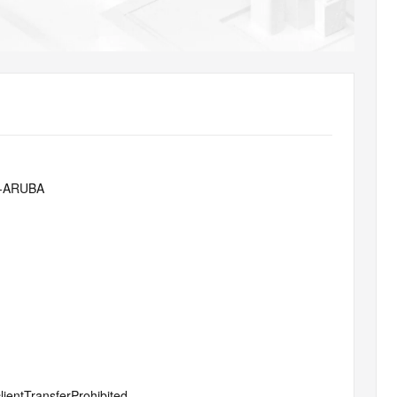
AI 应用
10分钟微调：让0.6B模型媲美235B模
多模态数据信
型
依托云原生高可用架构,实现Dify私有化部署
用1%尺寸在特定领域达到大模型90%以上效果
一个 AI 助手
超强辅助，Bol
即刻拥有 DeepSeek-R1 满血版
在企业官网、通讯软件中为客户提供 AI 客服
多种方案随心选，轻松解锁专属 DeepSeek
1-ARUBA
lientTransferProhibited