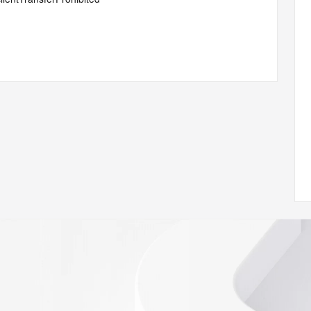
ann.org/wicf
54Z <<<
s://icann.org/epp
ed
rmational
Registry is
tes