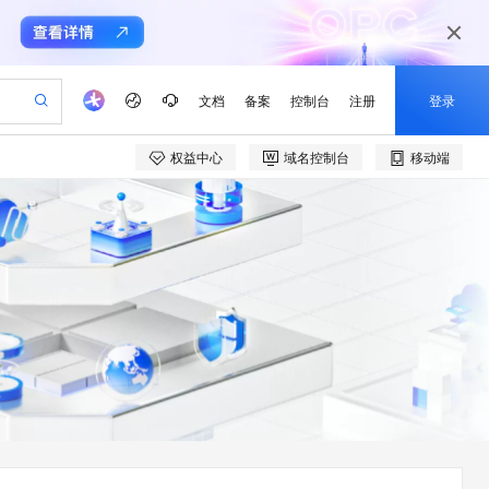
文档
备案
控制台
注册
登录
权益中心
域名控制台
移动端
验
作计划
器
AI 活动
专业服务
服务伙伴合作计划
开发者社区
加入我们
产品动态
服务平台百炼
阿里云 OPC 创新助力计划
一站式生成采购清单，支持单品或批量购买
io：打造专属 AI 语音助手
S产品伙伴计划（繁花）
峰会
CS
造的大模型服务与应用开发平台
一句话生成原生可编辑精美 PPT 文稿
AI 生产力先锋
Al MaaS 服务伙伴赋能合作
域名
博文
Careers
至高可申请百万元
Qwen3.8-Max 模型上线
开启高性价比 AI 编程新体验
弹性可伸缩的云计算服务
Qwen-Audio-3.0-Realtime 端到端实时语音角色扮演
输入一句话想法, 轻松生成专业的 PPT
先锋实践拓展 AI 生产力的边界
Token 补贴，五大权
计划
海大会
伙伴信用分合作计划
商标
问答
社会招聘
益加速 OPC 成功
eek-V4-Pro
SS
一键部署幻兽帕鲁游戏服务器
飞天发布时刻
HOT
Open Search 向量检索版支
划
备案
电子书
校园招聘
pSeek-V4-Pro
视频创作，一键激活电商全链路生产力
稳定、安全、高性价比、高性能的云存储服务
一键购买专属联机服务器，轻松开启游戏
所见，即是所愿
持视频检索 Pipeline 功能
更多支持
划
公司注册
镜像站
视频生成
语音识别与合成
专属 QwenPaw
漫剧工坊：一站式动画创作平台
AI 实训营
HOT
应用身份服务 (IDaaS)
合作伙伴培训与认证
划
上云迁移
站生成，高效打造优质广告素材
全接入的云上超级电脑
从聊天伙伴进化为能主动干活的本地数字员工
快速生产连贯的高质量长漫剧
从基础到进阶，Agent 创客手把手教你
OpenClaw 管理能力上线
e-1.1-T2V
Qwen3-TTS-Flash
lScope
我要反馈
查询合作伙伴
畅细腻的高质量视频
离线语音合成大模型，多语言方言自适应，低延迟高稳定
n Alibaba Cloud ISV 合作
代维服务
建企业门户网站
10 分钟搭建微信、支付宝小程序
MaxCompute MaxFrame 提
创新加速
ope
登录合作伙伴管理后台
我要建议
站，无忧落地极速上线
以可视化方式快速构建移动和 PC 门户网站
国内短信简单易用，安全可靠，秒级触达，全球覆盖200+国家和地区。
高效部署网站，快速应用到小程序
供自动弹性内存功能
e-1.1-I2V
Cosyvoice-V3-Flash