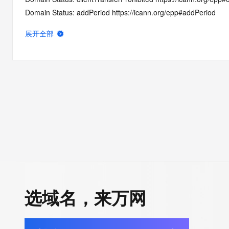
Domain Status: addPeriod https://icann.org/epp#addPeriod
Name Server: ns1.dns-parking.com
展开全部
Name Server: ns2.dns-parking.com
DNSSEC: unsigned
URL of the ICANN RDDS Inaccuracy Complaint Form: https://ic
>>> Last update of WHOIS database: 2026-01-04T06:08:52.3
For more information on domain status codes, please visit http
The WHOIS information provided in this page has been redact
in compliance with ICANN's Temporary Specification for gTLD
Registration Data.
选域名，来万网
The data in this record is provided by Tucows Registry for info
purposes only, and it does not guarantee its accuracy. Tucows 
authoritative for whois information in top-level domains it opera