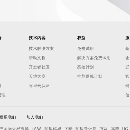
es and
rovided by
this
价
技术内容
权益
服
 lawful
技术解决方案
免费试用
基
ta
帮助文档
解决方案免费试用
企
pporting
开发者社区
高校计划
迁
dvertising
天池大赛
推荐返现计划
官
r
器
阿里云认证
健
processes
管理
信
y
ames or
联系我们
加入我们
y time. By
巴国际交易市场
1688
阿里妈妈
飞猪
阿里云计算
万网
高德
UC