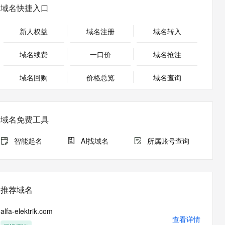
安全
畅自然，细节丰富
高表现力语音合成大模型，语音克隆听感自然
我要投诉
PolarDB
域名快捷入口
上云场景组合购
Milvus 弹性伸缩功能新增节
伴
漫剧创作，剧本、分镜、视频高效生成
100%兼容MySQL、PostgreSQL，兼容Oracle，支持集中和分布式
覆盖90%+业务场景，专享组合折扣价
点支持范围
2V
VPN
Fun-ASR
新人权益
域名注册
域名转入
文戏情感细腻自然，动作戏激烈拳拳到肉，实现更强表演能力
支持中英文自由切换，具备更强的噪声鲁棒性
ernetes 版 ACK
云聚AI 严选权益
AI 原生数据库服务发布
SSL 证书
，一键激活高效办公新体验
理容器应用的 K8s 服务
精选AI产品，从模型到应用全链提效
Agent 数据网关
域名续费
一口价
域名抢注
堡垒机
AI 用量加速计划
云原生数据库 PolarDB
应用
域名回购
价格总览
防火墙
域名查询
、识别商机，让客服更高效、服务更出色。
新老同享，达量后返
Agentic Database 发布
千问办公
主机安全
NEW
的智能体编程平台
一站式AI生产力平台
域名免费工具
AI 应用及服务市场
伶鹊
企业级人与Agent协作平台，接入和调度多个数字员工
智能客服平台，对话机器人、对话分析、智能外呼
智能起名
AI找域名
所属账号查询
AI 应用
大模型服务平台百炼 - 全妙
大模型
应用创作平台
多模态内容创作工具，已接入 DeepSeek
自然语言处理
推荐域名
数据标注
alfa-elektrik.com
机器学习
查看详情