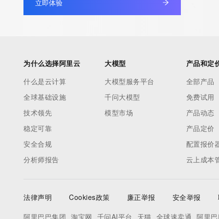
立即体验
under contract with the Internet Corporation for Assigned Nam
Numbers. Whois information from other top-level domains is p
a third-party under license to Tucows Registry.
This service is intended only for query-based access. By using 
为什么选择阿里云
大模型
产品和定
service, you agree that you will use any data presented only for
什么是云计算
大模型服务平台
全部产品
purposes and that, under no circumstances will you use (a) da
全球基础设施
千问大模型
免费试用
acquired for the purpose of allowing, enabling, or otherwise su
the transmission by e-mail, telephone, facsimile or other
技术领先
模型市场
产品动态
communications mechanism of mass  unsolicited, commercial a
稳定可靠
产品定价
or solicitations to entities other than your existing  customers; o
安全合规
配置报价
(b) this service to enable high volume, automated, electronic 
分析师报告
云上成本
that send queries or data to the systems of any Registrar or an
Registry except as reasonably necessary to register domain n
modify existing domain name registrations.
法律声明
Cookies政策
廉正举报
安全举报
Tucows Registry reserves the right to modify these terms at an
阿里巴巴集团
淘宝网
千问AI平台
天猫
全球速卖通
阿里巴