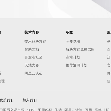
价
技术内容
权益
服
技术解决方案
免费试用
基
帮助文档
解决方案免费试用
企
开发者社区
高校计划
迁
天池大赛
推荐返现计划
官
ecord  identified in this output for information on how to 
器
阿里云认证
健
 domain name.
管理
信
联系我们
加入我们
巴国际交易市场
1688
阿里妈妈
飞猪
阿里云计算
万网
高德
UC