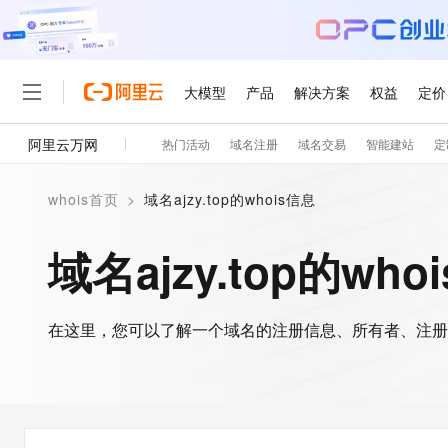
大模型
产品
解决方案
权益
定价
阿里云万网
热门活动
域名注册
域名交易
智能建站
定
大模型
产品
解决方案
权益
定价
云市场
伙伴
服务
了解阿里云
精选产品
精选解决方案
普惠上云
产品定价
精选商城
成为销售伙伴
售前咨询
为什么选择阿里云
千问AI平台
whois首页
>
域名ajzy.top的whois信息
了解云产品的定价详情
大模型服务平台百炼
千问办公，解锁你的工作
普惠上云 官方力荐
分销伙伴
在线服务
网站建设
什么是云计算
大
大模型服务与应用平台
企业级Agent产品，直接
云服务器38元/年起，超
域名ajzy.top的who
咨询伙伴
多端小程序
技术领先
云上成本管理
售后服务
轻量应用服务器
Agency Agents：拥
官方推荐返现计划
大模型
精选产品
精选解决方案
Salesforce 国际版订阅
稳定可靠
管理和优化成本
推荐新用户得奖励，单订单
销售伙伴合作计划
自助服务
友盟天域
安全合规
人工智能与机器学习
AI
文本生成
在这里，您可以了解一个域名的注册信息、所有者、注册
云数据库 RDS
HappyHorse 打造一
云工开物
无影生态合作计划
在线服务
观测云
分析师报告
高校专属算力普惠，学生认
计算
互联网应用开发
Qwen3.8-Max
HOT
Salesforce On Alibaba C
工单服务
智能体时代全能旗舰模型
Tuya 物联网平台阿里云
研究报告与白皮书
人工智能平台 PAI
快速拥有专属 OpenClaw
大模
Consulting Partner 合
大数据
容器
免费试用
短信专区
一站式AI开发、训练和推
蓝凌 OA
Qwen3.7-Plus
AI 大模型销售与服务生
现代化应用