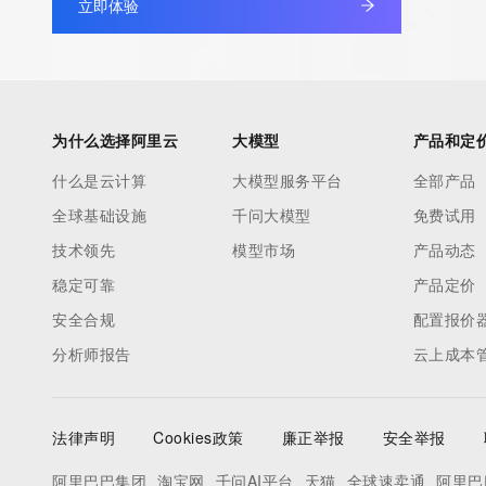
立即体验
Admin Organization: REDACTED FOR PRIVACY
Admin Street:  REDACTED FOR PRIVACY
Admin City: REDACTED FOR PRIVACY
Admin State/Province: REDACTED FOR PRIVACY
Admin Postal Code: REDACTED FOR PRIVACY
为什么选择阿里云
大模型
产品和定
Admin Country: REDACTED FOR PRIVACY
什么是云计算
大模型服务平台
全部产品
Admin Phone: REDACTED FOR PRIVACY
全球基础设施
千问大模型
免费试用
Admin Phone Ext: REDACTED FOR PRIVACY
Admin Fax: REDACTED FOR PRIVACY
技术领先
模型市场
产品动态
Admin Fax Ext: REDACTED FOR PRIVACY
稳定可靠
产品定价
Admin Email: Please query the RDDS service of the Registrar of R
安全合规
配置报价
contact the Registrant, Admin, or Tech contact of the queried
分析师报告
云上成本
Registry Tech ID: REDACTED FOR PRIVACY
Tech Name: REDACTED FOR PRIVACY
Tech Organization: REDACTED FOR PRIVACY
法律声明
Cookies政策
廉正举报
安全举报
Tech Street:  REDACTED FOR PRIVACY
Tech City: REDACTED FOR PRIVACY
阿里巴巴集团
淘宝网
千问AI平台
天猫
全球速卖通
阿里巴