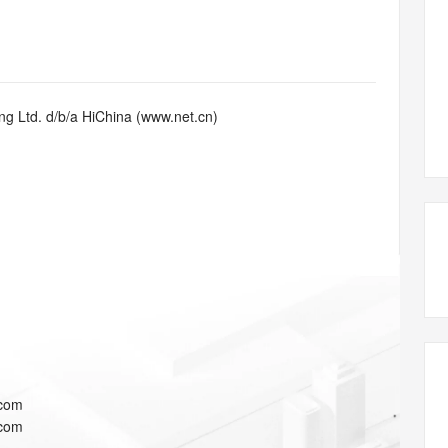
态智能体模型
旗舰 MoE 大模型，百万上下文与顶尖推理能力
图生视频，流
同享
万小智 AI 建站低至 15元/月
Qoder CN
AI 短剧/漫剧
云原生数据库 
快递物流查询
WordPress
成为服务伙
高校合作
点，立即开启云上创新
覆盖公网/内网、递归/权威、移动APP等全场景解析服务
送.CN域名，送备案服务码
基于千问大模型等，支持代码智能生成、研发智能问答
AI助力短剧
GLM-5.2
Wan2.7-T
Ubuntu
服务生态伙伴
视觉 Coding、空间感知、多模态思考等全面升级
1M上下文，专为长程任务能力而生
云工开物
企业应用
Works
Night Plan 支持 Qwen 3.8-Max
云原生大数据计算服务 MaxCompute
AI 办公
容器服务 Kub
NEW
Red Hat
30+ 款产品免费体验
Data Agent 驱动的一站式 Data+AI 开发治理平台
夜间 5 折，Qwen/Meoo/TokenPlan 客户专享
面向分析的企业级SaaS模式云数据仓库
AI智能应用
提供一站式管
科研合作
g Ltd. d/b/a HiChina (www.net.cn)
ERP
堂（旗舰版）
SUSE
智能客服
AI 应用构建
大模型原生
CRM
防护产品
2个月
自动承接线索
建站小程序
Qoder
大模型服务平台百炼-应用模版
OA 办公系统
HOT
NEW
面向真实软件
个人版上线、团队版降价；千问3.8-Max首发发尝鲜
丰富多元化的应用模版和解决方案
力提升
财税管理
模板建站
万有无界
大模型服务平台百炼-智能体
400电话
定制建站
的模型效果
灵活可视化地构建企业级 Agent
方案
广告营销
模板小程序
秒悟
人工智能平台 PAI
定制小程序
云端极速 AI 
新一代 AI 视频生成模型，深度适配广告营销等场景
AI Native 的算法工程平台，一站式完成建模、训练、推理服务部署
APP 开发
.com
建站系统
.com