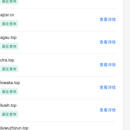
最近查询
息提取
与 AI 智能体进行实时音视频通话
从文本、图片、视频中提取结构化的属性信息
构建支持视频理解的 AI 音视频实时通话应用
ajzsr.cn
查看详情
t.diy 一步搞定创意建站
构建大模型应用的安全防护体系
最近查询
通过自然语言交互简化开发流程,全栈开发支持
通过阿里云安全产品对 AI 应用进行安全防护
agau.top
查看详情
最近查询
ctra.top
查看详情
最近查询
lowaka.top
查看详情
最近查询
liuwh.top
查看详情
最近查询
jiuwuzhizun.top