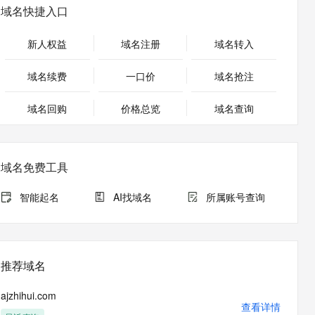
安全
畅自然，细节丰富
高表现力语音合成大模型，语音克隆听感自然
我要投诉
PolarDB
域名快捷入口
上云场景组合购
Milvus 弹性伸缩功能新增节
伴
漫剧创作，剧本、分镜、视频高效生成
100%兼容MySQL、PostgreSQL，兼容Oracle，支持集中和分布式
覆盖90%+业务场景，专享组合折扣价
点支持范围
2V
VPN
Fun-ASR
新人权益
域名注册
域名转入
文戏情感细腻自然，动作戏激烈拳拳到肉，实现更强表演能力
支持中英文自由切换，具备更强的噪声鲁棒性
ernetes 版 ACK
云聚AI 严选权益
AI 原生数据库服务发布
SSL 证书
，一键激活高效办公新体验
理容器应用的 K8s 服务
精选AI产品，从模型到应用全链提效
Agent 数据网关
域名续费
一口价
域名抢注
堡垒机
AI 用量加速计划
云原生数据库 PolarDB
应用
域名回购
价格总览
防火墙
域名查询
、识别商机，让客服更高效、服务更出色。
新老同享，达量后返
Agentic Database 发布
千问办公
主机安全
NEW
的智能体编程平台
一站式AI生产力平台
域名免费工具
AI 应用及服务市场
伶鹊
企业级人与Agent协作平台，接入和调度多个数字员工
智能客服平台，对话机器人、对话分析、智能外呼
智能起名
AI找域名
所属账号查询
AI 应用
大模型服务平台百炼 - 全妙
大模型
应用创作平台
多模态内容创作工具，已接入 DeepSeek
自然语言处理
推荐域名
数据标注
ajzhihui.com
机器学习
查看详情