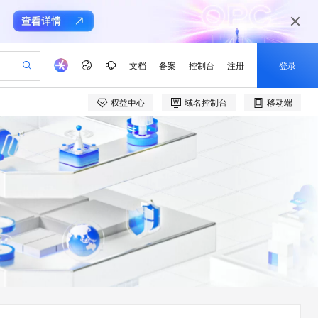
文档
备案
控制台
注册
登录
权益中心
域名控制台
移动端
验
作计划
器
AI 活动
专业服务
服务伙伴合作计划
开发者社区
加入我们
产品动态
服务平台百炼
阿里云 OPC 创新助力计划
一站式生成采购清单，支持单品或批量购买
io：打造专属 AI 语音助手
S产品伙伴计划（繁花）
峰会
CS
造的大模型服务与应用开发平台
一句话生成原生可编辑精美 PPT 文稿
AI 生产力先锋
Al MaaS 服务伙伴赋能合作
域名
博文
Careers
至高可申请百万元
Qwen3.8-Max 模型上线
开启高性价比 AI 编程新体验
弹性可伸缩的云计算服务
Qwen-Audio-3.0-Realtime 端到端实时语音角色扮演
输入一句话想法, 轻松生成专业的 PPT
先锋实践拓展 AI 生产力的边界
Token 补贴，五大权
计划
海大会
伙伴信用分合作计划
商标
问答
社会招聘
益加速 OPC 成功
eek-V4-Pro
SS
一键部署幻兽帕鲁游戏服务器
飞天发布时刻
HOT
Open Search 向量检索版支
划
备案
电子书
校园招聘
pSeek-V4-Pro
视频创作，一键激活电商全链路生产力
稳定、安全、高性价比、高性能的云存储服务
一键购买专属联机服务器，轻松开启游戏
所见，即是所愿
持视频检索 Pipeline 功能
更多支持
划
公司注册
镜像站
视频生成
语音识别与合成
专属 QwenPaw
漫剧工坊：一站式动画创作平台
AI 实训营
HOT
应用身份服务 (IDaaS)
合作伙伴培训与认证
划
上云迁移
站生成，高效打造优质广告素材
全接入的云上超级电脑
从聊天伙伴进化为能主动干活的本地数字员工
快速生产连贯的高质量长漫剧
从基础到进阶，Agent 创客手把手教你
OpenClaw 管理能力上线
e-1.1-T2V
Qwen3-TTS-Flash
lScope
我要反馈
查询合作伙伴
畅细腻的高质量视频
离线语音合成大模型，多语言方言自适应，低延迟高稳定
n Alibaba Cloud ISV 合作
代维服务
建企业门户网站
10 分钟搭建微信、支付宝小程序
MaxCompute MaxFrame 提
创新加速
ope
登录合作伙伴管理后台
我要建议
站，无忧落地极速上线
以可视化方式快速构建移动和 PC 门户网站
国内短信简单易用，安全可靠，秒级触达，全球覆盖200+国家和地区。
高效部署网站，快速应用到小程序
供自动弹性内存功能
e-1.1-I2V
Cosyvoice-V3-Flash