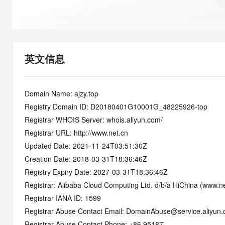
快速部署 Dify，高效搭建 
迁移与运维管理
10 分钟在聊天系统中增加
专有云
英文信息
Domain Name: ajzy.top
Registry Domain ID: D20180401G10001G_48225926-top
Registrar WHOIS Server: whois.aliyun.com/
Registrar URL: http://www.net.cn
Updated Date: 2021-11-24T03:51:30Z
Creation Date: 2018-03-31T18:36:46Z
Registry Expiry Date: 2027-03-31T18:36:46Z
Registrar: Alibaba Cloud Computing Ltd. d/b/a HiChina (www.ne
Registrar IANA ID: 1599
Registrar Abuse Contact Email: DomainAbuse@service.aliyun
Registrar Abuse Contact Phone: +86.95187