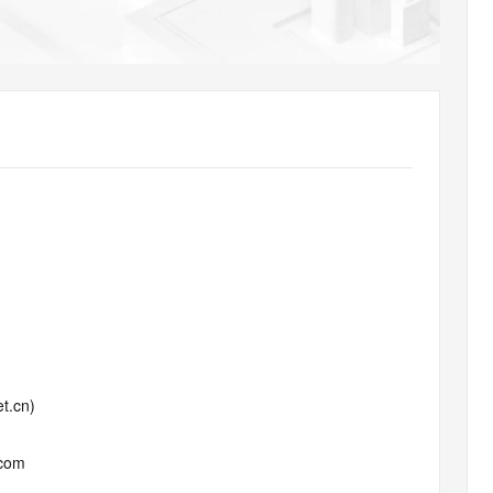
AI 应用
10分钟微调：让0.6B模型媲美235B模
多模态数据信
型
依托云原生高可用架构,实现Dify私有化部署
用1%尺寸在特定领域达到大模型90%以上效果
一个 AI 助手
超强辅助，Bol
即刻拥有 DeepSeek-R1 满血版
在企业官网、通讯软件中为客户提供 AI 客服
多种方案随心选，轻松解锁专属 DeepSeek
t.cn)
.com