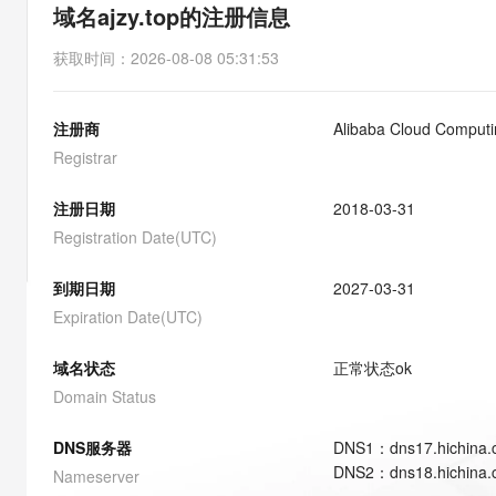
存储
天池大赛
能看、能想、能动手的多模
域名ajzy.top的注册信息
云解析DNS
解决方案免费试用 新老
电子合同
最高领取价值200元试用
安全
网络与CDN
AI 算法大赛
Qwen3-VL-Plus
获取时间
：
2026-08-08 05:31:53
畅捷通
大数据开发治理平台 Data
AI 产品 免费试用
网络
安全
云开发大赛
Tableau 订阅
1亿+ 大模型 tokens 和 
注册商
Alibaba Cloud Computin
可观测
入门学习赛
中间件
AI空中课堂在线直播课
云防火墙
140+云产品 免费试用
Registrar
大模型服务
上云与迁云
云原生的云上边界网络安全
产品新客免费试用，最长1
数据库
生态解决方案
注册日期
2018-03-31
千问AI平台-Token Plan
企业出海
大模型ACA认证体验
大数据计算
Registration Date(UTC)
助力企业全员 AI 认知与能
行业生态解决方案
政企业务
媒体服务
千问AI平台-模型体验
到期日期
2027-03-31
开发者生态解决方案
在线体验全尺寸、多种模态
Expiration Date(UTC)
企业服务与云通信
AI 开发和 AI 应用解决
Happy 系列大模型
域名与网站
域名状态
正常状态
ok
Domain Status
终端用户计算
DNS服务器
DNS
1
：
dns17.hichina
Serverless
大模型解决方案
DNS
2
：
dns18.hichina
Nameserver
开发工具