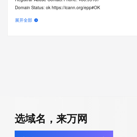
Domain Status: ok https://icann.org/epp#OK
Registry Registrant ID: REDACTED FOR PRIVACY
展开全部
Registrant Name: REDACTED FOR PRIVACY
Registrant Organization: REDACTED FOR PRIVACY
Registrant Street:  REDACTED FOR PRIVACY
Registrant City: REDACTED FOR PRIVACY
Registrant State/Province: liao ning
Registrant Postal Code: REDACTED FOR PRIVACY
Registrant Country: CN
Registrant Phone: REDACTED FOR PRIVACY
Registrant Phone Ext: REDACTED FOR PRIVACY
Registrant Fax: REDACTED FOR PRIVACY
Registrant Fax Ext: REDACTED FOR PRIVACY
Registrant Email: Please query the RDDS service of the Registrar
选域名，来万网
how to contact the Registrant, Admin, or Tech contact of the 
Registry Admin ID: REDACTED FOR PRIVACY
Admin Name: REDACTED FOR PRIVACY