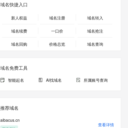
安全
畅自然，细节丰富
高表现力语音合成大模型，语音克隆听感自然
我要投诉
PolarDB
域名快捷入口
上云场景组合购
Qoder CN V1.7.0 发布
漫剧创作，剧本、分镜、视频高效生成
100%兼容MySQL、PostgreSQL，兼容Oracle，支持集中和分布式
覆盖90%+业务场景，专享组合折扣价
2V
VPN
Fun-ASR
新人权益
域名注册
域名转入
文戏情感细腻自然，动作戏激烈拳拳到肉，实现更强表演能力
支持中英文自由切换，具备更强的噪声鲁棒性
ernetes 版 ACK
云聚AI 严选权益
云安全中心 AI BAS 智能自动
SSL 证书
，一键激活高效办公新体验
理容器应用的 K8s 服务
精选AI产品，从模型到应用全链提效
化模拟渗透攻击产品发布
域名续费
一口价
域名抢注
堡垒机
AI 用量加速计划
DataWorks ChatBI 会话支持
应用
域名回购
价格总览
防火墙
域名查询
、识别商机，让客服更高效、服务更出色。
新老同享，达量后返
上传临时文件分析
千问办公
主机安全
NEW
的智能体编程平台
一站式AI生产力平台
域名免费工具
AI 应用及服务市场
伶鹊
企业级人与Agent协作平台，接入和调度多个数字员工
智能客服平台，对话机器人、对话分析、智能外呼
智能起名
AI找域名
所属账号查询
AI 应用
大模型服务平台百炼 - 全妙
大模型
应用创作平台
多模态内容创作工具，已接入 DeepSeek
自然语言处理
推荐域名
数据标注
aibacus.cn
机器学习
查看详情