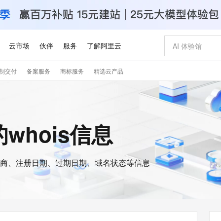
云市场
伙伴
服务
了解阿里云
制交付
备案服务
商标服务
精选云产品
AI 特惠
数据与 API
企业增值服务
最佳实践
价格计算器
AI 场景体
基础软件
阿里云认证
市场活动
配置报价
大模型
自助选配和估算价格
步到位
智启 AI 普惠权益
企业支持计划
云上春晚
域名与网站
Qwen Audio：打造专属 AI 语音助手
千问官方 MaaS 平台，为开发者和 Agent 而生，新用户赠送 1 亿 + tokens 额度
一句话生成原生
AI Coding
2026 阿里云
云服务器 E
为企业打
数据集
Windows
大模型认证
模型
NEW
NEW
格式还原
值低价云产品抢先购
至高享 1亿+免费 tokens，加速 Al 应用落地
提供智能易用的域名与建站服务
Qwen-Audio-3.0-Realtime 端到端实时语音角色扮演
输入一句话想法,
智能编程，一键
安全可靠、
a的whois信息
专家技术服务
云上奥运之旅
阿里云中企出
手机三要素
宝塔 Linux
全部认证
价格优势
开源旗舰模型
即刻拥有 DeepSeek-V4-Pro
阿里云 OPC 创新助力计划
千问大模型
一键部署幻兽
AI 电商营销
对象存储 O
大模型
企业增值服务台
云栖战略参考
云栖大会
身份实名认证
CentOS
训练营
推动算力普惠，释放技术红利
最高返9万
真正可用的 1M 上下文,一次完成代码全链路开发
快速构建应用程序和网站，即刻迈出上云第一步
轻松解锁专属 DeepSeek-V4-Pro
至高百万元 Token 补贴，加速一人公司成长
多元化、高性能、安全可靠的大模型服务
一键购买专属
从图文生成到
云上的中国
活动全景
短信
Docker
图片和
商、注册日期、过期日期、域名状态等信息
自进化智能体
5 分钟轻松部署专属 QwenPaw
Token Plan 模型订阅计划
数字证书管理服务（原SSL证书）
高效搭建 AI
AI 广告创作
无影云电脑
企业成长
NEW
HOT
信息公告
看见新力量
OCR 文字识别
JAVA
越聪明
证享300元代金券
全托管，含MySQL、PostgreSQL、SQL Server、MariaDB多引擎
Qwen3.8-Max 首发尝鲜，限时加量 10 倍，夜间低至2折
实现全站HTTPS，呈现可信的WEB访问
从聊天伙伴进化为能主动干活的本地数字员工
图文、视频一
随时随地安
Kimi-K3
HappyHors
NEW
魔搭 Mode
服务实践
官网公告
Kimi 最新旗舰模型，长程编程与推理利器
让文字生成流
金融模力时刻
版
发票查验
全能环境
Claude Code + GStack 打造工程团队
千问办公，限时限量积分加倍
Qoder
低代码高效构
AI 建站
短信服务
型
NEW
创新中心
魔搭 ModelSc
健康状态
理服务
让AI从“聊天伙伴”进化为能干活的“数字员工”
安装技能 GStack，拥有专属 AI 工程团队
你的AI工作搭子，覆盖日常办公高频场景
面向真实软件的智能体编程平台
0 代码专业建
客户案例
天气预报查询
操作系统
Deepseek-v4-pro
HappyHors