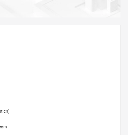
AI 应用
10分钟微调：让0.6B模型媲美235B模
多模态数据信
型
依托云原生高可用架构,实现Dify私有化部署
用1%尺寸在特定领域达到大模型90%以上效果
一个 AI 助手
超强辅助，Bol
即刻拥有 DeepSeek-R1 满血版
在企业官网、通讯软件中为客户提供 AI 客服
多种方案随心选，轻松解锁专属 DeepSeek
t.cn)
.com