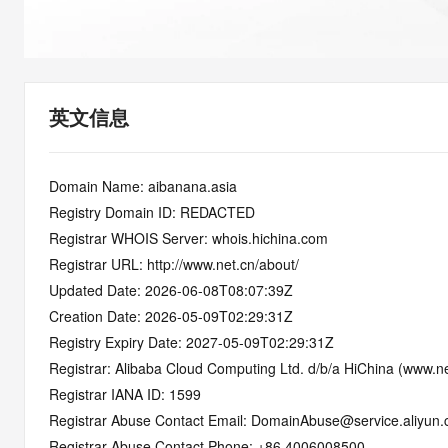
快速部署 Dify，高效搭建 
迁移与运维管理
10 分钟在聊天系统中增加
专有云
英文信息
Domain Name: aibanana.asia
Registry Domain ID: REDACTED
Registrar WHOIS Server: whois.hichina.com
Registrar URL: http://www.net.cn/about/
Updated Date: 2026-06-08T08:07:39Z
Creation Date: 2026-05-09T02:29:31Z
Registry Expiry Date: 2027-05-09T02:29:31Z
Registrar: Alibaba Cloud Computing Ltd. d/b/a HiChina (www.ne
Registrar IANA ID: 1599
Registrar Abuse Contact Email: DomainAbuse@service.aliyun
Registrar Abuse Contact Phone: +86.4006008500