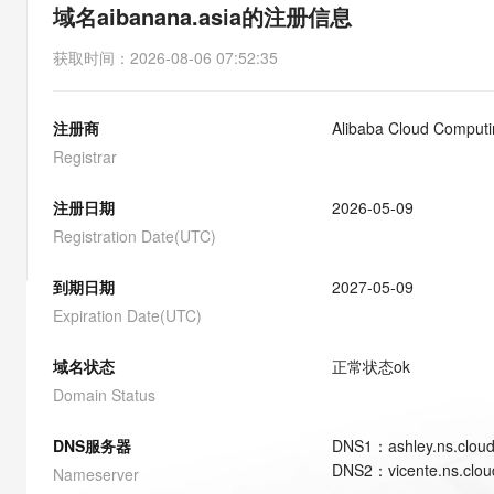
存储
天池大赛
能看、能想、能动手的多模
域名aibanana.asia的注册信息
云解析DNS
解决方案免费试用 新老
电子合同
最高领取价值200元试用
安全
网络与CDN
AI 算法大赛
Qwen3-VL-Plus
获取时间
：
2026-08-06 07:52:35
畅捷通
大数据开发治理平台 Data
AI 产品 免费试用
网络
安全
云开发大赛
Tableau 订阅
1亿+ 大模型 tokens 和 
注册商
Alibaba Cloud Computin
可观测
入门学习赛
中间件
AI空中课堂在线直播课
云防火墙
140+云产品 免费试用
Registrar
大模型服务
上云与迁云
云原生的云上边界网络安全
产品新客免费试用，最长1
数据库
生态解决方案
注册日期
2026-05-09
千问AI平台-Token Plan
企业出海
大模型ACA认证体验
大数据计算
Registration Date(UTC)
助力企业全员 AI 认知与能
行业生态解决方案
政企业务
媒体服务
千问AI平台-模型体验
到期日期
2027-05-09
开发者生态解决方案
在线体验全尺寸、多种模态
Expiration Date(UTC)
企业服务与云通信
AI 开发和 AI 应用解决
Happy 系列大模型
域名与网站
域名状态
正常状态
ok
Domain Status
终端用户计算
DNS服务器
DNS
1
：
ashley.ns.clou
Serverless
大模型解决方案
DNS
2
：
vicente.ns.clo
Nameserver
开发工具