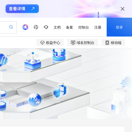
文档
备案
控制台
注册
登录
权益中心
域名控制台
移动端
验
器
AI 活动
专业服务
开发者社区
加入我们
产品动态
服务平台百炼
阿里云 OPC 创新助力计划
一站式生成采购清单，支持单品或批量购买
可编辑精美 PPT 文稿
峰会
CS
造的大模型服务与应用开发平台
Agency Agents：拥有专属领域专家
AI 生产力先锋
域名
博文
Careers
PolarDB Agentic Database
至高可申请百万元
 轻松生成专业的 PPT
开启高性价比 AI 编程新体验
弹性可伸缩的云计算服务
先锋实践拓展 AI 生产力的边界
发布
多领域专家智能体,一键组建 AI 虚拟交付团队
Token 补贴，五大权
海大会
商标
问答
社会招聘
益加速 OPC 成功
帕鲁游戏服务器
SS
HappyHorse 打造一站式影视创作平台
飞天发布时刻
HOT
秒悟 Meoo CLI 支持一键部
备案
电子书
校园招聘
联机服务器，轻松开启游戏
视频创作，一键激活电商全链路生产力
稳定、安全、高性价比、高性能的云存储服务
所见，即是所愿
署项目至阿里云账号
可视化编排打通从文字构思到成片全链路闭环
公司注册
镜像站
视频生成
语音识别与合成
 智能体与工作流应用
漫剧工坊：一站式动画创作平台
AI 实训营
Flink OSS 支持
上云迁移
站生成，高效打造优质广告素材
全接入的云上超级电脑
通过阿里云百炼高效搭建AI应用,助力高效开发
快速生产连贯的高质量长漫剧
从基础到进阶，Agent 创客手把手教你
AssumeRole 角色自定义
e-1.1-T2V
Qwen3-TTS-Flash
lScope
我要反馈
畅细腻的高质量视频
离线语音合成大模型，多语言方言自适应，低延迟高稳定
代维服务
建企业门户网站
10 分钟搭建微信、支付宝小程序
百炼 Qwen3.7-Flash 系列模
创新加速
ope
我要建议
站，无忧落地极速上线
以可视化方式快速构建移动和 PC 门户网站
国内短信简单易用，安全可靠，秒级触达，全球覆盖200+国家和地区。
高效部署网站，快速应用到小程序
型发布
e-1.1-I2V
Cosyvoice-V3-Flash