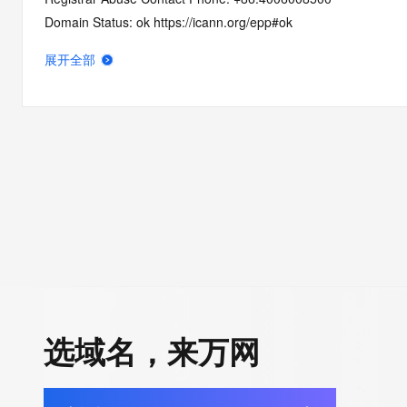
Domain Status: ok https://icann.org/epp#ok
Registry Registrant ID: REDACTED
展开全部
Registrant Name: REDACTED
Registrant Organization: 
Registrant Street: REDACTED
Registrant City: REDACTED
Registrant State/Province: he nan sheng
Registrant Postal Code: REDACTED
Registrant Country: CN
Registrant Phone: REDACTED
Registrant Phone Ext: REDACTED
Registrant Fax: REDACTED
Registrant Fax Ext: REDACTED
Registrant Email: REDACTED
选域名，来万网
Registry Admin ID: REDACTED
Admin Name: REDACTED
Admin Organization: REDACTED