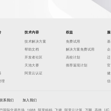
价
技术内容
权益
服
技术解决方案
免费试用
基
帮助文档
解决方案免费试用
企
开发者社区
高校计划
迁
天池大赛
推荐返现计划
官
器
阿里云认证
健
管理
信
联系我们
加入我们
巴国际交易市场
1688
阿里妈妈
飞猪
阿里云计算
万网
高德
UC