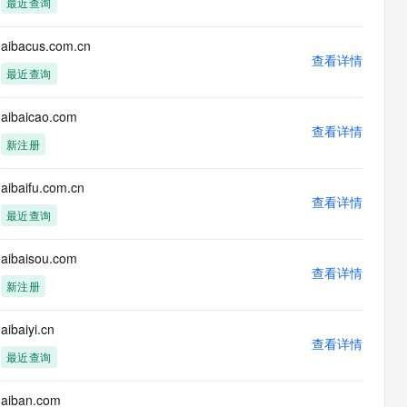
最近查询
息提取
与 AI 智能体进行实时音视频通话
从文本、图片、视频中提取结构化的属性信息
构建支持视频理解的 AI 音视频实时通话应用
aibacus.com.cn
查看详情
t.diy 一步搞定创意建站
构建大模型应用的安全防护体系
最近查询
通过自然语言交互简化开发流程,全栈开发支持
通过阿里云安全产品对 AI 应用进行安全防护
aibaicao.com
查看详情
新注册
aibaifu.com.cn
查看详情
最近查询
aibaisou.com
查看详情
新注册
aibaiyi.cn
查看详情
最近查询
aiban.com