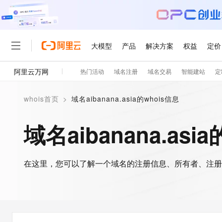
大模型
产品
解决方案
权益
定价
阿里云万网
热门活动
域名注册
域名交易
智能建站
定
大模型
产品
解决方案
权益
定价
云市场
伙伴
服务
了解阿里云
精选产品
精选解决方案
普惠上云
产品定价
精选商城
售前咨询
为什么选择阿里云
千问AI平台
whois首页
>
域名aibanana.asia的whois信息
了解云产品的定价详情
大模型服务平台百炼
睿译宝，AI翻译排版一
普惠上云 官方力荐
在线服务
网站建设
什么是云计算
大
大模型服务与应用平台
上传文档即自动完成翻译和
云服务器38元/年起，超
域名aibanana.asi
多端小程序
技术领先
云上成本管理
售后服务
轻量应用服务器
GLM-5.2：长任务时代
官方推荐返现计划
大模型
精选产品
精选解决方案
Salesforce 国际版订阅
稳定可靠
管理和优化成本
推荐新用户得奖励，单订单
自助服务
友盟天域
安全合规
人工智能与机器学习
AI
文本生成
在这里，您可以了解一个域名的注册信息、所有者、注册
云数据库 RDS
Hermes Agent，打造
云工开物
在线服务
观测云
分析师报告
自主进化，持久记忆，越用
高校专属算力普惠，学生认
计算
互联网应用开发
Qwen3.8-Max
HOT
工单服务
智能体时代全能旗舰模型
Tuya 物联网平台阿里云
研究报告与白皮书
人工智能平台 PAI
快速拥有专属 OpenClaw
大模
大数据
容器
免费试用
短信专区
一站式AI开发、训练和推
蓝凌 OA
Qwen3.7-Plus
现代化应用