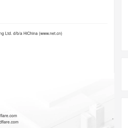
态智能体模型
旗舰 MoE 大模型，百万上下文与顶尖推理能力
图生视频，流
同享
万小智 AI 建站低至 15元/月
Qoder CN
AI 短剧/漫剧
云原生数据库 
快递物流查询
WordPress
高校合作
点，立即开启云上创新
覆盖公网/内网、递归/权威、移动APP等全场景解析服务
送.CN域名，送备案服务码
基于千问大模型等，支持代码智能生成、研发智能问答
AI助力短剧
GLM-5.2
Wan2.7-T
Ubuntu
视觉 Coding、空间感知、多模态思考等全面升级
1M上下文，专为长程任务能力而生
云工开物
企业应用
Works
Night Plan 支持 Qwen 3.8-Max
云原生大数据计算服务 MaxCompute
AI 办公
容器服务 Kub
NEW
Red Hat
30+ 款产品免费体验
Data Agent 驱动的一站式 Data+AI 开发治理平台
夜间 5 折，Qwen/Meoo/TokenPlan 客户专享
面向分析的企业级SaaS模式云数据仓库
AI智能应用
提供一站式管
科研合作
g Ltd. d/b/a HiChina (www.net.cn)
ERP
堂（旗舰版）
SUSE
智能客服
AI 应用构建
大模型原生
CRM
防护产品
2个月
自动承接线索
建站小程序
Qoder
大模型服务平台百炼-应用模版
OA 办公系统
HOT
NEW
面向真实软件
个人版上线、团队版降价；千问3.8-Max首发发尝鲜
丰富多元化的应用模版和解决方案
力提升
财税管理
模板建站
万有无界
大模型服务平台百炼-智能体
400电话
定制建站
的模型效果
灵活可视化地构建企业级 Agent
方案
广告营销
模板小程序
秒悟
人工智能平台 PAI
定制小程序
云端极速 AI 
新一代 AI 视频生成模型，深度适配广告营销等场景
AI Native 的算法工程平台，一站式完成建模、训练、推理服务部署
APP 开发
dflare.com
建站系统
udflare.com