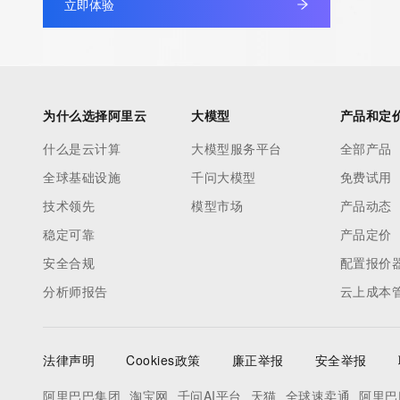
立即体验
Admin Street: REDACTED
Admin City: REDACTED
Admin State/Province: REDACTED
Admin Postal Code: REDACTED
Admin Country: REDACTED
为什么选择阿里云
大模型
产品和定
Admin Phone: REDACTED
什么是云计算
大模型服务平台
全部产品
Admin Phone Ext: REDACTED
全球基础设施
千问大模型
免费试用
Admin Fax: REDACTED
Admin Fax Ext: REDACTED
技术领先
模型市场
产品动态
Admin Email: REDACTED
稳定可靠
产品定价
Registry Tech ID: REDACTED
安全合规
配置报价
Tech Name: REDACTED
分析师报告
云上成本
Tech Organization: REDACTED
Tech Street: REDACTED
Tech City: REDACTED
法律声明
Cookies政策
廉正举报
安全举报
Tech State/Province: REDACTED
Tech Postal Code: REDACTED
阿里巴巴集团
淘宝网
千问AI平台
天猫
全球速卖通
阿里巴