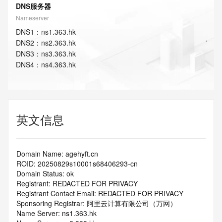
DNS服务器
Nameserver
DNS
1
：
ns1.363.hk
DNS
2
：
ns2.363.hk
DNS
3
：
ns3.363.hk
DNS
4
：
ns4.363.hk
英文信息
Domain Name: agehyft.cn
ROID: 20250829s10001s68406293-cn
Domain Status: ok
Registrant: REDACTED FOR PRIVACY
Registrant Contact Email: REDACTED FOR PRIVACY
Sponsoring Registrar: 阿里云计算有限公司（万网）
Name Server: ns1.363.hk