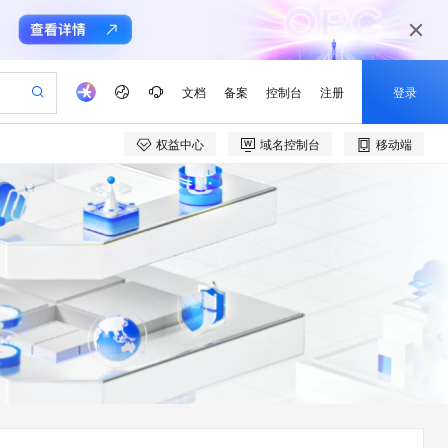
文档
备案
控制台
注册
登录
权益中心
域名控制台
移动端
验
作计划
器
AI 活动
专业服务
服务伙伴合作计划
开发者社区
加入我们
产品动态
服务平台百炼
阿里云 OPC 创新助力计划
一站式生成采购清单，支持单品或批量购买
S产品伙伴计划（繁花）
峰会
CS
造的大模型服务与应用开发平台
Qwen Audio：打造专属 AI 语音助手
一句话生成原生可编辑精美 PPT 文稿
AI 生产力先锋
Al MaaS 服务伙伴赋能合作
域名
博文
Careers
NEW
至高可申请百万元
Qwen3.8-Max 模型上线
开启高性价比 AI 编程新体验
弹性可伸缩的云计算服务
Qwen-Audio-3.0-Realtime 端到端实时语音角色扮演
输入一句话想法, 轻松生成专业的 PPT
先锋实践拓展 AI 生产力的边界
Token 补贴，五大权
计划
海大会
伙伴信用分合作计划
商标
问答
社会招聘
益加速 OPC 成功
eek-V4-Pro
SS
一键部署幻兽帕鲁游戏服务器
飞天发布时刻
HOT
Open Search 向量检索版支
划
备案
电子书
校园招聘
pSeek-V4-Pro
视频创作，一键激活电商全链路生产力
稳定、安全、高性价比、高性能的云存储服务
一键购买专属联机服务器，轻松开启游戏
所见，即是所愿
持视频检索 Pipeline 功能
更多支持
划
公司注册
镜像站
视频生成
语音识别与合成
专属 QwenPaw
漫剧工坊：一站式动画创作平台
AI 实训营
HOT
应用身份服务 (IDaaS)
合作伙伴培训与认证
划
上云迁移
站生成，高效打造优质广告素材
全接入的云上超级电脑
从聊天伙伴进化为能主动干活的本地数字员工
快速生产连贯的高质量长漫剧
从基础到进阶，Agent 创客手把手教你
OpenClaw 管理能力上线
e-1.1-T2V
Qwen3-TTS-Flash
lScope
我要反馈
查询合作伙伴
畅细腻的高质量视频
离线语音合成大模型，多语言方言自适应，低延迟高稳定
n Alibaba Cloud ISV 合作
代维服务
建企业门户网站
10 分钟搭建微信、支付宝小程序
MaxCompute MaxFrame 提
创新加速
ope
登录合作伙伴管理后台
我要建议
站，无忧落地极速上线
以可视化方式快速构建移动和 PC 门户网站
国内短信简单易用，安全可靠，秒级触达，全球覆盖200+国家和地区。
高效部署网站，快速应用到小程序
供自动弹性内存功能
e-1.1-I2V
Cosyvoice-V3-Flash