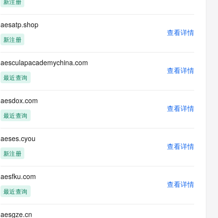
新注册
息提取
与 AI 智能体进行实时音视频通话
从文本、图片、视频中提取结构化的属性信息
构建支持视频理解的 AI 音视频实时通话应用
aesatp.shop
查看详情
t.diy 一步搞定创意建站
构建大模型应用的安全防护体系
新注册
通过自然语言交互简化开发流程,全栈开发支持
通过阿里云安全产品对 AI 应用进行安全防护
aesculapacademychina.com
查看详情
最近查询
aesdox.com
查看详情
最近查询
aeses.cyou
查看详情
新注册
aesfku.com
查看详情
最近查询
aesgze.cn