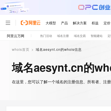
大模型
产品
解决方案
权益
定价
阿里云万网
热门活动
域名注册
域名交易
智能建站
定
大模型
产品
解决方案
权益
定价
云市场
伙伴
服务
了解阿里云
精选产品
精选解决方案
普惠上云
产品定价
精选商城
成为销售伙伴
售前咨询
为什么选择阿里云
千问AI平台
whois首页
>
域名aesynt.cn的whois信息
了解云产品的定价详情
大模型服务平台百炼
千问办公，解锁你的工作
普惠上云 官方力荐
分销伙伴
在线服务
网站建设
什么是云计算
大
大模型服务与应用平台
企业级Agent产品，直接
云服务器38元/年起，超
域名aesynt.cn的w
咨询伙伴
多端小程序
技术领先
云上成本管理
售后服务
轻量应用服务器
Agency Agents：拥
官方推荐返现计划
大模型
精选产品
精选解决方案
Salesforce 国际版订阅
稳定可靠
管理和优化成本
推荐新用户得奖励，单订单
销售伙伴合作计划
自助服务
友盟天域
安全合规
人工智能与机器学习
AI
文本生成
在这里，您可以了解一个域名的注册信息、所有者、注册
云数据库 RDS
HappyHorse 打造一
云工开物
无影生态合作计划
在线服务
观测云
分析师报告
高校专属算力普惠，学生认
计算
互联网应用开发
Qwen3.8-Max
HOT
Salesforce On Alibaba C
工单服务
智能体时代全能旗舰模型
Tuya 物联网平台阿里云
研究报告与白皮书
人工智能平台 PAI
快速拥有专属 OpenClaw
大模
Consulting Partner 合
大数据
容器
免费试用
短信专区
一站式AI开发、训练和推
蓝凌 OA
Qwen3.7-Plus
AI 大模型销售与服务生
现代化应用