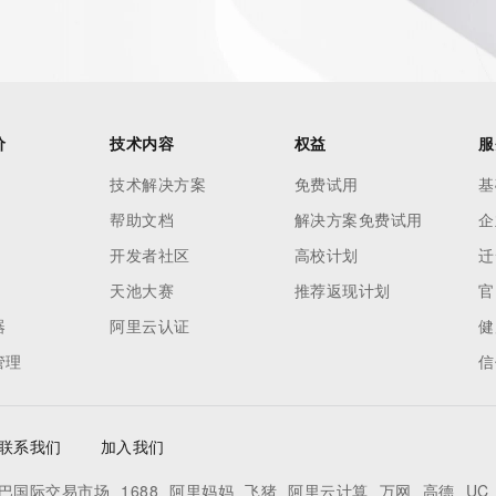
价
技术内容
权益
服
技术解决方案
免费试用
基
帮助文档
解决方案免费试用
企
开发者社区
高校计划
迁
天池大赛
推荐返现计划
官
器
阿里云认证
健
管理
信
联系我们
加入我们
巴国际交易市场
1688
阿里妈妈
飞猪
阿里云计算
万网
高德
UC