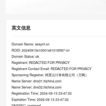
快速部署 Dify，高效搭建 
迁移与运维管理
10 分钟在聊天系统中增加
专有云
英文信息
Domain Name: aesynt.cn
ROID: 20240913s10001s61018587-cn
Domain Status: ok
Registrant: REDACTED FOR PRIVACY
Registrant Contact Email: REDACTED FOR PRIVACY
Sponsoring Registrar: 阿里云计算有限公司（万网）
Name Server: dns31.hichina.com
Name Server: dns32.hichina.com
Registration Time: 2024-09-13 23:47:32
Expiration Time: 2026-09-13 23:47:32
DNSSEC: unsigned