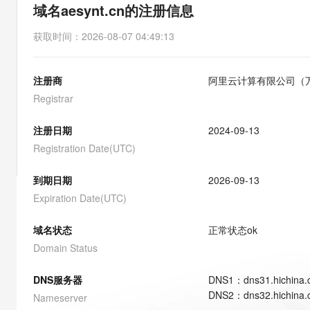
存储
天池大赛
能看、能想、能动手的多模
域名aesynt.cn的注册信息
云解析DNS
解决方案免费试用 新老
电子合同
最高领取价值200元试用
安全
网络与CDN
AI 算法大赛
Qwen3-VL-Plus
获取时间
：
2026-08-07 04:49:13
畅捷通
大数据开发治理平台 Data
AI 产品 免费试用
网络
安全
云开发大赛
Tableau 订阅
1亿+ 大模型 tokens 和 
注册商
阿里云计算有限公司（
可观测
入门学习赛
中间件
AI空中课堂在线直播课
云防火墙
140+云产品 免费试用
Registrar
大模型服务
上云与迁云
云原生的云上边界网络安全
产品新客免费试用，最长1
数据库
生态解决方案
注册日期
2024-09-13
千问AI平台-Token Plan
企业出海
大模型ACA认证体验
大数据计算
Registration Date(UTC)
助力企业全员 AI 认知与能
行业生态解决方案
政企业务
媒体服务
千问AI平台-模型体验
到期日期
2026-09-13
开发者生态解决方案
在线体验全尺寸、多种模态
Expiration Date(UTC)
企业服务与云通信
AI 开发和 AI 应用解决
Happy 系列大模型
域名与网站
域名状态
正常状态
ok
Domain Status
终端用户计算
DNS服务器
DNS
1
：
dns31.hichina
Serverless
大模型解决方案
DNS
2
：
dns32.hichina
Nameserver
开发工具