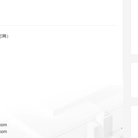
态智能体模型
旗舰 MoE 大模型，百万上下文与顶尖推理能力
图生视频，流
同享
万小智 AI 建站低至 15元/月
Qoder CN
AI 短剧/漫剧
云原生数据库 
快递物流查询
WordPress
成为服务伙
高校合作
点，立即开启云上创新
覆盖公网/内网、递归/权威、移动APP等全场景解析服务
送.CN域名，送备案服务码
基于千问大模型等，支持代码智能生成、研发智能问答
AI助力短剧
GLM-5.2
Wan2.7-T
Ubuntu
服务生态伙伴
视觉 Coding、空间感知、多模态思考等全面升级
1M上下文，专为长程任务能力而生
云工开物
企业应用
Works
Night Plan 支持 Qwen 3.8-Max
云原生大数据计算服务 MaxCompute
AI 办公
容器服务 Kub
NEW
Red Hat
30+ 款产品免费体验
Data Agent 驱动的一站式 Data+AI 开发治理平台
夜间 5 折，Qwen/Meoo/TokenPlan 客户专享
面向分析的企业级SaaS模式云数据仓库
AI智能应用
提供一站式管
科研合作
万网）
ERP
堂（旗舰版）
SUSE
智能客服
AI 应用构建
大模型原生
CRM
防护产品
2个月
自动承接线索
建站小程序
Qoder
大模型服务平台百炼-应用模版
OA 办公系统
HOT
NEW
面向真实软件
个人版上线、团队版降价；千问3.8-Max首发发尝鲜
丰富多元化的应用模版和解决方案
力提升
财税管理
模板建站
万有无界
大模型服务平台百炼-智能体
400电话
定制建站
的模型效果
灵活可视化地构建企业级 Agent
方案
广告营销
模板小程序
秒悟
人工智能平台 PAI
定制小程序
云端极速 AI 
新一代 AI 视频生成模型，深度适配广告营销等场景
AI Native 的算法工程平台，一站式完成建模、训练、推理服务部署
APP 开发
.com
建站系统
.com