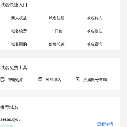
安全
畅自然，细节丰富
高表现力语音合成大模型，语音克隆听感自然
我要投诉
PolarDB
域名快捷入口
上云场景组合购
Milvus 弹性伸缩功能新增节
伴
漫剧创作，剧本、分镜、视频高效生成
100%兼容MySQL、PostgreSQL，兼容Oracle，支持集中和分布式
覆盖90%+业务场景，专享组合折扣价
点支持范围
2V
VPN
Fun-ASR
新人权益
域名注册
域名转入
文戏情感细腻自然，动作戏激烈拳拳到肉，实现更强表演能力
支持中英文自由切换，具备更强的噪声鲁棒性
ernetes 版 ACK
云聚AI 严选权益
AI 原生数据库服务发布
SSL 证书
，一键激活高效办公新体验
理容器应用的 K8s 服务
精选AI产品，从模型到应用全链提效
Agent 数据网关
域名续费
一口价
域名抢注
堡垒机
AI 用量加速计划
云原生数据库 PolarDB
应用
域名回购
价格总览
防火墙
域名查询
、识别商机，让客服更高效、服务更出色。
新老同享，达量后返
Agentic Database 发布
千问办公
主机安全
NEW
的智能体编程平台
一站式AI生产力平台
域名免费工具
AI 应用及服务市场
伶鹊
企业级人与Agent协作平台，接入和调度多个数字员工
智能客服平台，对话机器人、对话分析、智能外呼
智能起名
AI找域名
所属账号查询
AI 应用
大模型服务平台百炼 - 全妙
大模型
应用创作平台
多模态内容创作工具，已接入 DeepSeek
自然语言处理
推荐域名
数据标注
aesas.cyou
机器学习
查看详情