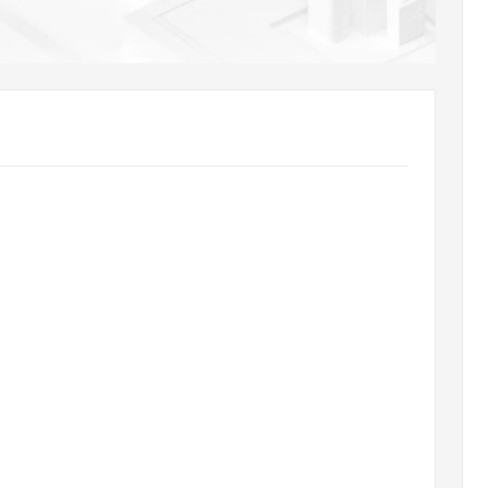
AI 应用
10分钟微调：让0.6B模型媲美235B模
多模态数据信
型
依托云原生高可用架构,实现Dify私有化部署
用1%尺寸在特定领域达到大模型90%以上效果
一个 AI 助手
超强辅助，Bol
即刻拥有 DeepSeek-R1 满血版
在企业官网、通讯软件中为客户提供 AI 客服
多种方案随心选，轻松解锁专属 DeepSeek