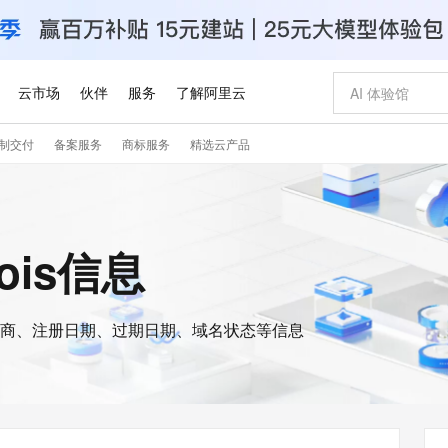
云市场
伙伴
服务
了解阿里云
制交付
备案服务
商标服务
精选云产品
AI 特惠
数据与 API
成为产品伙伴
企业增值服务
最佳实践
价格计算器
AI 场景体
基础软件
产品伙伴合
阿里云认证
市场活动
配置报价
大模型
自助选配和估算价格
新方式
睿译宝，AI翻译排版一步到位
智启 AI 普惠权益
产品生态集成认证中心
企业支持计划
云上春晚
域名与网站
千问官方 MaaS 平台，为开发者和 Agent 而生，新用户赠送 1 亿 + tokens 额度
AI Coding
阿里云Maa
2026 阿里云
云服务器 E
为企业打
数据集
Windows
大模型认证
模型
NEW
交付可用成果
值低价云产品抢先购
上传文档即自动完成翻译和格式还原
至高享 1亿+免费 tokens，加速 Al 应用落地
提供智能易用的域名与建站服务
智能编程，一键
安全可靠、
hois信息
产品生态伙伴
专家技术服务
云上奥运之旅
弹性计算合作
阿里云中企出
手机三要素
宝塔 Linux
全部认证
价格优势
有专属领域专家
GLM-5.2：长任务时代开源旗舰模型
阿里云 OPC 创新助力计划
千问大模型
即刻拥有 DeepS
AI 电商营销
对象存储 O
大模型
产品生态伙伴工作台
企业增值服务台
云栖战略参考
云存储合作计
云栖大会
身份实名认证
CentOS
训练营
推动算力普惠，释放技术红利
最高返9万
多领域专家智能体,一键组建 AI 虚拟交付团队
快速构建应用程序和网站，即刻迈出上云第一步
至高百万元 Token 补贴，加速一人公司成长
多元化、高性能、安全可靠的大模型服务
真正可用的 1M 上下文,一次完成代码全链路开发
轻松解锁专属 Dee
从图文生成到
云上的中国
数据库合作计
活动全景
短信
Docker
图片和
商、注册日期、过期日期、域名状态等信息
站式影视创作平台
Hermes Agent，打造自进化智能体
Token Plan 模型订阅计划
数字证书管理服务（原SSL证书）
5 分钟轻松部署
AI 广告创作
无影云电脑
企业成长
NEW
信息公告
看见新力量
云网络合作计
OCR 文字识别
JAVA
证享300元代金券
可视化编排打通从文字构思到成片全链路闭环
全托管，含MySQL、PostgreSQL、SQL Server、MariaDB多引擎
自主进化，持久记忆，越用越聪明
Qwen3.8-Max 首发尝鲜，限时加量 10 倍，夜间低至2折
实现全站HTTPS，呈现可信的WEB访问
图文、视频一
随时随地安
Kimi-K3
HappyHors
NEW
魔搭 Mode
loud
服务实践
官网公告
Kimi 最新旗舰模型，长程编程与推理利器
让文字生成流
金融模力时刻
Salesforce O
版
发票查验
全能环境
Claude Code + GStack 打造工程团队
千问办公，限时限量积分加倍
Qoder
低代码高效构
AI 建站
短信服务
型
NEW
作计划
计划
创新中心
魔搭 ModelSc
健康状态
理服务
让AI从“聊天伙伴”进化为能干活的“数字员工”
安装技能 GStack，拥有专属 AI 工程团队
你的AI工作搭子，覆盖日常办公高频场景
面向真实软件的智能体编程平台
0 代码专业建
客户案例
天气预报查询
操作系统
Deepseek-v4-pro
HappyHors
态合作计划