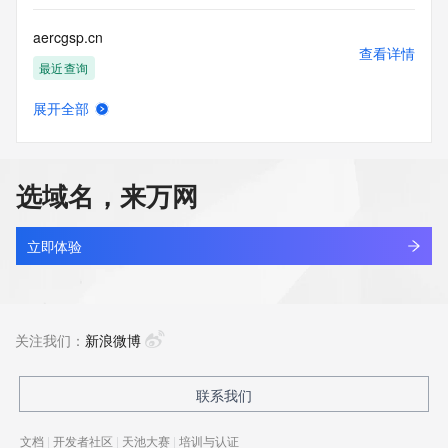
aercgsp.cn
查看详情
最近查询
展开全部
aerefinery.com
查看详情
最近查询
选域名，来万网
aerenitech.com
查看详情
最近查询
立即体验
aerer.cyou
查看详情
新注册
关注我们：
新浪微博
aerhua.cn
联系我们
查看详情
最近查询
文档
|
开发者社区
|
天池大赛
|
培训与认证