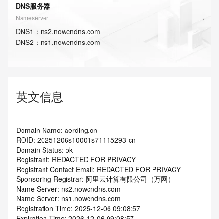
DNS服务器
Nameserver
DNS
1
：
ns2.nowcndns.com
DNS
2
：
ns1.nowcndns.com
英文信息
Domain Name: aerding.cn
ROID: 20251206s10001s71115293-cn
Domain Status: ok
Registrant: REDACTED FOR PRIVACY
Registrant Contact Email: REDACTED FOR PRIVACY
Sponsoring Registrar: 阿里云计算有限公司（万网）
Name Server: ns2.nowcndns.com
Name Server: ns1.nowcndns.com
Registration Time: 2025-12-06 09:08:57
Expiration Time: 2026-12-06 09:08:57