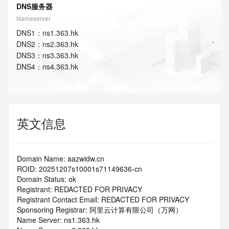
DNS服务器
Nameserver
DNS
1
：
ns1.363.hk
DNS
2
：
ns2.363.hk
DNS
3
：
ns3.363.hk
DNS
4
：
ns4.363.hk
英文信息
Domain Name: aazwidw.cn
ROID: 20251207s10001s71149636-cn
Domain Status: ok
Registrant: REDACTED FOR PRIVACY
Registrant Contact Email: REDACTED FOR PRIVACY
Sponsoring Registrar: 阿里云计算有限公司（万网）
Name Server: ns1.363.hk