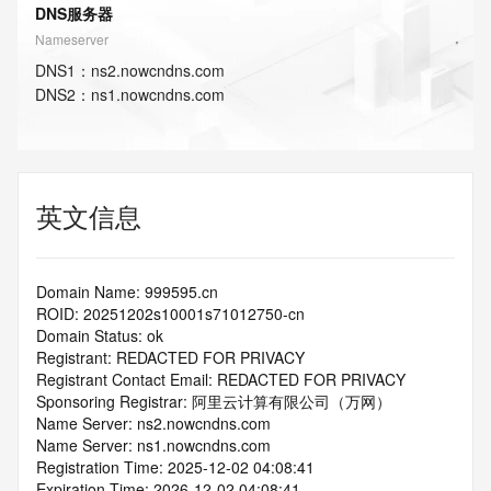
DNS服务器
Nameserver
DNS
1
：
ns2.nowcndns.com
DNS
2
：
ns1.nowcndns.com
英文信息
Domain Name: 999595.cn
ROID: 20251202s10001s71012750-cn
Domain Status: ok
Registrant: REDACTED FOR PRIVACY
Registrant Contact Email: REDACTED FOR PRIVACY
Sponsoring Registrar: 阿里云计算有限公司（万网）
Name Server: ns2.nowcndns.com
Name Server: ns1.nowcndns.com
Registration Time: 2025-12-02 04:08:41
Expiration Time: 2026-12-02 04:08:41