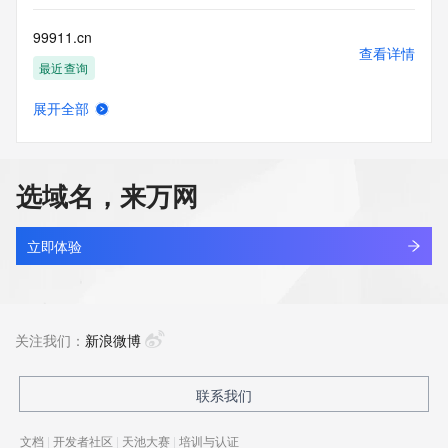
99911.cn
查看详情
最近查询
展开全部
99913.asia
查看详情
最近查询
选域名，来万网
99915.asia
查看详情
最近查询
立即体验
9991betqa.com
查看详情
新注册
关注我们：
新浪微博
99920.asia
联系我们
查看详情
最近查询
文档
|
开发者社区
|
天池大赛
|
培训与认证