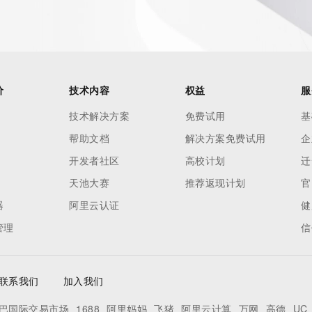
 contain
our
o use any
价
技术内容
权益
服
ning
data in
技术解决方案
免费试用
基
c processes
帮助文档
解决方案免费试用
企
ored and
开发者社区
高校计划
迁
manently
cregistry.com)
天池大赛
推荐返现计划
官
器
阿里云认证
健
re
管理
信
uidance.
联系我们
加入我们
巴国际交易市场
1688
阿里妈妈
飞猪
阿里云计算
万网
高德
UC