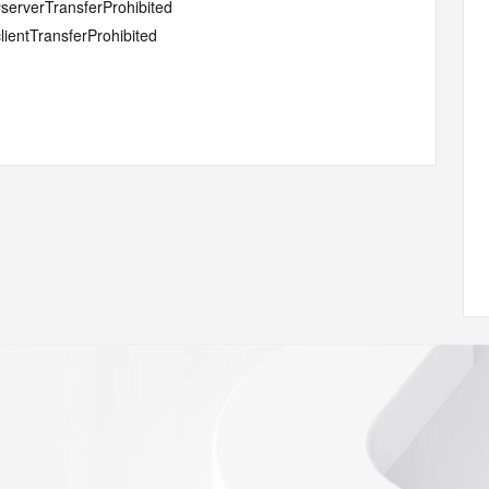
#serverTransferProhibited
lientTransferProhibited
w.icann.org/wicf/
Z <<<
//icann.org/epp
RDAP: please visit
<
nal