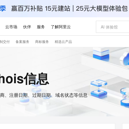
云市场
伙伴
服务
了解阿里云
制交付
备案服务
商标服务
精选云产品
AI 特惠
数据与 API
成为产品伙伴
企业增值服务
最佳实践
价格计算器
AI 场景体
基础软件
产品伙伴合
阿里云认证
市场活动
配置报价
大模型
自助选配和估算价格
步到位
智启 AI 普惠权益
产品生态集成认证中心
企业支持计划
云上春晚
域名与网站
Qwen Audio：打造专属 AI 语音助手
千问官方 MaaS 平台，为开发者和 Agent 而生，新用户赠送 1 亿 + tokens 额度
一句话生成原生
AI Coding
阿里云Maa
2026 阿里云
云服务器 E
为企业打
数据集
Windows
大模型认证
模型
NEW
NEW
格式还原
值低价云产品抢先购
至高享 1亿+免费 tokens，加速 Al 应用落地
提供智能易用的域名与建站服务
Qwen-Audio-3.0-Realtime 端到端实时语音角色扮演
输入一句话想法,
智能编程，一键
安全可靠、
hois信息
产品生态伙伴
专家技术服务
云上奥运之旅
弹性计算合作
阿里云中企出
手机三要素
宝塔 Linux
全部认证
价格优势
开源旗舰模型
即刻拥有 DeepSeek-V4-Pro
阿里云 OPC 创新助力计划
千问大模型
一键部署幻兽
AI 电商营销
对象存储 O
大模型
产品生态伙伴工作台
企业增值服务台
云栖战略参考
云存储合作计
云栖大会
身份实名认证
CentOS
训练营
推动算力普惠，释放技术红利
最高返9万
真正可用的 1M 上下文,一次完成代码全链路开发
快速构建应用程序和网站，即刻迈出上云第一步
轻松解锁专属 DeepSeek-V4-Pro
至高百万元 Token 补贴，加速一人公司成长
多元化、高性能、安全可靠的大模型服务
一键购买专属
从图文生成到
云上的中国
数据库合作计
活动全景
短信
Docker
图片和
商、注册日期、过期日期、域名状态等信息
自进化智能体
5 分钟轻松部署专属 QwenPaw
Token Plan 模型订阅计划
数字证书管理服务（原SSL证书）
高效搭建 AI
AI 广告创作
无影云电脑
企业成长
NEW
HOT
信息公告
看见新力量
云网络合作计
OCR 文字识别
JAVA
越聪明
证享300元代金券
全托管，含MySQL、PostgreSQL、SQL Server、MariaDB多引擎
Qwen3.8-Max 首发尝鲜，限时加量 10 倍，夜间低至2折
实现全站HTTPS，呈现可信的WEB访问
从聊天伙伴进化为能主动干活的本地数字员工
图文、视频一
随时随地安
Kimi-K3
HappyHors
NEW
魔搭 Mode
loud
服务实践
官网公告
Kimi 最新旗舰模型，长程编程与推理利器
让文字生成流
金融模力时刻
Salesforce O
版
发票查验
全能环境
Claude Code + GStack 打造工程团队
千问办公，限时限量积分加倍
Qoder
低代码高效构
AI 建站
短信服务
型
NEW
作计划
计划
创新中心
魔搭 ModelSc
健康状态
理服务
让AI从“聊天伙伴”进化为能干活的“数字员工”
安装技能 GStack，拥有专属 AI 工程团队
你的AI工作搭子，覆盖日常办公高频场景
面向真实软件的智能体编程平台
0 代码专业建
客户案例
天气预报查询
操作系统
Deepseek-v4-pro
HappyHors
态合作计划