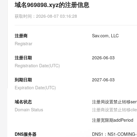
存储
天池大赛
能看、能想、能动手的多模
域名969898.xyz的注册信息
云解析DNS
解决方案免费试用 新老
电子合同
最高领取价值200元试用
安全
网络与CDN
AI 算法大赛
Qwen3-VL-Plus
获取时间
：
2026-08-07 03:16:28
畅捷通
大数据开发治理平台 Data
AI 产品 免费试用
网络
安全
云开发大赛
Tableau 订阅
1亿+ 大模型 tokens 和 
注册商
Sav.com, LLC
可观测
入门学习赛
中间件
AI空中课堂在线直播课
云防火墙
140+云产品 免费试用
Registrar
大模型服务
上云与迁云
云原生的云上边界网络安全
产品新客免费试用，最长1
数据库
生态解决方案
注册日期
2026-06-03
千问AI平台-Token Plan
企业出海
大模型ACA认证体验
大数据计算
Registration Date(UTC)
助力企业全员 AI 认知与能
行业生态解决方案
政企业务
媒体服务
千问AI平台-模型体验
到期日期
2027-06-03
开发者生态解决方案
在线体验全尺寸、多种模态
Expiration Date(UTC)
企业服务与云通信
AI 开发和 AI 应用解决
Happy 系列大模型
域名与网站
域名状态
注册局设置禁止转移
ser
Domain Status
注册商设置禁止转移
cli
终端用户计算
注册宽限期
addPeriod
Serverless
大模型解决方案
DNS服务器
DNS
1
：
NS1-COMING
开发工具