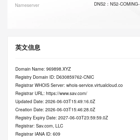
快速部署 Dify，高效搭建 
DNS
2
：
NS2-COMING
Nameserver
迁移与运维管理
10 分钟在聊天系统中增加
专有云
英文信息
Domain Name: 969898.XYZ
Registry Domain ID: D630859762-CNIC
Registrar WHOIS Server: whois-service.virtualcloud.co
Registrar URL: https://www.sav.com/
Updated Date: 2026-06-03T15:49:16.0Z
Creation Date: 2026-06-03T15:46:28.0Z
Registry Expiry Date: 2027-06-03T23:59:59.0Z
Registrar: Sav.com, LLC
Registrar IANA ID: 609