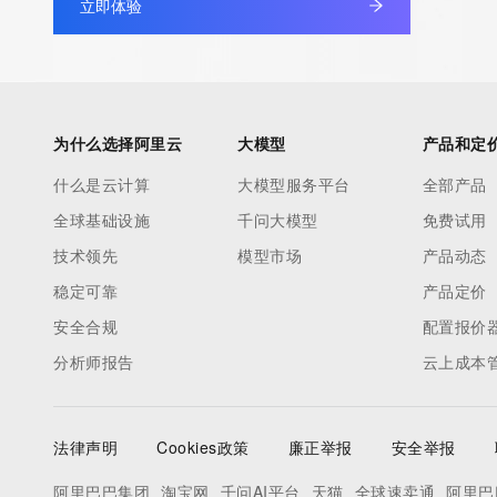
data may be available at https://lookup.icann.org
立即体验
The Whois and RDAP services are provided by CentralNic, and
information pertaining to Internet domain names registered by 
our customers. By using this service you are agreeing (1) not t
为什么选择阿里云
大模型
产品和定
information presented here for any purpose other than determi
ownership of domain names, (2) not to store or reproduce this 
什么是云计算
大模型服务平台
全部产品
any way, (3) not to use any high-volume, automated, electroni
全球基础设施
千问大模型
免费试用
to obtain data from this service. Abuse of this service is monit
技术领先
模型市场
产品动态
actions in contravention of these terms will result in being per
blacklisted. All data is (c) CentralNic Ltd (https://www.centralni
稳定可靠
产品定价
安全合规
配置报价
Access to the Whois and RDAP services is rate limited. For mo
分析师报告
云上成本
information, visit https://centralnicregistry.com/policies/whois-g
法律声明
Cookies政策
廉正举报
安全举报
阿里巴巴集团
淘宝网
千问AI平台
天猫
全球速卖通
阿里巴