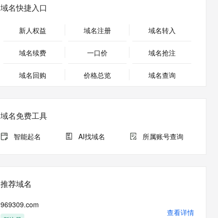
安全
畅自然，细节丰富
高表现力语音合成大模型，语音克隆听感自然
我要投诉
PolarDB
域名快捷入口
上云场景组合购
Milvus 弹性伸缩功能新增节
伴
漫剧创作，剧本、分镜、视频高效生成
100%兼容MySQL、PostgreSQL，兼容Oracle，支持集中和分布式
覆盖90%+业务场景，专享组合折扣价
点支持范围
2V
VPN
Fun-ASR
新人权益
域名注册
域名转入
文戏情感细腻自然，动作戏激烈拳拳到肉，实现更强表演能力
支持中英文自由切换，具备更强的噪声鲁棒性
ernetes 版 ACK
云聚AI 严选权益
AI 原生数据库服务发布
SSL 证书
，一键激活高效办公新体验
理容器应用的 K8s 服务
精选AI产品，从模型到应用全链提效
Agent 数据网关
域名续费
一口价
域名抢注
堡垒机
AI 用量加速计划
云原生数据库 PolarDB
应用
域名回购
价格总览
防火墙
域名查询
、识别商机，让客服更高效、服务更出色。
新老同享，达量后返
Agentic Database 发布
千问办公
主机安全
NEW
的智能体编程平台
一站式AI生产力平台
域名免费工具
AI 应用及服务市场
伶鹊
企业级人与Agent协作平台，接入和调度多个数字员工
智能客服平台，对话机器人、对话分析、智能外呼
智能起名
AI找域名
所属账号查询
AI 应用
大模型服务平台百炼 - 全妙
大模型
应用创作平台
多模态内容创作工具，已接入 DeepSeek
自然语言处理
推荐域名
数据标注
969309.com
机器学习
查看详情