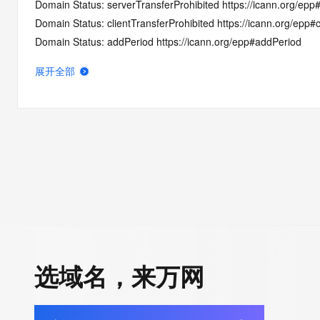
Domain Status: serverTransferProhibited https://icann.org/epp
Domain Status: clientTransferProhibited https://icann.org/epp#c
Domain Status: addPeriod https://icann.org/epp#addPeriod
Name Server: NS1-COMING-SOON.SAV.COM
展开全部
Name Server: NS2-COMING-SOON.SAV.COM
DNSSEC: unsigned
Registrar Abuse Contact Email: abuse-contact@sav.com
Registrar Abuse Contact Phone: +1.8723954105
URL of the ICANN Whois Inaccuracy Complaint Form: https://ww
>>> Last update of WHOIS database: 2026-06-05T06:28:24.0
For more information on Whois status codes, please visit https:
>>> IMPORTANT INFORMATION ABOUT THE DEPLOYMENT OF 
https://www.centralnicregistry.com/support/information/rdap <<
选域名，来万网
The registration data available in this service is limited. Additio