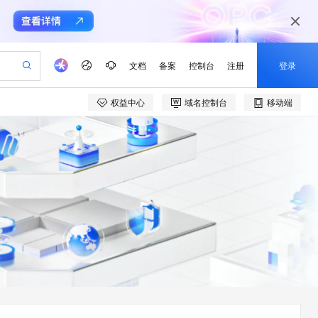
文档
备案
控制台
注册
登录
权益中心
域名控制台
移动端
验
作计划
器
AI 活动
专业服务
服务伙伴合作计划
开发者社区
加入我们
产品动态
服务平台百炼
阿里云 OPC 创新助力计划
一站式生成采购清单，支持单品或批量购买
可编辑精美 PPT 文稿
S产品伙伴计划（繁花）
峰会
CS
造的大模型服务与应用开发平台
Agency Agents：拥有专属领域专家
AI 生产力先锋
Al MaaS 服务伙伴赋能合作
域名
博文
Careers
至高可申请百万元
Qwen3.8-Max 模型上线
 轻松生成专业的 PPT
开启高性价比 AI 编程新体验
弹性可伸缩的云计算服务
先锋实践拓展 AI 生产力的边界
多领域专家智能体,一键组建 AI 虚拟交付团队
Token 补贴，五大权
计划
海大会
伙伴信用分合作计划
商标
问答
社会招聘
益加速 OPC 成功
帕鲁游戏服务器
SS
HappyHorse 打造一站式影视创作平台
飞天发布时刻
HOT
Open Search 向量检索版支
划
备案
电子书
校园招聘
联机服务器，轻松开启游戏
视频创作，一键激活电商全链路生产力
稳定、安全、高性价比、高性能的云存储服务
所见，即是所愿
持视频检索 Pipeline 功能
可视化编排打通从文字构思到成片全链路闭环
更多支持
划
公司注册
镜像站
视频生成
语音识别与合成
 智能体与工作流应用
漫剧工坊：一站式动画创作平台
AI 实训营
应用身份服务 (IDaaS)
合作伙伴培训与认证
划
上云迁移
站生成，高效打造优质广告素材
全接入的云上超级电脑
通过阿里云百炼高效搭建AI应用,助力高效开发
快速生产连贯的高质量长漫剧
从基础到进阶，Agent 创客手把手教你
OpenClaw 管理能力上线
e-1.1-T2V
Qwen3-TTS-Flash
lScope
我要反馈
查询合作伙伴
畅细腻的高质量视频
离线语音合成大模型，多语言方言自适应，低延迟高稳定
n Alibaba Cloud ISV 合作
代维服务
建企业门户网站
10 分钟搭建微信、支付宝小程序
MaxCompute MaxFrame 提
创新加速
ope
登录合作伙伴管理后台
我要建议
站，无忧落地极速上线
以可视化方式快速构建移动和 PC 门户网站
国内短信简单易用，安全可靠，秒级触达，全球覆盖200+国家和地区。
高效部署网站，快速应用到小程序
供自动弹性内存功能
e-1.1-I2V
Cosyvoice-V3-Flash