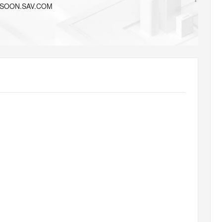
AI 应用
10分钟微调：让0.6B模型媲美235B模
多模态数据信
-SOON.SAV.COM
型
依托云原生高可用架构,实现Dify私有化部署
用1%尺寸在特定领域达到大模型90%以上效果
一个 AI 助手
超强辅助，Bol
即刻拥有 DeepSeek-R1 满血版
在企业官网、通讯软件中为客户提供 AI 客服
多种方案随心选，轻松解锁专属 DeepSeek