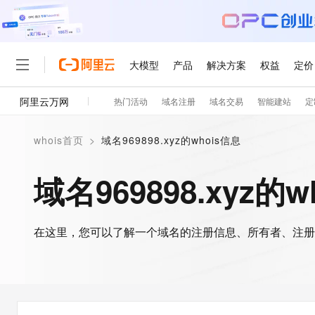
大模型
产品
解决方案
权益
定价
阿里云万网
热门活动
域名注册
域名交易
智能建站
定
大模型
产品
解决方案
权益
定价
云市场
伙伴
服务
了解阿里云
精选产品
精选解决方案
普惠上云
产品定价
精选商城
成为销售伙伴
售前咨询
为什么选择阿里云
千问AI平台
whois首页
>
域名969898.xyz的whois信息
了解云产品的定价详情
大模型服务平台百炼
睿译宝，AI翻译排版一
普惠上云 官方力荐
分销伙伴
在线服务
网站建设
什么是云计算
大
大模型服务与应用平台
上传文档即自动完成翻译和
云服务器38元/年起，超
域名969898.xyz的w
咨询伙伴
多端小程序
技术领先
云上成本管理
售后服务
轻量应用服务器
GLM-5.2：长任务时代
官方推荐返现计划
大模型
精选产品
精选解决方案
Salesforce 国际版订阅
稳定可靠
管理和优化成本
推荐新用户得奖励，单订单
销售伙伴合作计划
自助服务
友盟天域
安全合规
人工智能与机器学习
AI
文本生成
在这里，您可以了解一个域名的注册信息、所有者、注册
云数据库 RDS
Hermes Agent，打造
云工开物
无影生态合作计划
在线服务
观测云
分析师报告
自主进化，持久记忆，越用
高校专属算力普惠，学生认
计算
互联网应用开发
Qwen3.8-Max
HOT
Salesforce On Alibaba C
工单服务
智能体时代全能旗舰模型
Tuya 物联网平台阿里云
研究报告与白皮书
人工智能平台 PAI
快速拥有专属 OpenClaw
大模
Consulting Partner 合
大数据
容器
免费试用
短信专区
一站式AI开发、训练和推
蓝凌 OA
Qwen3.7-Plus
AI 大模型销售与服务生
现代化应用