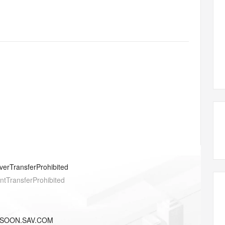
态智能体模型
旗舰 MoE 大模型，百万上下文与顶尖推理能力
图生视频，流
同享
万小智 AI 建站低至 15元/月
Qoder CN
AI 短剧/漫剧
云原生数据库 
快递物流查询
WordPress
成为服务伙
高校合作
点，立即开启云上创新
覆盖公网/内网、递归/权威、移动APP等全场景解析服务
送.CN域名，送备案服务码
基于千问大模型等，支持代码智能生成、研发智能问答
AI助力短剧
GLM-5.2
Wan2.7-T
Ubuntu
服务生态伙伴
视觉 Coding、空间感知、多模态思考等全面升级
1M上下文，专为长程任务能力而生
云工开物
企业应用
Works
Night Plan 支持 Qwen 3.8-Max
云原生大数据计算服务 MaxCompute
AI 办公
容器服务 Kub
NEW
Red Hat
30+ 款产品免费体验
Data Agent 驱动的一站式 Data+AI 开发治理平台
夜间 5 折，Qwen/Meoo/TokenPlan 客户专享
面向分析的企业级SaaS模式云数据仓库
AI智能应用
提供一站式管
科研合作
ERP
堂（旗舰版）
SUSE
智能客服
AI 应用构建
大模型原生
CRM
防护产品
2个月
自动承接线索
建站小程序
Qoder
大模型服务平台百炼-应用模版
OA 办公系统
HOT
NEW
面向真实软件
个人版上线、团队版降价；千问3.8-Max首发发尝鲜
丰富多元化的应用模版和解决方案
力提升
财税管理
模板建站
万有无界
大模型服务平台百炼-智能体
400电话
定制建站
的模型效果
灵活可视化地构建企业级 Agent
方案
广告营销
模板小程序
秒悟
人工智能平台 PAI
verTransferProhibited
定制小程序
云端极速 AI 
新一代 AI 视频生成模型，深度适配广告营销等场景
AI Native 的算法工程平台，一站式完成建模、训练、推理服务部署
entTransferProhibited
APP 开发
建站系统
-SOON.SAV.COM