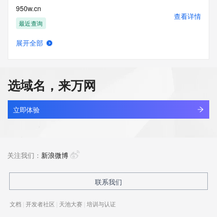
950w.cn
查看详情
最近查询
展开全部
inode.site
查看详情
最近查询
选域名，来万网
lxtx.site
查看详情
最近查询
立即体验
huidu.site
查看详情
新注册
关注我们：
新浪微博
tripwristband.site
联系我们
查看详情
新注册
文档
|
开发者社区
|
天池大赛
|
培训与认证