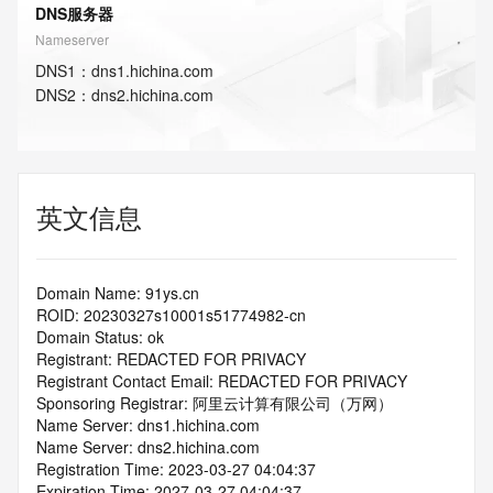
DNS服务器
Nameserver
DNS
1
：
dns1.hichina.com
DNS
2
：
dns2.hichina.com
英文信息
Domain Name: 91ys.cn
ROID: 20230327s10001s51774982-cn
Domain Status: ok
Registrant: REDACTED FOR PRIVACY
Registrant Contact Email: REDACTED FOR PRIVACY
Sponsoring Registrar: 阿里云计算有限公司（万网）
Name Server: dns1.hichina.com
Name Server: dns2.hichina.com
Registration Time: 2023-03-27 04:04:37
Expiration Time: 2027-03-27 04:04:37