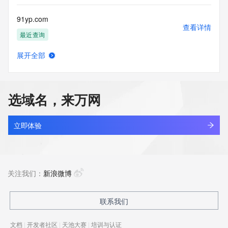
91yp.com
查看详情
最近查询
展开全部
kingsun.cn
查看详情
最近查询
选域名，来万网
apsci.cn
查看详情
最近查询
立即体验
hctou.com.cn
查看详情
最近查询
关注我们：
新浪微博
bbdc.cn
联系我们
查看详情
最近查询
文档
|
开发者社区
|
天池大赛
|
培训与认证