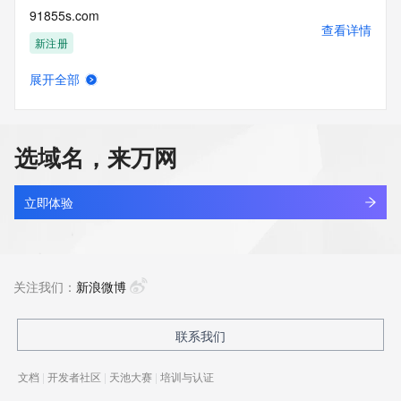
91855s.com
查看详情
新注册
展开全部
918731.cn
查看详情
最近查询
选域名，来万网
918731.com
查看详情
最近查询
立即体验
918878.xyz
查看详情
最近查询
关注我们：
新浪微博
918bet-dragao.com
联系我们
查看详情
新注册
文档
|
开发者社区
|
天池大赛
|
培训与认证