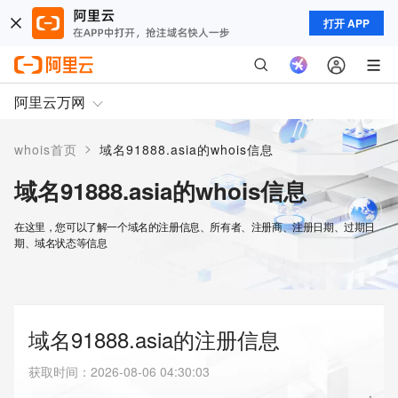
打开 APP
阿里云万网
>
whois首页
域名91888.asia的whois信息
域名91888.asia的whois信息
在这里，您可以了解一个域名的注册信息、所有者、注册商、注册日期、过期日
期、域名状态等信息
域名91888.asia的注册信息
获取时间
：
2026-08-06 04:30:03