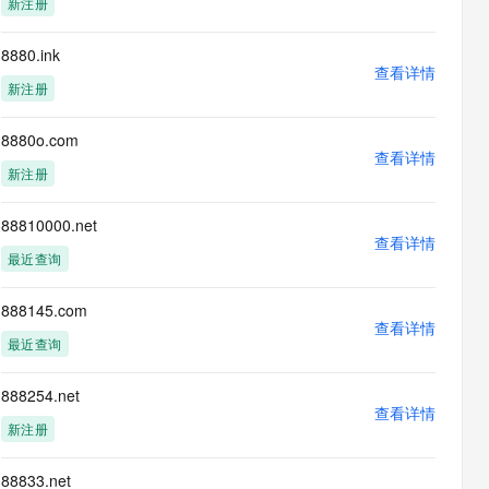
新注册
息提取
与 AI 智能体进行实时音视频通话
从文本、图片、视频中提取结构化的属性信息
构建支持视频理解的 AI 音视频实时通话应用
8880.ink
查看详情
t.diy 一步搞定创意建站
构建大模型应用的安全防护体系
新注册
通过自然语言交互简化开发流程,全栈开发支持
通过阿里云安全产品对 AI 应用进行安全防护
8880o.com
查看详情
新注册
88810000.net
查看详情
最近查询
888145.com
查看详情
最近查询
888254.net
查看详情
新注册
88833.net