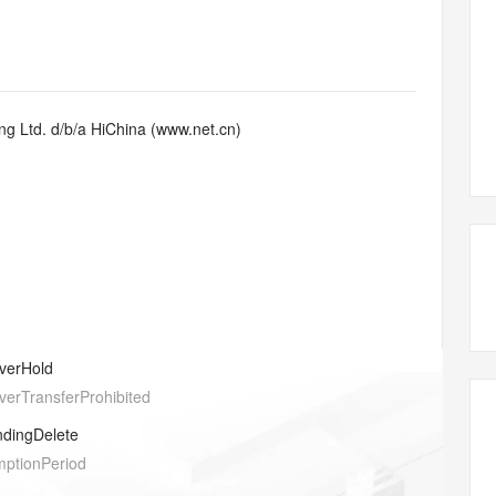
态智能体模型
旗舰 MoE 大模型，百万上下文与顶尖推理能力
图生视频，流
同享
万小智 AI 建站低至 15元/月
Qoder CN
AI 短剧/漫剧
云原生数据库 
快递物流查询
WordPress
成为服务伙
高校合作
点，立即开启云上创新
覆盖公网/内网、递归/权威、移动APP等全场景解析服务
送.CN域名，送备案服务码
基于千问大模型等，支持代码智能生成、研发智能问答
AI助力短剧
GLM-5.2
Wan2.7-T
Ubuntu
服务生态伙伴
视觉 Coding、空间感知、多模态思考等全面升级
1M上下文，专为长程任务能力而生
云工开物
企业应用
Works
Night Plan 支持 Qwen 3.8-Max
云原生大数据计算服务 MaxCompute
AI 办公
容器服务 Kub
NEW
Red Hat
30+ 款产品免费体验
Data Agent 驱动的一站式 Data+AI 开发治理平台
夜间 5 折，Qwen/Meoo/TokenPlan 客户专享
面向分析的企业级SaaS模式云数据仓库
AI智能应用
提供一站式管
科研合作
g Ltd. d/b/a HiChina (www.net.cn)
ERP
堂（旗舰版）
SUSE
智能客服
AI 应用构建
大模型原生
CRM
防护产品
2个月
自动承接线索
建站小程序
Qoder
大模型服务平台百炼-应用模版
OA 办公系统
HOT
NEW
面向真实软件
个人版上线、团队版降价；千问3.8-Max首发发尝鲜
丰富多元化的应用模版和解决方案
力提升
财税管理
模板建站
万有无界
大模型服务平台百炼-智能体
400电话
定制建站
的模型效果
灵活可视化地构建企业级 Agent
方案
广告营销
模板小程序
秒悟
人工智能平台 PAI
verHold
定制小程序
云端极速 AI 
新一代 AI 视频生成模型，深度适配广告营销等场景
AI Native 的算法工程平台，一站式完成建模、训练、推理服务部署
verTransferProhibited
APP 开发
ndingDelete
建站系统
mptionPeriod