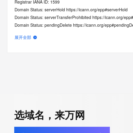
Registrar IANA ID: 1599
Domain Status: serverHold https://icann.org/epp#serverHold
Domain Status: serverTransferProhibited https://icann.org/epp
Domain Status: pendingDelete https://icann.org/epp#pendingD
Domain Status: redemptionPeriod https://icann.org/epp#redem
展开全部
Name Server: EXPIRENS3.HICHINA.COM
Name Server: EXPIRENS4.HICHINA.COM
DNSSEC: unsigned
Registrar Abuse Contact Email: domainabuse@service.aliyun.
Registrar Abuse Contact Phone: +86.95187
URL of the ICANN Whois Inaccuracy Complaint Form: https://ww
>>> Last update of WHOIS database: 2026-05-31T01:32:36.0
For more information on Whois status codes, please visit https:
选域名，来万网
>>> IMPORTANT INFORMATION ABOUT THE DEPLOYMENT OF 
https://www.centralnicregistry.com/support/information/rdap <<