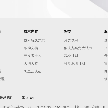
nal
 contain
价
技术内容
权益
服
our
o use any
技术解决方案
免费试用
基
ning
帮助文档
解决方案免费试用
企
data in
开发者社区
高校计划
迁
c processes
ored and
天池大赛
推荐返现计划
官
manently
器
阿里云认证
健
cregistry.com)
管理
信
re
uidance.
联系我们
加入我们
巴国际交易市场
1688
阿里妈妈
飞猪
阿里云计算
万网
高德
UC