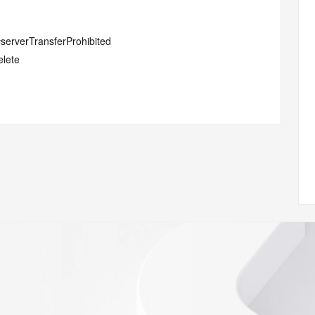
#serverTransferProhibited
elete
ptionPeriod
com
w.icann.org/wicf/
Z <<<
//icann.org/epp
RDAP: please visit
<