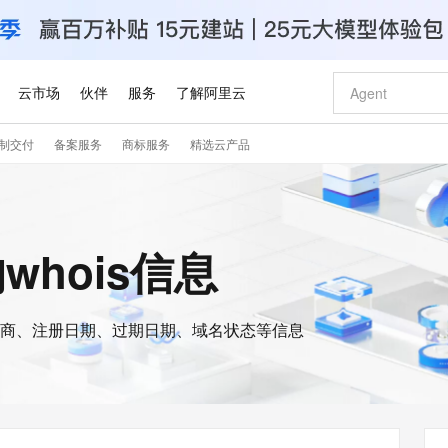
云市场
伙伴
服务
了解阿里云
制交付
备案服务
商标服务
精选云产品
AI 特惠
数据与 API
成为产品伙伴
企业增值服务
最佳实践
价格计算器
AI 场景体
基础软件
产品伙伴合
阿里云认证
市场活动
配置报价
大模型
自助选配和估算价格
新方式
睿译宝，AI翻译排版一步到位
智启 AI 普惠权益
产品生态集成认证中心
企业支持计划
云上春晚
域名与网站
千问官方 MaaS 平台，为开发者和 Agent 而生，新用户赠送 1 亿 + tokens 额度
Qwen Aud
AI Coding
阿里云Maa
2026 阿里云
云服务器 E
为企业打
数据集
Windows
大模型认证
模型
NEW
NEW
交付可用成果
值低价云产品抢先购
上传文档即自动完成翻译和格式还原
至高享 1亿+免费 tokens，加速 Al 应用落地
提供智能易用的域名与建站服务
智能编程，一键
安全可靠、
的whois信息
产品生态伙伴
专家技术服务
云上奥运之旅
弹性计算合作
阿里云中企出
手机三要素
宝塔 Linux
全部认证
价格优势
有专属领域专家
GLM-5.2：长任务时代开源旗舰模型
阿里云 OPC 创新助力计划
千问大模型
即刻拥有 DeepS
AI 电商营销
对象存储 O
大模型
产品生态伙伴工作台
企业增值服务台
云栖战略参考
云存储合作计
云栖大会
身份实名认证
CentOS
训练营
推动算力普惠，释放技术红利
最高返9万
多领域专家智能体,一键组建 AI 虚拟交付团队
快速构建应用程序和网站，即刻迈出上云第一步
至高百万元 Token 补贴，加速一人公司成长
多元化、高性能、安全可靠的大模型服务
真正可用的 1M 上下文,一次完成代码全链路开发
轻松解锁专属 Dee
从图文生成到
云上的中国
数据库合作计
活动全景
短信
Docker
图片和
商、注册日期、过期日期、域名状态等信息
站式影视创作平台
Hermes Agent，打造自进化智能体
Token Plan 模型订阅计划
数字证书管理服务（原SSL证书）
5 分钟轻松部署
AI 广告创作
无影云电脑
企业成长
NEW
信息公告
看见新力量
云网络合作计
OCR 文字识别
JAVA
证享300元代金券
可视化编排打通从文字构思到成片全链路闭环
全托管，含MySQL、PostgreSQL、SQL Server、MariaDB多引擎
自主进化，持久记忆，越用越聪明
Qwen3.8-Max 首发尝鲜，限时加量 10 倍，夜间低至2折
实现全站HTTPS，呈现可信的WEB访问
图文、视频一
随时随地安
Kimi-K3
HappyHors
NEW
魔搭 Mode
loud
服务实践
官网公告
Kimi 最新旗舰模型，长程编程与推理利器
让文字生成流
金融模力时刻
Salesforce O
版
发票查验
全能环境
Claude Code + GStack 打造工程团队
千问办公，限时限量积分加倍
Qoder
低代码高效构
AI 建站
短信服务
型
NEW
作计划
计划
创新中心
魔搭 ModelSc
健康状态
理服务
让AI从“聊天伙伴”进化为能干活的“数字员工”
安装技能 GStack，拥有专属 AI 工程团队
你的AI工作搭子，覆盖日常办公高频场景
面向真实软件的智能体编程平台
0 代码专业建
客户案例
天气预报查询
操作系统
Deepseek-v4-pro
HappyHors
态合作计划