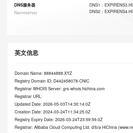
快速部署 Dify，高效搭建 
DNS服务器
DNS
1
：
EXPIRENS3.H
DNS
2
：
EXPIRENS4.H
迁移与运维管理
Nameserver
10 分钟在聊天系统中增加
专有云
英文信息
Domain Name: 88844888.XYZ
Registry Domain ID: D442458078-CNIC
Registrar WHOIS Server: grs-whois.hichina.com
Registrar URL:
Updated Date: 2026-05-03T14:30:14.0Z
Creation Date: 2024-03-24T11:34:25.0Z
Registry Expiry Date: 2026-03-24T23:59:59.0Z
Registrar: Alibaba Cloud Computing Ltd. d/b/a HiChina (www.ne