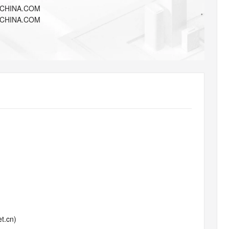
AI 应用
10分钟微调：让0.6B模型媲美235B模
多模态数据信
ICHINA.COM
型
依托云原生高可用架构,实现Dify私有化部署
ICHINA.COM
用1%尺寸在特定领域达到大模型90%以上效果
一个 AI 助手
超强辅助，Bol
即刻拥有 DeepSeek-R1 满血版
在企业官网、通讯软件中为客户提供 AI 客服
多种方案随心选，轻松解锁专属 DeepSeek
t.cn)