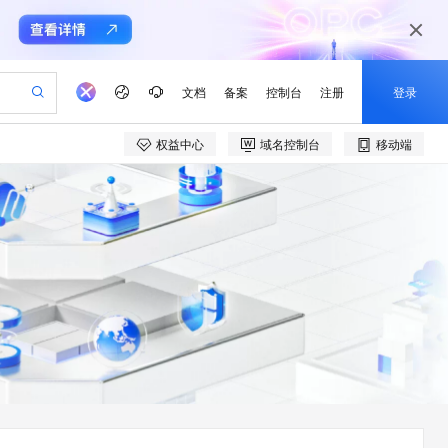
文档
备案
控制台
注册
登录
权益中心
域名控制台
移动端
验
作计划
器
AI 活动
专业服务
服务伙伴合作计划
开发者社区
加入我们
产品动态
服务平台百炼
阿里云 OPC 创新助力计划
一站式生成采购清单，支持单品或批量购买
io：打造专属 AI 语音助手
S产品伙伴计划（繁花）
峰会
CS
造的大模型服务与应用开发平台
一句话生成原生可编辑精美 PPT 文稿
AI 生产力先锋
Al MaaS 服务伙伴赋能合作
域名
博文
Careers
至高可申请百万元
Qwen3.8-Max 模型上线
开启高性价比 AI 编程新体验
弹性可伸缩的云计算服务
Qwen-Audio-3.0-Realtime 端到端实时语音角色扮演
输入一句话想法, 轻松生成专业的 PPT
先锋实践拓展 AI 生产力的边界
Token 补贴，五大权
计划
海大会
伙伴信用分合作计划
商标
问答
社会招聘
益加速 OPC 成功
eek-V4-Pro
SS
一键部署幻兽帕鲁游戏服务器
飞天发布时刻
HOT
Open Search 向量检索版支
划
备案
电子书
校园招聘
pSeek-V4-Pro
视频创作，一键激活电商全链路生产力
稳定、安全、高性价比、高性能的云存储服务
一键购买专属联机服务器，轻松开启游戏
所见，即是所愿
持视频检索 Pipeline 功能
更多支持
划
公司注册
镜像站
视频生成
语音识别与合成
专属 QwenPaw
漫剧工坊：一站式动画创作平台
AI 实训营
HOT
应用身份服务 (IDaaS)
合作伙伴培训与认证
划
上云迁移
站生成，高效打造优质广告素材
全接入的云上超级电脑
从聊天伙伴进化为能主动干活的本地数字员工
快速生产连贯的高质量长漫剧
从基础到进阶，Agent 创客手把手教你
OpenClaw 管理能力上线
e-1.1-T2V
Qwen3-TTS-Flash
lScope
我要反馈
查询合作伙伴
畅细腻的高质量视频
离线语音合成大模型，多语言方言自适应，低延迟高稳定
n Alibaba Cloud ISV 合作
代维服务
建企业门户网站
10 分钟搭建微信、支付宝小程序
MaxCompute MaxFrame 提
创新加速
ope
登录合作伙伴管理后台
我要建议
站，无忧落地极速上线
以可视化方式快速构建移动和 PC 门户网站
国内短信简单易用，安全可靠，秒级触达，全球覆盖200+国家和地区。
高效部署网站，快速应用到小程序
供自动弹性内存功能
e-1.1-I2V
Cosyvoice-V3-Flash