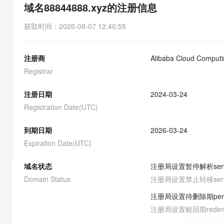
存储
天池大赛
能看、能想、能动手的多模
域名88844888.xyz的注册信息
云解析DNS
解决方案免费试用 新老
电子合同
最高领取价值200元试用
安全
网络与CDN
AI 算法大赛
Qwen3-VL-Plus
获取时间
：
2026-08-07 12:40:55
畅捷通
大数据开发治理平台 Data
AI 产品 免费试用
网络
安全
云开发大赛
Tableau 订阅
1亿+ 大模型 tokens 和 
注册商
Alibaba Cloud Computin
可观测
入门学习赛
中间件
AI空中课堂在线直播课
云防火墙
140+云产品 免费试用
Registrar
大模型服务
上云与迁云
云原生的云上边界网络安全
产品新客免费试用，最长1
数据库
生态解决方案
注册日期
2024-03-24
千问AI平台-Token Plan
企业出海
大模型ACA认证体验
大数据计算
Registration Date(UTC)
助力企业全员 AI 认知与能
行业生态解决方案
政企业务
媒体服务
千问AI平台-模型体验
到期日期
2026-03-24
开发者生态解决方案
在线体验全尺寸、多种模态
Expiration Date(UTC)
企业服务与云通信
AI 开发和 AI 应用解决
Happy 系列大模型
域名与网站
域名状态
注册局设置暂停解析
ser
Domain Status
注册局设置禁止转移
ser
终端用户计算
注册局设置待删除期
pe
Serverless
大模型解决方案
注册局设置赎回期
rede
开发工具