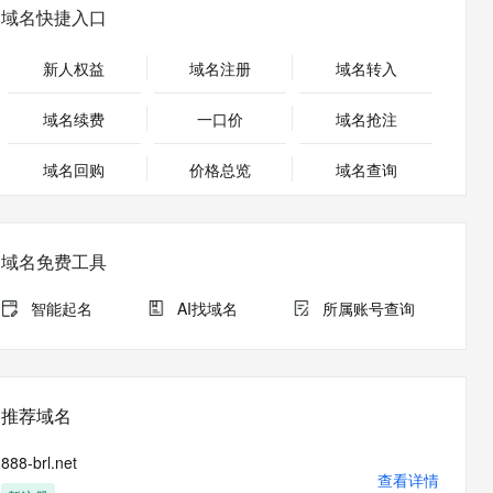
安全
畅自然，细节丰富
高表现力语音合成大模型，语音克隆听感自然
我要投诉
PolarDB
域名快捷入口
上云场景组合购
Milvus 弹性伸缩功能新增节
伴
漫剧创作，剧本、分镜、视频高效生成
100%兼容MySQL、PostgreSQL，兼容Oracle，支持集中和分布式
覆盖90%+业务场景，专享组合折扣价
点支持范围
2V
VPN
Fun-ASR
新人权益
域名注册
域名转入
文戏情感细腻自然，动作戏激烈拳拳到肉，实现更强表演能力
支持中英文自由切换，具备更强的噪声鲁棒性
ernetes 版 ACK
云聚AI 严选权益
AI 原生数据库服务发布
SSL 证书
，一键激活高效办公新体验
理容器应用的 K8s 服务
精选AI产品，从模型到应用全链提效
Agent 数据网关
域名续费
一口价
域名抢注
堡垒机
AI 用量加速计划
云原生数据库 PolarDB
应用
域名回购
价格总览
防火墙
域名查询
、识别商机，让客服更高效、服务更出色。
新老同享，达量后返
Agentic Database 发布
千问办公
主机安全
NEW
的智能体编程平台
一站式AI生产力平台
域名免费工具
AI 应用及服务市场
伶鹊
企业级人与Agent协作平台，接入和调度多个数字员工
智能客服平台，对话机器人、对话分析、智能外呼
智能起名
AI找域名
所属账号查询
AI 应用
大模型服务平台百炼 - 全妙
大模型
应用创作平台
多模态内容创作工具，已接入 DeepSeek
自然语言处理
推荐域名
数据标注
888-brl.net
机器学习
查看详情