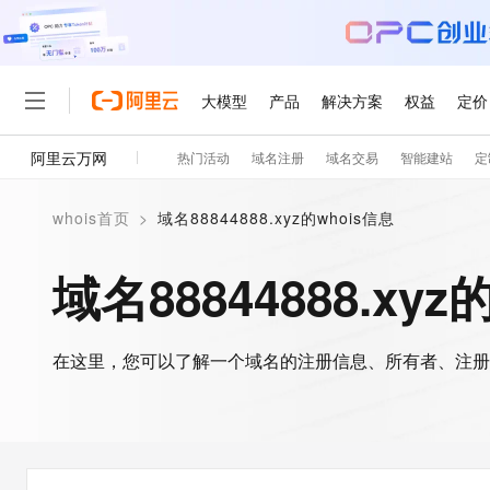
大模型
产品
解决方案
权益
定价
阿里云万网
热门活动
域名注册
域名交易
智能建站
定
大模型
产品
解决方案
权益
定价
云市场
伙伴
服务
了解阿里云
精选产品
精选解决方案
普惠上云
产品定价
精选商城
成为销售伙伴
售前咨询
为什么选择阿里云
千问AI平台
whois首页
>
域名88844888.xyz的whois信息
了解云产品的定价详情
大模型服务平台百炼
千问办公，解锁你的工作
普惠上云 官方力荐
分销伙伴
在线服务
网站建设
什么是云计算
大
大模型服务与应用平台
企业级Agent产品，直接
云服务器38元/年起，超
域名88844888.xyz
咨询伙伴
多端小程序
技术领先
云上成本管理
售后服务
轻量应用服务器
Agency Agents：拥
官方推荐返现计划
大模型
精选产品
精选解决方案
Salesforce 国际版订阅
稳定可靠
管理和优化成本
推荐新用户得奖励，单订单
销售伙伴合作计划
自助服务
友盟天域
安全合规
人工智能与机器学习
AI
文本生成
在这里，您可以了解一个域名的注册信息、所有者、注册
云数据库 RDS
HappyHorse 打造一
云工开物
无影生态合作计划
在线服务
观测云
分析师报告
高校专属算力普惠，学生认
计算
互联网应用开发
Qwen3.8-Max
HOT
Salesforce On Alibaba C
工单服务
智能体时代全能旗舰模型
Tuya 物联网平台阿里云
研究报告与白皮书
人工智能平台 PAI
快速拥有专属 OpenClaw
大模
Consulting Partner 合
大数据
容器
免费试用
短信专区
一站式AI开发、训练和推
蓝凌 OA
Qwen3.7-Plus
AI 大模型销售与服务生
现代化应用