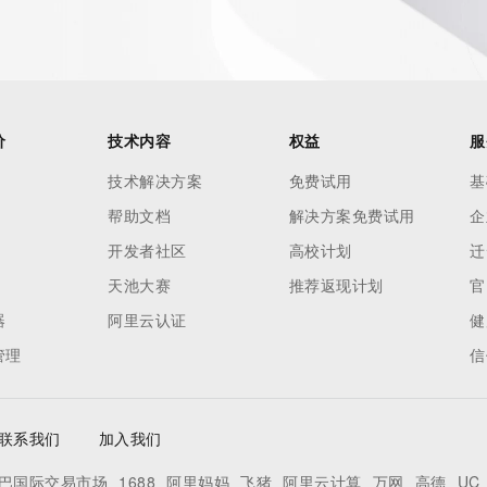
nal
 contain
our
价
技术内容
权益
服
o use any
技术解决方案
免费试用
基
ning
帮助文档
解决方案免费试用
企
data in
c processes
开发者社区
高校计划
迁
ored and
天池大赛
推荐返现计划
官
manently
器
阿里云认证
健
cregistry.com)
管理
信
联系我们
加入我们
巴国际交易市场
1688
阿里妈妈
飞猪
阿里云计算
万网
高德
UC