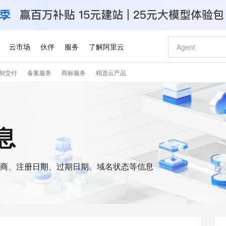
云市场
伙伴
服务
了解阿里云
制交付
备案服务
商标服务
精选云产品
AI 特惠
数据与 API
成为产品伙伴
企业增值服务
最佳实践
价格计算器
AI 场景体
基础软件
产品伙伴合
阿里云认证
市场活动
配置报价
大模型
自助选配和估算价格
新方式
睿译宝，AI翻译排版一步到位
智启 AI 普惠权益
产品生态集成认证中心
企业支持计划
云上春晚
域名与网站
千问官方 MaaS 平台，为开发者和 Agent 而生，新用户赠送 1 亿 + tokens 额度
Qwen Aud
AI Coding
阿里云Maa
2026 阿里云
云服务器 E
为企业打
数据集
Windows
大模型认证
模型
NEW
NEW
交付可用成果
值低价云产品抢先购
上传文档即自动完成翻译和格式还原
至高享 1亿+免费 tokens，加速 Al 应用落地
提供智能易用的域名与建站服务
智能编程，一键
安全可靠、
信息
产品生态伙伴
专家技术服务
云上奥运之旅
弹性计算合作
阿里云中企出
手机三要素
宝塔 Linux
全部认证
价格优势
有专属领域专家
GLM-5.2：长任务时代开源旗舰模型
阿里云 OPC 创新助力计划
千问大模型
即刻拥有 DeepS
AI 电商营销
对象存储 O
大模型
产品生态伙伴工作台
企业增值服务台
云栖战略参考
云存储合作计
云栖大会
身份实名认证
CentOS
训练营
推动算力普惠，释放技术红利
最高返9万
多领域专家智能体,一键组建 AI 虚拟交付团队
快速构建应用程序和网站，即刻迈出上云第一步
至高百万元 Token 补贴，加速一人公司成长
多元化、高性能、安全可靠的大模型服务
真正可用的 1M 上下文,一次完成代码全链路开发
轻松解锁专属 Dee
从图文生成到
云上的中国
数据库合作计
活动全景
短信
Docker
图片和
商、注册日期、过期日期、域名状态等信息
站式影视创作平台
Hermes Agent，打造自进化智能体
Token Plan 模型订阅计划
数字证书管理服务（原SSL证书）
5 分钟轻松部署
AI 广告创作
无影云电脑
企业成长
NEW
信息公告
看见新力量
云网络合作计
OCR 文字识别
JAVA
证享300元代金券
可视化编排打通从文字构思到成片全链路闭环
全托管，含MySQL、PostgreSQL、SQL Server、MariaDB多引擎
自主进化，持久记忆，越用越聪明
Qwen3.8-Max 首发尝鲜，限时加量 10 倍，夜间低至2折
实现全站HTTPS，呈现可信的WEB访问
图文、视频一
随时随地安
Kimi-K3
HappyHors
NEW
魔搭 Mode
loud
服务实践
官网公告
Kimi 最新旗舰模型，长程编程与推理利器
让文字生成流
金融模力时刻
Salesforce O
版
发票查验
全能环境
Claude Code + GStack 打造工程团队
千问办公，限时限量积分加倍
Qoder
低代码高效构
AI 建站
短信服务
型
NEW
作计划
计划
创新中心
魔搭 ModelSc
健康状态
理服务
让AI从“聊天伙伴”进化为能干活的“数字员工”
安装技能 GStack，拥有专属 AI 工程团队
你的AI工作搭子，覆盖日常办公高频场景
面向真实软件的智能体编程平台
0 代码专业建
客户案例
天气预报查询
操作系统
Deepseek-v4-pro
HappyHors
态合作计划