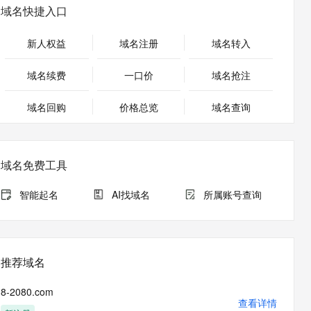
安全
畅自然，细节丰富
高表现力语音合成大模型，语音克隆听感自然
我要投诉
PolarDB
域名快捷入口
上云场景组合购
Milvus 弹性伸缩功能新增节
伴
漫剧创作，剧本、分镜、视频高效生成
100%兼容MySQL、PostgreSQL，兼容Oracle，支持集中和分布式
覆盖90%+业务场景，专享组合折扣价
点支持范围
2V
VPN
Fun-ASR
新人权益
域名注册
域名转入
文戏情感细腻自然，动作戏激烈拳拳到肉，实现更强表演能力
支持中英文自由切换，具备更强的噪声鲁棒性
ernetes 版 ACK
云聚AI 严选权益
AI 原生数据库服务发布
SSL 证书
，一键激活高效办公新体验
理容器应用的 K8s 服务
精选AI产品，从模型到应用全链提效
Agent 数据网关
域名续费
一口价
域名抢注
堡垒机
AI 用量加速计划
云原生数据库 PolarDB
应用
域名回购
价格总览
防火墙
域名查询
、识别商机，让客服更高效、服务更出色。
新老同享，达量后返
Agentic Database 发布
千问办公
主机安全
NEW
的智能体编程平台
一站式AI生产力平台
域名免费工具
AI 应用及服务市场
伶鹊
企业级人与Agent协作平台，接入和调度多个数字员工
智能客服平台，对话机器人、对话分析、智能外呼
智能起名
AI找域名
所属账号查询
AI 应用
大模型服务平台百炼 - 全妙
大模型
应用创作平台
多模态内容创作工具，已接入 DeepSeek
自然语言处理
推荐域名
数据标注
8-2080.com
机器学习
查看详情