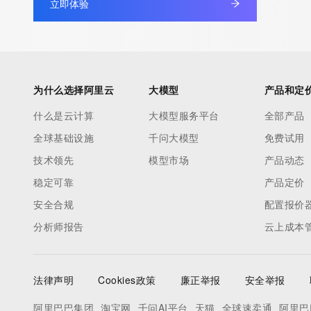
立即体验
The registration data available in this service is limited. Additio
data may be available at https://lookup.icann.org
The Whois and RDAP services are provided by CentralNic, and
information pertaining to Internet domain names registered by 
为什么选择阿里云
大模型
产品和定
our customers. By using this service you are agreeing (1) not t
什么是云计算
大模型服务平台
全部产品
information presented here for any purpose other than determi
全球基础设施
千问大模型
免费试用
ownership of domain names, (2) not to store or reproduce this 
any way, (3) not to use any high-volume, automated, electroni
技术领先
模型市场
产品动态
to obtain data from this service. Abuse of this service is monit
稳定可靠
产品定价
actions in contravention of these terms will result in being per
安全合规
配置报价
blacklisted. All data is (c) CentralNic Ltd (https://www.centralni
分析师报告
云上成本
Access to the Whois and RDAP services is rate limited.
法律声明
Cookies政策
廉正举报
安全举报
阿里巴巴集团
淘宝网
千问AI平台
天猫
全球速卖通
阿里巴