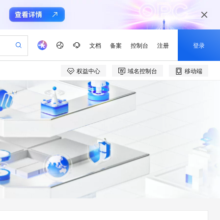
文档
备案
控制台
注册
登录
权益中心
域名控制台
移动端
验
作计划
器
AI 活动
专业服务
服务伙伴合作计划
开发者社区
加入我们
产品动态
服务平台百炼
阿里云 OPC 创新助力计划
一站式生成采购清单，支持单品或批量购买
io：打造专属 AI 语音助手
S产品伙伴计划（繁花）
峰会
CS
造的大模型服务与应用开发平台
一句话生成原生可编辑精美 PPT 文稿
AI 生产力先锋
Al MaaS 服务伙伴赋能合作
域名
博文
Careers
至高可申请百万元
Qwen3.8-Max 模型上线
开启高性价比 AI 编程新体验
弹性可伸缩的云计算服务
Qwen-Audio-3.0-Realtime 端到端实时语音角色扮演
输入一句话想法, 轻松生成专业的 PPT
先锋实践拓展 AI 生产力的边界
Token 补贴，五大权
计划
海大会
伙伴信用分合作计划
商标
问答
社会招聘
益加速 OPC 成功
eek-V4-Pro
SS
一键部署幻兽帕鲁游戏服务器
飞天发布时刻
HOT
Open Search 向量检索版支
划
备案
电子书
校园招聘
pSeek-V4-Pro
视频创作，一键激活电商全链路生产力
稳定、安全、高性价比、高性能的云存储服务
一键购买专属联机服务器，轻松开启游戏
所见，即是所愿
持视频检索 Pipeline 功能
更多支持
划
公司注册
镜像站
视频生成
语音识别与合成
专属 QwenPaw
漫剧工坊：一站式动画创作平台
AI 实训营
HOT
应用身份服务 (IDaaS)
合作伙伴培训与认证
划
上云迁移
站生成，高效打造优质广告素材
全接入的云上超级电脑
从聊天伙伴进化为能主动干活的本地数字员工
快速生产连贯的高质量长漫剧
从基础到进阶，Agent 创客手把手教你
OpenClaw 管理能力上线
e-1.1-T2V
Qwen3-TTS-Flash
lScope
我要反馈
查询合作伙伴
畅细腻的高质量视频
离线语音合成大模型，多语言方言自适应，低延迟高稳定
n Alibaba Cloud ISV 合作
代维服务
建企业门户网站
10 分钟搭建微信、支付宝小程序
MaxCompute MaxFrame 提
创新加速
ope
登录合作伙伴管理后台
我要建议
站，无忧落地极速上线
以可视化方式快速构建移动和 PC 门户网站
国内短信简单易用，安全可靠，秒级触达，全球覆盖200+国家和地区。
高效部署网站，快速应用到小程序
供自动弹性内存功能
e-1.1-I2V
Cosyvoice-V3-Flash