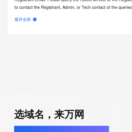
to contact the Registrant, Admin, or Tech contact of the quer
Admin Email: Please query the RDDS service of the Registrar of 
展开全部
contact the Registrant, Admin, or Tech contact of the queried
Tech Email: Please query the RDDS service of the Registrar of Re
contact the Registrant, Admin, or Tech contact of the queried
Name Server: NS2.SOFTLAYER.COM
Name Server: NS1.SOFTLAYER.COM
DNSSEC: unsigned
Billing Email: Please query the RDDS service of the Registrar of 
contact the Registrant, Admin, or Tech contact of the queried
Registrar Abuse Contact Email: DomainAbuse@service.aliyun
Registrar Abuse Contact Phone: +86.95187
URL of the ICANN Whois Inaccuracy Complaint Form: https://ww
>>> Last update of WHOIS database: 2026-06-13T18:18:03.0
选域名，来万网
For more information on Whois status codes, please visit https: