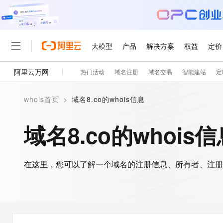
大模型
产品
解决方案
权益
定价
阿里云万网
热门活动
域名注册
域名交易
智能建站
定
大模型
产品
解决方案
权益
定价
云市场
伙伴
服务
了解阿里云
精选产品
精选解决方案
普惠上云
产品定价
精选商城
成为销售伙伴
售前咨询
为什么选择阿里云
千问AI平台
whois首页
>
域名8.co的whois信息
了解云产品的定价详情
大模型服务平台百炼
千问办公，解锁你的工作
普惠上云 官方力荐
分销伙伴
在线服务
网站建设
什么是云计算
大
大模型服务与应用平台
企业级Agent产品，直接
云服务器38元/年起，超
域名8.co的whois
咨询伙伴
多端小程序
技术领先
云上成本管理
售后服务
轻量应用服务器
Agency Agents：拥
官方推荐返现计划
大模型
精选产品
精选解决方案
Salesforce 国际版订阅
稳定可靠
管理和优化成本
推荐新用户得奖励，单订单
销售伙伴合作计划
自助服务
友盟天域
安全合规
人工智能与机器学习
AI
文本生成
在这里，您可以了解一个域名的注册信息、所有者、注册
云数据库 RDS
HappyHorse 打造一
云工开物
无影生态合作计划
在线服务
观测云
分析师报告
高校专属算力普惠，学生认
计算
互联网应用开发
Qwen3.8-Max
HOT
Salesforce On Alibaba C
工单服务
智能体时代全能旗舰模型
Tuya 物联网平台阿里云
研究报告与白皮书
人工智能平台 PAI
快速拥有专属 OpenClaw
大模
Consulting Partner 合
大数据
容器
免费试用
短信专区
一站式AI开发、训练和推
蓝凌 OA
Qwen3.7-Plus
AI 大模型销售与服务生
现代化应用