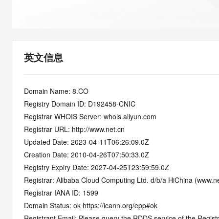
快速部署 Dify，高效搭建 
迁移与运维管理
10 分钟在聊天系统中增加
专有云
英文信息
Domain Name: 8.CO
Registry Domain ID: D192458-CNIC
Registrar WHOIS Server: whois.aliyun.com
Registrar URL: http://www.net.cn
Updated Date: 2023-04-11T06:26:09.0Z
Creation Date: 2010-04-26T07:50:33.0Z
Registry Expiry Date: 2027-04-25T23:59:59.0Z
Registrar: Alibaba Cloud Computing Ltd. d/b/a HiChina (www.ne
Registrar IANA ID: 1599
Domain Status: ok https://icann.org/epp#ok
Registrant Email: Please query the RDDS service of the Registrar