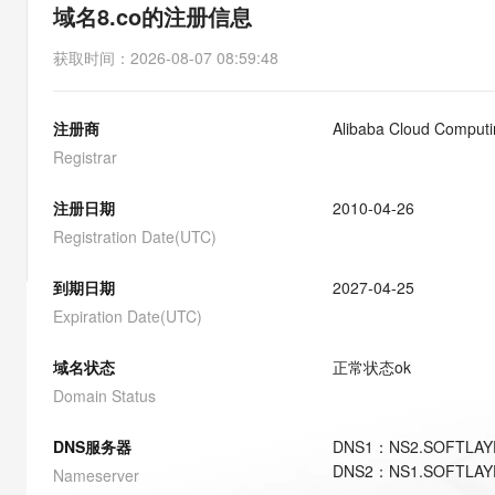
存储
天池大赛
能看、能想、能动手的多模
域名8.co的注册信息
云解析DNS
解决方案免费试用 新老
电子合同
最高领取价值200元试用
安全
网络与CDN
AI 算法大赛
Qwen3-VL-Plus
获取时间
：
2026-08-07 08:59:48
畅捷通
大数据开发治理平台 Data
AI 产品 免费试用
网络
安全
云开发大赛
Tableau 订阅
1亿+ 大模型 tokens 和 
注册商
Alibaba Cloud Computin
可观测
入门学习赛
中间件
AI空中课堂在线直播课
云防火墙
140+云产品 免费试用
Registrar
大模型服务
上云与迁云
云原生的云上边界网络安全
产品新客免费试用，最长1
数据库
生态解决方案
注册日期
2010-04-26
千问AI平台-Token Plan
企业出海
大模型ACA认证体验
大数据计算
Registration Date(UTC)
助力企业全员 AI 认知与能
行业生态解决方案
政企业务
媒体服务
千问AI平台-模型体验
到期日期
2027-04-25
开发者生态解决方案
在线体验全尺寸、多种模态
Expiration Date(UTC)
企业服务与云通信
AI 开发和 AI 应用解决
Happy 系列大模型
域名与网站
域名状态
正常状态
ok
Domain Status
终端用户计算
DNS服务器
DNS
1
：
NS2.SOFTLA
Serverless
大模型解决方案
DNS
2
：
NS1.SOFTLA
Nameserver
开发工具