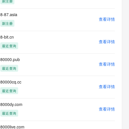
新注册
息提取
与 AI 智能体进行实时音视频通话
从文本、图片、视频中提取结构化的属性信息
构建支持视频理解的 AI 音视频实时通话应用
8-87.asia
查看详情
t.diy 一步搞定创意建站
构建大模型应用的安全防护体系
新注册
通过自然语言交互简化开发流程,全栈开发支持
通过阿里云安全产品对 AI 应用进行安全防护
8-bit.cn
查看详情
最近查询
80000.pub
查看详情
最近查询
80000cq.cc
查看详情
最近查询
8000dy.com
查看详情
最近查询
8000live.com