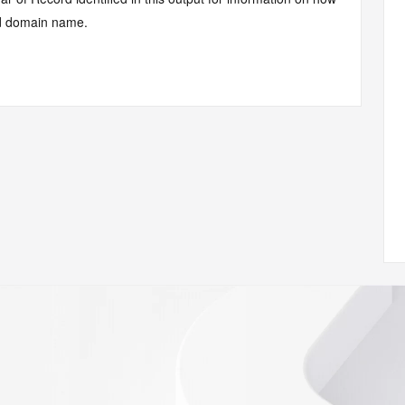
ied domain name.
Record identified in this output for information on how to 
 domain name.
cord identified in this output for information on how to 
 domain name.
Record identified in this output for information on how to 
 domain name.
.com
w.icann.org/wicf/
Z <<<
//icann.org/epp