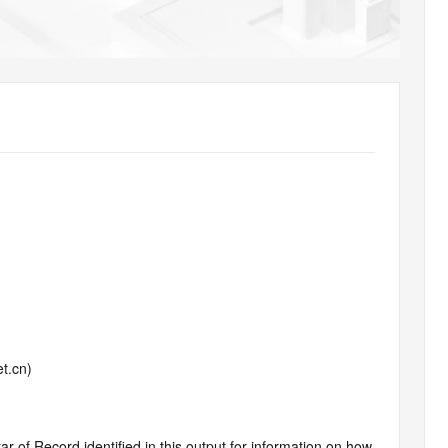
AI 应用
10分钟微调：让0.6B模型媲美235B模
多模态数据信
型
依托云原生高可用架构,实现Dify私有化部署
用1%尺寸在特定领域达到大模型90%以上效果
一个 AI 助手
超强辅助，Bol
即刻拥有 DeepSeek-R1 满血版
在企业官网、通讯软件中为客户提供 AI 客服
多种方案随心选，轻松解锁专属 DeepSeek
t.cn)
 of Record identified in this output for information on how 