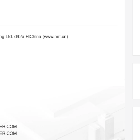
态智能体模型
旗舰 MoE 大模型，百万上下文与顶尖推理能力
图生视频，流
同享
万小智 AI 建站低至 15元/月
Qoder CN
AI 短剧/漫剧
云原生数据库 
快递物流查询
WordPress
成为服务伙
高校合作
点，立即开启云上创新
覆盖公网/内网、递归/权威、移动APP等全场景解析服务
送.CN域名，送备案服务码
基于千问大模型等，支持代码智能生成、研发智能问答
AI助力短剧
GLM-5.2
Wan2.7-T
Ubuntu
服务生态伙伴
视觉 Coding、空间感知、多模态思考等全面升级
1M上下文，专为长程任务能力而生
云工开物
企业应用
Works
Night Plan 支持 Qwen 3.8-Max
云原生大数据计算服务 MaxCompute
AI 办公
容器服务 Kub
NEW
Red Hat
30+ 款产品免费体验
Data Agent 驱动的一站式 Data+AI 开发治理平台
夜间 5 折，Qwen/Meoo/TokenPlan 客户专享
面向分析的企业级SaaS模式云数据仓库
AI智能应用
提供一站式管
科研合作
g Ltd. d/b/a HiChina (www.net.cn)
ERP
堂（旗舰版）
SUSE
智能客服
AI 应用构建
大模型原生
CRM
防护产品
2个月
自动承接线索
建站小程序
Qoder
大模型服务平台百炼-应用模版
OA 办公系统
HOT
NEW
面向真实软件
个人版上线、团队版降价；千问3.8-Max首发发尝鲜
丰富多元化的应用模版和解决方案
力提升
财税管理
模板建站
万有无界
大模型服务平台百炼-智能体
400电话
定制建站
的模型效果
灵活可视化地构建企业级 Agent
方案
广告营销
模板小程序
秒悟
人工智能平台 PAI
定制小程序
云端极速 AI 
新一代 AI 视频生成模型，深度适配广告营销等场景
AI Native 的算法工程平台，一站式完成建模、训练、推理服务部署
APP 开发
YER.COM
建站系统
YER.COM