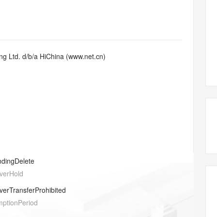
态智能体模型
旗舰 MoE 大模型，百万上下文与顶尖推理能力
图生视频，流
同享
万小智 AI 建站低至 15元/月
Qoder CN
AI 短剧/漫剧
云原生数据库 
快递物流查询
WordPress
成为服务伙
高校合作
点，立即开启云上创新
覆盖公网/内网、递归/权威、移动APP等全场景解析服务
送.CN域名，送备案服务码
基于千问大模型等，支持代码智能生成、研发智能问答
AI助力短剧
GLM-5.2
Wan2.7-T
Ubuntu
服务生态伙伴
视觉 Coding、空间感知、多模态思考等全面升级
1M上下文，专为长程任务能力而生
云工开物
企业应用
Works
Night Plan 支持 Qwen 3.8-Max
云原生大数据计算服务 MaxCompute
AI 办公
容器服务 Kub
NEW
Red Hat
30+ 款产品免费体验
Data Agent 驱动的一站式 Data+AI 开发治理平台
夜间 5 折，Qwen/Meoo/TokenPlan 客户专享
面向分析的企业级SaaS模式云数据仓库
AI智能应用
提供一站式管
科研合作
g Ltd. d/b/a HiChina (www.net.cn)
ERP
堂（旗舰版）
SUSE
智能客服
AI 应用构建
大模型原生
CRM
防护产品
2个月
自动承接线索
建站小程序
Qoder
大模型服务平台百炼-应用模版
OA 办公系统
HOT
NEW
面向真实软件
个人版上线、团队版降价；千问3.8-Max首发发尝鲜
丰富多元化的应用模版和解决方案
力提升
财税管理
模板建站
万有无界
大模型服务平台百炼-智能体
400电话
定制建站
的模型效果
灵活可视化地构建企业级 Agent
方案
广告营销
模板小程序
秒悟
人工智能平台 PAI
ndingDelete
定制小程序
云端极速 AI 
新一代 AI 视频生成模型，深度适配广告营销等场景
AI Native 的算法工程平台，一站式完成建模、训练、推理服务部署
verHold
APP 开发
verTransferProhibited
建站系统
mptionPeriod