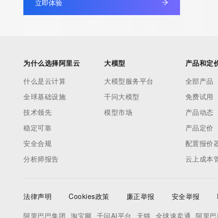
Billing Email: Please query the RDDS service of the Registrar of 
立即体验
contact the Registrant, Admin, or Tech contact of the queried
Registrar Abuse Contact Email: domainabuse@service.aliyun.
Registrar Abuse Contact Phone: +86.95187
URL of the ICANN Whois Inaccuracy Complaint Form: https://ww
为什么选择阿里云
大模型
产品和定
>>> Last update of WHOIS database: 2025-06-14T00:11:09.0
什么是云计算
大模型服务平台
全部产品
For more information on Whois status codes, please visit https:
全球基础设施
千问大模型
免费试用
技术领先
模型市场
产品动态
>>> IMPORTANT INFORMATION ABOUT THE DEPLOYMENT OF 
https://www.centralnicregistry.com/support/information/rdap <<
稳定可靠
产品定价
安全合规
配置报价
The registration data available in this service is limited. Additio
分析师报告
云上成本
data may be available at https://lookup.icann.org
The Whois and RDAP services are provided by CentralNic, and
法律声明
Cookies政策
廉正举报
安全举报
information pertaining to Internet domain names registered by 
our customers. By using this service you are agreeing (1) not t
阿里巴巴集团
淘宝网
千问AI平台
天猫
全球速卖通
阿里巴