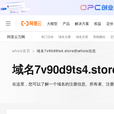
大模型
产品
解决方案
权益
定价
阿里云万网
热门活动
域名注册
域名交易
智能建站
定
大模型
产品
解决方案
权益
定价
云市场
伙伴
服务
了解阿里云
精选产品
精选解决方案
普惠上云
产品定价
精选商城
成为销售伙伴
售前咨询
为什么选择阿里云
千问AI平台
whois首页
>
域名7v90d9ts4.store的whois信息
了解云产品的定价详情
大模型服务平台百炼
睿译宝，AI翻译排版一
普惠上云 官方力荐
分销伙伴
在线服务
网站建设
什么是云计算
大
大模型服务与应用平台
上传文档即自动完成翻译和
云服务器38元/年起，超
域名7v90d9ts4.st
咨询伙伴
多端小程序
技术领先
云上成本管理
售后服务
轻量应用服务器
GLM-5.2：长任务时代
官方推荐返现计划
大模型
精选产品
精选解决方案
Salesforce 国际版订阅
稳定可靠
管理和优化成本
推荐新用户得奖励，单订单
销售伙伴合作计划
自助服务
友盟天域
安全合规
人工智能与机器学习
AI
文本生成
在这里，您可以了解一个域名的注册信息、所有者、注册
云数据库 RDS
Hermes Agent，打造
云工开物
无影生态合作计划
在线服务
观测云
分析师报告
自主进化，持久记忆，越用
高校专属算力普惠，学生认
计算
互联网应用开发
Qwen3.8-Max
HOT
Salesforce On Alibaba C
工单服务
智能体时代全能旗舰模型
Tuya 物联网平台阿里云
研究报告与白皮书
人工智能平台 PAI
快速拥有专属 OpenClaw
大模
Consulting Partner 合
大数据
容器
免费试用
短信专区
一站式AI开发、训练和推
蓝凌 OA
Qwen3.7-Plus
AI 大模型销售与服务生
现代化应用