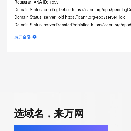
Registrar IANA ID: 1599
Domain Status: pendingDelete https://icann.org/epp#pendingD
Domain Status: serverHold https://icann.org/epp#serverHold
Domain Status: serverTransferProhibited https://icann.org/epp
Domain Status: redemptionPeriod https://icann.org/epp#redem
展开全部
Registrant Organization: xin yu ying
Registrant State/Province: guang xi
Registrant Country: CN
Registrant Email: Please query the RDDS service of the Registrar
to contact the Registrant, Admin, or Tech contact of the quer
Admin Email: Please query the RDDS service of the Registrar of 
contact the Registrant, Admin, or Tech contact of the queried
Tech Email: Please query the RDDS service of the Registrar of Re
contact the Registrant, Admin, or Tech contact of the queried
Name Server: EXPIRENS3.HICHINA.COM
选域名，来万网
Name Server: EXPIRENS4.HICHINA.COM
DNSSEC: unsigned