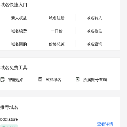
安全
畅自然，细节丰富
高表现力语音合成大模型，语音克隆听感自然
我要投诉
PolarDB
域名快捷入口
上云场景组合购
伴
Qoder CN V1.7.0 发布
漫剧创作，剧本、分镜、视频高效生成
100%兼容MySQL、PostgreSQL，兼容Oracle，支持集中和分布式
覆盖90%+业务场景，专享组合折扣价
2V
VPN
Fun-ASR
新人权益
域名注册
域名转入
文戏情感细腻自然，动作戏激烈拳拳到肉，实现更强表演能力
支持中英文自由切换，具备更强的噪声鲁棒性
ernetes 版 ACK
云聚AI 严选权益
云安全中心 AI BAS 智能自动
SSL 证书
，一键激活高效办公新体验
理容器应用的 K8s 服务
精选AI产品，从模型到应用全链提效
化模拟渗透攻击产品发布
域名续费
一口价
域名抢注
堡垒机
AI 用量加速计划
DataWorks ChatBI 会话支持
应用
域名回购
价格总览
防火墙
域名查询
、识别商机，让客服更高效、服务更出色。
新老同享，达量后返
上传临时文件分析
千问办公
主机安全
NEW
的智能体编程平台
一站式AI生产力平台
域名免费工具
AI 应用及服务市场
伶鹊
企业级人与Agent协作平台，接入和调度多个数字员工
智能客服平台，对话机器人、对话分析、智能外呼
智能起名
AI找域名
所属账号查询
AI 应用
大模型服务平台百炼 - 全妙
大模型
应用创作平台
多模态内容创作工具，已接入 DeepSeek
自然语言处理
推荐域名
数据标注
bdzl.store
机器学习
查看详情