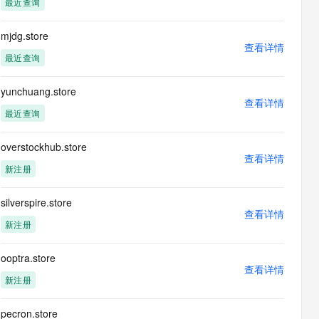
最近查询
息提取
与 AI 智能体进行实时音视频通话
从文本、图片、视频中提取结构化的属性信息
构建支持视频理解的 AI 音视频实时通话应用
mjdg.store
查看详情
t.diy 一步搞定创意建站
构建大模型应用的安全防护体系
最近查询
通过自然语言交互简化开发流程,全栈开发支持
通过阿里云安全产品对 AI 应用进行安全防护
yunchuang.store
查看详情
最近查询
overstockhub.store
查看详情
新注册
silverspire.store
查看详情
新注册
ooptra.store
查看详情
新注册
pecron.store