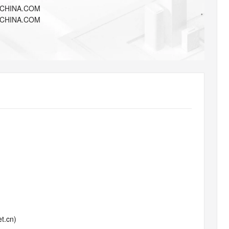
AI 应用
10分钟微调：让0.6B模型媲美235B模
多模态数据信
ICHINA.COM
型
依托云原生高可用架构,实现Dify私有化部署
ICHINA.COM
用1%尺寸在特定领域达到大模型90%以上效果
一个 AI 助手
超强辅助，Bol
即刻拥有 DeepSeek-R1 满血版
在企业官网、通讯软件中为客户提供 AI 客服
多种方案随心选，轻松解锁专属 DeepSeek
t.cn)