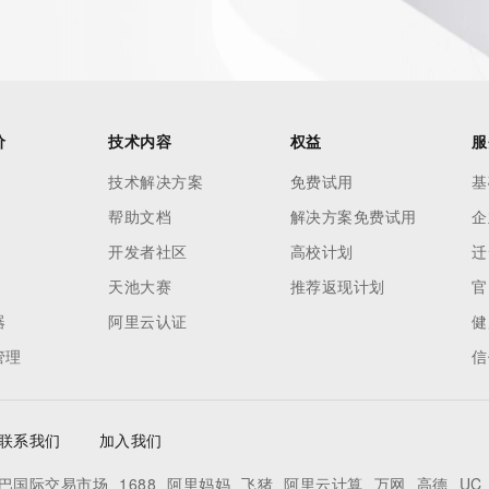
Record identified in this output for information on how to 
 domain name.
com
w.icann.org/wicf/
价
技术内容
权益
服
Z <<<
技术解决方案
免费试用
基
//icann.org/epp
帮助文档
解决方案免费试用
企
开发者社区
高校计划
迁
RDAP: please visit
<
天池大赛
推荐返现计划
官
器
阿里云认证
健
nal
管理
信
 contain
联系我们
加入我们
our
o use any
巴国际交易市场
1688
阿里妈妈
飞猪
阿里云计算
万网
高德
UC