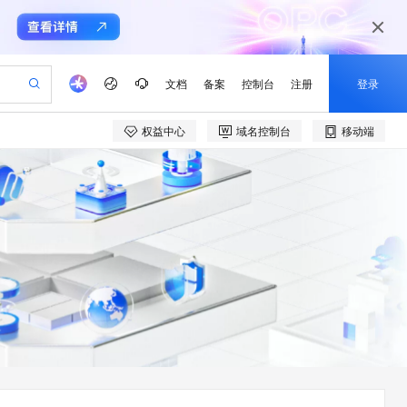
文档
备案
控制台
注册
登录
权益中心
域名控制台
移动端
验
作计划
器
AI 活动
专业服务
服务伙伴合作计划
开发者社区
加入我们
产品动态
服务平台百炼
阿里云 OPC 创新助力计划
一站式生成采购清单，支持单品或批量购买
可编辑精美 PPT 文稿
S产品伙伴计划（繁花）
峰会
CS
造的大模型服务与应用开发平台
Agency Agents：拥有专属领域专家
AI 生产力先锋
Al MaaS 服务伙伴赋能合作
域名
博文
Careers
PolarDB Agentic Database
至高可申请百万元
 轻松生成专业的 PPT
开启高性价比 AI 编程新体验
弹性可伸缩的云计算服务
先锋实践拓展 AI 生产力的边界
发布
多领域专家智能体,一键组建 AI 虚拟交付团队
Token 补贴，五大权
计划
海大会
伙伴信用分合作计划
商标
问答
社会招聘
益加速 OPC 成功
帕鲁游戏服务器
SS
HappyHorse 打造一站式影视创作平台
飞天发布时刻
HOT
秒悟 Meoo CLI 支持一键部
划
备案
电子书
校园招聘
联机服务器，轻松开启游戏
视频创作，一键激活电商全链路生产力
稳定、安全、高性价比、高性能的云存储服务
所见，即是所愿
署项目至阿里云账号
可视化编排打通从文字构思到成片全链路闭环
更多支持
划
公司注册
镜像站
视频生成
语音识别与合成
 智能体与工作流应用
漫剧工坊：一站式动画创作平台
AI 实训营
Flink OSS 支持
合作伙伴培训与认证
划
上云迁移
站生成，高效打造优质广告素材
全接入的云上超级电脑
通过阿里云百炼高效搭建AI应用,助力高效开发
快速生产连贯的高质量长漫剧
从基础到进阶，Agent 创客手把手教你
AssumeRole 角色自定义
e-1.1-T2V
Qwen3-TTS-Flash
lScope
我要反馈
查询合作伙伴
畅细腻的高质量视频
离线语音合成大模型，多语言方言自适应，低延迟高稳定
n Alibaba Cloud ISV 合作
代维服务
建企业门户网站
10 分钟搭建微信、支付宝小程序
百炼 Qwen3.7-Flash 系列模
创新加速
ope
登录合作伙伴管理后台
我要建议
站，无忧落地极速上线
以可视化方式快速构建移动和 PC 门户网站
国内短信简单易用，安全可靠，秒级触达，全球覆盖200+国家和地区。
高效部署网站，快速应用到小程序
型发布
e-1.1-I2V
Cosyvoice-V3-Flash