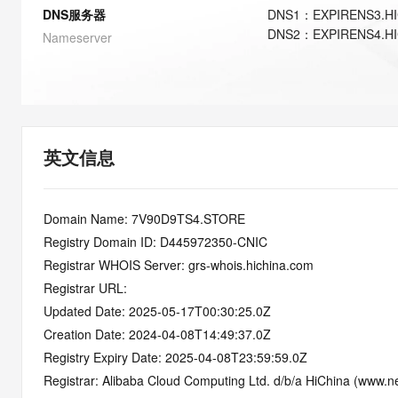
快速部署 Dify，高效搭建 
DNS服务器
DNS
1
：
EXPIRENS3.H
DNS
2
：
EXPIRENS4.H
迁移与运维管理
Nameserver
10 分钟在聊天系统中增加
专有云
英文信息
Domain Name: 7V90D9TS4.STORE
Registry Domain ID: D445972350-CNIC
Registrar WHOIS Server: grs-whois.hichina.com
Registrar URL:
Updated Date: 2025-05-17T00:30:25.0Z
Creation Date: 2024-04-08T14:49:37.0Z
Registry Expiry Date: 2025-04-08T23:59:59.0Z
Registrar: Alibaba Cloud Computing Ltd. d/b/a HiChina (www.ne