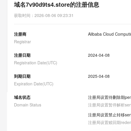
存储
天池大赛
能看、能想、能动手的多模
域名7v90d9ts4.store的注册信息
云解析DNS
解决方案免费试用 新老
电子合同
最高领取价值200元试用
安全
网络与CDN
AI 算法大赛
Qwen3-VL-Plus
获取时间
：
2026-08-06 09:23:31
畅捷通
大数据开发治理平台 Data
AI 产品 免费试用
网络
安全
云开发大赛
Tableau 订阅
1亿+ 大模型 tokens 和 
注册商
Alibaba Cloud Computin
可观测
入门学习赛
中间件
AI空中课堂在线直播课
云防火墙
140+云产品 免费试用
Registrar
大模型服务
上云与迁云
云原生的云上边界网络安全
产品新客免费试用，最长1
数据库
生态解决方案
注册日期
2024-04-08
千问AI平台-Token Plan
企业出海
大模型ACA认证体验
大数据计算
Registration Date(UTC)
助力企业全员 AI 认知与能
行业生态解决方案
政企业务
媒体服务
千问AI平台-模型体验
到期日期
2025-04-08
开发者生态解决方案
在线体验全尺寸、多种模态
Expiration Date(UTC)
企业服务与云通信
AI 开发和 AI 应用解决
Happy 系列大模型
域名与网站
域名状态
注册局设置待删除期
pe
Domain Status
注册局设置暂停解析
ser
终端用户计算
注册局设置禁止转移
ser
Serverless
大模型解决方案
注册局设置赎回期
rede
开发工具