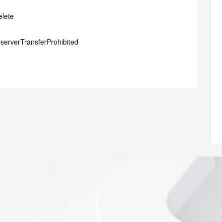
elete
#serverTransferProhibited
ptionPeriod
 of Record identified in this output for information on how 
ied domain name.
Record identified in this output for information on how to 
 domain name.
cord identified in this output for information on how to 
 domain name.