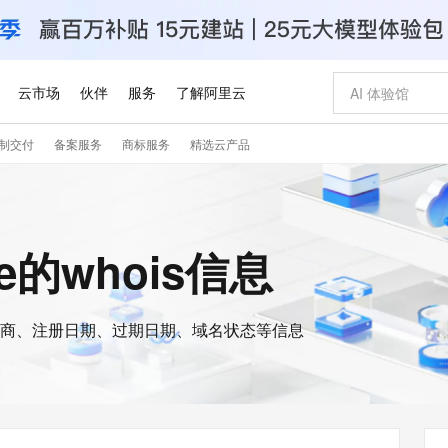
云市场
伙伴
服务
了解阿里云
制交付
备案服务
商标服务
精选云产品
AI 特惠
数据与 API
成为产品伙伴
企业增值服务
最佳实践
价格计算器
AI 场景体
基础软件
产品伙伴合
阿里云认证
市场活动
配置报价
大模型
自助选配和估算价格
步到位
智启 AI 普惠权益
产品生态集成认证中心
企业支持计划
云上春晚
域名与网站
Qwen Audio：打造专属 AI 语音助手
千问官方 MaaS 平台，为开发者和 Agent 而生，新用户赠送 1 亿 + tokens 额度
一句话生成原生
AI Coding
阿里云Maa
2026 阿里云
云服务器 E
为企业打
数据集
Windows
大模型认证
模型
NEW
NEW
格式还原
值低价云产品抢先购
至高享 1亿+免费 tokens，加速 Al 应用落地
提供智能易用的域名与建站服务
Qwen-Audio-3.0-Realtime 端到端实时语音角色扮演
输入一句话想法,
智能编程，一键
安全可靠、
ore的whois信息
产品生态伙伴
专家技术服务
云上奥运之旅
弹性计算合作
阿里云中企出
手机三要素
宝塔 Linux
全部认证
价格优势
开源旗舰模型
即刻拥有 DeepSeek-V4-Pro
阿里云 OPC 创新助力计划
千问大模型
一键部署幻兽
AI 电商营销
对象存储 O
大模型
产品生态伙伴工作台
企业增值服务台
云栖战略参考
云存储合作计
云栖大会
身份实名认证
CentOS
训练营
推动算力普惠，释放技术红利
最高返9万
真正可用的 1M 上下文,一次完成代码全链路开发
快速构建应用程序和网站，即刻迈出上云第一步
轻松解锁专属 DeepSeek-V4-Pro
至高百万元 Token 补贴，加速一人公司成长
多元化、高性能、安全可靠的大模型服务
一键购买专属
从图文生成到
云上的中国
数据库合作计
活动全景
短信
Docker
图片和
商、注册日期、过期日期、域名状态等信息
自进化智能体
5 分钟轻松部署专属 QwenPaw
Token Plan 模型订阅计划
数字证书管理服务（原SSL证书）
高效搭建 AI
AI 广告创作
无影云电脑
企业成长
NEW
HOT
信息公告
看见新力量
云网络合作计
OCR 文字识别
JAVA
越聪明
证享300元代金券
全托管，含MySQL、PostgreSQL、SQL Server、MariaDB多引擎
Qwen3.8-Max 首发尝鲜，限时加量 10 倍，夜间低至2折
实现全站HTTPS，呈现可信的WEB访问
从聊天伙伴进化为能主动干活的本地数字员工
图文、视频一
随时随地安
Kimi-K3
HappyHors
NEW
魔搭 Mode
loud
服务实践
官网公告
Kimi 最新旗舰模型，长程编程与推理利器
让文字生成流
金融模力时刻
Salesforce O
版
发票查验
全能环境
Claude Code + GStack 打造工程团队
千问办公，限时限量积分加倍
Qoder
低代码高效构
AI 建站
短信服务
型
NEW
作计划
计划
创新中心
魔搭 ModelSc
健康状态
理服务
让AI从“聊天伙伴”进化为能干活的“数字员工”
安装技能 GStack，拥有专属 AI 工程团队
你的AI工作搭子，覆盖日常办公高频场景
面向真实软件的智能体编程平台
0 代码专业建
客户案例
天气预报查询
操作系统
Deepseek-v4-pro
HappyHors
态合作计划