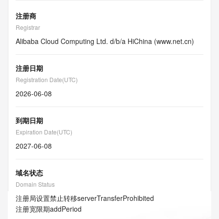
注册商
Registrar
Alibaba Cloud Computing Ltd. d/b/a HiChina (www.net.cn)
注册日期
Registration Date(UTC)
2026-06-08
到期日期
Expiration Date(UTC)
2027-06-08
域名状态
Domain Status
注册局设置禁止转移
serverTransferProhibited
注册宽限期
addPeriod