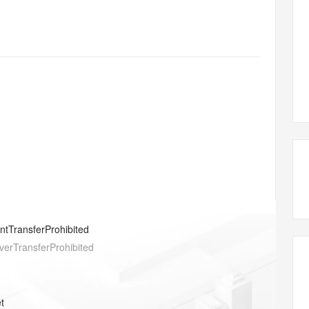
态智能体模型
旗舰 MoE 大模型，百万上下文与顶尖推理能力
图生视频，流
同享
万小智 AI 建站低至 15元/月
Qoder CN
AI 短剧/漫剧
云原生数据库 
快递物流查询
WordPress
成为服务伙
高校合作
点，立即开启云上创新
覆盖公网/内网、递归/权威、移动APP等全场景解析服务
送.CN域名，送备案服务码
基于千问大模型等，支持代码智能生成、研发智能问答
AI助力短剧
GLM-5.2
Wan2.7-T
Ubuntu
服务生态伙伴
视觉 Coding、空间感知、多模态思考等全面升级
1M上下文，专为长程任务能力而生
云工开物
企业应用
Works
Night Plan 支持 Qwen 3.8-Max
云原生大数据计算服务 MaxCompute
AI 办公
容器服务 Kub
NEW
Red Hat
30+ 款产品免费体验
Data Agent 驱动的一站式 Data+AI 开发治理平台
夜间 5 折，Qwen/Meoo/TokenPlan 客户专享
面向分析的企业级SaaS模式云数据仓库
AI智能应用
提供一站式管
科研合作
ERP
堂（旗舰版）
SUSE
智能客服
AI 应用构建
大模型原生
CRM
防护产品
2个月
自动承接线索
建站小程序
Qoder
大模型服务平台百炼-应用模版
OA 办公系统
HOT
NEW
面向真实软件
个人版上线、团队版降价；千问3.8-Max首发发尝鲜
丰富多元化的应用模版和解决方案
力提升
财税管理
模板建站
万有无界
大模型服务平台百炼-智能体
400电话
定制建站
的模型效果
灵活可视化地构建企业级 Agent
方案
广告营销
模板小程序
秒悟
人工智能平台 PAI
entTransferProhibited
定制小程序
云端极速 AI 
新一代 AI 视频生成模型，深度适配广告营销等场景
AI Native 的算法工程平台，一站式完成建模、训练、推理服务部署
verTransferProhibited
APP 开发
建站系统
t