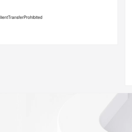
lientTransferProhibited
#serverTransferProhibited
ot