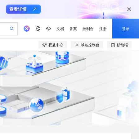
文档
备案
控制台
注册
登录
权益中心
域名控制台
移动端
验
作计划
器
AI 活动
专业服务
服务伙伴合作计划
开发者社区
加入我们
产品动态
服务平台百炼
阿里云 OPC 创新助力计划
一站式生成采购清单，支持单品或批量购买
io：打造专属 AI 语音助手
S产品伙伴计划（繁花）
峰会
CS
造的大模型服务与应用开发平台
一句话生成原生可编辑精美 PPT 文稿
AI 生产力先锋
Al MaaS 服务伙伴赋能合作
域名
博文
Careers
至高可申请百万元
Qwen3.8-Max 模型上线
开启高性价比 AI 编程新体验
弹性可伸缩的云计算服务
Qwen-Audio-3.0-Realtime 端到端实时语音角色扮演
输入一句话想法, 轻松生成专业的 PPT
先锋实践拓展 AI 生产力的边界
Token 补贴，五大权
计划
海大会
伙伴信用分合作计划
商标
问答
社会招聘
益加速 OPC 成功
eek-V4-Pro
SS
一键部署幻兽帕鲁游戏服务器
飞天发布时刻
HOT
Open Search 向量检索版支
划
备案
电子书
校园招聘
pSeek-V4-Pro
视频创作，一键激活电商全链路生产力
稳定、安全、高性价比、高性能的云存储服务
一键购买专属联机服务器，轻松开启游戏
所见，即是所愿
持视频检索 Pipeline 功能
更多支持
划
公司注册
镜像站
视频生成
语音识别与合成
专属 QwenPaw
漫剧工坊：一站式动画创作平台
AI 实训营
HOT
应用身份服务 (IDaaS)
合作伙伴培训与认证
划
上云迁移
站生成，高效打造优质广告素材
全接入的云上超级电脑
从聊天伙伴进化为能主动干活的本地数字员工
快速生产连贯的高质量长漫剧
从基础到进阶，Agent 创客手把手教你
OpenClaw 管理能力上线
e-1.1-T2V
Qwen3-TTS-Flash
lScope
我要反馈
查询合作伙伴
畅细腻的高质量视频
离线语音合成大模型，多语言方言自适应，低延迟高稳定
n Alibaba Cloud ISV 合作
代维服务
建企业门户网站
10 分钟搭建微信、支付宝小程序
MaxCompute MaxFrame 提
创新加速
ope
登录合作伙伴管理后台
我要建议
站，无忧落地极速上线
以可视化方式快速构建移动和 PC 门户网站
国内短信简单易用，安全可靠，秒级触达，全球覆盖200+国家和地区。
高效部署网站，快速应用到小程序
供自动弹性内存功能
e-1.1-I2V
Cosyvoice-V3-Flash