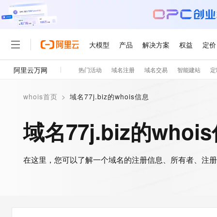
大模型
产品
解决方案
权益
定价
阿里云万网
热门活动
域名注册
域名交易
智能建站
定
大模型
产品
解决方案
权益
定价
云市场
伙伴
服务
了解阿里云
精选产品
精选解决方案
普惠上云
产品定价
精选商城
成为销售伙伴
售前咨询
为什么选择阿里云
千问AI平台
whois首页
>
域名77j.biz的whois信息
了解云产品的定价详情
大模型服务平台百炼
千问办公，解锁你的工作
普惠上云 官方力荐
分销伙伴
在线服务
网站建设
什么是云计算
大
大模型服务与应用平台
企业级Agent产品，直接
云服务器38元/年起，超
域名77j.biz的whoi
咨询伙伴
多端小程序
技术领先
云上成本管理
售后服务
轻量应用服务器
Agency Agents：拥
官方推荐返现计划
大模型
精选产品
精选解决方案
Salesforce 国际版订阅
稳定可靠
管理和优化成本
推荐新用户得奖励，单订单
销售伙伴合作计划
自助服务
友盟天域
安全合规
人工智能与机器学习
AI
文本生成
在这里，您可以了解一个域名的注册信息、所有者、注册
云数据库 RDS
HappyHorse 打造一
云工开物
无影生态合作计划
在线服务
观测云
分析师报告
高校专属算力普惠，学生认
计算
互联网应用开发
Qwen3.8-Max
HOT
Salesforce On Alibaba C
工单服务
智能体时代全能旗舰模型
Tuya 物联网平台阿里云
研究报告与白皮书
人工智能平台 PAI
快速拥有专属 OpenClaw
大模
Consulting Partner 合
大数据
容器
免费试用
短信专区
一站式AI开发、训练和推
蓝凌 OA
Qwen3.7-Plus
AI 大模型销售与服务生
现代化应用