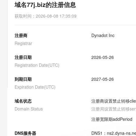
存储
天池大赛
能看、能想、能动手的多模
域名77j.biz的注册信息
云解析DNS
解决方案免费试用 新老
电子合同
最高领取价值200元试用
安全
网络与CDN
AI 算法大赛
Qwen3-VL-Plus
获取时间
：
2026-08-08 17:35:09
畅捷通
大数据开发治理平台 Data
AI 产品 免费试用
网络
安全
云开发大赛
Tableau 订阅
1亿+ 大模型 tokens 和 
注册商
Dynadot Inc
可观测
入门学习赛
中间件
AI空中课堂在线直播课
云防火墙
140+云产品 免费试用
Registrar
大模型服务
上云与迁云
云原生的云上边界网络安全
产品新客免费试用，最长1
数据库
生态解决方案
注册日期
2026-05-26
千问AI平台-Token Plan
企业出海
大模型ACA认证体验
大数据计算
Registration Date(UTC)
助力企业全员 AI 认知与能
行业生态解决方案
政企业务
媒体服务
千问AI平台-模型体验
到期日期
2027-05-26
开发者生态解决方案
在线体验全尺寸、多种模态
Expiration Date(UTC)
企业服务与云通信
AI 开发和 AI 应用解决
Happy 系列大模型
域名与网站
域名状态
注册商设置禁止转移
cli
Domain Status
注册局设置禁止转移
ser
终端用户计算
注册宽限期
addPeriod
Serverless
大模型解决方案
DNS服务器
DNS
1
：
ns2.dyna-ns.ne
开发工具