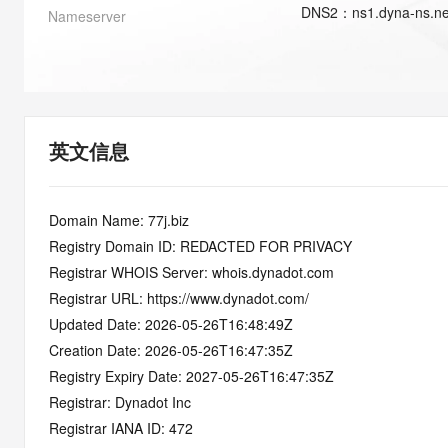
快速部署 Dify，高效搭建 
DNS
2
：
ns1.dyna-ns.ne
Nameserver
迁移与运维管理
10 分钟在聊天系统中增加
专有云
英文信息
Domain Name: 77j.biz
Registry Domain ID: REDACTED FOR PRIVACY
Registrar WHOIS Server: whois.dynadot.com
Registrar URL: https://www.dynadot.com/
Updated Date: 2026-05-26T16:48:49Z
Creation Date: 2026-05-26T16:47:35Z
Registry Expiry Date: 2027-05-26T16:47:35Z
Registrar: Dynadot Inc
Registrar IANA ID: 472