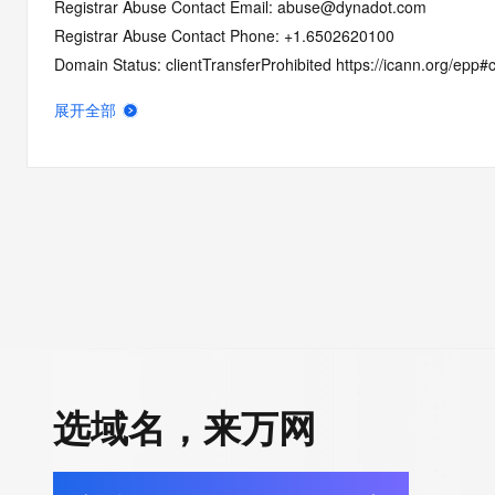
Registrar Abuse Contact Email: abuse@dynadot.com
Registrar Abuse Contact Phone: +1.6502620100
Domain Status: clientTransferProhibited https://icann.org/epp#c
Domain Status: serverTransferProhibited https://icann.org/epp
展开全部
Domain Status: addPeriod https://icann.org/epp#addPeriod
Registry Registrant ID: REDACTED FOR PRIVACY
Registrant Name: REDACTED FOR PRIVACY
Registrant Organization: Super Privacy Service LTD c/o Dynad
Registrant Street: REDACTED FOR PRIVACY
Registrant Street: REDACTED FOR PRIVACY
Registrant Street: REDACTED FOR PRIVACY
Registrant City: REDACTED FOR PRIVACY
Registrant State/Province: California
Registrant Postal Code: REDACTED FOR PRIVACY
Registrant Country: US
选域名，来万网
Registrant Phone: REDACTED FOR PRIVACY
Registrant Phone Ext: REDACTED FOR PRIVACY