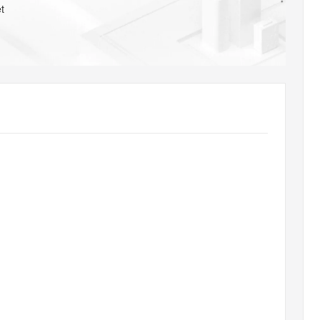
AI 应用
10分钟微调：让0.6B模型媲美235B模
多模态数据信
t
型
依托云原生高可用架构,实现Dify私有化部署
用1%尺寸在特定领域达到大模型90%以上效果
一个 AI 助手
超强辅助，Bol
即刻拥有 DeepSeek-R1 满血版
在企业官网、通讯软件中为客户提供 AI 客服
多种方案随心选，轻松解锁专属 DeepSeek