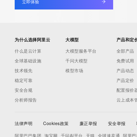
Registrant Fax: REDACTED FOR PRIVACY
立即体验
Registrant Fax Ext: REDACTED FOR PRIVACY
Registrant Email: Please query the RDDS service of the Registrar
to contact the Registrant, Admin, or Tech contact of the quer
Registry Admin ID:
为什么选择阿里云
大模型
产品和定
Admin Name:
Admin Organization:
什么是云计算
大模型服务平台
全部产品
Admin Street:
全球基础设施
千问大模型
免费试用
Admin Street:
技术领先
模型市场
产品动态
Admin Street:
Admin City:
稳定可靠
产品定价
Admin State/Province:
安全合规
配置报价
Admin Postal Code:
分析师报告
云上成本
Admin Country:
Admin Phone:
Admin Phone Ext:
法律声明
Cookies政策
廉正举报
安全举报
Admin Fax:
Admin Fax Ext:
阿里巴巴集团
淘宝网
千问AI平台
天猫
全球速卖通
阿里巴