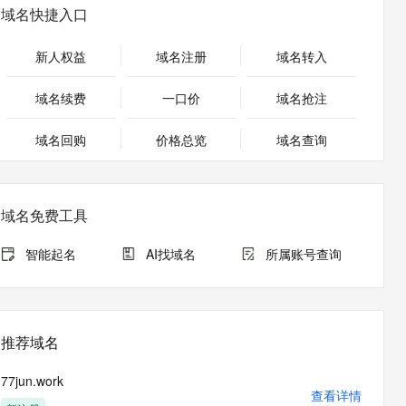
安全
畅自然，细节丰富
高表现力语音合成大模型，语音克隆听感自然
我要投诉
PolarDB
域名快捷入口
上云场景组合购
Milvus 弹性伸缩功能新增节
伴
漫剧创作，剧本、分镜、视频高效生成
100%兼容MySQL、PostgreSQL，兼容Oracle，支持集中和分布式
覆盖90%+业务场景，专享组合折扣价
点支持范围
2V
VPN
Fun-ASR
新人权益
域名注册
域名转入
文戏情感细腻自然，动作戏激烈拳拳到肉，实现更强表演能力
支持中英文自由切换，具备更强的噪声鲁棒性
ernetes 版 ACK
云聚AI 严选权益
AI 原生数据库服务发布
SSL 证书
，一键激活高效办公新体验
理容器应用的 K8s 服务
精选AI产品，从模型到应用全链提效
Agent 数据网关
域名续费
一口价
域名抢注
堡垒机
AI 用量加速计划
云原生数据库 PolarDB
应用
域名回购
价格总览
防火墙
域名查询
、识别商机，让客服更高效、服务更出色。
新老同享，达量后返
Agentic Database 发布
千问办公
主机安全
NEW
的智能体编程平台
一站式AI生产力平台
域名免费工具
AI 应用及服务市场
伶鹊
企业级人与Agent协作平台，接入和调度多个数字员工
智能客服平台，对话机器人、对话分析、智能外呼
智能起名
AI找域名
所属账号查询
AI 应用
大模型服务平台百炼 - 全妙
大模型
应用创作平台
多模态内容创作工具，已接入 DeepSeek
自然语言处理
推荐域名
数据标注
77jun.work
机器学习
查看详情