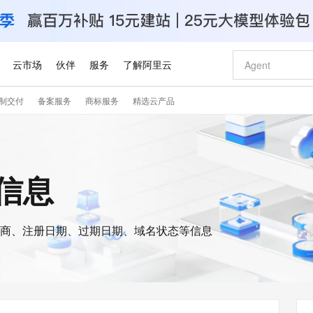
云市场
伙伴
服务
了解阿里云
制交付
备案服务
商标服务
精选云产品
AI 特惠
数据与 API
成为产品伙伴
企业增值服务
最佳实践
价格计算器
AI 场景体
基础软件
产品伙伴合
阿里云认证
市场活动
配置报价
大模型
自助选配和估算价格
新方式
睿译宝，AI翻译排版一步到位
智启 AI 普惠权益
产品生态集成认证中心
企业支持计划
云上春晚
域名与网站
千问官方 MaaS 平台，为开发者和 Agent 而生，新用户赠送 1 亿 + tokens 额度
Qwen Aud
AI Coding
阿里云Maa
2026 阿里云
云服务器 E
为企业打
数据集
Windows
大模型认证
模型
NEW
NEW
交付可用成果
值低价云产品抢先购
上传文档即自动完成翻译和格式还原
至高享 1亿+免费 tokens，加速 Al 应用落地
提供智能易用的域名与建站服务
智能编程，一键
安全可靠、
s信息
产品生态伙伴
专家技术服务
云上奥运之旅
弹性计算合作
阿里云中企出
手机三要素
宝塔 Linux
全部认证
价格优势
有专属领域专家
GLM-5.2：长任务时代开源旗舰模型
阿里云 OPC 创新助力计划
千问大模型
即刻拥有 DeepS
AI 电商营销
对象存储 O
大模型
产品生态伙伴工作台
企业增值服务台
云栖战略参考
云存储合作计
云栖大会
身份实名认证
CentOS
训练营
推动算力普惠，释放技术红利
最高返9万
多领域专家智能体,一键组建 AI 虚拟交付团队
快速构建应用程序和网站，即刻迈出上云第一步
至高百万元 Token 补贴，加速一人公司成长
多元化、高性能、安全可靠的大模型服务
真正可用的 1M 上下文,一次完成代码全链路开发
轻松解锁专属 Dee
从图文生成到
云上的中国
数据库合作计
活动全景
短信
Docker
图片和
商、注册日期、过期日期、域名状态等信息
站式影视创作平台
Hermes Agent，打造自进化智能体
Token Plan 模型订阅计划
数字证书管理服务（原SSL证书）
5 分钟轻松部署
AI 广告创作
无影云电脑
企业成长
NEW
信息公告
看见新力量
云网络合作计
OCR 文字识别
JAVA
证享300元代金券
可视化编排打通从文字构思到成片全链路闭环
全托管，含MySQL、PostgreSQL、SQL Server、MariaDB多引擎
自主进化，持久记忆，越用越聪明
Qwen3.8-Max 首发尝鲜，限时加量 10 倍，夜间低至2折
实现全站HTTPS，呈现可信的WEB访问
图文、视频一
随时随地安
Kimi-K3
HappyHors
NEW
魔搭 Mode
loud
服务实践
官网公告
Kimi 最新旗舰模型，长程编程与推理利器
让文字生成流
金融模力时刻
Salesforce O
版
发票查验
全能环境
Claude Code + GStack 打造工程团队
千问办公，限时限量积分加倍
Qoder
低代码高效构
AI 建站
短信服务
型
NEW
作计划
计划
创新中心
魔搭 ModelSc
健康状态
理服务
让AI从“聊天伙伴”进化为能干活的“数字员工”
安装技能 GStack，拥有专属 AI 工程团队
你的AI工作搭子，覆盖日常办公高频场景
面向真实软件的智能体编程平台
0 代码专业建
客户案例
天气预报查询
操作系统
Deepseek-v4-pro
HappyHors
态合作计划