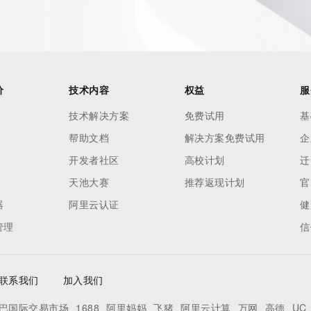
 of Record identified in this output for information on how 
ied domain name.
价
技术内容
权益
服
技术解决方案
免费试用
基
帮助文档
解决方案免费试用
企
开发者社区
高校计划
迁
天池大赛
推荐返现计划
官
器
阿里云认证
健
管理
信
联系我们
加入我们
巴国际交易市场
1688
阿里妈妈
飞猪
阿里云计算
万网
高德
UC