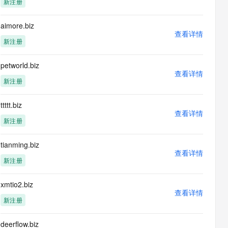
新注册
息提取
与 AI 智能体进行实时音视频通话
从文本、图片、视频中提取结构化的属性信息
构建支持视频理解的 AI 音视频实时通话应用
aimore.biz
查看详情
t.diy 一步搞定创意建站
构建大模型应用的安全防护体系
新注册
通过自然语言交互简化开发流程,全栈开发支持
通过阿里云安全产品对 AI 应用进行安全防护
petworld.biz
查看详情
新注册
ttttt.biz
查看详情
新注册
tianming.biz
查看详情
新注册
xmtio2.biz
查看详情
新注册
deerflow.biz