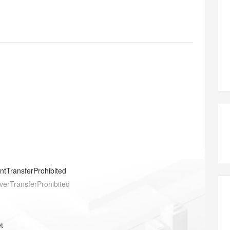
态智能体模型
旗舰 MoE 大模型，百万上下文与顶尖推理能力
图生视频，流
同享
万小智 AI 建站低至 15元/月
Qoder CN
AI 短剧/漫剧
云原生数据库 
快递物流查询
WordPress
成为服务伙
高校合作
点，立即开启云上创新
覆盖公网/内网、递归/权威、移动APP等全场景解析服务
送.CN域名，送备案服务码
基于千问大模型等，支持代码智能生成、研发智能问答
AI助力短剧
GLM-5.2
Wan2.7-T
Ubuntu
服务生态伙伴
视觉 Coding、空间感知、多模态思考等全面升级
1M上下文，专为长程任务能力而生
云工开物
企业应用
Works
Night Plan 支持 Qwen 3.8-Max
云原生大数据计算服务 MaxCompute
AI 办公
容器服务 Kub
NEW
Red Hat
30+ 款产品免费体验
Data Agent 驱动的一站式 Data+AI 开发治理平台
夜间 5 折，Qwen/Meoo/TokenPlan 客户专享
面向分析的企业级SaaS模式云数据仓库
AI智能应用
提供一站式管
科研合作
ERP
堂（旗舰版）
SUSE
智能客服
AI 应用构建
大模型原生
CRM
防护产品
2个月
自动承接线索
建站小程序
Qoder
大模型服务平台百炼-应用模版
OA 办公系统
HOT
NEW
面向真实软件
个人版上线、团队版降价；千问3.8-Max首发发尝鲜
丰富多元化的应用模版和解决方案
力提升
财税管理
模板建站
万有无界
大模型服务平台百炼-智能体
400电话
定制建站
的模型效果
灵活可视化地构建企业级 Agent
方案
广告营销
模板小程序
秒悟
人工智能平台 PAI
entTransferProhibited
定制小程序
云端极速 AI 
新一代 AI 视频生成模型，深度适配广告营销等场景
AI Native 的算法工程平台，一站式完成建模、训练、推理服务部署
verTransferProhibited
APP 开发
建站系统
t