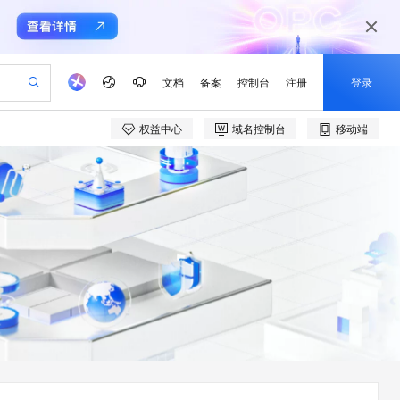
文档
备案
控制台
注册
登录
权益中心
域名控制台
移动端
验
作计划
器
AI 活动
专业服务
服务伙伴合作计划
开发者社区
加入我们
产品动态
服务平台百炼
阿里云 OPC 创新助力计划
一站式生成采购清单，支持单品或批量购买
io：打造专属 AI 语音助手
S产品伙伴计划（繁花）
峰会
CS
造的大模型服务与应用开发平台
一句话生成原生可编辑精美 PPT 文稿
AI 生产力先锋
Al MaaS 服务伙伴赋能合作
域名
博文
Careers
至高可申请百万元
Qwen3.8-Max 模型上线
开启高性价比 AI 编程新体验
弹性可伸缩的云计算服务
Qwen-Audio-3.0-Realtime 端到端实时语音角色扮演
输入一句话想法, 轻松生成专业的 PPT
先锋实践拓展 AI 生产力的边界
Token 补贴，五大权
计划
海大会
伙伴信用分合作计划
商标
问答
社会招聘
益加速 OPC 成功
eek-V4-Pro
SS
一键部署幻兽帕鲁游戏服务器
飞天发布时刻
HOT
Open Search 向量检索版支
划
备案
电子书
校园招聘
pSeek-V4-Pro
视频创作，一键激活电商全链路生产力
稳定、安全、高性价比、高性能的云存储服务
一键购买专属联机服务器，轻松开启游戏
所见，即是所愿
持视频检索 Pipeline 功能
更多支持
划
公司注册
镜像站
视频生成
语音识别与合成
专属 QwenPaw
漫剧工坊：一站式动画创作平台
AI 实训营
HOT
应用身份服务 (IDaaS)
合作伙伴培训与认证
划
上云迁移
站生成，高效打造优质广告素材
全接入的云上超级电脑
从聊天伙伴进化为能主动干活的本地数字员工
快速生产连贯的高质量长漫剧
从基础到进阶，Agent 创客手把手教你
OpenClaw 管理能力上线
e-1.1-T2V
Qwen3-TTS-Flash
lScope
我要反馈
查询合作伙伴
畅细腻的高质量视频
离线语音合成大模型，多语言方言自适应，低延迟高稳定
n Alibaba Cloud ISV 合作
代维服务
建企业门户网站
10 分钟搭建微信、支付宝小程序
MaxCompute MaxFrame 提
创新加速
ope
登录合作伙伴管理后台
我要建议
站，无忧落地极速上线
以可视化方式快速构建移动和 PC 门户网站
国内短信简单易用，安全可靠，秒级触达，全球覆盖200+国家和地区。
高效部署网站，快速应用到小程序
供自动弹性内存功能
e-1.1-I2V
Cosyvoice-V3-Flash