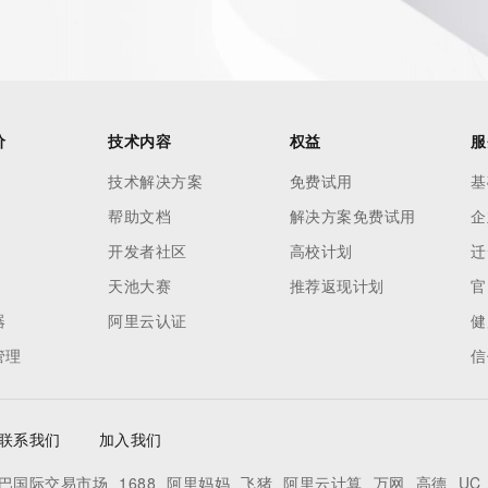
 of Record identified in this output for information on how 
ied domain name.
价
技术内容
权益
服
技术解决方案
免费试用
基
帮助文档
解决方案免费试用
企
开发者社区
高校计划
迁
天池大赛
推荐返现计划
官
器
阿里云认证
健
管理
信
联系我们
加入我们
巴国际交易市场
1688
阿里妈妈
飞猪
阿里云计算
万网
高德
UC