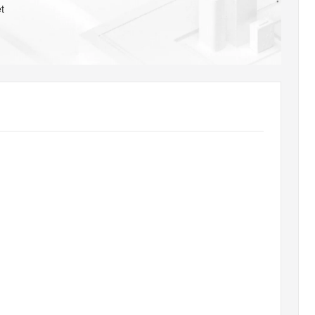
AI 应用
10分钟微调：让0.6B模型媲美235B模
多模态数据信
t
型
依托云原生高可用架构,实现Dify私有化部署
用1%尺寸在特定领域达到大模型90%以上效果
一个 AI 助手
超强辅助，Bol
即刻拥有 DeepSeek-R1 满血版
在企业官网、通讯软件中为客户提供 AI 客服
多种方案随心选，轻松解锁专属 DeepSeek