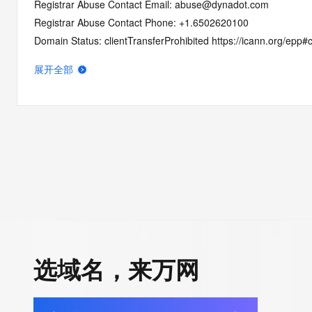
Registrar Abuse Contact Email: abuse@dynadot.com
Registrar Abuse Contact Phone: +1.6502620100
Domain Status: clientTransferProhibited https://icann.org/epp#c
Domain Status: serverTransferProhibited https://icann.org/epp
展开全部
Domain Status: addPeriod https://icann.org/epp#addPeriod
Registry Registrant ID: REDACTED FOR PRIVACY
Registrant Name: REDACTED FOR PRIVACY
Registrant Organization: Super Privacy Service LTD c/o Dynad
Registrant Street: REDACTED FOR PRIVACY
Registrant Street: REDACTED FOR PRIVACY
Registrant Street: REDACTED FOR PRIVACY
Registrant City: REDACTED FOR PRIVACY
Registrant State/Province: California
Registrant Postal Code: REDACTED FOR PRIVACY
Registrant Country: US
选域名，来万网
Registrant Phone: REDACTED FOR PRIVACY
Registrant Phone Ext: REDACTED FOR PRIVACY