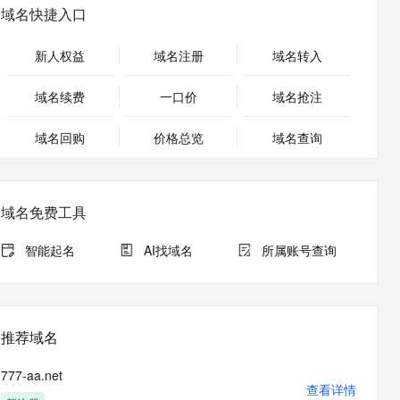
安全
畅自然，细节丰富
高表现力语音合成大模型，语音克隆听感自然
我要投诉
PolarDB
域名快捷入口
上云场景组合购
Milvus 弹性伸缩功能新增节
伴
漫剧创作，剧本、分镜、视频高效生成
100%兼容MySQL、PostgreSQL，兼容Oracle，支持集中和分布式
覆盖90%+业务场景，专享组合折扣价
点支持范围
2V
VPN
Fun-ASR
新人权益
域名注册
域名转入
文戏情感细腻自然，动作戏激烈拳拳到肉，实现更强表演能力
支持中英文自由切换，具备更强的噪声鲁棒性
ernetes 版 ACK
云聚AI 严选权益
AI 原生数据库服务发布
SSL 证书
，一键激活高效办公新体验
理容器应用的 K8s 服务
精选AI产品，从模型到应用全链提效
Agent 数据网关
域名续费
一口价
域名抢注
堡垒机
AI 用量加速计划
云原生数据库 PolarDB
应用
域名回购
价格总览
防火墙
域名查询
、识别商机，让客服更高效、服务更出色。
新老同享，达量后返
Agentic Database 发布
千问办公
主机安全
NEW
的智能体编程平台
一站式AI生产力平台
域名免费工具
AI 应用及服务市场
伶鹊
企业级人与Agent协作平台，接入和调度多个数字员工
智能客服平台，对话机器人、对话分析、智能外呼
智能起名
AI找域名
所属账号查询
AI 应用
大模型服务平台百炼 - 全妙
大模型
应用创作平台
多模态内容创作工具，已接入 DeepSeek
自然语言处理
推荐域名
数据标注
777-aa.net
机器学习
查看详情