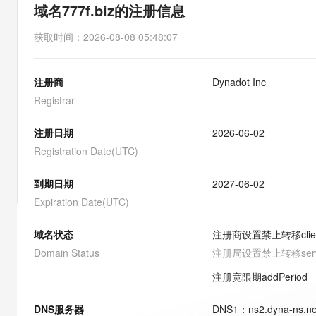
存储
天池大赛
能看、能想、能动手的多模
域名777f.biz的注册信息
云解析DNS
解决方案免费试用 新老
电子合同
最高领取价值200元试用
安全
网络与CDN
AI 算法大赛
Qwen3-VL-Plus
获取时间
：
2026-08-08 05:48:07
畅捷通
大数据开发治理平台 Data
AI 产品 免费试用
网络
安全
云开发大赛
Tableau 订阅
1亿+ 大模型 tokens 和 
注册商
Dynadot Inc
可观测
入门学习赛
中间件
AI空中课堂在线直播课
云防火墙
140+云产品 免费试用
Registrar
大模型服务
上云与迁云
云原生的云上边界网络安全
产品新客免费试用，最长1
数据库
生态解决方案
注册日期
2026-06-02
千问AI平台-Token Plan
企业出海
大模型ACA认证体验
大数据计算
Registration Date(UTC)
助力企业全员 AI 认知与能
行业生态解决方案
政企业务
媒体服务
千问AI平台-模型体验
到期日期
2027-06-02
开发者生态解决方案
在线体验全尺寸、多种模态
Expiration Date(UTC)
企业服务与云通信
AI 开发和 AI 应用解决
Happy 系列大模型
域名与网站
域名状态
注册商设置禁止转移
cli
Domain Status
注册局设置禁止转移
ser
终端用户计算
注册宽限期
addPeriod
Serverless
大模型解决方案
DNS服务器
DNS
1
：
ns2.dyna-ns.ne
开发工具