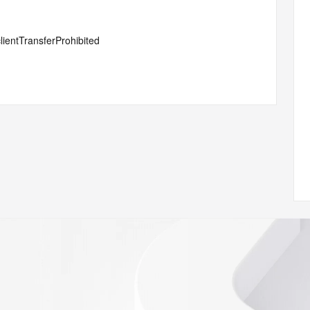
lientTransferProhibited
#serverTransferProhibited
ot