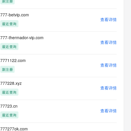
新注册
息提取
与 AI 智能体进行实时音视频通话
从文本、图片、视频中提取结构化的属性信息
构建支持视频理解的 AI 音视频实时通话应用
777-betvip.com
查看详情
t.diy 一步搞定创意建站
构建大模型应用的安全防护体系
最近查询
通过自然语言交互简化开发流程,全栈开发支持
通过阿里云安全产品对 AI 应用进行安全防护
777-thermador-vip.com
查看详情
最近查询
7771122.com
查看详情
新注册
777228.xyz
查看详情
最近查询
77723.cn
查看详情
最近查询
777277ok.com