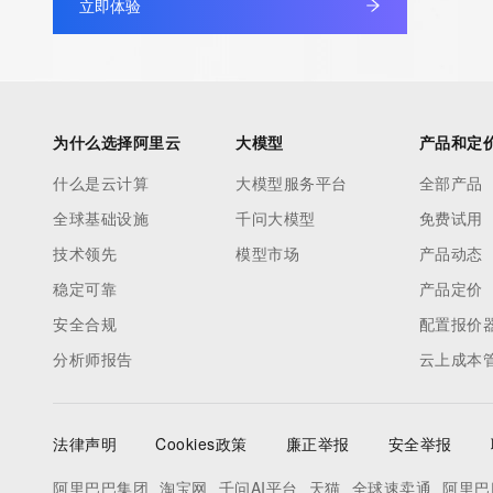
Registrant Fax: REDACTED FOR PRIVACY
立即体验
Registrant Fax Ext: REDACTED FOR PRIVACY
Registrant Email: Please query the RDDS service of the Registrar
to contact the Registrant, Admin, or Tech contact of the quer
Registry Admin ID:
为什么选择阿里云
大模型
产品和定
Admin Name:
Admin Organization:
什么是云计算
大模型服务平台
全部产品
Admin Street:
全球基础设施
千问大模型
免费试用
Admin Street:
技术领先
模型市场
产品动态
Admin Street:
Admin City:
稳定可靠
产品定价
Admin State/Province:
安全合规
配置报价
Admin Postal Code:
分析师报告
云上成本
Admin Country:
Admin Phone:
Admin Phone Ext:
法律声明
Cookies政策
廉正举报
安全举报
Admin Fax:
Admin Fax Ext:
阿里巴巴集团
淘宝网
千问AI平台
天猫
全球速卖通
阿里巴