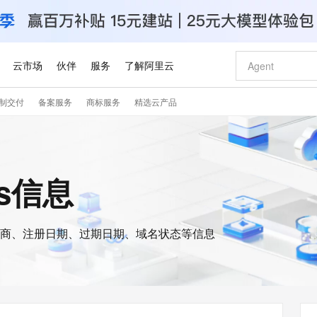
云市场
伙伴
服务
了解阿里云
制交付
备案服务
商标服务
精选云产品
AI 特惠
数据与 API
成为产品伙伴
企业增值服务
最佳实践
价格计算器
AI 场景体
基础软件
产品伙伴合
阿里云认证
市场活动
配置报价
大模型
自助选配和估算价格
新方式
睿译宝，AI翻译排版一步到位
智启 AI 普惠权益
产品生态集成认证中心
企业支持计划
云上春晚
域名与网站
千问官方 MaaS 平台，为开发者和 Agent 而生，新用户赠送 1 亿 + tokens 额度
Qwen Aud
AI Coding
阿里云Maa
2026 阿里云
云服务器 E
为企业打
数据集
Windows
大模型认证
模型
NEW
NEW
交付可用成果
值低价云产品抢先购
上传文档即自动完成翻译和格式还原
至高享 1亿+免费 tokens，加速 Al 应用落地
提供智能易用的域名与建站服务
智能编程，一键
安全可靠、
is信息
产品生态伙伴
专家技术服务
云上奥运之旅
弹性计算合作
阿里云中企出
手机三要素
宝塔 Linux
全部认证
价格优势
有专属领域专家
GLM-5.2：长任务时代开源旗舰模型
阿里云 OPC 创新助力计划
千问大模型
即刻拥有 DeepS
AI 电商营销
对象存储 O
大模型
产品生态伙伴工作台
企业增值服务台
云栖战略参考
云存储合作计
云栖大会
身份实名认证
CentOS
训练营
推动算力普惠，释放技术红利
最高返9万
多领域专家智能体,一键组建 AI 虚拟交付团队
快速构建应用程序和网站，即刻迈出上云第一步
至高百万元 Token 补贴，加速一人公司成长
多元化、高性能、安全可靠的大模型服务
真正可用的 1M 上下文,一次完成代码全链路开发
轻松解锁专属 Dee
从图文生成到
云上的中国
数据库合作计
活动全景
短信
Docker
图片和
商、注册日期、过期日期、域名状态等信息
站式影视创作平台
Hermes Agent，打造自进化智能体
Token Plan 模型订阅计划
数字证书管理服务（原SSL证书）
5 分钟轻松部署
AI 广告创作
无影云电脑
企业成长
NEW
信息公告
看见新力量
云网络合作计
OCR 文字识别
JAVA
证享300元代金券
可视化编排打通从文字构思到成片全链路闭环
全托管，含MySQL、PostgreSQL、SQL Server、MariaDB多引擎
自主进化，持久记忆，越用越聪明
Qwen3.8-Max 首发尝鲜，限时加量 10 倍，夜间低至2折
实现全站HTTPS，呈现可信的WEB访问
图文、视频一
随时随地安
Kimi-K3
HappyHors
NEW
魔搭 Mode
loud
服务实践
官网公告
Kimi 最新旗舰模型，长程编程与推理利器
让文字生成流
金融模力时刻
Salesforce O
版
发票查验
全能环境
Claude Code + GStack 打造工程团队
千问办公，限时限量积分加倍
Qoder
低代码高效构
AI 建站
短信服务
型
NEW
作计划
计划
创新中心
魔搭 ModelSc
健康状态
理服务
让AI从“聊天伙伴”进化为能干活的“数字员工”
安装技能 GStack，拥有专属 AI 工程团队
你的AI工作搭子，覆盖日常办公高频场景
面向真实软件的智能体编程平台
0 代码专业建
客户案例
天气预报查询
操作系统
Deepseek-v4-pro
HappyHors
态合作计划