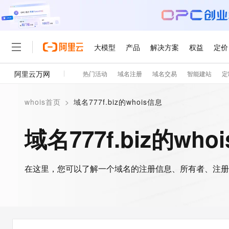
大模型
产品
解决方案
权益
定价
阿里云万网
热门活动
域名注册
域名交易
智能建站
定
大模型
产品
解决方案
权益
定价
云市场
伙伴
服务
了解阿里云
精选产品
精选解决方案
普惠上云
产品定价
精选商城
成为销售伙伴
售前咨询
为什么选择阿里云
千问AI平台
whois首页
>
域名777f.biz的whois信息
了解云产品的定价详情
大模型服务平台百炼
千问办公，解锁你的工作
普惠上云 官方力荐
分销伙伴
在线服务
网站建设
什么是云计算
大
大模型服务与应用平台
企业级Agent产品，直接
云服务器38元/年起，超
域名777f.biz的who
咨询伙伴
多端小程序
技术领先
云上成本管理
售后服务
轻量应用服务器
Agency Agents：拥
官方推荐返现计划
大模型
精选产品
精选解决方案
Salesforce 国际版订阅
稳定可靠
管理和优化成本
推荐新用户得奖励，单订单
销售伙伴合作计划
自助服务
友盟天域
安全合规
人工智能与机器学习
AI
文本生成
在这里，您可以了解一个域名的注册信息、所有者、注册
云数据库 RDS
HappyHorse 打造一
云工开物
无影生态合作计划
在线服务
观测云
分析师报告
高校专属算力普惠，学生认
计算
互联网应用开发
Qwen3.8-Max
HOT
Salesforce On Alibaba C
工单服务
智能体时代全能旗舰模型
Tuya 物联网平台阿里云
研究报告与白皮书
人工智能平台 PAI
快速拥有专属 OpenClaw
大模
Consulting Partner 合
大数据
容器
免费试用
短信专区
一站式AI开发、训练和推
蓝凌 OA
Qwen3.7-Plus
AI 大模型销售与服务生
现代化应用