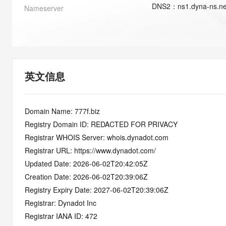
快速部署 Dify，高效搭建 
DNS
2
：
ns1.dyna-ns.ne
Nameserver
迁移与运维管理
10 分钟在聊天系统中增加
专有云
英文信息
Domain Name: 777f.biz
Registry Domain ID: REDACTED FOR PRIVACY
Registrar WHOIS Server: whois.dynadot.com
Registrar URL: https://www.dynadot.com/
Updated Date: 2026-06-02T20:42:05Z
Creation Date: 2026-06-02T20:39:06Z
Registry Expiry Date: 2027-06-02T20:39:06Z
Registrar: Dynadot Inc
Registrar IANA ID: 472